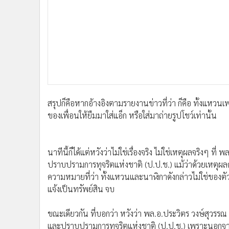
สรุปก็คือหากอ้างอิงตามรายงานข่าวที่ว่า ก็คือ ทั้งแหวน
ของเพื่อนให้ยืมมาใส่แอ็ก หรือใส่มาถ่ายรูปโชว์เท่านั้น
นาทีนี้ก็ได้แต่หวังว่าไม่ใช่เรื่องจริง ไม่ใช่เหตุผลจริง
ปราบปรามการทุจริตแห่งชาติ (ป.ป.ช.) แม้ว่าด้วยเหตุผล
ความหมายที่ว่า ทั้งแหวนและนาฬิกาดังกล่าวไม่ใช่ของตัวเอง
แจ้งเป็นทรัพย์สิน จบ
ขณะเดียวกัน ที่บอกว่า หวังว่า พล.อ.ประวิตร วงษ์สุวรร
และปราบปรามการทุจริตแห่งชาติ (ป.ป.ช.) เพราะนอกจาก 