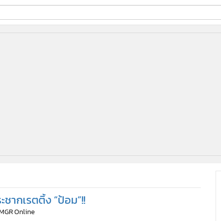
ี่ใช้
ine
้นสูง
ชากเรตติ้ง “ป้อม”!!
 MGR Online