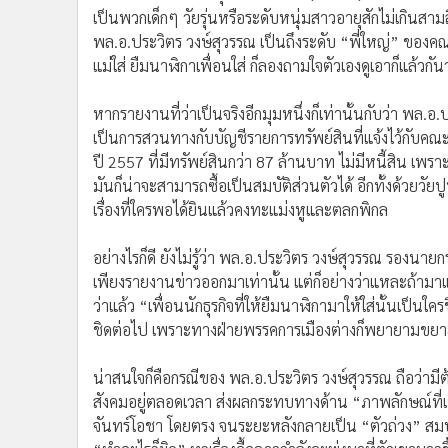
เป็นพวกเด็กๆ วัยรุ่นหรือระดับหนุ่มสาวอายุสักไม่เกินสา
พล.อ.ประวิตร วงษ์สุวรรณ เป็นถึงระดับ “พี่ใหญ่” ของค
แม่ใส่ ยืมนาฬิกาเพื่อนใส่ ก็ลองถามใจตัวเองดูเอาก็แล้วกั
หากรายงานที่ว่าเป็นจริงอีกมุมหนึ่งก็เท่านั้นกับว่า พล.
เป็นการสวนทางกับบัญชีรายการทรัพย์สินที่แจ้งไว้กับคณ
ปี 2557 ที่มีทรัพย์สินกว่า 87 ล้านบาท ไม่มีหนี้สิน เพร
มันก็น่าจะสามารถซื้อเป็นสมบัติส่วนตัวได้ อีกทั้งด้วยวัยปู
เรื่องที่ใครพอได้ยินแล้วคงทะแม่งหูและตลกพิกล
อย่างไรก็ดี ยังไม่รู้ว่า พล.อ.ประวิตร วงษ์สุวรรณ รองนาย
เพียงรายงานข่าวออกมาเท่านั้น แต่ก็อย่างว่าแหละถ้ามา
ว่าแล้ว “เพื่อนนักธุรกิจที่ให้ยืมนาฬิกามาให้ใส่นั้นเป็นใคร
ชิดต่อไป เพราะทางฝ่ายพรรคการเมืองต่างก็พยายามขยาย
น่าสนใจก็คือกรณีของ พล.อ.ประวิตร วงษ์สุวรรณ ถือว่า
สังคมอยู่ตลอดเวลา ส่งผลกระทบทางด้าน “ภาพลักษณ์ที่เ
จันทร์โอชา โดยตรง จนระยะหลังกลายเป็น “ตัวถ่วง” สมบ