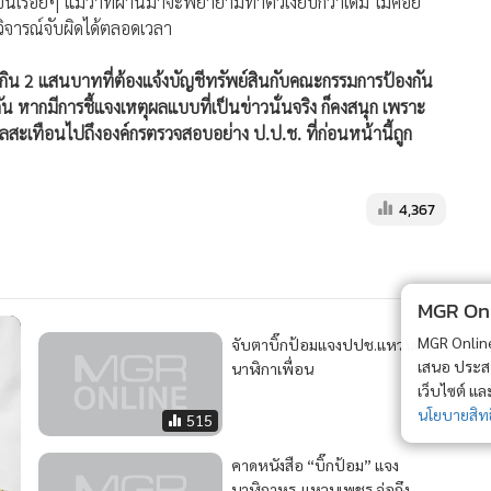
ขึ้นเรื่อยๆ แม้ว่าที่ผ่านมาจะพยายามทำตัวเงียบกว่าเดิม ไม่ค่อย
วิจารณ์จับผิดได้ตลอดเวลา
กิน 2 แสนบาทที่ต้องแจ้งบัญชีทรัพย์สินกับคณะกรรมการป้องกัน
ัน หากมีการชี้แจงเหตุผลแบบที่เป็นข่าวนั่นจริง ก็คงสนุก เพราะ
ดผลสะเทือนไปถึงองค์กรตรวจสอบอย่าง ป.ป.ช. ที่ก่อนหน้านี้ถูก
4,367
MGR Onli
MGR Online 
จับตาบิ๊กป้อมแจงปปช.แหวนแม่-
เสนอ ประสบก
นาฬิกาเพื่อน
เว็บไซต์ แ
นโยบายสิทธ
515
คาดหนังสือ “บิ๊กป้อม” แจง
นาฬิกาหรู-แหวนเพชร จ่อถึง