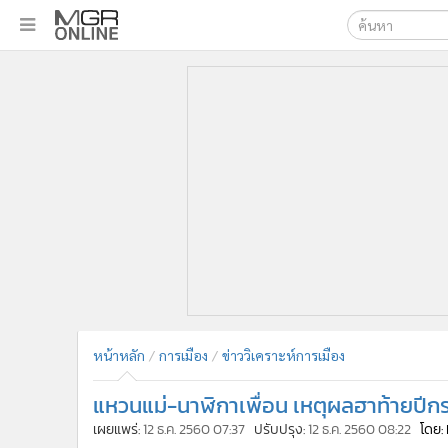
เลือกเครื่องมือท
•
หน้าหลัก
ค้นหา
•
ทันเหตุการณ์
Google
•
ภาคใต้
•
ภูมิภาค
MGR Onl
•
Online Section
ค้นหาขั
•
บันเทิง
•
ผู้จัดการรายวัน
•
คอลัมนิสต์
•
ละคร
•
CbizReview
•
Cyber BIZ
หน้าหลัก
การเมือง
ข่าววิเคราะห์การเมือง
•
ผู้จัดกวน
แหวนแม่-นาฬิกาเพื่อน เหตุผลฮาท้ายปีกระ
•
Good health & Well-being
•
Green Innovation & SD
เผยแพร่:
12 ธ.ค. 2560 07:37
ปรับปรุง:
12 ธ.ค. 2560 08:22
โดย: