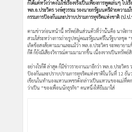
ก็ได้แต่หวังว่าคงไม่ใช่เรื่องจริงเป็นเพียงการพูดเล่นๆ ไป
•
อินโดจีน
พล.อ.ประวิตร วงษ์สุวรรณ รองนายกรัฐมนตรีฝ่ายความมั่
•
กองทุนรวม
กรรมการป้องกันและปราบปรามการทุจริตแห่งชาติ (ป.ป.ช.)
•
Celeb Online
•
Factcheck
ตามข่าวก่อนหน้านี้ ทรัพย์สินส่วนตัวที่ว่านั้นคือ นาฬิกา
•
ญี่ปุ่น
สวมใส่ระหว่างการถ่ายรูปหมู่คณะรัฐมนตรีในรัฐบาลชุด “ปร
•
News1
เกิดข้อสงสัยตามมาและแม้ว่า พล.อ.ประวิตร จะพยายามชี้แจ
ก็ดี ก็ยังมีเสียงวิจารณ์ตามมามากขึ้น เนื่องจากเป็นทรัพย์สิ
•
Gotomanager
อย่างไรก็ดี ล่าสุด ก็มีข่าวรายงานมาอีกว่า พล.อ.ประวิตร
ป้องกันและปราบปรามการทุจริตแห่งชาติในวันที่ 12 ธัน
เขียนในทำนองแหวนเพชรดังกล่าวเป็นแหวนของแม่ที่ตกทอ
ว่าเป็น “ของเพื่อนนักธุรกิจ” คนหนึ่งให้ยืมมาใส่