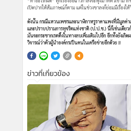
“ทำอะไรก็ผิด” ทุกเรื่องอื้อฉาวกำลังจะพุ่งมาที่ตัวเขามาก
เปิดปากให้สัมภาษณ์ก็ตาม แต่ในช่วงขาลงก็ย่อมมีเรื่องให้
ดังนั้น กรณีแหวนเพชรและนาฬิกาหรูราคาแพงที่มีมูลค่าเ
และปราบปรามการทุจริตแห่งชาติ (ป.ป.ช.) นี่ก็เช่นเดียวก
มันจะกระชากเรตติ้งในทางลบเพิ่มเติมไปอีก อีกทั้งยังเกิ
วิจารณ์ว่าตัวผู้นำองค์กรเป็นคนในเครือข่ายอีกด้วย !!
ข่าวที่เกี่ยวข้อง