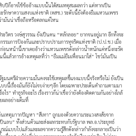
มสิบปีก็อาจใช้ข้ออ้างแบบนั้นได้สมเหตุสมผลกว่า แต่หากเป็น
ณะรักษาความสงบแห่งชาติ (คสช.) ระดับนี้ยังต้องยืมแหวนเพชร
นว่ามันน่าเชื่อถือหรือตลกแค่ไหน
อ.ประวิตร วงษ์สุวรรณ ยังเป็นคน “หลักลอย” ยากจนอยู่มาก อีกทั้งจะ
ะกรรมการป้องกันและปราบปรามการทุจริตแห่งชาติ (ป.ป.ช.) เมื่อ
าะก่อนหน้านี้เขาเคยอ้างว่าแหวนเพชรดังกล่าวน้ำหนักแค่หนึ่งกะรัต
นนี้แล้วการอ้างเหตุผลที่ว่า “ยืมแม่ยืมเพื่อนมาใส่” โชว์มันเป็น
กรัฐมนตรีฝ่ายความมั่นคงจะใช้เหตุผลชี้แจงแบบนี้จริงหรือไม่ ยังเป็น
แบบนี้เรื่องมันก็ยังไม่จบง่ายๆอีก โดยเฉพาะประเด็นคำถามตามมา
ชื่อไร” ทำธุรกิจอะไร เรื่องราวก็น่าเชื่อว่ายังต้องติดตามกันอย่างใกล้
ผลอย่างเต็มที่
มีต้นเหตุมาากปัญหา “สีเทา” ถูกมองด้วยความระแวงสงสัยจาก
ป็นลบ” ทั้งส่วนตัวและส่งผลกระทบกับรัฐบาล พล.อ.ประยุทธ์
ูรณ์แบบไปแล้วและผลจากความรู้สึกดังกล่าวกำลังจะกลายเป็นว่า