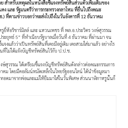
เรื่อย สำหรับเหตุผลในหนังสือชี้แจงทรัพย์สินส่วนตัวเพิ่มเติมของ
นคง และ รัฐมนตรีว่าการกระทรวงกลาโหม ที่ยื่นไปถึงคณะ
 ที่ตามข่าวบอกว่าจะส่งไปถึงในวันอังคารที่ 12 ธันวาคม
หรูยี่ห้อริชาร์มิลล์ และ แหวนเพชร ที่ พล.อ.ประวิตร วงษ์สุวรรณ
ะยุทธ์ 5” ที่ทำเนียบรัฐบาลเมื่อวันที่ 4 ธันวาคม ที่ผ่านมา จน
งแล้วว่าเป็นทรัพย์สินที่เคยมีอยู่เดิม เคยสวมใส่มาแล้ว อย่างไร
นที่ไม่ได้แจ้งบัญชีทรัพย์สินไว้กับ ป.ป.ช.
 วงษ์สุวรรณ ได้เตรียมชี้แจงบัญชีทรัพย์สินดังกล่าวต่อคณะกรรมการ
วาคม โดยมีคอลัมน์หมัดเหล็กในไทยรัฐออนไลน์ ได้นำข้อมูลมา
ดมาจากพ่อและแม่ให้ยืมมาใส่ในวันพิเศษ ส่วนนาฬิกาหรูนั้นก็