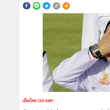
•
Management & HR
•
MGR Live
•
Infographic
•
การเมือง
•
ท่องเที่ยว
•
กีฬา
•
ต่างประเทศ
•
Special Scoop
•
เศรษฐกิจ-ธุรกิจ
•
จีน
•
ชุมชน-คุณภาพชีวิต
•
อาชญากรรม
•
Motoring
•
เกม
•
วิทยาศาสตร์
เมืองไทย 360 องศา
•
SMEs
•
หุ้น