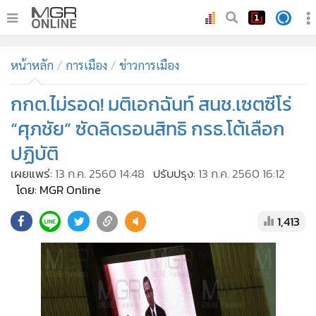
•
หน้าหลัก
หน้าหลัก
การเมือง
ข่าวการเมือง
•
ทันเหตุการณ์
•
กกต.ไม่รอด! มติเอกฉันท์ สนช.เซตซีโร่
ภาคใต้
•
ภูมิภาค
“ศุภชัย” ซัดลิดรอนสิทธิ กรธ.โต้เลือก
•
Online Section
ปฏิบัติ
•
บันเทิง
เผยแพร่:
13 ก.ค. 2560 14:48
ปรับปรุง:
13 ก.ค. 2560 16:12
•
ผู้จัดการรายวัน
โดย: MGR Online
•
คอลัมนิสต์
1,413
•
ละคร
•
CbizReview
•
Cyber BIZ
•
ผู้จัดกวน