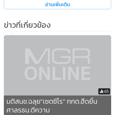
อ่านเพิ่มเติม
นายศุภชัยกล่าว
ข่าวที่เกี่ยวข้อง
ด้านนายปกรณ์ นิลประพันธ์ กรรมการ กรธ.ในฐานะกรรมาธิการ
ร่วม 3 ฝ่ายเสียงข้างมาก ชี้แจงต่อที่ประชุม สนช.ว่า สิ่งที่
กมธ.ร่วมลงมติไปไม่ได้ยึดตัวบุคคล แต่ยึดเจตนารมณ์และหลัก
การเป็นตัวตั้ง การลงมติเป็นไปด้วยจิตใจสะอาด สว่าง สงบ
ปราศจากอคติในการใช้ดุลพินิจ เป็นไปตามหลักการและเหตุผล
บทบัญญัติตามรัฐธรรมนูญไม่ได้ระบุให้องค์กรอิสระต้องคงอยู่ต่อ
ไป แต่ให้ขึ้นอยู่กับโครงสร้างและองค์ประกอบขององค์กรอิสระ
แต่ละแห่งว่าจะมีการเปลี่ยนแปลงไปมากน้อยเพียงใด ไม่อยากให้
65
มองว่าการดำรงอยู่ในตำแหน่งเป็นเรื่องสิทธิ ถ้ามองเป็นเรื่องสิทธิ
มติสนช.ฉลุย"เซตซีโร" กกต.ฮึดยื่น
ก็จะคงอยู่ตลอดไป แต่ขอให้มองเป็นเรื่องการอาสามาปฏิบัติ
ศาลรธน.ตีความ
หน้าที่ และการให้พ้นจากตำแหน่งตามมาตรา 70 วรรค 1 ไม่ใช่