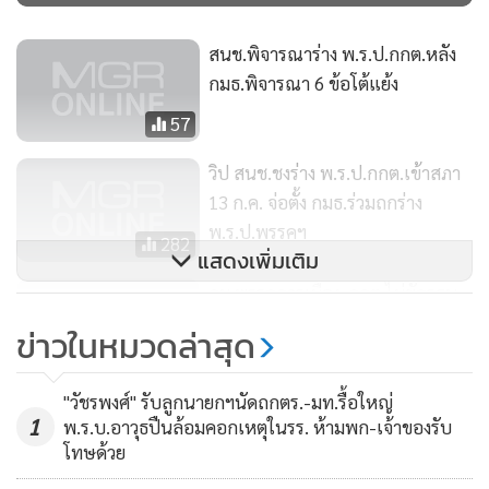
การลงโทษ เพราะมีการระบุชัดเจนให้ผู้พ้นตำแหน่งได้รับ
บำเหน็จจากการพ้นการปฏิบัติหน้าที่ หากเป็นการลงโทษคงไม่
สนช.พิจารณาร่าง พ.ร.ป.กกต.หลัง
ระบุเรื่องนี้ไว้ และไม่ขัดต่อหลักนิติธรรม แต่เป็นความจำเป็นเมื่อ
กมธ.พิจารณา 6 ข้อโต้แย้ง
มีการปรับโครงสร้างองค์กร ไม่ใช่การออกกฎหมายย้อนหลังโดย
57
เป็นโทษ
วิป สนช.ชงร่าง พ.ร.ป.กกต.เข้าสภา
ทั้งนี้ ที่ประชุม สนช.ได้ลงมติเห็นชอบร่าง พ.ร.ป.คณะกรรมการ
13 ก.ค. จ่อตั้ง กมธ.ร่วมถกร่าง
การเลือกตั้งด้วยคะแนน 194 ต่อ 0 งดออกเสียง 7 จากนั้นส่งให้
พ.ร.ป.พรรคฯ
282
แสดงเพิ่มเติม
นายกรัฐมนตรีนำขึ้นทูลเกล้าฯ ถวาย ประกาศบังคับใช้เป็น
กฎหมายต่อไป ทั้งนี้ถือเป็นร่าง พ.ร.บ.ประกอบรัฐธรรมนูญฉบับ
กม.พรรคการเมือง-กกต.ไม่ขัดรธน.
"บิ๊กตู่"ยังห้ามจัดกิจกรรม
แรกที่ สนช.ให้ความเห็นชอบและเสร็จสิ้นกระบวนการตาม
ข่าวในหมวดล่าสุด
รัฐธรรมนูญปี 2560 กำหนด
169
"วัชรพงศ์" รับลูกนายกฯนัดถกตร.-มท.รื้อใหญ่
1
พ.ร.บ.อาวุธปืนล้อมคอกเหตุในรร. ห้ามพก-เจ้าของรับ
โทษด้วย