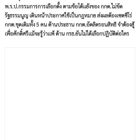
•
เกม
พ.ร.ป.กรรมการการเลือกตั้ง ตามข้อโต้แย้งของ กกต.ไม่ขัด
•
วิทยาศาสตร์
รัฐธรรมนูญ เดินหน้าประกาศใช้เป็นกฎหมาย ส่งผลต้องเซตซีโร่
กกต.ชุดเดิมทั้ง 5 คน ด้านประธาน กกต.อัดลิดรอนสิทธิ จำต้องสู้
•
SMEs
เพื่อศักดิ์ศรีแม้จะรู้ว่าแพ้ ด้าน กรธ.ยันไม่ได้เลือกปฏิบัติต่อใคร
•
หุ้น
•
อินโดจีน
•
กองทุนรวม
•
Celeb Online
•
Factcheck
•
ญี่ปุ่น
•
News1
•
Gotomanager