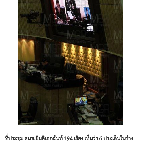
•
Good health & Well-being
•
Green Innovation & SD
•
Management & HR
•
MGR Live
•
Infographic
•
การเมือง
•
ท่องเที่ยว
•
กีฬา
•
ต่างประเทศ
•
Special Scoop
•
เศรษฐกิจ-ธุรกิจ
•
จีน
•
ชุมชน-คุณภาพชีวิต
•
อาชญากรรม
•
Motoring
ที่ประชุม สนช.มีมติเอกฉันท์ 194 เสียง เห็นว่า 6 ประเด็นในร่าง