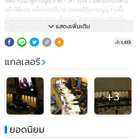
เจตนารมณ์รัฐธรรมนูญ มาตรา 267 วรรค 2 และไม่เป็นไปตาม
หลักนิติธรรม หลักธรรมาภิบาล ประเพณีรัฐธรรมนูญ รวมทั้ง
เป็นการออกกฎหมายแบบเลือกปฏิบัติเพราะองค์กรอิสระอื่น
แสดงเพิ่มเติม
อาทิ ศาลรัฐธรรมนูญ ป.ป.ช.ยังสามารถอยู่ในตำแหน่งปฏิบัติ
หน้าที่ต่อไปได้
1,413
แกลเลอรี
“กมธ.ได้แก้ไขเนื้อหาที่เป็นหลักการสาระสำคัญของ กรธ.โดย
มิได้รับฟังเหตุผลให้รอบด้านจากผู้เกี่ยวข้อง และไม่คำนึงถึงผลก
ระทบที่จะตามมา การให้ กกต.พ้นจากตำแหน่งทั้งคณะเป็นการ
จำกัดและลิดรอนสิทธิบุคคลมากเกินไป เราไม่ได้ต่อสู้เพื่อการคง
+3
อยู่ของ กกต.อันเป็นผลประโยชน์ส่วนตน แต่ในฐานะนัก
กฎหมาย เมื่อเห็นว่าร่าง พ.ร.บ.ฉบับนี้ไม่สอดคล้องกับ
รัฐธรรมนูญจึงต้องโต้แย้ง กกต.ต้องรักษาศักดิ์ศรี แม้จะรู้ล่วงหน้า
ยอดนิยม
ว่าผลจะออกมาอย่างไร สนช.เป็นผู้ออกกฎหมายภายใต้หลัก
นิติธรรม จึงขอให้พิจารณาทบทวนร่าง พ.ร.บ.กกต.อีกสักครั้ง”