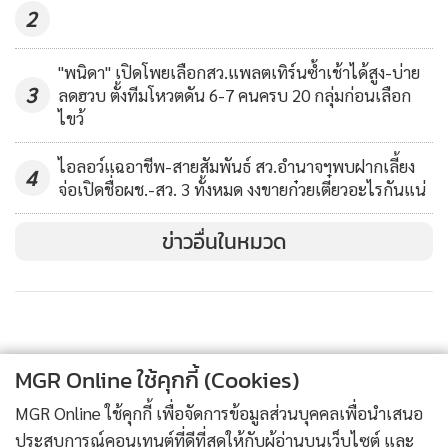
2
"พนิดา" เปิดโพยเลือกสว.แพลตเทิร์นซ้ำเช้าได้สูง-บ่าย
3
ลดฮวบ ตั้งทีมโหวตดัน 6-7 คนครบ 20 กลุ่มก่อนเลือก
ไขว้
ไอลอว์แฉอาชีพ-สายสัมพันธ์ สว.อำนาจฯพบฝากเลี้ยง
4
จ่อเปิดชื่อผช.-สว. 3 ทั้งหมด งงขายก๋วยเตี๋ยวอะไรกันแน่
ข่าวอื่นในหมวด
MGR Online ใช้คุกกี้ (Cookies)
MGR Online ใช้คุกกี้ เพื่อจัดการข้อมูลส่วนบุคคลเพื่อนำเสนอ
ประสบการณ์คอนเทนต์ที่ดีที่สุดให้กับผู้อ่านบนเว็บไซต์ และ