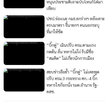
หนุนประชามติเอาฉบับไหนก็ได้มา
เทียบ
ปชป.จ่อแนะ กมธ.ยกร่างฯ หลังเคาะ
ครบมาตรา จี้นายกฯ คนนอกระบุ
ที่มาให้ชัด
“บิ๊กตู่” เมินปรับ ครม.ตามแรง
กดดัน ลั่น ทหารไม่โง่ รับมีชื่อ
“สมคิด” ไม่เกี่ยวนักการเมือง
สยบข่าวลือย้ำ “บิ๊กตู่” ไม่เคยพูด
ปรับ ครม.3 กระทรวง ศก.-4 บิ๊ก
ทหารไขก๊อกนั่ง รมต.อำนาจ รัฐ-
คสช.