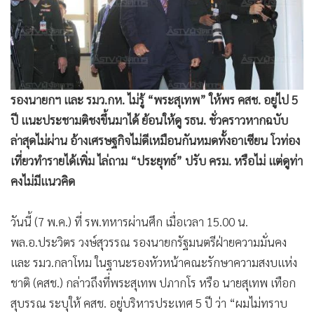
•
Good health & Well-being
•
Green Innovation & SD
•
Management & HR
•
MGR Live
•
Infographic
รองนายกฯ และ รมว.กห. ไม่รู้ “พระสุเทพ” ให้พร คสช. อยู่ไป 5
•
การเมือง
ปี แนะประชามติชงขึ้นมาได้ ย้อนให้ดู รธน. ชั่วคราวหากฉบับ
•
ท่องเที่ยว
ล่าสุดไม่ผ่าน อ้างเศรษฐกิจไม่ดีเหมือนกันหมดทั้งอาเซียน โวท่อง
•
กีฬา
เที่ยวทำรายได้เพิ่ม ไล่ถาม “ประยุทธ์” ปรับ ครม. หรือไม่ แต่ดูท่า
•
ต่างประเทศ
คงไม่มีแนวคิด
•
Special Scoop
•
เศรษฐกิจ-ธุรกิจ
วันนี้ (7 พ.ค.) ที่ รพ.ทหารผ่านศึก เมื่อเวลา 15.00 น.
•
จีน
พล.อ.ประวิตร วงษ์สุวรรณ รองนายกรัฐมนตรีฝ่ายความมั่นคง
•
ชุมชน-คุณภาพชีวิต
และ รมว.กลาโหม ในฐานะรองหัวหน้าคณะรักษาความสงบแห่ง
•
อาชญากรรม
ชาติ (คสช.) กล่าวถึงที่พระสุเทพ ปภากโร หรือ นายสุเทพ เทือก
สุบรรณ ระบุให้ คสช. อยู่บริหารประเทศ 5 ปี ว่า “ผมไม่ทราบ
•
Motoring