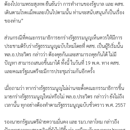
ต้องไปถามพระสุเทพ ยืนยันว่า การทำงานของรัฐบาล และ คสช.
•
เกม
เดินตามโรดแม็พและเป็นไปตามนั้น ท่านจะสนับสนุนก็เป็นเรื่อง
•
วิทยาศาสตร์
ของท่าน”
•
SMEs
•
หุ้น
ส่วนกรณีที่คณะกรรมาธิการยกร่างรัฐธรรมนูญเห็นควรให้มีการ
•
อินโดจีน
ประชามติรับร่างรัฐธรรมนูญฉบับใหม่โดยที่ คสช. เป็นผู้ริเริ่มนั้น
•
กองทุนรวม
พล.อ.ประวิตร กล่าวว่า ต้องคุยกันและสามารถคุยกันได้ ไม่มี
•
Celeb Online
ปัญหา สามารถเสนอขึ้นมาได้ ทั้งนี้ ในวันที่ 19 พ.ค. ทาง คสช.
•
Factcheck
และคณะรัฐมนตรีจะมีการประชุมร่วมกันอีกครั้ง
•
ญี่ปุ่น
•
News1
เมื่อถามว่า หากร่างรัฐธรรมนูญไม่ผ่านจะตั้งคณะกรรมาธิการขึ้น
•
Gotomanager
มายกร่างรัฐธรรมนูญใหม่หรือไม่ พล.อ.ประวิตร กล่าวว่า ยังไม่ถึง
เวลานั้น ทุกอย่างต้องทำตามรัฐธรรมนูญฉบับชั่วคราว พ.ศ. 2557
รองนายกรัฐมนตรีฝ่ายความมั่นคง และ รมว.กลาโหม กล่าวถึง