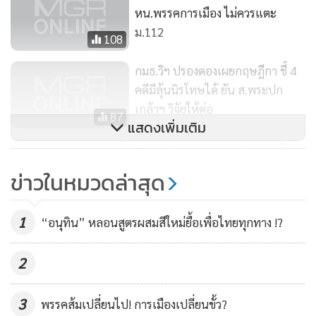
และมีหลักฐานประจักษ์ ทั้งในกรณีหมิ่นพระบรมเดชานุภาพ
หน.พรรคการเมือง ไม่ควรแตะ
การทุจริตคอรัปชั่น การใช้อำนาจโดยมิชอบ ซึ่งที่ผ่านมาศาลก็ได้
ม.112
108
ตัดสินความผิดออกมาแล้ว และกำลังค้างคาอยู่ในศาลหลายคดี
สิ่งเหล่านี้รับรองว่าไม่ใช่เรื่องการเมืองแน่นอน แต่เป็นความผิด
กมธ.วิฯ ปรองดองเผยกฤษฎีกา ชี้ 4
อาญาที่จะไปยอมความ ประนีประนอมกันได้ เพราะต้องไปชี้ขาด
คดีมีลุ้นนิรโทษได้ ยัน ส.พระปก
เกล้าฯ วิจัยให้ต่อ
กันในศาล ซึ่งที่ผ่านมาไม่ว่าใครก็ต้องเดินทางนี้ทุกคน
87
แสดงเพิ่มเติม
“กมธ.ปรองดองฯ - คอป.” ภารกิจ
เหมือนกับว่า ขาวกับดำ ถูกกับผิด ดีกับชั่วปรองดองกันไม่ได้
เดียวกันบนเส้นขนาน
ฉันใด ขณะเดียวกันเมื่อมีการตั้งข้อกล่าวหาเขาว่ามีความผิด
ข่าวในหมวดล่าสุด
รุนแรง แต่กลายเป็นว่าเวลานี้กำลังเคลื่อนไหวเดินเกมเพื่อหาทาง
35
ปรองดอง มันก็ไม่ต่างจากปรองดองกับคนชั่ว ไม่ต่างจากการ
1
“อนุทิน” หลอนสูตรผสมสีใหม่ยื้อเพื่อไทยทุกทาง !?
“หลอกต้ม” ชาวบ้าน กลายเป็นว่าเป็น “ปาหี่” ทำทุกอย่างเพื่อ
ผลประโยชน์ เมื่อทุกอย่างลงตัวต่างฝ่ายต่างได้ประโยชน์ก็หาทาง
2
จับมือกัน ซึ่งเป็นเพราะแบบนี้แหละที่ทำให้การเมืองไทยไม่ยอม
พัฒนาไปไหน
3
พรรคส้มเปลี่ยนไป! การเมืองเปลี่ยนขั้ว?