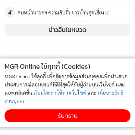
การปรองดองเป็นเรื่องที่ดี เพราะทำให้สังคมเกิดความสงบสุข
4
ตบหน้านายกฯ ความลับรั่ว ชาวบ้านสุดเสี่ยง !?
ร่มเย็น แต่การคิดปรองดองกับคนชั่ว คนทำผิดกฎหมาย ที่สำคัญ
คนๆนั้นไม่เคยสำนึกผิด ยังคิดหาทางทำลายฝ่ายตรงข้ามเพื่อให้
ข่าวอื่นในหมวด
ตัวเองได้เปรียบอยู่ตลอดเวลา สิ่งที่ต้องตั้งคำถามก็คือทำไมไม่
ปล่อยให้ทุกอย่างดำเนินไปตามกระบวนการยุติธรรม และปลาย
ทางสุดท้ายอยู่ที่การตัดสินของศาล หลังจากนั้นก็ค่อยมาว่ากันว่า
จะหาทางปรองดองกันอย่างไร แม้ที่ผ่านมา ทักษิณ ก็เคยกลับมา
MGR Online ใช้คุกกี้ (Cookies)
ต่อสู้ตามกระบวนการเมื่อเห็นว่าตัวเองได้เปรียบ มีรัฐบาล “หุ่น
MGR Online ใช้คุกกี้ เพื่อจัดการข้อมูลส่วนบุคคลเพื่อนำเสนอ
เชิด” เขาก็เข้ามา แต่พอเห็นท่าไม่ดี “ซื้อ” ไม่ได้ ก็หลบหนีไป
ประสบการณ์คอนเทนต์ที่ดีที่สุดให้กับผู้อ่านบนเว็บไซต์ และ
โวยวายอยู่ข้างนอกและหันกลับมาปลุกระดมเผาบ้านตัวเอง
แอพพลิเคชั่น
เงื่อนไขการใช้งานเว็บไซต์
และ
นโยบายสิทธิ
ส่วนบุคคล
คนแบบนี้นอกจากไม่ปรองดองด้วยแล้ว หากเจอหน้ากันจังๆ
สมควรที่จะถุยน้ำลายใส่หน้าเสียด้วยซ้ำ ต้องจำเอาไว้ว่า ดีกับชั่ว
รับทราบ
ปรองดองกันไม่ได้อย่างเด็ดขาด !!