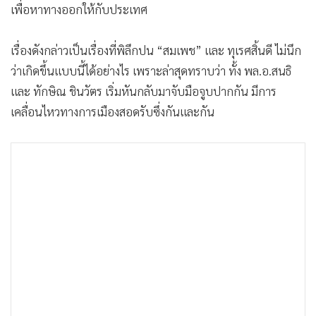
เพื่อหาทางออกให้กับประเทศ
•
เกม
•
วิทยาศาสตร์
เรื่องดังกล่าวเป็นเรื่องที่พิลึกปน “สมเพช” และ ทุเรศสิ้นดี ไม่นึก
•
SMEs
ว่าเกิดขึ้นแบบนี้ได้อย่างไร เพราะล่าสุดทราบว่า ทั้ง พล.อ.สนธิ
•
หุ้น
และ ทักษิณ ชินวัตร เริ่มหันกลับมาจับมือจูบปากกัน มีการ
•
อินโดจีน
เคลื่อนไหวทางการเมืองสอดรับซึ่งกันและกัน
•
กองทุนรวม
•
Celeb Online
•
Factcheck
•
ญี่ปุ่น
•
News1
•
Gotomanager