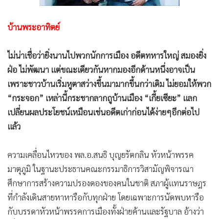
•
Good health & Well-being
•
Green Innovation & SD
บ้านพระอาทิตย์
•
Management & HR
•
MGR Live
ไม่น่าเชื่อว่ายิ่งนานไปพวกนักการเมือง อดีตทหารใหญ่ สมองยิ่ง
•
Infographic
ฝ่อ ไม่พัฒนา แต่ขณะเดียวกันหากมองอีกด้านหนึ่งอาจเป็น
•
การเมือง
เพราะชาวบ้านเริ่มหูตาสว่างขึ้นมามากขึ้นกว่าเดิม ไม่ยอมให้พวก
•
ท่องเที่ยว
“กระจอก” เหล่านี้กระชากลากถูบ้านเมือง “เกี้ยเซียะ” แลก
•
กีฬา
เปลี่ยนผลประโยชน์เหมือนเช่นอดีตเก่าก่อนได้ง่ายๆอีกต่อไป
•
ต่างประเทศ
แล้ว
•
Special Scoop
•
เศรษฐกิจ-ธุรกิจ
ความเคลื่อนไหวของ พล.อ.สนธิ บุญยรัตกลิน หัวหน้าพรรค
•
จีน
มาตุภูมิ ในฐานะประธานคณะกรรมาธิการวิสามัญพิจารณา
•
ชุมชน-คุณภาพชีวิต
ศึกษาการสร้างความปรองดองของคนในชาติ สภาผู้แทนราษฎร
•
ที่กำลังเดินสายหาหารือกับทุกฝ่าย โดยเฉพาะการนัดพบหารือ
อาชญากรรม
กับบรรดาหัวหน้าพรรคการเมืองทั้งฝ่ายค้านและรัฐบาล อ้างว่า
•
Motoring