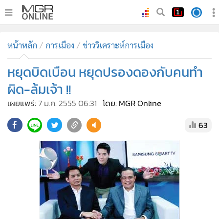
•
หน้าหลัก
หน้าหลัก
การเมือง
ข่าววิเคราะห์การเมือง
•
ทันเหตุการณ์
•
หยุดบิดเบือน หยุดปรองดองกับคนทำ
ภาคใต้
•
ภูมิภาค
ผิด-ล้มเจ้า !!
•
Online Section
เผยแพร่:
7 ม.ค. 2555 06:31
โดย: MGR Online
•
บันเทิง
63
•
ผู้จัดการรายวัน
•
คอลัมนิสต์
•
ละคร
•
CbizReview
•
Cyber BIZ
•
ผู้จัดกวน