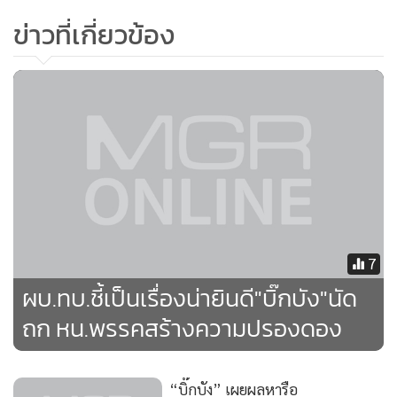
ข่าวที่เกี่ยวข้อง
หากย้อนกลับไปพิจารณาเหตุการณ์ในอดีต เมื่อวันที่ 19
กันยายน 2549 ที่ พล.อ.สนธิ เป็นหัวหน้าคณะปฏิรูปการ
ปกครองระบอบประชาธิปไตยอันมีพระมหากษัตริย์เป็น
ประมุข(คปค.) ก่อนจะเปลี่ยนชื่อมาเป็นคณะมนตรีความมั่นคง
แห่งชาติ (คมช.)ในภายหลัง ซึ่งในคราวนั้น คณะรัฐประหารได้ตั้ง
ข้อหาหนัก 5 ข้อที่มีต่อ ทักษิณ ชินวัตร นายกรัฐมนตรีในขณะ
นั้นว่ามีทั้ง หมิ่นพระบรมเดชานุภาพ ทุจริตคอรัปชั่น ทำให้บ้าน
เมืองแตกแยก ล้วนเป็นข้อหาหนักทั้งสิ้นและไม่สมควรให้อภัย ไม่
สมควรญาติดีต่อกันได้เลย
7
ผบ.ทบ.ชี้เป็นเรื่องน่ายินดี"บิ๊กบัง"นัด
แม้ว่าในความเป็นจริงแล้วอาจเป็นเพราะกลัวว่าตัวเองจะถูกปลด
ถก หน.พรรคสร้างความปรองดอง
พ้นตำแหน่งผู้บัญชาการทหารบก จึงต้องชิงลงมือเสียก่อนก็ได้
อย่างไรก็ดีหากแยกพิจารณาเฉพาะข้อหาดังกล่าวถือว่าร้ายแรง
“บิ๊กบัง” เผยผลหารือ