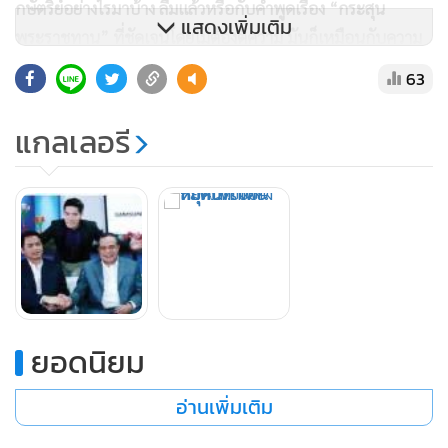
กษัตริย์อย่างไรมาบ้าง ลืมแล้วหรือกับคำพูดเรื่อง “กระสุน
แสดงเพิ่มเติม
พระราชทาน” ที่ชัดเจนโดยไม่ต้องตีความ มันก็เหมือนกับความ
เห็นของชาวบ้านส่วนหนึ่งที่บอกว่าหากมีเพื่อนแบบนี้ก็ต้องเลิก
63
คบนั่นแหละ
แกลเลอรี
ดังนั้นช่วยไม่ได้ที่จะต้องถูกรุมด่ากันขรม สาเหตุก็ไม่มีอะไรมาก
ไปกว่าความหมายที่ว่าสิ่งไหนก็ตามถ้ามันไม่ชอบมาพากล ชาว
บ้านเขามองเห็นอยู่ และยิ่งเป็นชาวบ้านที่ผ่านการสังเคราะห์
ข้อมูลมาอย่างโชกโชน ยิ่งต้องระวังให้จงหนัก
วกกลับมาที่การเคลื่อนไหวของ พล.อ.สนธิ ที่ต้องถือว่าเป็นเป้า
ยอดนิยม
หมายหลัก เนื่องจากเป็นความเคลื่อนไหวที่พิลึก แต่ขณะเดียวกัน
ยังเป็นการสะท้อนตัวตนได้อีกครั้งว่าคนๆนี้ทำทุกอย่างเพื่อตัว
อ่านเพิ่มเติม
เองเท่านั้น เพียงแต่ฉกฉวยสถานการณ์ให้ได้ประโยชน์และนำไป
สู่เป้าหมายของตัวเองเท่านั้น