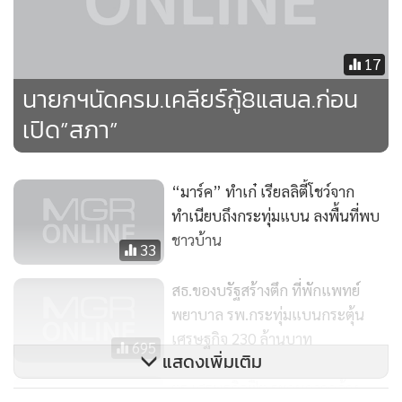
สถานการณ์ที่ควบคุมได้ และไม่มีประเด็นปัญหาที่จะต้องตื่น
ตระหนก ตกใจ อะไร
17
นายกฯนัดครม.เคลียร์กู้8แสนล.ก่อน
ผู้ดำเนินรายการถามว่า ไข้หวัดใหญ่สายพันธุ์ใหม่ ทางภาครัฐมี
มาตรการอย่างไร นายกรัฐมนตรี กล่าวว่า เมื่อกี้ก็อธิบายไป คุณ
เปิด”สภา”
หมอคงทราบดีกว่าว่ามันก็เหมือนกับไข้หวัด มันก็ติดค่อนข้างง่าย
และโดยเฉพาะประเทศเราก็เดินทางไปมาหาสู่ และทั่วโลกก็เดิน
“มาร์ค” ทำเก๋ เรียลลิตี้โชว์จาก
ทางกันอย่างนี้ เพราะฉะนั้น มันก็พบกันมากขึ้นตอนนี้ เพราะว่า
ทำเนียบถึงกระทุ่มแบน ลงพื้นที่พบ
ส่วนใหญ่จะเริ่มจากต้นตอของคนที่เดินทางกลับมาจากประเทศ
ชาวบ้าน
ที่ระบาดไปแล้ว อย่างสหรัฐอเมริกาบ้าง อะไรบ้าง ตอนนี้เราจะ
33
เห็นตัวเลขในทุกประเทศเวลามันขึ้นก็จะขึ้นเร็ว บางประเทศ
สธ.ของบรัฐสร้างตึก ที่พักแพทย์
สหรัฐฯ หลักหมื่น ออสเตรเลียหลักพัน ญี่ปุ่นหลักร้อย ของเราผม
พยาบาล รพ.กระทุ่มแบนกระตุ้น
คาดว่าวันนี้ที่อัดรายการ พรุ่งนี้ก็คงถึงหลักร้อยเป็นไปได้ แต่ก็
เศรษฐกิจ 230 ล้านบาท
695
ยอมรับ แต่ว่าความรุนแรง คือหลายคนจะนึกย้อนกลับไปเรื่อง
แสดงเพิ่มเติม
โรคซาร์ส เรื่องไข้หวัดนก อันนั้นอัตราการสูญเสียการตายค่อน
ตร.เศรษฐกิจฟิต ระดมกวาดล้าง