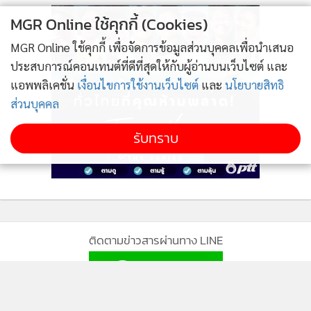
ผู้ดำเนินรายการถามว่า แล้วอย่างนี้ท่านนายกฯ ได้เตือนลูกสาว
MGR Online ใช้คุกกี้ (Cookies)
ไหมคะ เพราะว่าเข้าไปรั้วมหาวิทยาลัยแล้ว นายกรัฐมนตรี กล่าว
MGR Online ใช้คุกกี้ เพื่อจัดการข้อมูลส่วนบุคคลเพื่อนำเสนอ
ว่า จริง ๆ ก็เรื่องสุขภาพต้องดูแลอยู่แล้ว ต้องเตรียมกันอยู่แล้ว
ประสบการณ์คอนเทนต์ที่ดีที่สุดให้กับผู้อ่านบนเว็บไซต์ และ
และทุกคนก็เหมือนกันหมั่นล้างมือ ไปในที่ชุมชนอะไรต่าง ๆ ถ้า
แอพพลิเคชั่น
เงื่อนไขการใช้งานเว็บไซต์
และ
นโยบายสิทธิ
มีอะไรที่ระมัดระวังได้ก็สามารถทำได้ ใส่หน้ากาก พูดง่าย ๆ ก็คือ
ส่วนบุคคล
เข้าทางปาก ทางจมูก ทางตา โดยเฉพาะเรื่องมือถ้าไม่ได้ล้างไปขยี้
ตา อันนี้ไม่ได้
รับทราบ
ผู้ดำเนินรายการ ถามว่า ในลักษณะของการกระทบทางด้าน
สาธารณสุข เราก็มีการวางไว้ แต่กลัวไหมว่าจะไปกระทบต่อ
เศรษฐกิจ นายกรัฐมนตรี กล่าวว่า การท่องเที่ยวคงจะกระทบ
เพราะต้องยอมรับว่าจะมีคนจำนวนหนึ่ง พอมีข่าวคราวแบบนี้
ติดตามข่าวสารผ่านทาง LINE
ประเทศไหนมีก็ไม่ไป แต่ก็ยืนยันว่านโยบายที่เปิดเผยนี่ดีกว่า คือ
บางคนบอกว่าจะไปเปิดเผย เขาก็ตกใจ ตนบอกว่าถ้าสมมติว่าเรา
ไปปิดบัง และเขามาเจอ และเราปิด อันนั้นจะหนักหนาสาหัสเลย
MGR Online Application