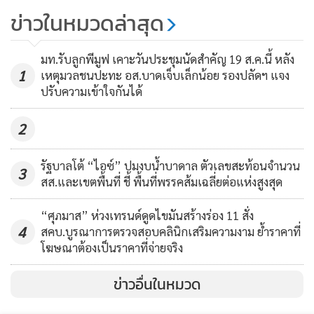
ข้างสูง แต่ตัวนี้ที่ติดตามตัวเลขมาค่อนข้างต่ำ น่าจะต่ำกว่าไข้หวัด
สินค้าละเมิดลิขสิทธิ์เพียบ!
ข่าวในหมวดล่าสุด
ใหญ่ปกติด้วยซ้ำ เพียงแต่สำหรับคนที่อายุน้อยต้องระมัดระวัง
80
หน่อย เท่าที่ดูจากสถิติ
มท.รับลูกพีมูฟ เคาะวันประชุมนัดสำคัญ 19 ส.ค.นี้ หลัง
1
เหตุมวลชนปะทะ อส.บาดเจ็บเล็กน้อย รองปลัดฯ แจง
ต่อข้อถามว่า ภูมิต้านทานไม่ค่อยดี ต้องระวัง นายกรัฐมนตรี
ปรับความเข้าใจกันได้
กล่าวว่า ภูมิต้านทานจะน้อยหน่อย เพราะฉะนั้น ก็พึงระมัดระวัง
เหมือนกับโรคติดต่อต่าง ๆ และถ้ารู้ตัวว่าตัวเองไม่สบาย ก็อย่าไป
2
เป็นภาระคนอื่น ก็หยุดอยู่บ้าน จะเป็นนักเรียนหรือจะเป็นคน
ทำงานก็แล้วแต่ ผู้ดำเนินรายการถามว่า ความเชื่อมั่น ณ ตอนนี้
รัฐบาลโต้ “ไอซ์” ปมงบน้ำบาดาล ตัวเลขสะท้อนจำนวน
3
สส.และเขตพื้นที่ ชี้ พื้นที่พรรคส้มเฉลี่ยต่อแห่งสูงสุด
ปัญหาอยู่ที่โรงเรียน แหล่งชุมชนต่าง ๆ มหาวิทยาลัย นายก
รัฐมนตรี กล่าวว่า นโยบายก็ให้ไปชัด อย่างโรงเรียนก็บอก สมมติ
“ศุภมาส” ห่วงเทรนด์ดูดไขมันสร้างร่อง 11 สั่ง
เจอห้องเรียนก็ปิดห้องเรียน และถ้าจำเป็นต้องปิดโรงเรียนก็ปิด ดี
4
สคบ.บูรณาการตรวจสอบคลินิกเสริมความงาม ย้ำราคาที่
กว่าปล่อยให้ติดต่อกันมาก ๆ เพราะว่าดูในหลาย ๆ ประเทศเขาก็
โฆษณาต้องเป็นราคาที่จ่ายจริง
ต้องทำอย่างนี้ บังเอิญโรงเรียนเก่าผมที่อังกฤษ มีเด็กติด 5 คน
ข่าวอื่นในหมวด
เขาก็ปิด