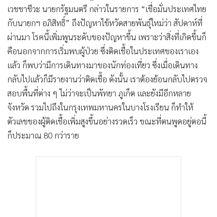
•
เกม
เวชชาชีวะ นายกรัฐมนตรี กล่าวในรายการ “เชื่อมั่นประเทศไทย
กับนายกฯ อภิสิทธิ์” ถึงปัญหาไข้หวัดสายพันธุ์ใหม่ว่า สัปดาห์ที่
•
วิทยาศาสตร์
ผ่านมา โรคนี้เพิ่มพูนระดับของปัญหาขึ้น เพราะว่าสิ่งที่เกิดขึ้นก็
•
SMEs
คือนอกจากการเริ่มพบผู้ป่วย ซึ่งติดเชื้อในประเทศของเราเอง
•
หุ้น
แล้ว ก็พบว่ามีการเดินทางมาของนักท่องเที่ยว ซึ่งเมื่อเดินทาง
•
อินโดจีน
กลับไปแล้วก็มีรายงานว่าติดเชื้อ ดังนั้น เราต้องย้อนกลับไปตรวจ
•
กองทุนรวม
สอบพื้นที่ต่าง ๆ ไม่ว่าจะเป็นพัทยา ภูเก็ต และยังมีอีกหลาย
•
Celeb Online
จังหวัด รวมไปถึงในกรุงเทพมหานครในบางโรงเรียน ก็ทำให้
•
Factcheck
ตัวเลขของผู้ติดเชื้อเพิ่มสูงขึ้นอย่างรวดเร็ว ขณะที่ตนพูดอยู่ตอนี้
•
ญี่ปุ่น
ก็ประมาณ 80 กว่าราย
•
News1
•
Gotomanager