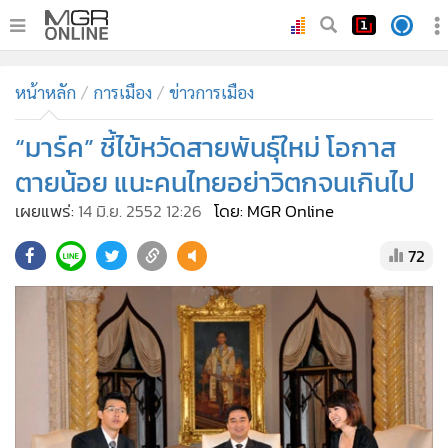
•
หน้าหลัก
หน้าหลัก
การเมือง
ข่าวการเมือง
•
ทันเหตุการณ์
•
“มาร์ค” ชี้ไข้หวัดสายพันธุ์ใหม่ โอกาส
ภาคใต้
•
ภูมิภาค
ตายน้อย แนะคนไทยอย่าวิตกจนเกินไป
•
Online Section
เผยแพร่:
14 มิ.ย. 2552 12:26
โดย: MGR Online
•
บันเทิง
72
•
ผู้จัดการรายวัน
•
คอลัมนิสต์
•
ละคร
•
CbizReview
•
Cyber BIZ
•
ผู้จัดกวน