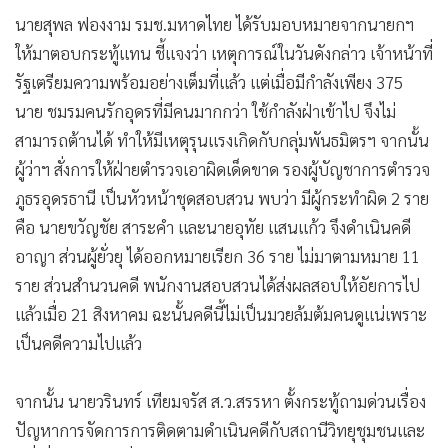
นายสุพล ฟองงาม รมช.มหาดไทย ได้รับมอบหมายจากนายกฯ
ให้มาตอบกระทู้แทน ชี้แจงว่า เหตุการณ์ในวันดังกล่าว เจ้าหน้าที่
รัฐเตรียมความพร้อมอย่างเต็มที่แล้ว แต่เมื่อมีกำลังเพียง 375
นาย ชมรมคนรักอุดรที่มีคนมากกว่า ใช้กำลังฝ่าเข้าไป จึงไม่
สามารถต้านได้ ทำให้มีเหตุรุนแรงเกิดกับกลุ่มพันธมิตรฯ จากนั้น
ผู้ว่าฯ สั่งการให้ฝ่ายตำรวจเอาผิดเด็ดขาด รองผู้บัญชาการตำรวจ
ภูธรอุดรธานี เป็นหัวหน้าชุดสอบสวน พบว่า มีผู้กระทำผิด 2 ราย
คือ นายขวัญชัย สาระคำ และนายอุทัย แสนแก้ว จึงดำเนินคดี
อาญา ส่วนผู้ยั่วยุ ได้ออกหมายเรียก 36 ราย ไม่มาตามหมาย 11
ราย ส่วนสำนวนคดี พนักงานสอบสวนได้ส่งผลสอบให้อัยการไป
แล้วเมื่อ 21 สิงหาคม ฉะนั้นคดีนี้ไม่เป็นมวยล้มต้มคนดูแน่เพราะ
เป็นคดีความไปแล้ว
จากนั้น นายวรินทร์ เทียมจรัส ส.ว.สรรหา ตั้งกระทู้ถามด่วนเรื่อง
ปัญหาการจัดการการติดตามดำเนินคดีกับสถานีวิทยุชุมชนและ