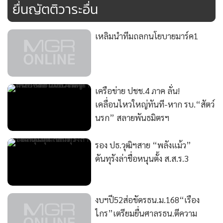
ยื่นญัตติวาระอื่น
จิตวิทยา เพราะฉายภาพรุนแรงซ้ำๆ พยายามทำให้การชุมนุมดู
ไม่ชอบธรรมเพื่อใช้กำลังสลาย และให้ประชาชนเห็นด้วยกับการ
เหลิมนำทีมถลกนโยบายมาร์ค1
ปราบปราม และมีการเสนอข่าวไม่รอบด้าน เช่น ไม่เสนอภาพ
ตำรวจ 5 กองร้อยพร้อมกระบองและแก๊สน้ำตา หรือประชาชน
โดนกระทำก็ไม่มีภาพ ดังนั้นขอให้นึกถึงเหตุการณ์ 14 ตุลา 16
หรือ 6 ตุลา 19 และพฤษภา 35 ที่รัฐบาลปฏิบัติการมีลักษณะ
เครือข่าย ปชช.4 ภาค ลั่น!
คล้ายเหตุการณ์ปัจจุบันจนมีความสูญเสีย พร้อมกันนี้นายสมชาย
เคลื่อนไหวใหญ่ทันที-หาก รบ.“สัตว์
ได้นำเทปภาพเหตุการณ์เจ้าหน้าที่ตำรวจทุบตีผู้ชุมนุมที่ทำเนียบ
นรก” สลายพันธมิตรฯ
รัฐบาล จนได้รับบาดเจ็บเวลา เมื่อเวลา 03.00 น. วันที่ 27
สิงหาคมที่ผ่านมา
รอง ปธ.วุฒิฯสาย “พลังแม้ว”
ดันทุรังล่าชื่อหนุนตั้ง ส.ส.ร.3
ผู้สื่อข่าวรายงานว่า ส.ว.หลายคนผลัดเปลี่ยนกันอภิปรายแสดง
ความเป็นห่วงสถานการณ์บ้านเมืองที่อาจบานปลาย และมองว่า
รัฐบาลไม่จริงใจในการแก้ปัญหา ไม่ฟังเสียงประชาชน และเรียก
งบฯปี52ส่อขัดรธน.ม.168“เรือง
ร้องรัฐบาล อย่าใช้ความรุนแรงในการสลายการชุมนุม และขอให้
ไกร”เตรียมยื่นศาลรธน.ตีความ