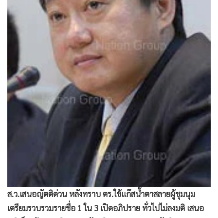
•
Good health & Well-being
•
Green Innovation & SD
•
Management & HR
•
MGR Live
•
Infographic
•
การเมือง
•
ท่องเที่ยว
•
กีฬา
•
ต่างประเทศ
•
Special Scoop
•
เศรษฐกิจ-ธุรกิจ
•
จีน
•
ชุมชน-คุณภาพชีวิต
ส.ว.เสนอญัตติด่วน หลังทราบ ตร.ใช้แก๊สน้ำตาสลายผู้ชุมนุม
•
อาชญากรรม
เตรียมรวบรวมรายชื่อ 1 ใน 3 เปิดอภิปราย ทั่วไปไม่ลงมติ เสนอ
•
Motoring