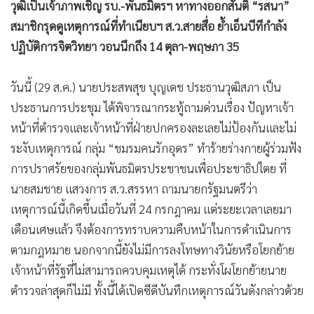
วุฒิเป็นเจ้าภาพเชิญ รบ.-พันธมิตรฯ หาทางออกสันติ “รสนา”
•
เกม
สมาชิกรุดดูเหตุการณ์ที่ทำเนียบฯ ส.ว.สายสื่อ ย้ำเอ็นบีทีกำลัง
•
วิทยาศาสตร์
ปฏิบัติการจิตวิทยา วอนนึกถึง 14 ตุลา-พฤษภา 35
•
SMEs
•
หุ้น
วันนี้ (29 ส.ค.) นายประสพสุข บุญเดช ประธานวุฒิสภา เป็น
•
อินโดจีน
ประธานการประชุม ได้พิจารณากระทู้ถามด่วนเรื่อง ปัญหาเจ้า
•
กองทุนรวม
หน้าที่ตำรวจและเจ้าหน้าที่ฝ่ายปกครองละเลยไม่ป้องกันและไม่
•
Celeb Online
ระงับเหตุการณ์ กลุ่ม “ชมรมคนรักอุดร” ทำร้ายร่างกายผู้ร่วมฟัง
•
Factcheck
การปราศรัยของกลุ่มพันธมิตรประชาชนเพื่อประชาธิปไตย ที่
•
ญี่ปุ่น
นายสมชาย แสวงการ ส.ว.สรรหา ถามนายกรัฐมนตรีว่า
•
News1
เหตุการณ์นี้เกิดขึ้นเมื่อวันที่ 24 กรกฎาคม แต่ระยะเวลาเลยมา
•
Gotomanager
เดือนเศษแล้ว จึงต้องการทราบความคืบหน้าในการดำเนินการ
ตามกฎหมาย นอกจากนี้ยังไม่มีการลงโทษทางวินัยหรือโยกย้าย
เจ้าหน้าที่รัฐที่ไม่สามารถควบคุมเหตุได้ กระทั่งโผโยกย้ายนาย
ตำรวจล่าสุดก็ไม่มี ทั้งนี้ได้เปิดซีดีบันทึกเหตุการณ์วันดังกล่าวด้วย