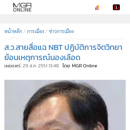
•
หน้าหลัก
•
หน้าหลัก
ทันเหตุการณ์
การเมือง
ข่าวการเมือง
•
ภาคใต้
ส.ว.สายสื่อแฉ NBT ปฏิบัติการจิตวิทยา
•
ภูมิภาค
ย้อนเหตุการณ์นองเลือด
•
Online Section
เผยแพร่:
29 ส.ค. 2551 13:48
โดย: MGR Online
•
บันเทิง
•
ผู้จัดการรายวัน
•
คอลัมนิสต์
•
ละคร
•
CbizReview
•
Cyber BIZ
•
ผู้จัดกวน