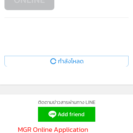
วุฒิสภามีมติถึงท่าทีของส.ว.
ด้าน น.ส.รสนา โตสิตระกูล เสนอให้ ส.ว.เดินทางไปทำเนียบ
รัฐบาลเพื่อไปช่วยเป็นประจักษ์พยานหากรัฐบาลกระทำการ
รุนแรง และเสนอให้ส.ว.ยกเลิกจัดสัมมนา ในวันที่ 29-31
สิงหาคม ที่ อ.หัวหิน จ.ประจวบคีรีขันธ์ ก่อนไม่มีสภาจะอยู่ และ
เห็นว่า หากสภาไม่สามารถเป็นเวทีแก้ไขปัญหาให้กับประชาชน
กำลังโหลด
ได้ ก็ไม่สมควรมีสภาต่อไป และระบุว่า บ่ายวันนี้ ส.ว.บางส่วนจะ
เดินทางไปสังเกตการณ์การชุมนุม
แต่ นายนิคม ไวยรัชพานิช รองประธานวุฒิสภา คนที่ 1 ที่ขึ้นทำ
หน้าที่ประธานการประชุม ชี้แจงว่า การไปสัมมนาระดมความคิด
ติดตามข่าวสารผ่านทาง LINE
เห็นเป็นบทบาทหนึ่งของ ส.ว. ขอให้แยกประเด็นการสัมมนากับ
การชุมนุมออกจากกัน หากใครจะไปหรือไม่ไปก็ไม่เป็นไร เพราะ
ถึงถึงอย่างไรก็ต้องเสียค่าใช้จ่ายอยู่แล้ว จึงอยากให้ใช้โอกาสนี้ไป
MGR Online Application
หารือสถานการณ์บ้านเมืองเพื่อมีข้อสรุปเป็นทางออกให้บ้าน