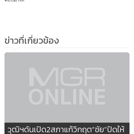
ผู้สื่อข่าวรายงานว่า หลังจากการชี้แจงของนายสุพล ทำให้บรรดา
ส.ว.ไม่พอใจ เนื่องจากไม่สามารถตอบคำถามได้ โดยนายประสงค์
นุรักษ์ ส.ว.สรรหา ระบุว่า ถ้านายกฯ ไม่มาตอบกระทู้ก็ไม่ควรเอา
ข่าวที่เกี่ยวข้อง
หุ่นยนต์มาตอบแทน ไม่มาก็อัดเทปมาเปิดก็ได้ จะหาคนมาชี้แจง
แทนควรหาคนที่รอบรู้ ให้ข้อมูลกับวุฒิสภาได้มากกว่านี้
ต่อมา นายสมชาย ได้หารือว่า ขณะนี้มีข่าวว่า มีการใช้แก๊สน้ำตา
สลายผู้ชุมนุมที่ทำเนียบรัฐบาล ถือเป็นเรื่องสำคัญจึงควรใช้
โอกาสนี้หาทางออกและขอเสนอเป็นญัตติด่วน ซึ่ง ส.ว.ที่ตั้งกระทู้
ถามด่วนอีก 3 คน ก็ยอมให้มีการนำเรื่องนี้มาพิจารณาก่อน
ทั้งนี้ นายสมชายตั้งข้อสังเกตว่า ภาพข่าวที่ออกอากาศทางสถานี
โทรทัศน์เอ็นบีทีกรณีพันธมิตรฯ บุกสถานี มีบางมุมเสมือนจริง
วุฒิฯดันเปิด2สภาแก้วิกฤต“ชัย”ปัดให้
มาก และการเสนอข่าวของเอ็นบีทีก็เป็นการปฏิบัติการทาง