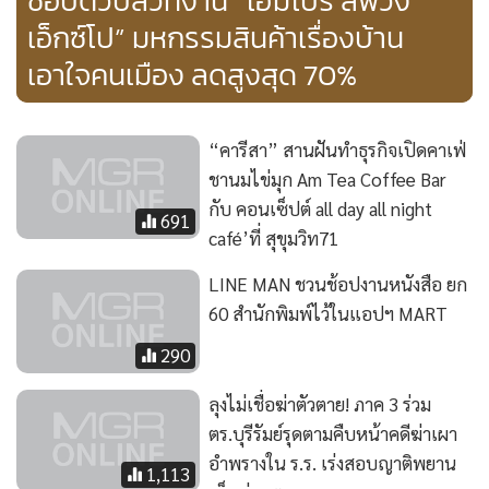
ชอปตัวปลิวที่งาน “โฮมโปร ลีฟวิ่ง
เอ็กซ์โป” มหกรรมสินค้าเรื่องบ้าน
เอาใจคนเมือง ลดสูงสุด 70%
“คารีสา” สานฝันทำธุรกิจเปิดคาเฟ่
ชานมไข่มุก Am Tea Coffee Bar
กับ คอนเซ็ปต์ all day all night
691
café’ที่ สุขุมวิท71
LINE MAN ชวนช้อปงานหนังสือ ยก
60 สำนักพิมพ์ไว้ในแอปฯ MART
290
ลุงไม่เชื่อฆ่าตัวตาย! ภาค 3 ร่วม
ตร.บุรีรัมย์รุดตามคืบหน้าคดีฆ่าเผา
อำพรางใน ร.ร. เร่งสอบญาติพยาน
1,113