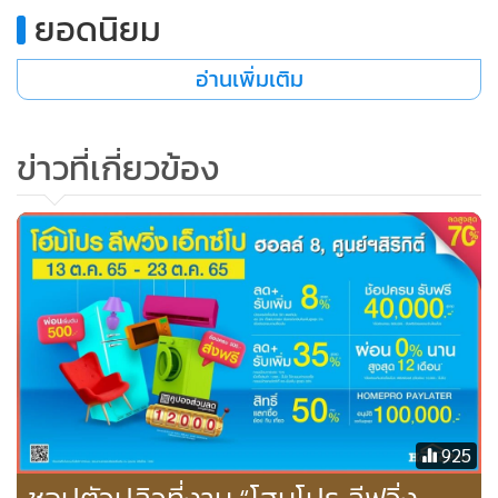
ยอดนิยม
•
เกม
•
วิทยาศาสตร์
อ่านเพิ่มเติม
•
SMEs
•
หุ้น
ข่าวที่เกี่ยวข้อง
•
อินโดจีน
•
กองทุนรวม
•
Celeb Online
•
Factcheck
•
ญี่ปุ่น
•
News1
•
Gotomanager
925