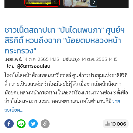
•
Good health & Well-being
2
1
2
•
Green Innovation & SD
•
Management & HR
ชาวเน็ตสถาปนา "บันไดนพนภา" ศูนย์ฯ
•
MGR Live
•
Infographic
สิริกิติ์ หวนถึงฉาก "น้อยตบหลวงหน้า
•
การเมือง
กระทรวง"
•
ท่องเที่ยว
เผยแพร่:
14 ต.ค. 2565 14:15
ปรับปรุง:
14 ต.ค. 2565 14:15
•
กีฬา
โดย: ผู้จัดการออนไลน์
•
ต่างประเทศ
โถงบันไดหน้าห้องเพลนนารี ฮอลล์ ศูนย์การประชุมแห่งชาติสิริกิ
•
Special Scoop
ติ์ กลายเป็นแลนด์มาร์กใหม่โดยไม่รู้ตัว เมื่อชาวเน็ตนึกถึงฉาก
•
เศรษฐกิจ-ธุรกิจ
น้อยตบหลวงหน้ากระทรวง ในละครเรื่องแรงเงาทางช่อง 3 ตั้งชื่อ
ว่า บันไดนพนภา แถมบางคนอยากเล่นบทในตำนานก็มี
ราย
•
จีน
ละเอียด...
•
ชุมชน-คุณภาพชีวิต
•
อาชญากรรม
10,006
•
Motoring