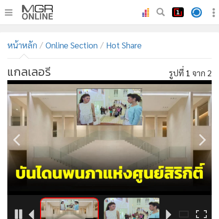
•
หน้าหลัก
หน้าหลัก
Online Section
Hot Share
•
ทันเหตุการณ์
•
ภาคใต้
แกลเลอรี
รูปที่
1
จาก 2
•
ภูมิภาค
•
Online Section
•
บันเทิง
•
ผู้จัดการรายวัน
•
คอลัมนิสต์
•
ละคร
•
CbizReview
•
Cyber BIZ
•
ผู้จัดกวน