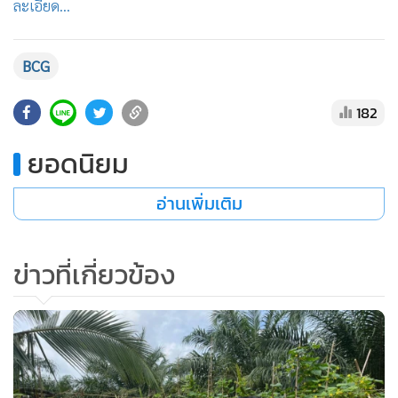
ละเอียด...
•
เกม
•
วิทยาศาสตร์
BCG
•
SMEs
•
หุ้น
182
•
อินโดจีน
•
กองทุนรวม
ยอดนิยม
•
Celeb Online
อ่านเพิ่มเติม
•
Factcheck
•
ญี่ปุ่น
•
News1
ข่าวที่เกี่ยวข้อง
•
Gotomanager