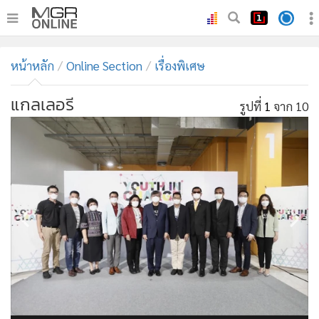
•
หน้าหลัก
หน้าหลัก
Online Section
เรื่องพิเศษ
•
ทันเหตุการณ์
•
ภาคใต้
แกลเลอรี
รูปที่
1
จาก 10
•
ภูมิภาค
•
Online Section
•
บันเทิง
•
ผู้จัดการรายวัน
•
คอลัมนิสต์
•
ละคร
•
CbizReview
•
Cyber BIZ
•
ผู้จัดกวน