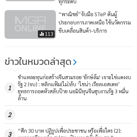
ทุกระดับ
“พาณิชย์”จับมือ STeP ดันผู้
ประกอบการภาคเหนือ ใช้นวัตกรรม
ขับเคลื่อนสินค้า-บริการ
113
ข่าวในหมวดล่าสุด
ชำแหละทุนก่อสร้างจีนสวมรอย 'ยักษ์ล้ม' เจาะไข่แดงงบ
รัฐ 2 (จบ) : พลิกแฟ้ม(ไม่)ลับ ‘ไชน่า เรียลเอสเตท’
1
ยุทธการถอดหัวสลับป้าย นอมินีทุนจีนฮุบงานรัฐ 3 หมื่น
ล้าน
2
“ศึก 30 บาท ปฏิรูปเพื่อประชาชน หรือเพื่อใคร (2):
3