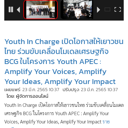
•
Good health & Well-being
•
Green Innovation & SD
10
1
2
•
Management & HR
•
MGR Live
•
Infographic
Youth In Charge เปิดโอกาสให้เยาวชน
•
การเมือง
ไทย ร่วมขับเคลื่อนโมเดลเศรษฐกิจ
•
ท่องเที่ยว
BCG ในโครงการ Youth APEC :
•
กีฬา
Amplify Your Voices, Amplify
•
ต่างประเทศ
Your Ideas, Amplify Your Impact
•
Special Scoop
•
เศรษฐกิจ-ธุรกิจ
เผยแพร่:
23 มี.ค. 2565 10:37
ปรับปรุง:
23 มี.ค. 2565 10:37
โดย: ผู้จัดการออนไลน์
•
จีน
Youth In Charge เปิดโอกาสให้เยาวชนไทย ร่วมขับเคลื่อนโมเดล
•
ชุมชน-คุณภาพชีวิต
เศรษฐกิจ BCG ในโครงการ Youth APEC : Amplify Your
•
อาชญากรรม
Voices, Amplify Your Ideas, Amplify Your Impact
ราย
•
Motoring