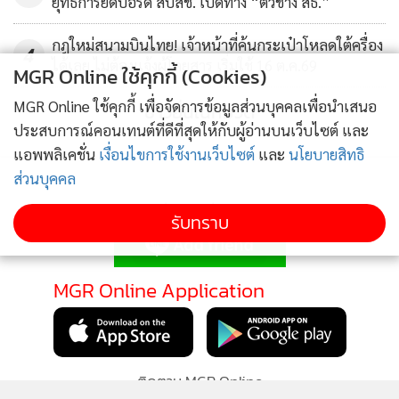
ยุทธการยึดบอร์ด สปสช. เปิดทาง “ตั๋วช้าง สธ.”
กฎใหม่สนามบินไทย! เจ้าหน้าที่ค้นกระเป๋าโหลดใต้ครื่อง
4
ได้เลย ไม่ต้องแจ้งผู้โดยสาร เริ่มใช้ 16 ต.ค.69
MGR Online ใช้คุกกี้ (Cookies)
MGR Online ใช้คุกกี้ เพื่อจัดการข้อมูลส่วนบุคคลเพื่อนำเสนอ
ข่าวอื่นในหมวด
ประสบการณ์คอนเทนต์ที่ดีที่สุดให้กับผู้อ่านบนเว็บไซต์ และ
แอพพลิเคชั่น
เงื่อนไขการใช้งานเว็บไซต์
และ
นโยบายสิทธิ
ส่วนบุคคล
ติดตามข่าวสารผ่านทาง LINE
รับทราบ
MGR Online Application
ติดตาม MGR Online