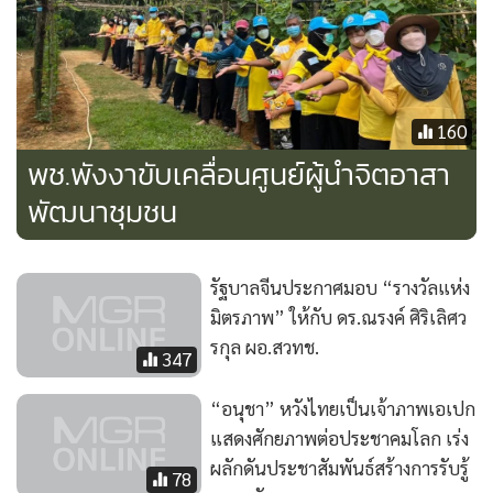
160
พช.พังงาขับเคลื่อนศูนย์ผู้นำจิตอาสา
พัฒนาชุมชน
รัฐบาลจีนประกาศมอบ “รางวัลแห่ง
มิตรภาพ” ให้กับ ดร.ณรงค์ ศิริเลิศว
รกุล ผอ.สวทช.
347
“อนุชา” หวังไทยเป็นเจ้าภาพเอเปก
แสดงศักยภาพต่อประชาคมโลก เร่ง
ผลักดันประชาสัมพันธ์สร้างการรับรู้
78