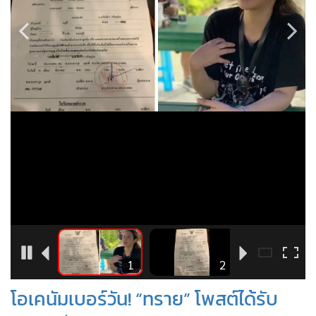
•
Good health & Well-being
•
Green Innovation & SD
•
Management & HR
•
MGR Live
•
Infographic
•
การเมือง
•
ท่องเที่ยว
•
กีฬา
•
ต่างประเทศ
•
Special Scoop
•
เศรษฐกิจ-ธุรกิจ
2
1
2
•
จีน
•
ชุมชน-คุณภาพชีวิต
•
อาชญากรรม
โอเคนัมเบอร์วัน! “ทราย” โพสต์ได้รับ
•
Motoring