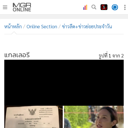
•
หน้าหลัก
หน้าหลัก
Online Section
ข่าวลีด+ข่าวย่อยประจำวัน
•
ทันเหตุการณ์
•
ภาคใต้
แกลเลอรี
รูปที่
1
จาก 2
•
ภูมิภาค
•
Online Section
•
บันเทิง
•
ผู้จัดการรายวัน
•
คอลัมนิสต์
•
ละคร
•
CbizReview
•
Cyber BIZ
•
ผู้จัดกวน