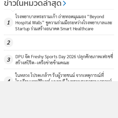
MGR Online ใช้คุกกี้ เพื่อจัดการข้อม
ประสบการณ์คอนเทนต์ที่ดีที่สุดให้กับ
โรงพยาบาลพระรามเก้า ถ่ายทอดมุมมอง “Beyond
1
แอพพลิเคชั่น
เงื่อนไขการใช้งานเว็บไ
Hospital Walls” ชูความร่วมมือระหว่างโรงพยาบาลและ
Startup ร่วมสร้างอนาคต Smart Healthcare
ส่วนบุคคล
รับทราบ
2
DPU จัด Freshy Sports Day 2026 ปลุกศักยภาพเฟรชชี่
3
สร้างสปิริต–เครือข่ายข้ามคณะ
ในหลวง โปรดเกล้าฯ รับผู้วายชนม์ จากเหตุการณ์ที่
4
โรงเรียนเทพศิรินทร์ นนทบุรี ในพระบรมราชานุเคราะห์
7 ราย
ข่าวอื่นในหมวด