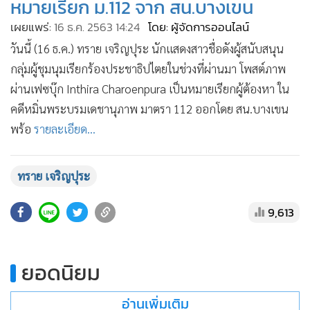
หมายเรียก ม.112 จาก สน.บางเขน
•
เกม
เผยแพร่:
16 ธ.ค. 2563 14:24
โดย: ผู้จัดการออนไลน์
•
วิทยาศาสตร์
วันนี้ (16 ธ.ค.) ทราย เจริญปุระ นักแสดงสาวชื่อดังผู้สนับสนุน
•
SMEs
กลุ่มผู้ชุมนุมเรียกร้องประชาธิปไตยในช่วงที่ผ่านมา โพสต์ภาพ
•
หุ้น
ผ่านเฟซบุ๊ก Inthira Charoenpura เป็นหมายเรียกผู้ต้องหา ใน
•
อินโดจีน
คดีหมิ่นพระบรมเดชานุภาพ มาตรา 112 ออกโดย สน.บางเขน
•
กองทุนรวม
พร้อ
รายละเอียด...
•
Celeb Online
•
Factcheck
ทราย เจริญปุระ
•
ญี่ปุ่น
•
News1
9,613
•
Gotomanager
ยอดนิยม
อ่านเพิ่มเติม