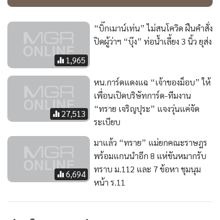
“บิ๊กเมาน์เท่น” ไม่สนโควิด ฝืนคำสั่ง
ปิดผู้ว่าฯ “บุ๊ง” ท่อน้ำเลี้ยง 3 นิ้ว ยุส่ง
1,965
หน.การ์ดแดงแฉ “เจ้าของม็อบ” ให้
เพื่อนเปิดบริษัทการ์ด-ทีมงาน
“ทราย เจริญปุระ” แจงวุ่นแค่จัด
27,513
ระเบียบ
มาแล้ว “ทราย” แม่ยกคณะราษฎร
พร้อมแกนนำอีก 8 แห่ขันหมากรับ
ทราบ ม.112 และ 7 ข้อหา ชุมนุม
6,694
หน้า ร.11
MGR Online ใช้คุกกี้ (Cook
ข่าวในหมวดล่าสุด