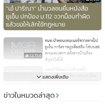
“เอ๋ ปารีณา” นำมวลชนยื่นหนังสือ
ยูเอ็น ปกป้อง ม.112 จวกม็อบทำผิด
แล้วขอให้เลิกใช้กฎหมาย
จนท.นำคอนเทนเนอร์ขวางทางไป
ยูเอ็น การ์ดราษฎรตัดสลิง-โซ่บนสะ
พานเทเวศรฯ หลังชาวบ้านร้อง
12,714
สัญจรไม่ได้
แกนนำโดนม.112ถ้วนหน้า
“เพนกวิน-รุ้ง”นัดมวลชนปกป้อง
แสดงเพิ่มเติม
282
ข่าวในหมวดล่าสุด
“สมยศ” โพสต์ หมายเรียกคดี 112
ลั่น จะไม่ยอมให้ ม.112 เป็นภาระลูก