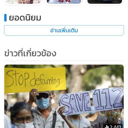
นายสมยศกล่าวอีกว่า หลังจากนี้จะมีการเคลื่อนไหวต่างๆ ไม่
ยอดนิยม
เหมือน 10 ปีก่อน เพราะมีผู้เห็นด้วยจำนวนมาก โดยเฉพาะ
เยาวชนระดับนักเรียนชั้นมัธยม และเราจะเคลื่อนไหวในระดับ
อ่านเพิ่มเติม
นานาชาติ จะส่งจดหมายไปยังองค์กรภาคประชาชนทั่วโลกเพื่อ
สนับสนุนการต่อสู้ของคนไทยในเรื่องการปฏิรูปสถาบัน
ข่าวที่เกี่ยวข้อง
ทั้งนี้ นายสมยศถูกศาลฎีกาพิพากษาให้จำคุก 6 ปี กรณีที่จัดพิมพ์
และเผยแพร่นิตยสาร VOICE OF TAKSIN ซึ่งมีเนื้อหากระทบ
สถาบันเบื้องสูง และถูกจำคุกเพิ่ม 1 ปีในคดีหมิ่นประมาท
พล.อ.สพรั่ง กัลยาณมิตร โดยพ้นโทษออกมาเมื่อวันที่ 30 เม.ย.
2561
2,443