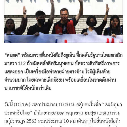
•
Good health & Well-being
•
Green Innovation & SD
•
Management & HR
•
MGR Live
•
Infographic
•
การเมือง
•
ท่องเที่ยว
“สมยศ” พร้อมพวกยื่นหนังสือถึงยูเอ็น จี้กดดันรัฐบาลไทยยกเลิก
•
กีฬา
มาตรา 112 อ้างผิดหลักสิทธิมนุษยชน ขัดขวางสิทธิเสรีภาพการ
•
ต่างประเทศ
แสดงออก เป็นเครื่องมือทำลายฝ่ายตรงข้าม โวมีผู้เห็นด้วย
•
Special Scoop
จำนวนมาก โดยเฉพาะเด็กมัธยม พร้อมเคลื่อนไหวกดดันผ่าน
นานาชาติให้หนักกว่าเดิม
•
เศรษฐกิจ-ธุรกิจ
•
จีน
วันนี้ (10 ธ.ค.) เวลาประมาณ 10.00 น. กลุ่มคนในชื่อ “24 มิถุนา
•
ชุมชน-คุณภาพชีวิต
ประชาธิปไตย” นำโดยนายสมยศ พฤกษาเกษมสุข และแนวร่วม
•
อาชญากรรม
กลุ่มราษฎร 2563 รวมประมาณ 10 คน เดินทางไปยื่นหนังสือถึง
•
Motoring