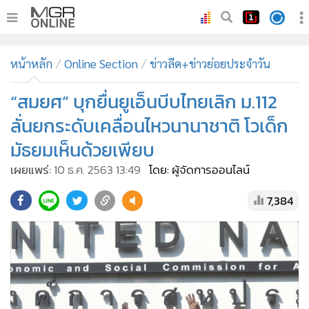
•
หน้าหลัก
หน้าหลัก
Online Section
ข่าวลีด+ข่าวย่อยประจำวัน
•
ทันเหตุการณ์
•
“สมยศ” บุกยื่นยูเอ็นบีบไทยเลิก ม.112
ภาคใต้
•
ภูมิภาค
ลั่นยกระดับเคลื่อนไหวนานาชาติ โวเด็ก
•
Online Section
มัธยมเห็นด้วยเพียบ
•
บันเทิง
เผยแพร่:
10 ธ.ค. 2563 13:49
โดย: ผู้จัดการออนไลน์
•
ผู้จัดการรายวัน
7,384
•
คอลัมนิสต์
•
ละคร
•
CbizReview
•
Cyber BIZ
•
ผู้จัดกวน