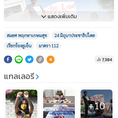
แสดงเพิ่มเติม
สมยศ พฤกษาเกษมสุข
24 มิถุนาประชาธิปไตย
เรียกร้องยูเอ็น
มาตรา 112
7,384
แกลเลอรี
ด้านนายสมยศอ้างว่า มาตรา 112 เป็นกฎหมายที่ล้าหลัง และปิด
กั้นสิทธิเสรีภาพการแสดงความเห็นและแสดงออกทาง
ประชาธิปไตย เป็นเครื่องมือทำลายล้างฝ่ายตรงข้ามโดยรัฐบาล
จึงมายื่นข้อเรียกร้องเพื่อให้ยกเลิกกฎหมายมาตรานี้ ให้บ้านเมือง
+10
ก้าวไปข้างหน้า