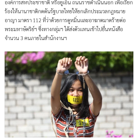
องค์การสหประชาชาติ หรือยูเอ็น ถนนราชดำเนินนอก เพื่อเรียก
•
เกม
ร้องให้นานาชาติกดดันรัฐบาลไทยให้ยกเลิกประมวลกฎหมาย
•
วิทยาศาสตร์
อาญา มาตรา 112 ที่ว่าด้วยการดูหมิ่นและอาฆาตมาดร้ายต่อ
•
SMEs
พระมหาษัตริย์ฯ ซึ่งทางกลุ่มฯ ได้ส่งตัวแทนเข้าไปยื่นหนังสือ
•
หุ้น
จำนวน 3 คนภายในสำนักงานฯ
•
อินโดจีน
•
กองทุนรวม
•
Celeb Online
•
Factcheck
•
ญี่ปุ่น
•
News1
•
Gotomanager