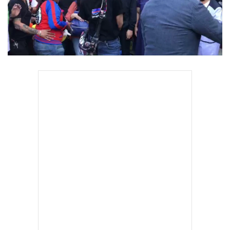
•
Good health & Well-being
•
Green Innovation & SD
•
Management & HR
•
MGR Live
•
Infographic
•
การเมือง
•
ท่องเที่ยว
•
กีฬา
•
ต่างประเทศ
•
Special Scoop
•
เศรษฐกิจ-ธุรกิจ
•
จีน
•
ชุมชน-คุณภาพชีวิต
•
อาชญากรรม
•
Motoring