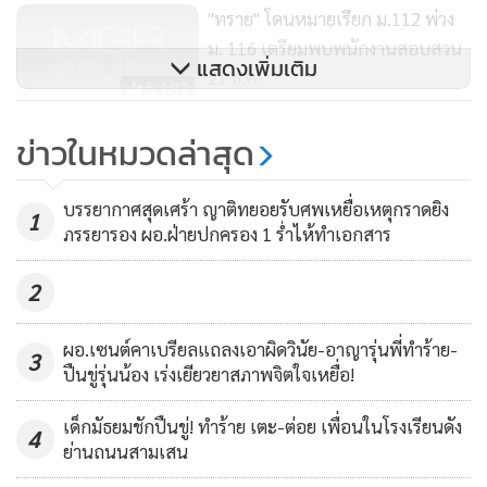
"ทราย" โดนหมายเรียก ม.112 พ่วง
ม. 116 เตรียมพบพนักงานสอบสวน
แสดงเพิ่มเติม
21 ธ.ค.
5,183
แกนนำราษฎร-แนวร่วม ถูกข้อหา
ข่าวในหมวดล่าสุด
ม.112 แล้ว 33
274
บรรยากาศสุดเศร้า ญาติทยอยรับศพเหยื่อเหตุกราดยิง
1
ภรรยารอง ผอ.ฝ่ายปกครอง 1 ร่ำไห้ทำเอกสาร
2
ผอ.เซนต์คาเบรียลแถลงเอาผิดวินัย-อาญารุ่นพี่ทำร้าย-
3
ปืนขู่รุ่นน้อง เร่งเยียวยาสภาพจิตใจเหยื่อ!
เด็กมัธยมชักปืนขู่! ทำร้าย เตะ-ต่อย เพื่อนในโรงเรียนดัง
4
ย่านถนนสามเสน