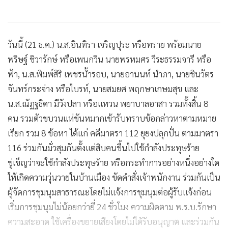
วันนี้ (21 ธ.ค.) น.ส.อินทิรา เจริญปุระ หรือทราย พร้อมนาย
พริษฐ์ ชิวารักษ์ หรือเพนกวิน นายพรหมศร วีระธรรมจารี หรือ
ฟ้า, น.ส.พิมพ์สิริ เพชรน้ำรอบ, นายอานนท์ นำภา, นายชินวัตร
จันทร์กระจ่าง หรือไบรท์, นายสมยศ พฤกษาเกษมสุข และ
น.ส.ณัฏฐธิดา มีวังปลา หรือแหวน พยาบาลอาสา รวมทั้งสิ้น 8
คน รวมตัวขบวนแห่ขันหมากเข้ารับทราบข้อกล่าวหาตามหมาย
เรียก รวม 8 ข้อหา ได้แก่ คดีมาตรา 112 ยุยงปลุกปั่น ตามมาตรา
116 ร่วมกันมั่วสุมกันตั้งแต่สิบคนขึ้นไปใช้กำลังประทุษร้าย
ขู่เข็ญว่าจะใช้กำลังประทุษร้าย หรือกระทำการอย่างหนึ่งอย่างใด
ให้เกิดความวุ่นวายในบ้านเมือง ขัดคำสั่งเจ้าพนักงาน ร่วมกันเป็น
ผู้จัดการชุมนุมสาธารณะโดยไม่แจ้งการชุมนุมต่อผู้รับแจ้งก่อน
เริ่มการชุมนุมไม่น้อยกว่ายี่ 24 ชั่วโมง ความผิดตาม พ.ร.บ.รักษา
ความสะอาด ใช้เครื่องขยายเสียงโดยไม่ได้รับอนุญาต และร่วมกัน