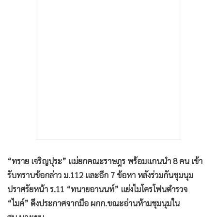
•
เกม
•
วิทยาศาสตร์
•
SMEs
•
หุ้น
•
อินโดจีน
•
กองทุนรวม
•
Celeb Online
•
Factcheck
•
ญี่ปุ่น
•
News1
•
Gotomanager
“ทราย เจริญปุระ” แม่ยกคณะราษฎร พร้อมแกนนำ 8 คน เข้า
รับทราบข้อกล่าว ม.112 และอีก 7 ข้อหา หลังร่วมกันชุมนุม
ปราศรัยหน้า ร.11 “ทนายอานนท์” แย่งไมโครโฟนตำรวจ
“ไมค์” ดึงประกาศจากมือ ผกก.ขณะอ่านห้ามชุมนุมใน