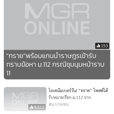
จาดนอก หรือไมค์ ซึ่งไม่ได้เป็น 1 ใน 8 คนที่ถูกออกหมายเรียก
ขึ้นเวทีปราศรัย ทั้งนี้ มีรายงานว่า การสอบปากคำ น.ส.อินทิรา
เจริญปุระ หรือทราย ตำรวจจะสอบปากคำในประเด็นการโพสต์
ข้อความในทวิตเตอร์ที่มีลักษณะปลุกระดมให้มีการชุมนุม ตั้ง
เดือนสิงหาคมที่ผ่านมาจนถึงปัจจุบัน รวมถึงประเด็นการใช้เงิน
สนับสนุนจัดให้มีการชุมนุม
153
"ทราย"พร้อมแกนนำราษฎรเข้ารับ
ทราบข้อหา ม.112 กรณีชุมนุมหน้าราบ
11
โอเคนัมเบอร์วัน! “ทราย” โพสต์ได้
รับหมายเรียก ม.112 จาก
สน.บางเขน
9,612