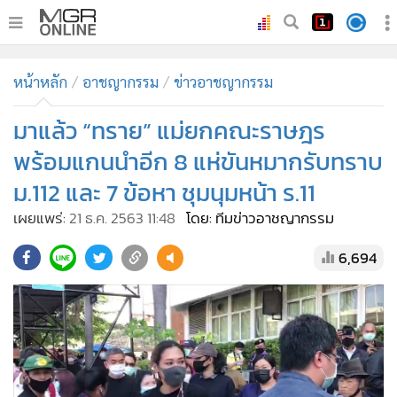
•
หน้าหลัก
หน้าหลัก
อาชญากรรม
ข่าวอาชญากรรม
•
ทันเหตุการณ์
•
มาแล้ว “ทราย” แม่ยกคณะราษฎร
ภาคใต้
•
ภูมิภาค
พร้อมแกนนำอีก 8 แห่ขันหมากรับทราบ
•
Online Section
ม.112 และ 7 ข้อหา ชุมนุมหน้า ร.11
•
บันเทิง
เผยแพร่:
21 ธ.ค. 2563 11:48
โดย: ทีมข่าวอาชญากรรม
•
ผู้จัดการรายวัน
6,694
•
คอลัมนิสต์
•
ละคร
•
CbizReview
•
Cyber BIZ
•
ผู้จัดกวน