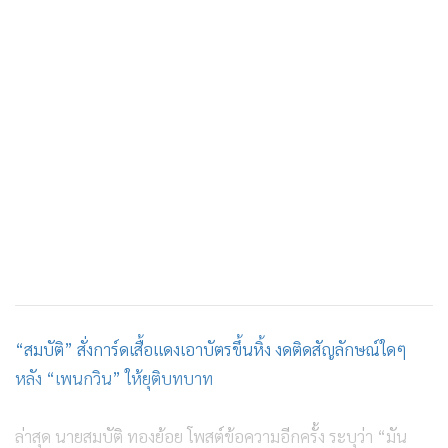
“สมบัติ” สั่งการ์ดเสื้อแดงเอาบัตรขึ้นหิ้ง งดติดสัญลักษณ์ใดๆ
หลัง “เพนกวิน” ให้ยุติบทบาท
ล่าสุด นายสมบัติ ทองย้อย โพสต์ข้อความอีกครั้ง ระบุว่า “มัน