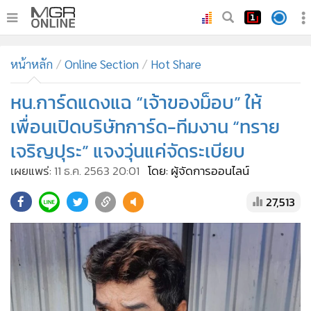
•
หน้าหลัก
หน้าหลัก
Online Section
Hot Share
•
ทันเหตุการณ์
•
หน.การ์ดแดงแฉ “เจ้าของม็อบ” ให้
ภาคใต้
•
ภูมิภาค
เพื่อนเปิดบริษัทการ์ด-ทีมงาน “ทราย
•
Online Section
เจริญปุระ” แจงวุ่นแค่จัดระเบียบ
•
บันเทิง
เผยแพร่:
11 ธ.ค. 2563 20:01
โดย: ผู้จัดการออนไลน์
•
ผู้จัดการรายวัน
27,513
•
คอลัมนิสต์
•
ละคร
•
CbizReview
•
Cyber BIZ
•
ผู้จัดกวน