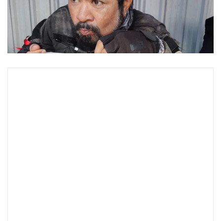
•
Good health & Well-being
•
Green Innovation & SD
•
Management & HR
•
MGR Live
•
Infographic
•
การเมือง
•
ท่องเที่ยว
•
กีฬา
•
ต่างประเทศ
•
Special Scoop
•
เศรษฐกิจ-ธุรกิจ
•
จีน
•
ชุมชน-คุณภาพชีวิต
•
อาชญากรรม
•
Motoring