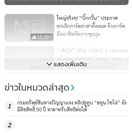
พี่ก็โอเค เข้าใจดี แต่ทำไม ตอนนี้กลายเป็นแบบนี้คะ”
ใหญ่จริงๆ! “บิ๊กกวิ้น” ประกาศ
เมื่อถามว่า นายพริษฐ์ ระบุว่า จะจัดทีมงานที่ได้รับการฝึกฝนและ
ยกเลิกการ์ดอาสาทั้งหมด จ้างการ์ด
มีทักษะอย่างมืออาชีพมาช่วยอำนวยความสะดวกในการจัด
มืออาชีพจัดการชุมนุม
15,097
ชุมนุมต่อไป น.ส.มิณราญาพร ตอบกลับว่า “จะจัดทีมงานที่ได้รับ
การฝึกฝนทักษะอย่างมืออาชีพ นี่คือการจัดอบรมค่ะ จัดอบรม
“เฮียบุ๊ง” เอือม การ์ด 2-3 กลุ่มงอแง
เพื่อไปในทิศทางเดียวกัน และมีความอดทนอดกลั้นต่อการปะทะ
หลังยุบการ์ดอาสา “แหวน” ถาม
แสดงเพิ่มเติม
เพื่อให้เป็นไปตามการต่อสู้แบบสันติ ตามที่น้องๆ ได้สู้กันมา”
ปล่อยมือระเบิดเป็นการ์ดได้ไง
11,627
"สมบัติ" ประกาศให้พี่น้องการ์ดเสื้อ
ข่าวในหมวดล่าสุด
แดงเอาบัตรขึ้นหิ้ง แม้โดนมองมี
ปัญหา แต่จงภูมิใจ
335
กรมทรัพย์สินทางปัญญาแจง คลิปยูทูบ “ฮลุน โซโล่” ยัง
1
มีลิขสิทธิ์ 50 ปี ทายาทรับสิทธิต่อได้
2