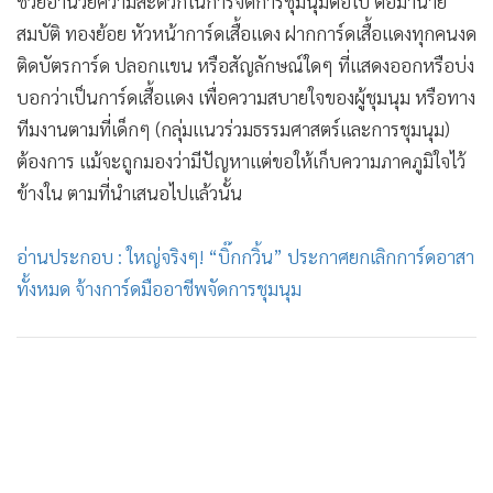
ช่วยอำนวยความสะดวกในการจัดการชุมนุมต่อไป ต่อมานาย
สมบัติ ทองย้อย หัวหน้าการ์ดเสื้อแดง ฝากการ์ดเสื้อแดงทุกคนงด
ติดบัตรการ์ด ปลอกแขน หรือสัญลักษณ์ใดๆ ที่แสดงออกหรือบ่ง
บอกว่าเป็นการ์ดเสื้อแดง เพื่อความสบายใจของผู้ชุมนุม หรือทาง
ทีมงานตามที่เด็กๆ (กลุ่มแนวร่วมธรรมศาสตร์และการชุมนุม)
ต้องการ แม้จะถูกมองว่ามีปัญหาแต่ขอให้เก็บความภาคภูมิใจไว้
ข้างใน ตามที่นำเสนอไปแล้วนั้น
อ่านประกอบ : ใหญ่จริงๆ! “บิ๊กกวิ้น” ประกาศยกเลิกการ์ดอาสา
ทั้งหมด จ้างการ์ดมืออาชีพจัดการชุมนุม