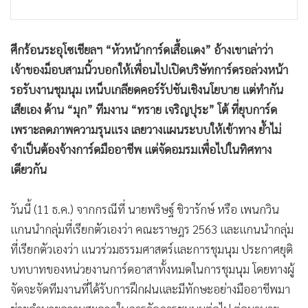
•
เกม
•
วิทยาศาสตร์
ศึกร้อนระอุโซเชียลฯ “หัวหน้าการ์ดเสื้อแดง” อ้างเขาเล่าว่า
•
SMEs
เจ้าของม็อบสามนิ้วบอกให้เพื่อนไปเปิดบริษัทการ์ดรอล่วงหน้า
•
หุ้น
รอรับงานชุมนุม เหน็บเกลียดคอร์รัปชันเชิงนโยบาย แต่ทำกัน
•
อินโดจีน
เสียเอง ด้าน “มุก” ทีมงาน “ทราย เจริญปุระ” โต้ ที่ยุบการ์ด
•
กองทุนรวม
เพราะลดภาพความรุนแรง เลยวางแผนระบบให้เข้าทาง ย้ำไม่
•
Celeb Online
จำเป็นต้องจ้างการ์ดมืออาชีพ แต่จัดอมรมเพื่อไปในทิศทาง
•
Factcheck
เดียวกัน
•
ญี่ปุ่น
•
News1
วันนี้ (11 ธ.ค.) จากกรณีที่ นายพริษฐ์ ชิวารักษ์ หรือ เพนกวิน
•
Gotomanager
แกนนำกลุ่มที่เรียกตัวเองว่า คณะราษฎร 2563 และแกนนำกลุ่ม
ที่เรียกตัวเองว่า แนวร่วมธรรมศาสตร์และการชุมนุม ประกาศยุติ
บทบาทของหน่วยงานการ์ดอาสาทั้งหมดในการชุมนุม โดยทางผู้
จัดจะจัดทีมงานที่ได้รับการฝึกฝนและมีทักษะอย่างมืออาชีพมา