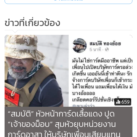
ไปเป็นเหมือนตอนแรกเริ่มที่มีมวลชนอาสามาดูแลกันและกันใน
ม็อบ นั่นมันคือมิตรภาพ และตอนนี้น้องๆ ก็ยังไม่จัดม็อบ เลยจะ
ข่าวที่เกี่ยวข้อง
ใช้ช่วงนี้เพื่อวางแผนระบบต่างๆ ให้มันเข้ารูปเข้าที่เข้าทาง จะได้
ไม่เกิดปัญหาแบบที่เป็นมา และเราไม่มีความจำเป็นต้องจ้าง
การ์ดมืออาชีพ ม็อบไม่ได้น่ากลัวขนาดนั้น ย้ำนะคะ แค่เป็นการ
จัดระบบใหม่ค่ะ คนปล่อยข่าวก็ยุยงดีจังเลยนะคะ ชอบเห็นคน
ทะเลาะกันเหรอคะ
และม็อบไม่มีใครเป็นเจ้าของค่ะ อันนี้ขอให้เปลี่ยนความคิดสักที
แล้วที่บอกว่าเขาเล่าว่านี่คือใครคะ ขอทราบชื่อ จะได้ตามไป
ชี้แจงถูก ลำพังการต่อสู้ของพวกเราก็ยากมากพออยู่แล้วนะคะ
ทำไมถึงจะต้องมาสู้ มาฟาดฟัน หรือเอาชนะกันเองด้วยละคะ
659
ประโยคที่ว่า ให้เพื่อนเปิดบริษัทไว้รอเนี่ย คนเล่าดูละครมากไปรึ
“สมบัติ” หัวหน้าการ์ดเสื้อแดง ปูด
เปล่าคะ
“เจ้าของม็อบ” สุมหัวยุบหน่วยงาน
การ์ดอาสา ให้บริษัทเพื่อนเสียบแทน
ป.ล.เมื่อวานเราก็คุยกันแล้วนะคะ เรื่องการแบ่งหน้าที่ดูแลเนอะ