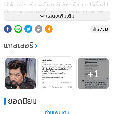
ไม่ใช่การ์ดมืออาชีพ แต่เป็นการ์ดที่เจ้าของม็อบบอกให้เพื่อนไป
เปิดบริษัทการ์ดรอล่วงหน้า เพื่อรองรับการทำงานที่จะเกิดขึ้น
แสดงเพิ่มเติม
เออ อันนี้เข้าท่าดีนะ รักเพื่อน สนับสนุนบริษัทเพื่อน เงินจ้าง
การ์ดบริษัทเพื่อนก็เข้ากระเป๋าเพื่อน ได้ใจเพื่อน แถมเพื่อนได้
27,513
เงิน มันเป็นแบบนี้นี่เอง บางอ้อ เกลียดคอร์รัปชันเชิงนโยบาย แต่
ทำกันเสียเอง #เขาเล่าว่า” ทำเอาสมาชิกการ์ดเสื้อแดงและแนว
แกลเลอรี
ร่วมไม่พอใจจำนวนมาก
+1
ต่อมา ผู้ใช้เฟซบุ๊ก Mook Minrayaporn Somnongkham หรือ
น.ส.มิณราญาพร สำนองคำ (มุก) หนึ่งในทีมงานของ น.ส.อินทิรา
เจริญปุระ หรือ ทราย ผู้สนับสนุนการชุมนุมของกลุ่มที่เรียกตัว
เองว่า ราษฎร 2563 โพสต์ข้อความระบุว่า “เดี๋ยวนะคะ ขอชี้แจง
ยอดนิยม
ในส่วนการ์ดนิดนึงค่ะ ที่น้องประกาศยุบการ์ด เพื่อที่จะต้องการ
ลดภาพความรุนแรงและความน่ากลัวของม็อบออกไป อยากกลับ
อ่านเพิ่มเติม