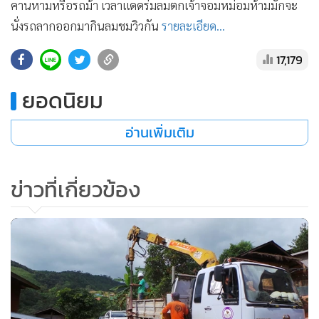
คานหามหรือรถม้า เวลาแดดร่มลมตกเจ้าจอมหม่อมห้ามมักจะ
•
เกม
นั่งรถลากออกมากินลมชมวิวกัน
รายละเอียด...
•
วิทยาศาสตร์
•
SMEs
17,179
•
หุ้น
ยอดนิยม
•
อินโดจีน
•
กองทุนรวม
อ่านเพิ่มเติม
•
Celeb Online
•
Factcheck
ข่าวที่เกี่ยวข้อง
•
ญี่ปุ่น
•
News1
•
Gotomanager