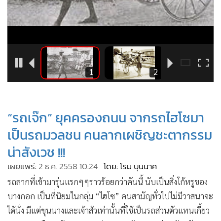
•
Good health & Well-being
•
Green Innovation & SD
•
Management & HR
•
MGR Live
•
Infographic
5
1
2
•
การเมือง
•
ท่องเที่ยว
•
กีฬา
“รถเจ๊ก” ยุคครองถนน จากรถไฮโซมา
•
ต่างประเทศ
เป็นรถมวลชน คนลากเผชิญชะตากรรม
•
Special Scoop
น่าสังเวช !!!
•
เศรษฐกิจ-ธุรกิจ
เผยแพร่:
2 ธ.ค. 2558 10:24
โดย: โรม บุนนาค
•
จีน
รถลากที่เข้ามารุ่นแรกๆๆราวร้อยกว่าคันนี้ นับเป็นสิ่งโก้หรูของ
•
ชุมชน-คุณภาพชีวิต
บางกอก เป็นที่นิยมในกลุ่ม “ไฮโซ” คนสามัญทั่วไปไม่มีวาสนาจะ
•
อาชญากรรม
ได้นั่ง มีแต่ขุนนางและเจ้าสัวเท่านั้นที่ใช้เป็นรถส่วนตัวแทนเกี้ยว
•
Motoring