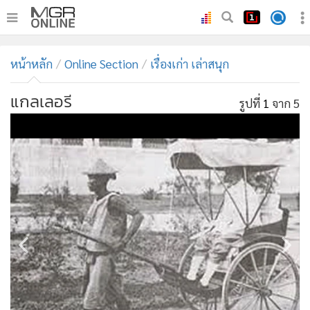
•
หน้าหลัก
หน้าหลัก
Online Section
เรื่องเก่า เล่าสนุก
•
ทันเหตุการณ์
•
ภาคใต้
แกลเลอรี
รูปที่
1
จาก 5
•
ภูมิภาค
•
Online Section
•
บันเทิง
•
ผู้จัดการรายวัน
•
คอลัมนิสต์
•
ละคร
•
CbizReview
•
Cyber BIZ
•
ผู้จัดกวน