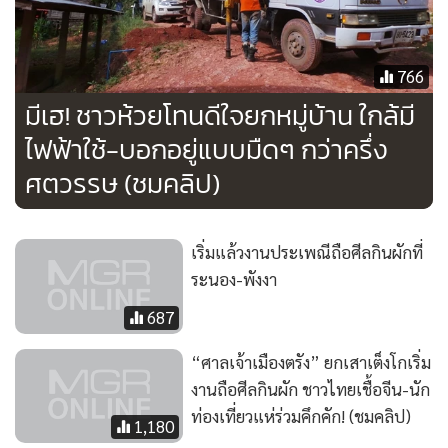
766
มีเฮ! ชาวห้วยโทนดีใจยกหมู่บ้าน ใกล้มี
ไฟฟ้าใช้-บอกอยู่แบบมืดๆ กว่าครึ่ง
ศตวรรษ (ชมคลิป)
เริ่มแล้วงานประเพณีถือศีลกินผักที่
ระนอง-พังงา
687
“ศาลเจ้าเมืองตรัง” ยกเสาเต็งโกเริ่ม
งานถือศีลกินผัก ชาวไทยเชื้อจีน-นัก
ท่องเที่ยวแห่ร่วมคึกคัก! (ชมคลิป)
1,180