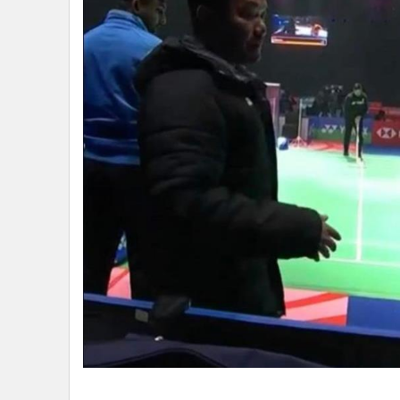
•
Management & HR
•
MGR Live
•
Infographic
•
การเมือง
•
ท่องเที่ยว
•
กีฬา
•
ต่างประเทศ
•
Special Scoop
•
เศรษฐกิจ-ธุรกิจ
•
จีน
•
ชุมชน-คุณภาพชีวิต
•
อาชญากรรม
•
Motoring
•
เกม
•
วิทยาศาสตร์
•
SMEs
กลายเป็นประเด็นร้อนหลังโลกโซเชียลแห่คอมเมนต์หุ่นของ 
•
หุ้น
ออกโรงเบรกดรามา! เผยความจริงที่คนส่วนใหญ่ไม่รู้ ยิ่งซ้อมห