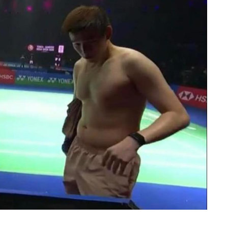
'วิว กุลวุฒิ' อดีตแชมป์โลกแบดมินตัน ล่าสุดคุณหมอผู้เชี่ยวชาญ
นัก ยิ่งเครียด ร่างกายยิ่งสั่งให้ "เก็บไขมันหน้าท้อง" ชี้ชัดความ