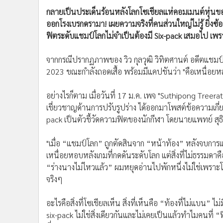
•
อินโดจีน
ฟิตระดับแชมป์โลกไม่จำเป็นต้องมี Six-pack เสมอไป เพร
•
กองทุนรวม
•
Celeb Online
จากกรณีปรากฏภาพของ วิว กุลวุฒิ วิทิตศานต์ อดีตแชม
2023 ขณะกำลังถอดเสื้อ พร้อมมีแคปชันว่า "คือเหนื่อยหล
•
Factcheck
•
ญี่ปุ่น
อย่างไรก็ตาม เมื่อวันที่ 17 ม.ค. เพจ "Suthipong Treer
•
News1
เชี่ยวชาญด้านการปรับรูปร่าง ได้ออกมาโพสต์ข้อความเกี่ยวก
•
Gotomanager
pack เป็นตัวชี้วัดความฟิตของนักกีฬา โดยนายแพทย์ สุธิ
"เมื่อ “แชมป์โลก” ถูกตัดสินจาก “หน้าท้อง” หลังจบกา
เหนื่อยหอบหลังเกมที่กดดันระดับโลก แต่สิ่งที่ไม่ธรรม
“ร่างนางไม่ไหวแล้ว” ผมหยุดอ่านไปพักหนึ่งไม่ใช่เพราะโก
จริงๆ
อะไรคือสิ่งที่โซเชียลเห็น สิ่งที่เห็นคือ “ท้องที่ไม่แบน” ไ
six-pack ไม่ใช่สิ่งเดียวกันและไม่เคยเป็นแล้วทำไมคนที่ “ฟ
ที่สุด
หลายคนเชื่อว่า cardio หนัก + คุมอาหาร = ไขมันต้องหา