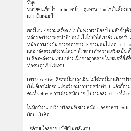
แบบนั้นเสมอไป
ฮอร์โมน / ความเครียด / ไขมันพวกเรามีฮอร์โมนสำคัญตัวหน
หลักของร่างกายหน้าที่ของมันไม่ใช่ทำให้เราอ้วนนะครับ แ
หนัก การแข่งขัน การอดอาหาร IF การนอนไม่พอ cortisol จ
และ “จัดสรรพลังงานใหม่” ทั้งระบบ ถ้าความเครียดนั้น สั้น ร
เปลืองพลังงาน เช่น กล้ามเนื้ออาจถูกสลาย ในขณะที่สิ่
ท้องจะถูกเก็บไว้แทน
เพราะ cortisol คือฮอร์โมนฉุกเฉิน ไม่ใช่ฮอร์โมนเพื่อรูปร
ยังไงก็เอาไม่ออก แม้จะวิ่ง คุมอาหาร หรือทำ IF แล้วก็ตาม
คนที่ volume การซ้อมหนักมาก (ไม่รวมกลุ่ม elite ที่มี 
ในนักกีฬาแบบวิว หรือคนที่ ซ้อมหนัก + อดอาหาร cortisol ไ
ย้อนแย้ง คือ
- กล้ามเนื้อสลายมาใช้เป็นพลังงาน
- ไขมันถูกเก็บ โดยเฉพาะบริเวณพุง
- พลังงานตก