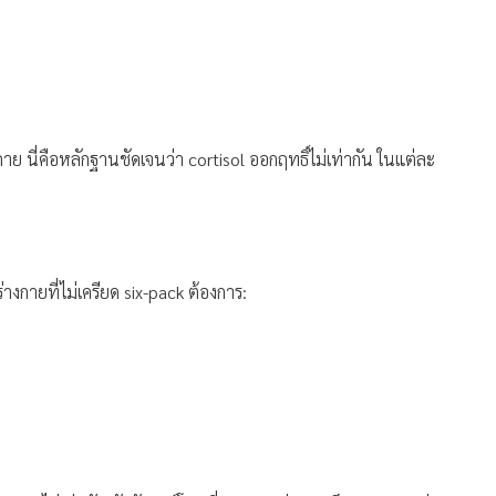
ท้องล่างและลำตัวส่วนกลางมีความไวต่อ cortisol มากกว่าไขมัน
ฉพาะที่มีมากกว่า, Rebuffé-Scrive M. et al) แถมยังมีความ
เอง พูดง่ายๆ คือท้องล่างสามารถ “ตอบสนองต่อความเครียดได้แรง
ตาม
บนี้ในคลินิก แต่ในคนที่ใช้สเตียรอยด์เรื้อรังหรือผู้ป่วย
าย นี่คือหลักฐานชัดเจนว่า cortisol ออกฤทธิ์ไม่เท่ากัน ในแต่ละ