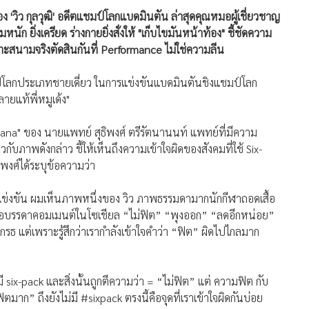
าะสนามจริงตัดสินกันที่ Performance ไม่ใช่ความลีน
ป์โลกประเภทชายเดี่ยว ในการแข่งขันแบดมินตันชิงแชมป์โลก
ายแท้พี่หมูเด้ง"
atana" ของ นายแพทย์ สุธิพงศ์ ตรีรัตนานนท์ แพทย์ที่มีความ
ับภาพดังกล่าว ชี้ให้เห็นถึงความเข้าใจผิดของสังคมที่ใช้ Six-
พงศ์ได้ระบุข้อความว่า
รแข่งขัน ผมเห็นภาพหนึ่งของ วิว ภาพธรรมดามากนักกีฬาถอดเสื้อ
ดาคือบรรดาคอมเมนต์ในโซเชียล “ไม่ฟิต” “พุงออก” “ลดอีกหน่อย”
รธ แต่เพราะรู้สึกว่าเรากำลังเข้าใจคำว่า “ฟิต” ผิดไปไกลมาก
ม่มี six-pack และสิ่งนั้นถูกตีความว่า = “ไม่ฟิต” แต่ ความฟิต กับ
ิตมาก” ถึงยังไม่มี #sixpack ตรงนี้คือจุดที่เราเข้าใจผิดกันบ่อย
ย = six-pack ต้องมา แต่ในโลกของร่างกายมนุษย์ มันไม่ได้ทำงาน