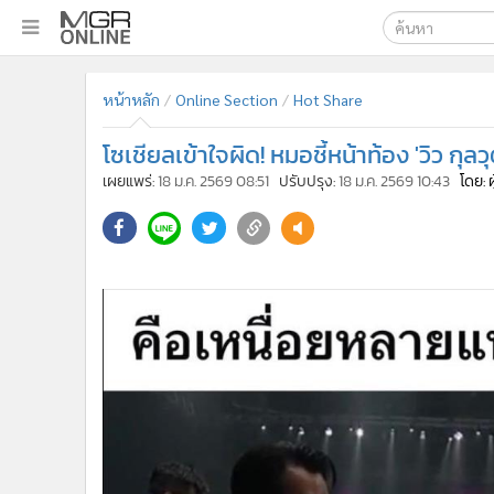
เลือกเครื่องมือท
•
หน้าหลัก
หน้าหลัก
Online Section
Hot Share
ค้นหา
•
ทันเหตุการณ์
Google
•
ภาคใต้
โซเชียลเข้าใจผิด! หมอชี้หน้าท้อง 'วิว กุล
•
ภูมิภาค
MGR Onl
เผยแพร่:
18 ม.ค. 2569 08:51
ปรับปรุง:
18 ม.ค. 2569 10:43
โดย: 
•
Online Section
ค้นหาขั
•
บันเทิง
•
ผู้จัดการรายวัน
•
คอลัมนิสต์
•
ละคร
•
CbizReview
•
Cyber BIZ
•
ผู้จัดกวน
•
Good health & Well-being
•
Green Innovation & SD