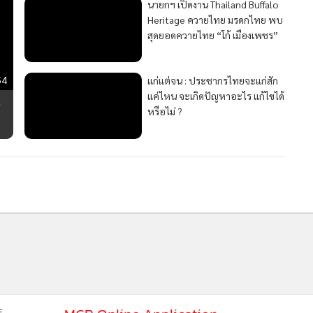
8,245
องค์กรด้านจิตเวชจับมือจัดงาน
“วันผู้สูญเสียบุคคลใกล้ชิดจากการ
ฆ่าตัวตายนานาชาติ” ครั้งที่ 6
สร้างพื้นที่ปลอดภัยให้ผู้ยังอยู่
227
นายกฯ เปิดงาน Thailand Buffalo
Heritage ควายไทย มรดกไทย พบ
สุดยอดควายไทย “โก้ เมืองเพชร”
703
54
แก่แต่จน : ประชากรไทยจะแก่สัก
แค่ไหน จะเกิดปัญหาอะไร แก้ไขได้
0
MGR Onli
หรือไม่ ?
4,186
MGR Online 
เสนอ ประสบก