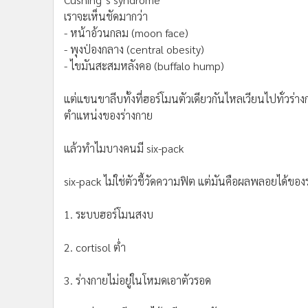
เพราะไขมันไม่ใช่อวัยวะที่เหมือนกันทั้งตัวไขมันบริเวณ
แขน-ขาถึงหลายเท่า (จากระดับตัวรับฮอร์โมนและเอนไซม์เ
สามารถในการขยายฤทธิ์ของ cortisol ในเนื้อเยื่อของตัว
กว่าส่วนอื่น” แม้ระดับ cortisol ในเลือดจะไม่ได้สูงมากก็
หลักฐานจากโรคจริง
ถ้า cortisol ออกฤทธิ์เท่ากันทั้งร่างกายเราไม่ควรเห็นภาพแบ
Cushing’s syndrome
เราจะเห็นชัดมากว่า
- หน้าอ้วนกลม (moon face)
- พุงป่องกลาง (central obesity)
- ไขมันสะสมหลังคอ (buffalo hump)
แต่แขนขาลีบทั้งที่ฮอร์โมนตัวเดียวกันไหลเวียนไปทั่วร่างก
ตำแหน่งของร่างกาย
แล้วทำไมบางคนมี six-pack