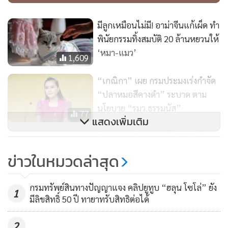
มีลูกเหมือนไม่มี! อาม่าจีนแก้เผ็ด ทำ
พินัยกรรมทิ้งสมบัติ 20 ล้านหยวนให้
‘หมา-แมว’
1,609
“เกณิกา” เผย กรมประมงเร่งกำจัด
“ปลาหมอสีคางดำ” ระบาด ตาม
นโยบาย “รมว.ธรรมนัส”
77
แสดงเพิ่มเติม
"โจวไห่เม่ย" มีมรดกถึง 1,790 ล้าน
บาท
ข่าวในหมวดล่าสุด
7,768
กรมทรัพย์สินทางปัญญาแจง คลิปยูทูบ “ฮลุน โซโล่” ยัง
1
มีลิขสิทธิ์ 50 ปี ทายาทรับสิทธิต่อได้
2