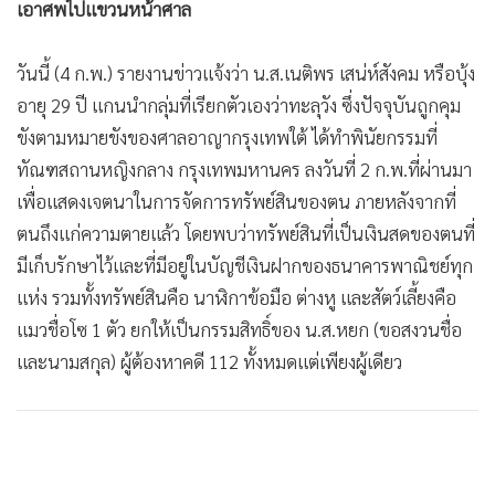
เอาศพไปแขวนหน้าศาล
วันนี้ (4 ก.พ.) รายงานข่าวแจ้งว่า น.ส.เนติพร เสน่ห์สังคม หรือบุ้ง
อายุ 29 ปี แกนนำกลุ่มที่เรียกตัวเองว่าทะลุวัง ซึ่งปัจจุบันถูกคุม
ขังตามหมายขังของศาลอาญากรุงเทพใต้ ได้ทำพินัยกรรมที่
ทัณฑสถานหญิงกลาง กรุงเทพมหานคร ลงวันที่ 2 ก.พ.ที่ผ่านมา
เพื่อแสดงเจตนาในการจัดการทรัพย์สินของตน ภายหลังจากที่
ตนถึงแก่ความตายแล้ว โดยพบว่าทรัพย์สินที่เป็นเงินสดของตนที่
มีเก็บรักษาไว้และที่มีอยู่ในบัญชีเงินฝากของธนาคารพาณิชย์ทุก
แห่ง รวมทั้งทรัพย์สินคือ นาฬิกาข้อมือ ต่างหู และสัตว์เลี้ยงคือ
แมวชื่อโซ 1 ตัว ยกให้เป็นกรรมสิทธิ์ของ น.ส.หยก (ขอสงวนชื่อ
และนามสกุล) ผู้ต้องหาคดี 112 ทั้งหมดแต่เพียงผู้เดียว