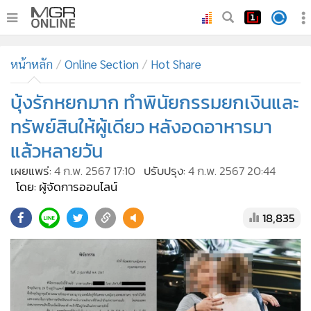
•
หน้าหลัก
หน้าหลัก
Online Section
Hot Share
•
ทันเหตุการณ์
•
บุ้งรักหยกมาก ทำพินัยกรรมยกเงินและ
ภาคใต้
•
ภูมิภาค
ทรัพย์สินให้ผู้เดียว หลังอดอาหารมา
•
Online Section
แล้วหลายวัน
•
บันเทิง
เผยแพร่:
4 ก.พ. 2567 17:10
ปรับปรุง:
4 ก.พ. 2567 20:44
•
ผู้จัดการรายวัน
โดย: ผู้จัดการออนไลน์
•
คอลัมนิสต์
18,835
•
ละคร
•
CbizReview
•
Cyber BIZ
•
ผู้จัดกวน