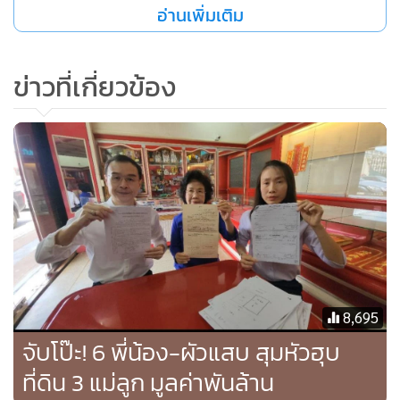
ออกจากศิลปินแห่งชาติ และปรากฏหลักฐานเป็นภาพถ่ายว่าเป็น
อ่านเพิ่มเติม
บุคคลที่ไปพ่นสีธงสัญลักษณ์เบื้องสูง แม้ว่าขณะนั้นจะใส่
หน้ากากโดยศาลเชื่อว่าเป็นบุคคลเดียวกัน นอกจากนี้ยังมีคดี
ข่าวที่เกี่ยวข้อง
ละเมิดอำนาจศาลที่มีเหตุกระทบกระทั่งกับเจ้าหน้าที่รักษาความ
ปลอดภัยภายในบริเวณศาลอาญากรุงเทพใต้ ศาลสั่งลงโทษจำคุก
1 เดือน และเมื่อ น.ส.เนติพรได้แจ้งว่าจะไม่ยื่นประกันตัวใหม่
หรือขออุทธรณ์ จึงได้นำตัวส่งไปยังทัณฑสถานหญิงกลาง
ทั้งนี้ น.ส.เนติพร หรือ บุ้ง ทะลุวัง อดอาหารและน้ำตั้งแต่วันที่ 27
ม.ค.ที่ผ่านมา พร้อมเสนอข้อเรียกร้อง 2 ข้อ คือ ปฏิรูป
กระบวนการยุติธรรม และต้องไม่มีใครติดคุกเพราะเห็นต่าง
ทางการเมืองอีก และกล่าวว่า “ถ้ากูตายขอให้เอาศพไปแขวนไว้
8,695
หน้าศาล" โดยอ้างว่าตนเป็นลูกของคนในกระบวนการยุติธรรม
จับโป๊ะ! 6 พี่น้อง-ผัวแสบ สุมหัวฮุบ
คือนายปัญจพล เสน่ห์สังคม ผู้พิพากษาศาลอุทธรณ์ประจำสำนัก
ประธานศาลฎีกา นอนเสียชีวิตอยู่หน้าศาลโดยที่กระบวนการดัง
ที่ดิน 3 แม่ลูก มูลค่าพันล้าน
กล่าวทำให้ตนเสียชีวิต