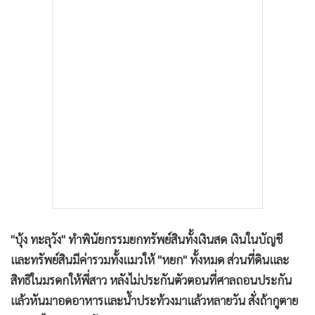
•
เกม
•
วิทยาศาสตร์
•
SMEs
•
หุ้น
•
อินโดจีน
•
กองทุนรวม
•
Celeb Online
•
Factcheck
•
ญี่ปุ่น
•
News1
•
Gotomanager
"บุ้ง ทะลุวัง" ทำพินัยกรรมยกทรัพย์สินทั้งเงินสด เงินในบัญชี
และทรัพย์สินมีค่ารวมทั้งแมวให้ "หยก" ทั้งหมด ส่วนที่ดินและ
สิทธิในมรดกให้พี่สาว หลังไม่ประกันตัวตอนที่ศาลถอนประกัน
แล้วหันมาอดอาหารและน้ำประท้วงมาแล้วหลายวัน สั่งถ้ากูตาย