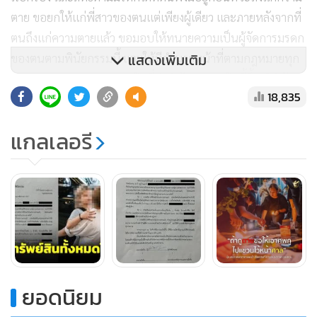
ตาย ขอยกให้แก่พี่สาวของตนแต่เพียงผู้เดียว และภายหลังจากที่
ตนถึงแก่ความตายแล้ว ขอมอบให้ทนายความเป็นผู้จัดการมรดก
แสดงเพิ่มเติม
ของตนตามพินัยกรรมนี้ และให้มีอํานาจหน้าที่ตามกฎหมายทุก
ประการ หากปรากฏว่า ณ วันที่ทําพินัยกรรมฉบับนี้ขึ้น มีพินัยกร
18,835
รมใดๆ ที่ปรากฏว่าได้ทําก่อนหน้า ให้ถือว่าพินัยกรรมที่ได้ทํา
ก่อนหน้านั้นถูกยกเลิกทุกฉบับ ยืนยันว่าข้อความตามพินัยกรรม
แกลเลอรี
ฉบับนี้เป็นไปตามเจตนาของตนทุกประการ ในขณะที่ทํา
พินัยกรรมฉบับนี้ ตนเข้าใจข้อความแห่งพินัยกรรมนี้เป็นอย่างดี
และเห็นว่าตรงตามเจตนาของตน จึงได้ลงลายมือชื่อไว้เป็นหลัก
ฐานต่อหน้าพยาน
อนึ่ง ก่อนหน้านี้ศาลอาญากรุงเทพใต้มีคำสั่งเพิกถอนการปล่อย
ชั่วคราว น.ส.เนติพร หรือบุ้ง ทะลุวัง เมื่อวันที่ 26 ม.ค. เนื่องจาก
ยอดนิยม
ไปชุมนุมเรียกร้องให้ถอดถอนนายเนาวรัตน์ พงษ์ไพบูลย์ ส.ว.