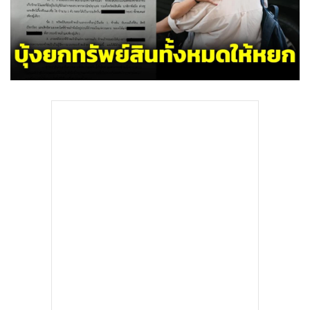
•
Good health & Well-being
•
Green Innovation & SD
•
Management & HR
•
MGR Live
•
Infographic
•
การเมือง
•
ท่องเที่ยว
•
กีฬา
•
ต่างประเทศ
•
Special Scoop
•
เศรษฐกิจ-ธุรกิจ
•
จีน
•
ชุมชน-คุณภาพชีวิต
•
อาชญากรรม
•
Motoring