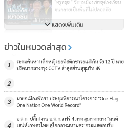
"ครูหยุย " ชี้การเมืองเข้ายุ่งโรงเรียน
พรรค แต่เป็นความผิด ส.ว. แรงกดดันก็จะไปที่ ส.ว.
จนกลายเป็นพื้นที่ไม่ปลอดภัย
1,353
รศ.พรชัยกล่าวอีกว่า เชื่อว่าทักษิณคุยกับพรรคอื่นก่อนหน้านี้
แสดงเพิ่มเติม
แล้ว รู้ว่าไปกับก้าวไกลไม่ได้ ตอนนี้รอจังหวะความกล้าเท่านั้นเอง
"วากเนอร์" ต้มตุ๋น CIA ครั้ง
ประวัติศาสตร์ เชิดเงิน $6,200 ล้าน
ข่าวในหมวดล่าสุด
8,251
ระดมค้นหา! เด็กหญิงออทิสติกชาวอเมริกัน วัย 12 ปี หาย
1
ปริศนากลางกรุง CCTV ล่าสุดย่านสุขุมวิท 49
2
นายกเมืองพัทยา ประชุมพิจารณาโครงการ "One Flag
3
One Nation One World Record"
อ.ต.ก. ปลื้ม! งาน อ.ต.ก.แฟร์ 4 ภาค @ภาคกลาง "มนต์
4
เสน่ห์เกษตรไทย สู่ใจกลางมหานคร"กระแสตอบรับ