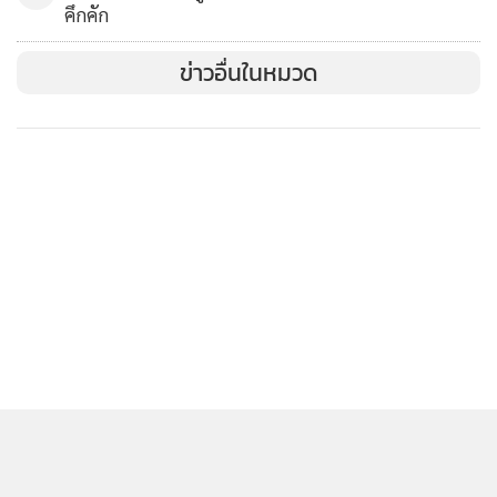
คึกคัก
MGR Online ใช้คุกกี้ (Cookies)
MGR Online ใช้คุกกี้ เพื่อจัดการข้อมูลส่วนบุคคลเพื่อนำเสนอ
ข่าวอื่นในหมวด
ประสบการณ์คอนเทนต์ที่ดีที่สุดให้กับผู้อ่านบนเว็บไซต์ และ
แอพพลิเคชั่น
เงื่อนไขการใช้งานเว็บไซต์
และ
นโยบายสิทธิ
ส่วนบุคคล
รับทราบ