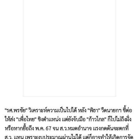
•
เกม
•
วิทยาศาสตร์
•
SMEs
•
หุ้น
•
อินโดจีน
•
กองทุนรวม
•
Celeb Online
•
Factcheck
•
ญี่ปุ่น
•
News1
•
Gotomanager
"รศ.พรชัย" วิเคราะห์ความเป็นไปได้ หลัง "พิธา" วืดนายกฯ ชี้ต่อ
ให้ส่ง "เพื่อไทย" ชิงตำแหน่ง แต่ยังจับมือ "ก้าวไกล" ก็ไปไม่ถึงฝั่ง
หรือหากยื้อถึง พ.ค. 67 จน ส.ว.หมดอำนาจ แรงกดดันจะตกที่
ส.ว. แทน เพราะงบประมาณผ่านไม่ได้ แต่ก็อาจทำให้เกิดการจัด