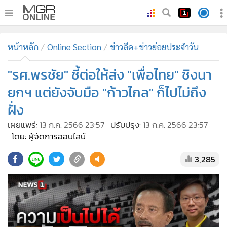
•
หน้าหลัก
หน้าหลัก
Online Section
ข่าวลีด+ข่าวย่อยประจำวัน
•
ทันเหตุการณ์
•
"รศ.พรชัย" ชี้ต่อให้ส่ง "เพื่อไทย" ชิงนา
ภาคใต้
•
ภูมิภาค
ยกฯ แต่ยังจับมือ "ก้าวไกล" ก็ไปไม่ถึง
•
Online Section
ฝั่ง
•
บันเทิง
เผยแพร่:
13 ก.ค. 2566 23:57
ปรับปรุง:
13 ก.ค. 2566 23:57
•
ผู้จัดการรายวัน
โดย: ผู้จัดการออนไลน์
•
คอลัมนิสต์
3,285
•
ละคร
•
CbizReview
•
Cyber BIZ
•
ผู้จัดกวน