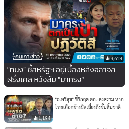
เพื่อไทยเอาตัวเองไปผูกกับก้าวไกล เป็นฉันทานุมัติที่สร้างขึ้นมา
เพราะฉะนั้นจะแกะฉันทานุมัติแล้วแยกทางกัน เพื่อไทยจะ
ลำบากมาก จะเป็นประเด็นให้ฐานเสียงที่ไม่ชอบอีกฝ่ายมี
ปฏิกิริยาหลังตั้งรัฐบาล หรือเลือกตั้งครั้งหน้า ขึ้นกับเพื่อไทยจะสู้
ถึงขนาดไหน ถ้าทักษิณอยากกลับบ้านก็ต้องรีบเปลี่ยนขั้ว
3,618
วันที่ 19 ก.ค.นี้ ก็คงให้พิธาลองอีกที ไม่ผ่านอีก ครั้งที่สามน่าจะ
"ทนง" ชี้สหรัฐฯ อยู่เบื้องหลังจลาจล
เป็นเพื่อไทย วันที่ 20 ก.ค. ส่งเศรษฐามาชิมลางดูก่อนก็ได้ ไม่ผ่าน
ฝรั่งเศส หวังล้ม "มาครง"
ก็ยังมีแคนดิเดตอีกสองคน หากเปลี่ยนเพื่อไทยเป็นนายกฯ เสียง
โหวตคงดีขึ้น แต่ถ้าประกบกับก้าวไกลอยู่ ก็อาจไปไม่ถึงฝั่ง
ยกเว้นเพื่อไทยสลับขั้ว แต่จะกล้าไหม ถ้ากล้าวันที่ 20 ก.ค. เพื่อ
"อ.ทวีสุข" ชี้วิกฤต ศก.-สงคราม หาก
ไทยได้เป็นนายกฯ เลย แต่ก็จะถูกรถทัวร์ลงหมด คงเดินถนนไม่ได้
ไทยเลือกข้างผิดเสี่ยงถึงขั้นสิ้นชาติ
1,194
หรือถ้าหากเดินเกมลากไปถึง พ.ค. ประเทศจะเป็นยังไง งบ
ประมาณจะไม่ผ่าน เศรษฐกิจจะแย่ยังไง ไม่ใช่ความผิดของสอง