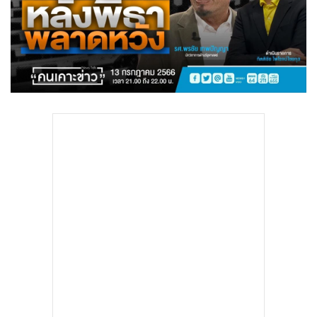
•
Good health & Well-being
•
Green Innovation & SD
•
Management & HR
•
MGR Live
•
Infographic
•
การเมือง
•
ท่องเที่ยว
•
กีฬา
•
ต่างประเทศ
•
Special Scoop
•
เศรษฐกิจ-ธุรกิจ
•
จีน
•
ชุมชน-คุณภาพชีวิต
•
อาชญากรรม
•
Motoring