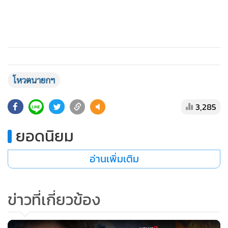
แสดงเพิ่มเติม
รศ.พรชัยกล่าวว่า การที่ก้าวไกลจะไปคุยกับ ส.ว.ใหม่เพื่อให้การ
โหวตนายกฯ
โหวตคราวหน้าได้เสียงถึง มันเป็นไปได้ยาก เพราะก็ไม่ยอมลดรา
วาศอกเรื่องแก้มาตรา 112 หรือต่อให้เปลี่ยนว่าไม่แก้แล้ว คนก็ไม่
3,285
ไว้ใจแล้ว แต่เชื่อว่าก้าวไกลไม่ถอย เขาไม่มีทางเลือกเพราะเป็น
นโยบายออกไปแล้ว หากกลับคำอนาคตก้าวไกลจบลงวันนี้เลย
ยอดนิยม
อ่านเพิ่มเติม
เมื่อถามว่าจะยื้อไปถึง พ.ค. 67 จน ส.ว. หมดอำนาจการโหวต
เลือกนายกฯ เป็นไปได้ไหม รศ.พรชัยกล่าวว่า ขึ้นอยู่กับเพื่อไทย
ข่าวที่เกี่ยวข้อง
ว่าจะปล่อยมือก้าวไกลไหม แต่ถ้าจับไปเรื่อยๆ ก็จะถึง พ.ค.
ยกเว้นอีกฝ่ายรอไม่ไหวตั้งรัฐบาลเสียงข้างน้อยขึ้นมาก็เป็นไปได้