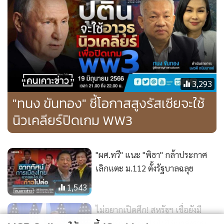
หนึ่ง ตั้งแต่ตอนที่พริโกซินแสดงความไม่พอใจเหล่าเสนาธิการ
ทหารรัสเซีย ซีไอเอรู้ล่วงหน้ามาสักพักแล้วน่าจะเป็นเดือน ถือว่า
พริโกซินเป็นนักแสดงระดับเทพ เป็นการต้มตุ๋นครั้งใหญ่สุดใน
ประวัติศาสตร์ เชิดเงินไปถึง 2 แสนกว่าล้านบาท
3,293
"ทนง ขันทอง" ชี้โอกาสสูงรัสเซียจะใช้
นิวเคลียร์ปิดเกม WW3
"ผศ.ทวี" แนะ "พิธา" กล้าประกาศ
เลิกแตะ ม.112 ตั้งรัฐบาลฉลุย
1,543
ไม่อยากเปิดศึก! สหรัฐฯ เชื่อยังมี
เวลาโน้มน้าวจีนไม่ให้ใช้กำลังรวม