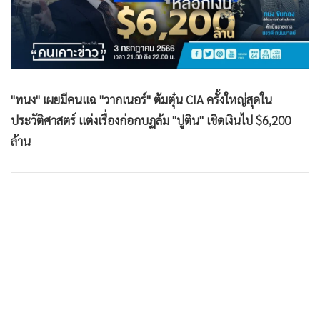
•
Good health & Well-being
•
Green Innovation & SD
•
Management & HR
•
MGR Live
•
Infographic
"ทนง" เผยมีคนแฉ "วากเนอร์" ต้มตุ๋น CIA ครั้งใหญ่สุดใน
•
การเมือง
ประวัติศาสตร์ แต่งเรื่องก่อกบฏล้ม "ปูติน" เชิดเงินไป $6,200
•
ท่องเที่ยว
ล้าน
•
กีฬา
•
ต่างประเทศ
•
Special Scoop
•
เศรษฐกิจ-ธุรกิจ
•
จีน
•
ชุมชน-คุณภาพชีวิต
•
อาชญากรรม
•
Motoring