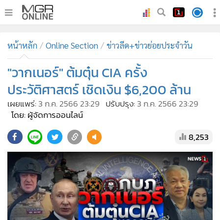
•
หน้าหลัก
หน้าหลัก
Online Section
ข่าวลีด+ข่าวย่อยประจำวัน
•
ทันเหตุการณ์
•
"วากเนอร์" ต้มตุ๋น CIA ครั้ง
ภาคใต้
•
ภูมิภาค
ประวัติศาสตร์ เชิดเงิน $6,200 ล้าน
•
Online Section
เผยแพร่:
3 ก.ค. 2566 23:29
ปรับปรุง:
3 ก.ค. 2566 23:29
•
บันเทิง
โดย: ผู้จัดการออนไลน์
•
ผู้จัดการรายวัน
8,253
•
คอลัมนิสต์
•
ละคร
•
CbizReview
•
Cyber BIZ
•
ผู้จัดกวน