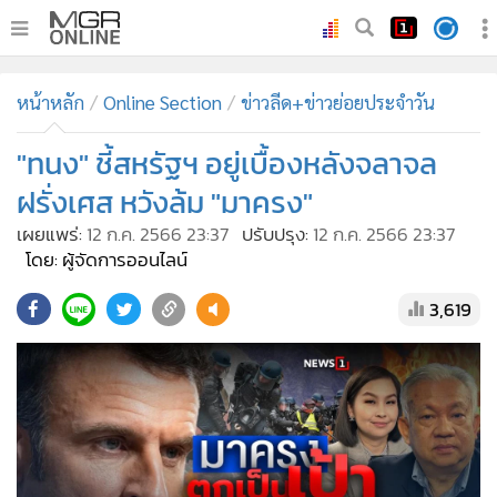
•
หน้าหลัก
หน้าหลัก
Online Section
ข่าวลีด+ข่าวย่อยประจำวัน
•
ทันเหตุการณ์
•
"ทนง" ชี้สหรัฐฯ อยู่เบื้องหลังจลาจล
ภาคใต้
•
ภูมิภาค
ฝรั่งเศส หวังล้ม "มาครง"
•
Online Section
เผยแพร่:
12 ก.ค. 2566 23:37
ปรับปรุง:
12 ก.ค. 2566 23:37
•
บันเทิง
โดย: ผู้จัดการออนไลน์
•
ผู้จัดการรายวัน
3,619
•
คอลัมนิสต์
•
ละคร
•
CbizReview
•
Cyber BIZ
•
ผู้จัดกวน