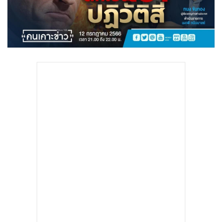
•
Good health & Well-being
•
Green Innovation & SD
•
Management & HR
•
MGR Live
•
Infographic
•
การเมือง
•
ท่องเที่ยว
•
กีฬา
•
ต่างประเทศ
•
Special Scoop
•
เศรษฐกิจ-ธุรกิจ
•
จีน
•
ชุมชน-คุณภาพชีวิต
•
อาชญากรรม
•
Motoring