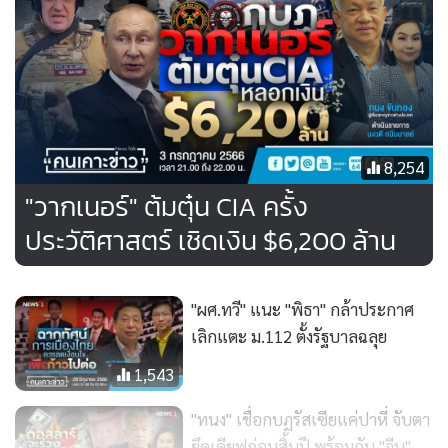
ตอนนี้ข่าวสารทางอินเทอร์เน็ตโลก อังกฤษร่วมมือกับอเมริกา
ควบคุมด้านข่าวสาร กรณีนี้จึงใช้สื่อโซเชียลฯ ได้มีประสิทธิภาพ
มาก ประสบความสำเร็จในการสร้างความแตกแยก
นายทนงกล่าวอีกว่า มาครงเพิ่งได้รับการเลือกตั้งมาสมัยที่สอง
8,254
มองเห็นหายนะของฝรั่งเศสและยุโรป ว่าถ้าไม่เปลี่ยนแปลง
"วากเนอร์" ต้มตุ๋น CIA ครั้ง
นโยบายด้านความมั่นคง การทหาร การเงิน และเศรษฐกิจ โดย
ประวัติศาสตร์ เชิดเงิน $6,200 ล้าน
เฉพาะอย่างยิ่งการอยู่ร่วมกับรัสเซีย ซึ่งตอนนี้ยุโรปกำลังเผชิญภัย
กับสงครามยูเครน ซึ่งเป็นสงครามที่มีความรุนแรงมากที่สุดตั้งแต่
สงครามโลกครั้งที่สอง ซึ่งมาครงเข้าใจดีว่ายูเครนไม่มีทางชนะ
"ผศ.ทวี" แนะ "พิธา" กล้าประกาศ
เลิกแตะ ม.112 ตั้งรัฐบาลฉลุย
รัสเซียได้
1,543
"ทนง" เชื่อกบฏรัสเซียแค่ปาหี่ จับตา
ยึดเคียฟก่อนสิ้นปี พร้อมกับ "จีน"