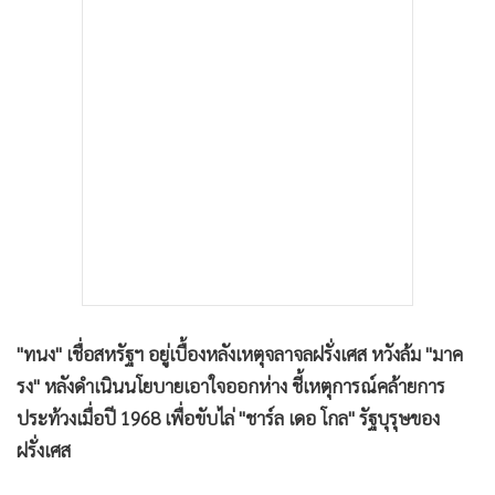
•
เกม
•
วิทยาศาสตร์
•
SMEs
•
หุ้น
•
อินโดจีน
•
กองทุนรวม
•
Celeb Online
•
Factcheck
•
ญี่ปุ่น
•
News1
"ทนง" เชื่อสหรัฐฯ อยู่เบื้องหลังเหตุจลาจลฝรั่งเศส หวังล้ม "มาค
•
Gotomanager
รง" หลังดำเนินนโยบายเอาใจออกห่าง ชี้เหตุการณ์คล้ายการ
ประท้วงเมื่อปี 1968 เพื่อขับไล่ "ชาร์ล เดอ โกล" รัฐบุรุษของ
ฝรั่งเศส