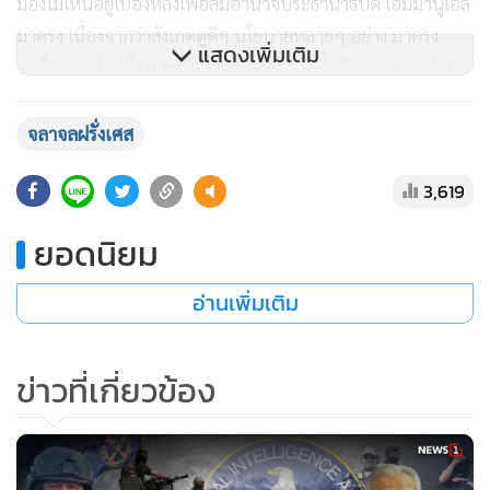
มองไม่เห็นอยู่เบื้องหลังเพื่อล้มอำนาจประธานาธิบดี เอมมานูเอล
มาครง เนื่องจากว่าสังเกตดูดีๆ นโยบายหลายๆ อย่าง มาครง
แสดงเพิ่มเติม
เอาใจออกห่างยุโรป สหรัฐฯ และนาโต้ ครั้งนี้คล้ายการประท้วง
เมื่อปี 1968 เพื่อขับไล่ชาร์ล เดอ โกล รัฐบุรุษของฝรั่งเศส ให้ออก
จากตำแหน่ง มีมือที่สามในการทำให้จลาจลรุนแรงทั่วฝรั่งเศส
จลาจลฝรั่งเศส
โดยมีบทความฟันธงเลยว่าสหรัฐฯ อยู่เบื้องหลัง
3,619
ตอนแรกสื่อฝรั่งเศสเข้าข้างตำรวจ เนื่องจากเยาวชนผิวสีอายุไม่
ยอดนิยม
ถึงเกณฑ์ขับรถได้ และพยายามหลบหนีเจ้าหน้าที่ ซึ่งกฎหมาย
สามารถให้ยิงได้ แต่จู่ๆ ก็มีคลิปตัวหนึ่งนำออกมาเผยแพร่โดย
อ่านเพิ่มเติม
Rokhaya Diallo นักข่าวผิวดำชาวฝรั่งเศสที่ได้รับการฝึกอบรม
จากกระทรวงการต่างประเทศของสหรัฐฯ ตำรวจกลายเป็นผู้ร้าย
ข่าวที่เกี่ยวข้อง
Rokhaya Diallo ต่อต้านการเหยียดสีผิว มีอิทธิพลมากที่สุดใน
สังคมฝรั่งเศสในด้านการรณรงค์เพื่อสิทธิคนกลุ่มน้อย จากนั้นสื่อ
ฝรั่งเศสก็ตามที่ Rokhaya Diallo เขียนนำ แล้วสื่อสหรัฐฯ อังกฤษ
ก็ตามงับ