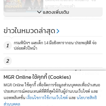
ผูกหยวนกับทองคำ
3,414
แสดงเพิ่มเติม
"ทนง ขันทอง" ชี้โอกาสสูงรัสเซียจะ
ใช้นิวเคลียร์ปิดเกม WW3
ข่าวในหมวดล่าสุด
3,293
กรมพินิจฯ เผยเด็ก 14 มือยิงพารากอน ประพฤติดี จ่อ
1
ปล่อยตัวปีหน้า
2
อีซี่มันนี่ เดินหน้าโครงการ "แว่นบุญ" ครั้งที่ 2 มอบแว่น
3
MGR Online ใช้คุกกี้ (Cookies)
สายตาแก่ประชาชน 600 คน
MGR Online ใช้คุกกี้ เพื่อจัดการข้อมูลส่วนบุคคลเพื่อนำเสนอ
‘FutureBuild Asia 2026’ รวมขุนพลคนก่อสร้าง ขนคอน
ประสบการณ์คอนเทนต์ที่ดีที่สุดให้กับผู้อ่านบนเว็บไซต์ และ
4
เทนต์-นิทรรศการเชื่อมระบบนิเวศอุตสาหกรรมก่อสร้าง
แอพพลิเคชั่น
เงื่อนไขการใช้งานเว็บไซต์
และ
นโยบายสิทธิ
ส่วนบุคคล