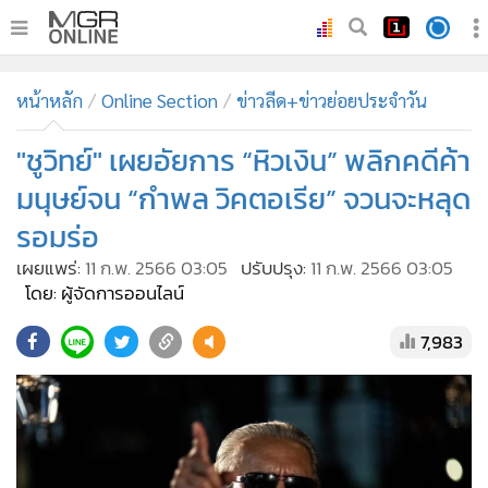
•
หน้าหลัก
หน้าหลัก
Online Section
ข่าวลีด+ข่าวย่อยประจำวัน
•
ทันเหตุการณ์
•
"ชูวิทย์" เผยอัยการ “หิวเงิน” พลิกคดีค้า
ภาคใต้
•
ภูมิภาค
มนุษย์จน “กำพล วิคตอเรีย” จวนจะหลุด
•
Online Section
รอมร่อ
•
บันเทิง
เผยแพร่:
11 ก.พ. 2566 03:05
ปรับปรุง:
11 ก.พ. 2566 03:05
•
ผู้จัดการรายวัน
โดย: ผู้จัดการออนไลน์
•
คอลัมนิสต์
7,983
•
ละคร
•
CbizReview
•
Cyber BIZ
•
ผู้จัดกวน