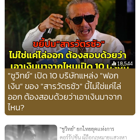
ลองเปรียบเทียบกับตำรวจอาชีพจริงๆ เป็นตำรวจสุจริต กินเงิน
18,544
เดือนพันตำรวจโทอย่างเก่งก็ 30,000 กว่าบาท
"ชูวิทย์" เปิด 10 บริษัทแหล่ง "ฟอก
เงิน" ของ "สารวัตรซัว" บี้ไม่ใช่แค่ไล่
ไหนจะผ่อนรถ ผ่อนบ้าน ลูกเมีย ถึงได้เป็นหนี้สหกรณ์ตำรวจกัน
ออก ต้องสอบด้วยว่าเอาเงินมาจาก
ทุกนาย ผ่อนกันยันตาย
ไหน?
หากวันไหนใจไม่แข็งพอ อุดมการณ์หมด อุดมเงินมาแทนทันที
"ชูวิทย์" ยกไทยยุคแห่งการ
คอร์รัปชัน ผู้ถือกฎหมายแสวงหา