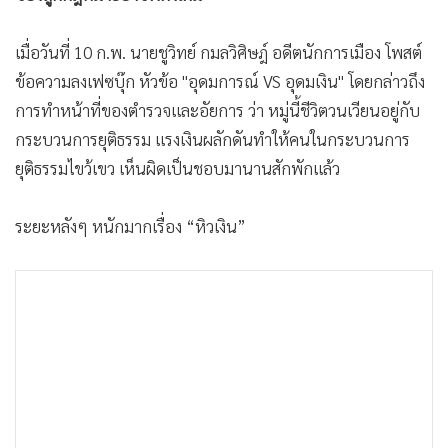
•
เกม
•
วิทยาศาสตร์
เมื่อวันที่ 10 ก.พ. นายชูวิทย์ กมลวิศิษฎ์ อดีตนักการเมือง โพสต์
•
SMEs
ข้อความลงเฟซบุ๊ก หัวข้อ "อุดมการณ์ VS อุดมเงิน" โดยกล่าวถึง
การทำหน้าที่ของตำรวจและอัยการ ว่า หมู่นี้ชีวิตวนเวียนอยู่กับ
•
หุ้น
กระบวนการยุติธรรม แรงเงินผลักดันทำให้คนในกระบวนการ
•
อินโดจีน
ยุติธรรมไขว้เขว เห็นผิดเป็นชอบมานานสักพักแล้ว
•
กองทุนรวม
•
Celeb Online
ระยะหลังๆ หนักมากเรื่อง “หิวเงิน”
•
Factcheck
•
ญี่ปุ่น
•
News1
•
Gotomanager