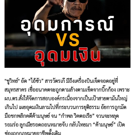
•
Good health & Well-being
•
Green Innovation & SD
•
Management & HR
•
MGR Live
•
Infographic
•
การเมือง
•
ท่องเที่ยว
•
กีฬา
•
ต่างประเทศ
"ชูวิทย์" อัด “ไอ้ซัว” สารวัตรเก๊ มีถึงเครื่องบินเจ็ตจอดอยู่ที่
•
Special Scoop
สมุทรสาคร เชื่ออนาคตจะถูกตามล้างตามเช็ดจากบิ๊กก้อง เพราะ
•
เศรษฐกิจ-ธุรกิจ
ผบ.ตร.สั่งให้จัดการสอบองค์กรเนื่องจากเป็นเป้าสายตามันใหญ่
•
จีน
เกินไป เผยอุดมเงินลามไปที่กระบวนการยุติธรรม อัยการถูกมัด
•
ชุมชน-คุณภาพชีวิต
มือชกพลิกคดีค้ามนุษย์ จน “กำพล วิคตอเรีย” จวนจะหลุด
•
อาชญากรรม
รอมร่อ ลูกเมียรอดถอนหมายจับ กลับไทยมา “ค้ามนุษย์” เปิด
•
Motoring
ซ่องถูกกฎหมายอาชีพดั้งเดิม