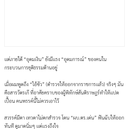
แต่ภายใต้ “อุดมเงิน” ยังมีแรง “อุดมการณ์” ของคนใน
กระบวนการยุติธรรมต้านอยู่
เมื่อผมพูดถึง “ไอ้ซัว” (ตำรวจให้ออกจากราชการแล้ว) จริงๆ มัน
คือสารวัตรเก๊ ที่อาศัยคราบของผู้พิทักษ์สันติราษฎร์ทำให้แปด
เปื้อน คนพรรค์นี้ไม่ควรเอาไว้
สวรรค์มีตา เทวดาไม่ตกสำรวจ โดน “ผบ.ตร.เด่น” ฟันฉับให้ออก
ทันที ดูมาดนิ่มๆ แต่แรงถึงใจ