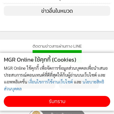
ข่าวอื่นในหมวด
คนที่เป็นโจรนั้น ถ้ามันเป็นโจรกระจอกก็ไม่มีใครสนใจมันเท่าไหร่
แต่วันใดวันหนึ่งที่มันขึ้นเป็น “มหาโจร” ทุกกระบวนการยุติธรรม
ก็ต้องรุมจ้อง ปล่อยเอาไว้ไม่ได้
สังคมจะวิบัติ หากตำรวจเป็นโจรเสียเอง
ติดตามข่าวสารผ่านทาง LINE
ถึงขนาดอาศัยเครื่องแบบหากิน แล้วเป็นนายบ่อนด้วย จัดตั้ง
MGR Online ใช้คุกกี้ (Cookies)
องค์กรที่มีระบบทันสมัย ถือเป็นอันตรายอย่างยิ่งต่อสังคม
MGR Online ใช้คุกกี้ เพื่อจัดการข้อมูลส่วนบุคคลเพื่อนำเสนอ
MGR Online Application
ประสบการณ์คอนเทนต์ที่ดีที่สุดให้กับผู้อ่านบนเว็บไซต์ และ
วันนี้ผมยังได้มีโอกาสพบกับอัยการสุภาพสตรีท่านหนึ่ง ขอไม่เอ่ย
แอพพลิเคชั่น
เงื่อนไขการใช้งานเว็บไซต์
และ
นโยบายสิทธิ
นาม แต่มีความเจ็บช้ำน้ำใจที่ถูกอัยการด้วยกันเล่นตลก
ส่วนบุคคล
ติดตาม MGR Online
รับทราบ
ทำคดีค้ามนุษย์สั่งฟ้อง แต่ถูกมัดมือชกพลิกคำสั่งคดีจน “กำพล
วิคตอเรีย” จวนจะหลุดรอมร่อ