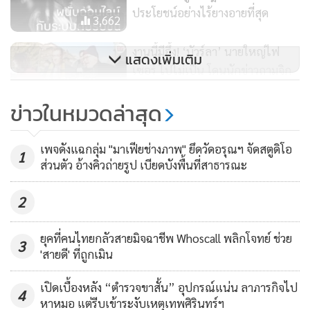
ไอ้ซัวเป็นใครมาจากไหน สอบเส้นทางการเงินได้ว่าทำมาหากิน
ประโยชน์อย่างไร้ยางอายที่สุด
3,662
อะไร ตระกูลบ้านทำธุรกิจใหญ่โตแค่ไหนถึงมีเงินได้ขนาดนี้
งานนี้มีอึ้ง! ‘บัวร์ลา’ นายใหญ่ไฟ
แสดงเพิ่มเติม
ของอย่างนี้มันโกหกกันไม่ได้ ไม่ว่าจะฟอกมาเก่งขนาดไหน แต่
เซอร์ ไปไม่เป็น โดนนักข่าวถามจิก
ทุกอาชญากรรมย่อมทิ้งร่องรอยไว้เสมอ
เรื่องหากินกับวัคซีน
1,193
ข่าวในหมวดล่าสุด
เชื่อผมเถอะ ว่ายังไงก็เจอ
“สันธนะ” หอบหลักฐานเครือข่าย
“เอ็ดดี้” เอี่ยวยาเสพติด-เว็บพนัน
เพจดังแฉกลุ่ม "มาเฟียช่างภาพ" ยึดวัดอรุณฯ จัดสตูดิโอ
1
ออนไลน์ มอบ “ดีเอสไอ” เช็กบิล
ส่วนตัว อ้างคิวถ่ายรูป เบียดบังพื้นที่สาธารณะ
สูงสุดจะกลับสู่สามัญ ไม่ว่า ไอ้โป้ นอท ซัว เมื่อเป็นทองเก๊ก็ต้องเก๊
4,078
วันยันค่ำ
2
ต้องยอมรับความจริงว่า ความซวยได้มาเยือนอย่างหลีกเลี่ยงไม่ได้
ยุคที่คนไทยกลัวสายมิจฉาชีพ Whoscall พลิกโจทย์ ช่วย
3
'สายดี' ที่ถูกเมิน
นอกจากไอ้ซัวจะโดนไล่ออก ลำดับถัดไปจะเป็นรายการตามล้าง
ตามเช็ดจากบิ๊กก้อง เพราะ ผบ.ตร.สั่งให้จัดการสอบองค์กรของ
เปิดเบื้องหลัง “ตำรวจขาสั้น” อุปกรณ์แน่น ลาภารกิจไป
4
หาหมอ แต่รีบเข้าระงับเหตุเทพศิรินทร์ฯ
ไอ้ซัวเพราะมันใหญ่เกินไป