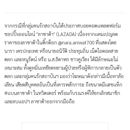
จากกรณีที่กลุ่มคนรักสถาบันได้ประกาศบอยคอตแพลตฟอร์ม
ชอปปิ้งออนไลน์ "ลาซาด้า" (LAZADA) เนื่องจากแคมเปญลด
ราคาของลาซาด้าในติ๊กต็อก @nara.aniwat700 ที่แสดงโดย
นารา เครปกะเทย หรือนายอนิวัติ ประทุมถิ่น เน็ตไอดอลสาย
ตลก และหนูรัตน์ หรือ น.ส.ธิดาพร ชาวคูเวียง ได้มีลักษณะไม่
เหมาะสม ทั้งดูหมิ่นเหยียดหยามผู้ป่วยหรือผู้พิการกลายเป็นตัว
ตลก และกลุ่มคนรักสถาบันฯ มองว่าโฆษณาดังกล่าวมีเนื้อหาล้อ
เลียน เสียดสีบุคคลอันเป็นที่เคารพสักการะ ถึงขนาดมีแฮชแท็ก
#แบนลาซาด้า ในทวิตเตอร์ พร้อมกับรณรงค์ให้ยกเลิกสมาชิก
และลบแอปฯ ลาซาด้าออกจากมือถือ