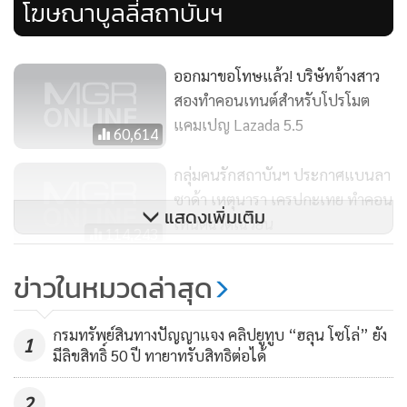
โฆษณาบูลลี่สถาบันฯ
ออกมาขอโทษแล้ว! บริษัทจ้างสาว
สองทำคอนเทนต์สำหรับโปรโมต
แคมเปญ Lazada 5.5
60,614
กลุ่มคนรักสถาบันฯ ประกาศแบนลา
ซาด้า เหตุนารา เครปกะเทย ทำคอน
แสดงเพิ่มเติม
เทนต์ฉวัดเฉวียน
114,243
เบื้องลึกเอเยนซีรับงานลาซาด้า
ข่าวในหมวดล่าสุด
โฆษณาล้อเลียนฉวัดเฉวียน กลุ่มคน
รักสถาบันเตรียมบุกเอ็มควอเทียร์
62,410
กรมทรัพย์สินทางปัญญาแจง คลิปยูทูบ “ฮลุน โซโล่” ยัง
1
มีลิขสิทธิ์ 50 ปี ทายาทรับสิทธิต่อได้
2