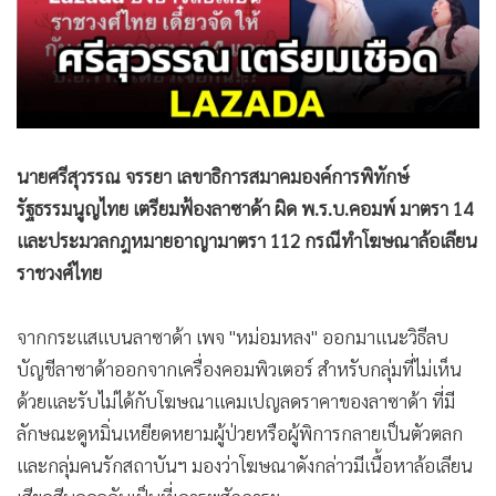
•
Good health & Well-being
•
Green Innovation & SD
•
Management & HR
•
MGR Live
•
Infographic
•
การเมือง
นายศรีสุวรรณ จรรยา เลขาธิการสมาคมองค์การพิทักษ์
•
ท่องเที่ยว
รัฐธรรมนูญไทย เตรียมฟ้องลาซาด้า ผิด พ.ร.บ.คอมพ์ มาตรา 14
และประมวลกฎหมายอาญามาตรา 112 กรณีทำโฆษณาล้อเลียน
•
กีฬา
ราชวงศ์ไทย
•
ต่างประเทศ
•
Special Scoop
จากกระแสแบนลาซาด้า เพจ "หม่อมหลง" ออกมาแนะวิธีลบ
•
เศรษฐกิจ-ธุรกิจ
บัญชีลาซาด้าออกจากเครื่องคอมพิวเตอร์ สำหรับกลุ่มที่ไม่เห็น
•
จีน
ด้วยและรับไม่ได้กับโฆษณาแคมเปญลดราคาของลาซาด้า ที่มี
•
ชุมชน-คุณภาพชีวิต
ลักษณะดูหมิ่นเหยียดหยามผู้ป่วยหรือผู้พิการกลายเป็นตัวตลก
•
อาชญากรรม
และกลุ่มคนรักสถาบันฯ มองว่าโฆษณาดังกล่าวมีเนื้อหาล้อเลียน
•
Motoring