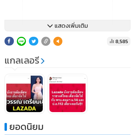
แสดงเพิ่มเติม
8,585
ภายหลังเพจ "Intersect Design Factory" ของ บริษัท อินเตอร์
แกลเลอรี
เซคท์ ดีไซน์ แฟคทอรี่ จำกัด ได้โพสต์ข้อความ ระบุว่า ได้รับมอบ
หมายจากลาซาด้าให้เป็นผู้ประสานงานและติดต่อจัดทำคลิป
โปรโมตแคมเปญ หนึ่งในนั้นคือนารา เครปกะเทย ได้นำเสนอ
ภาพที่ไม่เหมาะสมและกระทบต่อความรู้สึกของผู้ที่ได้รับชมคลิป
ดังกล่าว บริษัทฯ ในฐานะเป็นผู้รับผิดชอบในการติดต่อและ
ประสานงานแต่เพียงผู้เดียว มีความเสียใจเป็นอย่างมากต่อ
เหตุการณ์ที่เกิดขึ้น และขออภัยต่อความรู้สึกของคนในสังคม
และลาซาด้า โดยได้เร่งดำเนินการระงับการเผยแพร่คลิปดังกล่าว
ยอดนิยม
ทันที และยืนยันว่าไม่ได้มีความตั้งใจหรือเจตนาอื่นใดในการล้อ