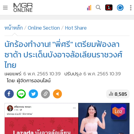
•
หน้าหลัก
หน้าหลัก
Online Section
Hot Share
•
ทันเหตุการณ์
•
นักร้องทำงาน! "พี่ศรี" เตรียมฟ้องลา
ภาคใต้
•
ภูมิภาค
ซาด้า ประเด็นบังอาจล้อเลียนราชวงศ์
•
Online Section
ไทย
•
บันเทิง
เผยแพร่:
6 พ.ค. 2565 10:39
ปรับปรุง:
6 พ.ค. 2565 10:39
•
ผู้จัดการรายวัน
โดย: ผู้จัดการออนไลน์
•
คอลัมนิสต์
8,585
•
ละคร
•
CbizReview
•
Cyber BIZ
•
ผู้จัดกวน