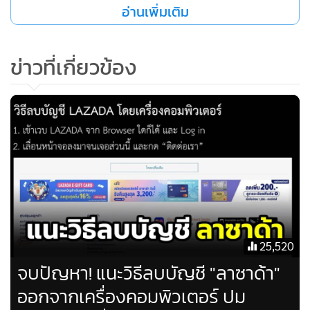
เลียนพฤติกรรมหรือสภาพร่างกาย หรือเชื่อมโยงพาดพิงถึงบุคคล
อ่านเพิ่มเติม
และสถานการณ์ต่างๆ
ข่าวที่เกี่ยวข้อง
ล่าสุดวันนี้ (6 พ.ค.) นายศรีสุวรรณ จรรยา เลขาธิการสมาคม
องค์การพิทักษ์รัฐธรรมนูญไทย โพสต์ข้อความในเฟซบุ๊ก "ศรี
สุวรรณ จรรยา" ระบุข้อความว่า
"Lazada บังอาจล้อเลียนราชวงศ์ไทย เดี๋ยวจัดให้ กับ พ.ร.บ.คอม
พ์ มาตรา 14 และประมวลกฎหมายอาญามาตรา 112 เดี๋ยวเจอ
กัน!!!"
25,520
จบปัญหา! แนะวิธีลบบัญชี "ลาซาด้า"
ออกจากเครื่องคอมพิวเตอร์ ปม