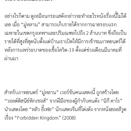
•
เกม
•
วิทยาศาสตร์
อย่างไรก็ตาม ดูเหมือนกระแสดังกล่าวจะทำอะไรหนังเรื่องนี้ไม่ได้
•
SMEs
เลย เมื่อ “มู่หลาน” สามารถเก็บรายได้จากการฉายรอบแรก
•
หุ้น
เฉพาะในเขตกรุงเทพฯและปริมณฑลไปถึง 2 ล้านบาท ซึ่งถือเป็น
•
รายได้ที่สูงที่สุดนับตั้งแต่บ้านเราเปิดให้มีการเข้าชมภาพยนตร์ได้
อินโดจีน
หลังการแพร่ระบาดของเชื้อโควิด-19 ตั้งแต่ช่วงเดือนมีนาคมที่
•
กองทุนรวม
ผ่านมา
•
Celeb Online
•
Factcheck
•
ญี่ปุ่น
•
News1
สำหรับภาพยนตร์ “มู่หลาน” เวอร์ชันคนแสดงนี้ ถูกสร้างโดย
•
Gotomanager
“วอลต์ดิสนีย์พิกเชอส์” จากฝีมือของผู้กำกับคนดัง “นิกี คาโร”
นำแสดงโดย “หลิว อี้เฟย” นักแสดงจีนที่โด่งดัง จากหนังฮอลลีวูด
เรื่อง “Forbidden Kingdom” (2008)