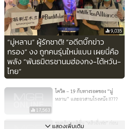
9,035
“มู่หลาน” ผู้รักชาติ! “อดีตบิ๊กข่าว
กรอง” งง ถูกคนรุ่นใหม่แบน เผยนี่คือ
พลัง “พันธมิตรชานมฮ่องกง-ไต้หวัน-
ไทย”
โควิด – 19 กับทางรอดของ “มู่
หลาน” และอวสานโรงหนัง !!???
17,563
ชมคลิปออดิชั่น "หลิวอี้เฟย" ก่อน
แสดงเพิ่มเติม