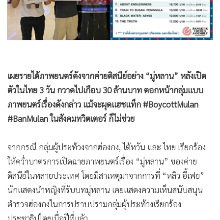
•
Good health & Well-being
•
Green Innovation & SD
•
Management & HR
•
MGR Live
•
Infographic
เผยรายได้ภาพยนตร์ดังจากค่ายดิสนีย์อย่าง “มู่หลาน” หลังเปิด
•
การเมือง
ตัวในไทย 3 วัน กวาดไปเกือบ 30 ล้านบาท ตอกหน้ากลุ่มแบบ
•
ท่องเที่ยว
ภาพยนตร์เรื่องดังกล่าว แม้จะผุดแฮชแท็ก #BoycottMulan
•
กีฬา
#BanMulan ในสังคมทวิตเตอร์ ก็ไม่ช่วย
•
ต่างประเทศ
•
Special Scoop
จากกรณี กลุ่มผู้ประท้วงจากฮ่องกง, ไต้หวัน และ ไทย เรียกร้อง
•
เศรษฐกิจ-ธุรกิจ
ให้คว่ำบาตรการเปิดฉายภาพยนตร์เรื่อง “มู่หลาน” ของค่าย
•
จีน
ดิสนีย์ในหลายประเทศ โดยมีสาเหตุมาจากการที่ “หลิว อี้เฟย”
•
ชุมชน-คุณภาพชีวิต
นักแสดงนำหญิงที่รับบทมู่หลาน เคยแสดงความเห็นสนับสนุน
•
อาชญากรรม
ตำรวจฮ่องกงในการปราบปรามกลุ่มผู้ประท้วงเรียกร้อง
•
Motoring
ประชาธิปไตยเมื่อปีที่แล้ว