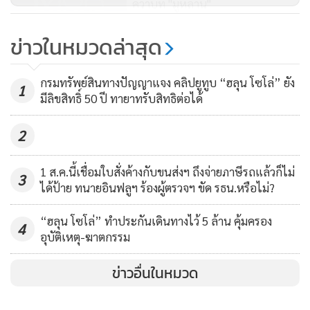
คว้าบท "มู่หลาน"
12,999
ข่าวในหมวดล่าสุด
“คริสตินา อากีเลร่า” คัมแบ็คร้อง
“Reflection” ในรอบ 22 ปี นำทัพ
กรมทรัพย์สินทางปัญญาแจง คลิปยูทูบ “ฮลุน โซโล่” ยัง
1
ซาวนด์แทร็ก “มู่หลาน”
มีลิขสิทธิ์ 50 ปี ทายาทรับสิทธิต่อได้
4,349
2
1 ส.ค.นี้เชื่อมใบสั่งค้างกับขนส่งฯ ถึงจ่ายภาษีรถแล้วก็ไม่
3
ได้ป้าย ทนายอินฟลูฯ ร้องผู้ตรวจฯ ขัด รธน.หรือไม่?
“ฮลุน โซโล่” ทำประกันเดินทางไว้ 5 ล้าน คุ้มครอง
4
อุบัติเหตุ-ฆาตกรรม
ข่าวอื่นในหมวด