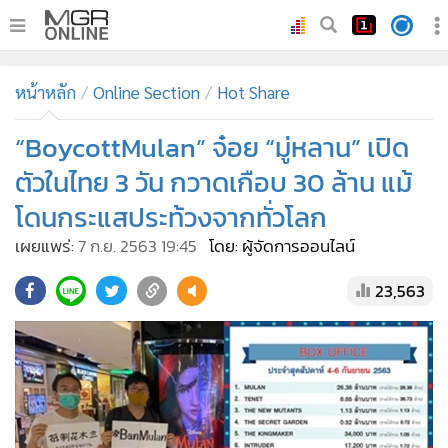
•
หน้าหลัก
หน้าหลัก
Online Section
Hot Share
•
ทันเหตุการณ์
•
“BoycottMulan” จ๋อย “มู่หลาน” เปิด
ภาคใต้
•
ภูมิภาค
ตัวในไทย 3 วัน กวาดเกือบ 30 ล้าน แม้
•
Online Section
โดนกระแสประท้วงจากทั่วโลก
•
บันเทิง
เผยแพร่:
7 ก.ย. 2563 19:45
โดย: ผู้จัดการออนไลน์
•
ผู้จัดการรายวัน
23,563
•
คอลัมนิสต์
•
ละคร
•
CbizReview
•
Cyber BIZ
•
ผู้จัดกวน