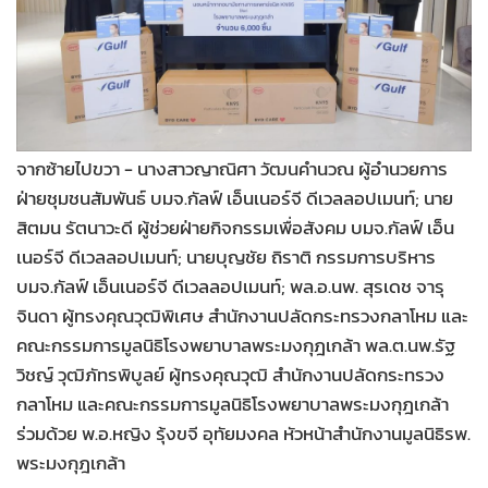
•
Good health & Well-being
•
Green Innovation & SD
•
Management & HR
•
MGR Live
•
Infographic
จากซ้ายไปขวา - นางสาวญาณิศา วัฒนคำนวณ ผู้อำนวยการ
•
การเมือง
ฝ่ายชุมชนสัมพันธ์ บมจ.กัลฟ์ เอ็นเนอร์จี ดีเวลลอปเมนท์; นาย
•
ท่องเที่ยว
สิตมน รัตนาวะดี ผู้ช่วยฝ่ายกิจกรรมเพื่อสังคม บมจ.กัลฟ์ เอ็น
•
กีฬา
เนอร์จี ดีเวลลอปเมนท์; นายบุญชัย ถิราติ กรรมการบริหาร
•
ต่างประเทศ
บมจ.กัลฟ์ เอ็นเนอร์จี ดีเวลลอปเมนท์; พล.อ.นพ. สุรเดช จารุ
•
Special Scoop
จินดา ผู้ทรงคุณวุฒิพิเศษ สำนักงานปลัดกระทรวงกลาโหม และ
•
เศรษฐกิจ-ธุรกิจ
คณะกรรมการมูลนิธิโรงพยาบาลพระมงกุฎเกล้า พล.ต.นพ.รัฐ
•
จีน
วิชญ์ วุฒิภัทรพิบูลย์ ผู้ทรงคุณวุฒิ สำนักงานปลัดกระทรวง
กลาโหม และคณะกรรมการมูลนิธิโรงพยาบาลพระมงกุฎเกล้า
•
ชุมชน-คุณภาพชีวิต
ร่วมด้วย พ.อ.หญิง รุ้งขจี อุทัยมงคล หัวหน้าสำนักงานมูลนิธิรพ.
•
อาชญากรรม
พระมงกุฎเกล้า
•
Motoring