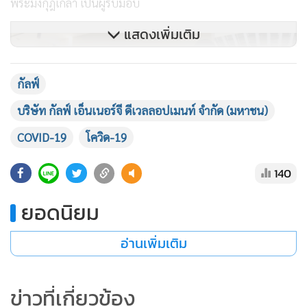
พระมงกุฎเกล้า เป็นผู้รับมอบ
แสดงเพิ่มเติม
กัลฟ์
บริษัท กัลฟ์ เอ็นเนอร์จี ดีเวลลอปเมนท์ จำกัด (มหาชน)
COVID-19
โควิด-19
140
ยอดนิยม
อ่านเพิ่มเติม
นายบุญชัย ถิราติ กรรมการบริหาร บริษัท กัลฟ์ เอ็นเนอร์จี ดี
เวลลอปเมนท์ จำกัด (มหาชน) กล่าวว่า ในฐานะที่กลุ่มบริษัท
ข่าวที่เกี่ยวข้อง
กัลฟ์ ทำธุรกิจเกี่ยวกับพลังงานไฟฟ้า บริษัทฯ จึงทำหน้าที่อย่างดี