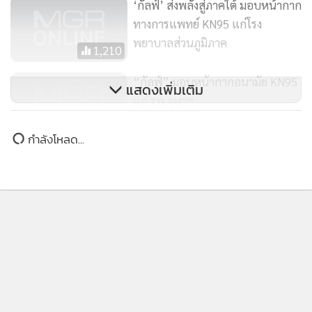
‘กัลฟ์’ ส่งพลังสู่ภาคใต้ มอบหน้ากาก
ทางการแพทย์ KN95 แก่โรง
พยาบาลส่วนภูมิภาค
1,210
“กัลฟ์” มอบหน้ากากอนามัย KN95
แสดงเพิ่มเติม
แก่ รพ.จุฬาฯ
773
กำลังโหลด...
เด็กน้อยถอยขยาย...เสือ(โควิด)ร้าย
จะเดินทาง / พลโทนายแพทย์ สม
ศักดิ์ เถกิงเกียรติ
482
นับตั้งแต่มีการแพร่ระบาดของโควิด-19 กลุ่มบริษัทกัลฟ์ได้ช่วย
เหลือและทำโครงการอย่างรอบด้านรวมกว่า 50 ล้านบาทแล้ว
เช่น บริจาคเงินและอุปกรณ์ทางการแพทย์แก่คณะแพทยศาสตร์