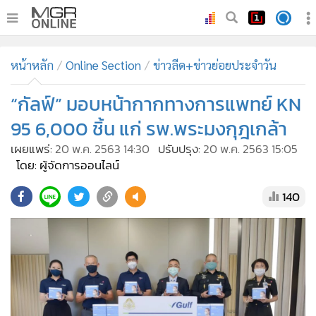
•
หน้าหลัก
หน้าหลัก
Online Section
ข่าวลีด+ข่าวย่อยประจำวัน
•
ทันเหตุการณ์
•
“กัลฟ์” มอบหน้ากากทางการแพทย์ KN
ภาคใต้
•
ภูมิภาค
95 6,000 ชิ้น แก่ รพ.พระมงกุฎเกล้า
•
Online Section
เผยแพร่:
20 พ.ค. 2563 14:30
ปรับปรุง:
20 พ.ค. 2563 15:05
•
บันเทิง
โดย: ผู้จัดการออนไลน์
•
ผู้จัดการรายวัน
140
•
คอลัมนิสต์
•
ละคร
•
CbizReview
•
Cyber BIZ
•
ผู้จัดกวน