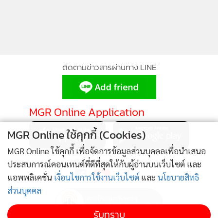
โรงพยาบาลรามาธิบดี โรงพยาบาลราชวิถี สถาบันบำราศนราดูร
สถาบันโรคทรวงอก โรงพยาบาลตำรวจ และ โรงพยาบาลพุทธชิน
ราช มอบเจลแอลกอฮอล์ฆ่าเชื้อแก่โรงพยาบาลขนาดเล็กใน
จังหวัดปัตตานี และจังหวัดยะลา บริจาคหน้ากากผ้าแก่ชุดปฏิบัติ
การคัดกรองผู้ป่วยระดับตำบล ในพื้นที่ 10 จังหวัด และ อสม.
ติดตามข่าวสารผ่านทาง LINE
รวมถึงดำเนินการมอบข้าวกล่อง 150,000 กล่อง ให้กับชุมชน
แออัดในเขตพื้นที่กรุงเทพมหานคร อีกทั้งร่วมกับ กฟผ. มอบถุง
ยังชีพแก่ชุมชนในพื้นที่ จ.นนทบุรี นอกจากนี้ ยังขยายความช่วย
MGR Online Application
เหลือไปยังช้างไทยที่ได้รับผลกระทบจากโควิด-19 ผ่านการ
บริจาคให้แก่โครงการโอบช้าง ทั้งนี้ กลุ่มบริษัทกัลฟ์มุ่งมั่นที่จะ
MGR Online ใช้คุกกี้ (Cookies)
ช่วยเหลือและสนับสนุนประเทศไทยในการบรรเทาผลกระทบ
MGR Online ใช้คุกกี้ เพื่อจัดการข้อมูลส่วนบุคคลเพื่อนำเสนอ
ของโควิด-19 ต่อไป
ติดตาม MGR Online
ประสบการณ์คอนเทนต์ที่ดีที่สุดให้กับผู้อ่านบนเว็บไซต์ และ
แอพพลิเคชั่น
เงื่อนไขการใช้งานเว็บไซต์
และ
นโยบายสิทธิ
ส่วนบุคคล
รับทราบ