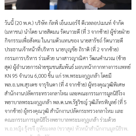
วันนี้ (20 พ.ค.) บริษัท กัลฟ์ เอ็นเนอร์จี ดีเวลลอปเมนท์ จำกัด
(มหาชน) นำโดย นายสิตมน รัตนาวะดี (ที่ 3 จากซ้าย) ผู้ช่วยฝ่าย
กิจกรรมเพื่อสังคม ในนามตัวแทนของ นายสารัชถ์ รัตนาวะดี
ประธานเจ้าหน้าที่บริหาร นายบุญชัย ถิราติ (ที่ 2 จากซ้าย)
กรรมการบริหาร ร่วมด้วย นางสาวญาณิศา วัฒนคำนวณ (ซ้าย
สุด) ผู้อำนวยการฝ่ายชุมชนสัมพันธ์ มอบหน้ากากทางการแพทย์
KN 95 จำนวน 6,000 ชิ้น แก่ รพ.พระมงกุฎเกล้า โดยมี
พล.อ.นพ.สุรเดช จารุจินดา (ที่ 4 จากซ้าย) ผู้ทรงคุณวุฒิพิเศษ
สำนักงานปลัดกระทรวงกลาโหม และคณะกรรมการมูลนิธิโรง
พยาบาลพระมงกุฎเกล้า พล.ต.นพ.รัฐวิชญ์ วุฒิภัทรพิบูลย์ (ที่ 5
จากซ้าย) ผู้ทรงคุณวุฒิ สำนักงานปลัดกระทรวงกลาโหม และ
คณะกรรมการมูลนิธิโรงพยาบาลพระมงกุฎเกล้า ร่วมด้วย
พ.อ.หญิง รุ้งขจี อุทัยมงคล (ขวาสุด) หัวหน้าสำนักงานมูลนิธิรพ.