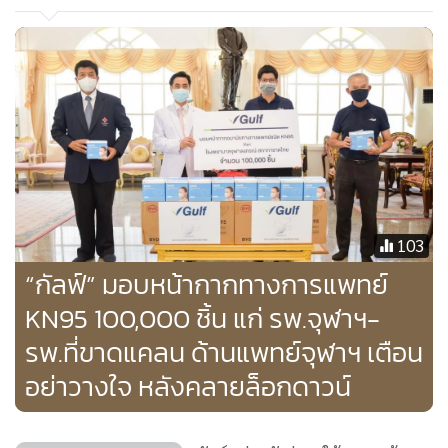
ที่สุดในการมุ่งผลิตกระแสไฟฟ้าที่เป็นสาธารณูปโภคขั้นพื้นฐาน
ประเทศ และจำเป็นต่อการดำเนินงานของบุคลากรทางการ
แพทย์ บริษัทฯ ตระหนักว่าช่วงวิกฤตโควิด-19 ผู้ปฏิบัติงานแนว
หน้าได้ปฏิบัติหน้าที่อย่างสุดความสามารถ เพื่อรักษาผู้ป่วยและมี
ควบคุมสถานการณ์ได้สำเร็จ
“ดังนั้น การมอบหน้ากากให้โรงพยาบาลในครั้งนี้จึงถือเป็นการ
มอบอุปกรณ์ที่จำเป็นให้แก่บุคลากรทางการแพทย์ เพื่อป้องกัน
103
และลดความเสี่ยงของพวกเขาจากโรคติดเชื้อทางเดินหายใจ ซึ่ง
“กัลฟ์” มอบหน้ากากทางการแพทย์
มิใช่โควิด-19 เพียงอย่างเดียว ทั้งนี้ สืบเนื่องจากการที่กลุ่มบริษัท
KN95 100,000 ชิ้น แก่ รพ.จุฬาฯ-
กัลฟ์ได้มอบหน้ากากให้ทาง รพ.จุฬาฯ ไป 100,000 ชิ้นไปเมื่อ
รพ.ที่ขาดแคลน ด้านแพทย์จุฬาฯ เตือน
สัปดาห์ก่อน แบ่งเป็น 50,000 ชิ้นให้ทาง รพ.จุฬาฯ และอีก
อย่าวางใจ หลังคลายล็อกดาวน์
50,000 ชิ้นให้ รพ. อื่น ๆ ในครั้งนี้ ทาง กัลฟ์ และ รพ.จุฬาฯ จึงนำ
มาส่งมอบให้ รพ.พระมงกุฎเกล้า จำนวน 6,000 ชิ้น เพื่อเป็นการ
ควบคุมโรคในระยะยาว” นายบุญชัย กล่าวเสริม