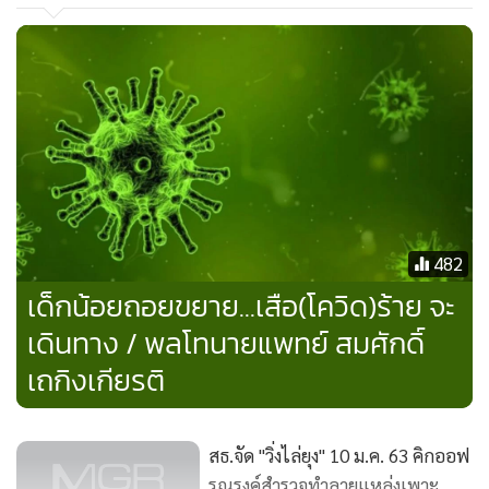
อย่างรุนแรงทั้งในเด็กและผู้ใหญ่
ไวรัสโนโรไม่พบเลย และ ไวรัสโรตาพบเพียง 1 คน (ดูกราฟ)
ปรากฏการณ์ที่เกิดขึ้นเดือนที่แล้ว อาจเป็นจากหลายปัจจัย
อากาศร้อนจัด โรงเรียนปิดเทอม ไม่มีการรวมกลุ่มกัน เว้นระยะ
ห่างทางสังคม คนส่วนใหญ่อยู่บ้าน คนหมั่นล้างมือบ่อยๆ ด้วยน้ำ
และสบู่ หรือแอลกอฮอล์เจล และใส่หน้ากากอนามัยเวลาออก
นอกบ้าน กินร้อน ช้อนกลางส่วนตัว
482
เดือนพฤษภาคมจะดีเหมือนเดือนเมษายนหรือไม่ ติดตาม
เด็กน้อยถอยขยาย...เสือ(โควิด)ร้าย จะ
รายงานเดือนหน้าครับ
เดินทาง / พลโทนายแพทย์ สมศักดิ์
เถกิงเกียรติ
สธ.จัด "วิ่งไล่ยุง" 10 ม.ค. 63 คิกออฟ
รณรงค์สำรวจทำลายแหล่งเพาะ