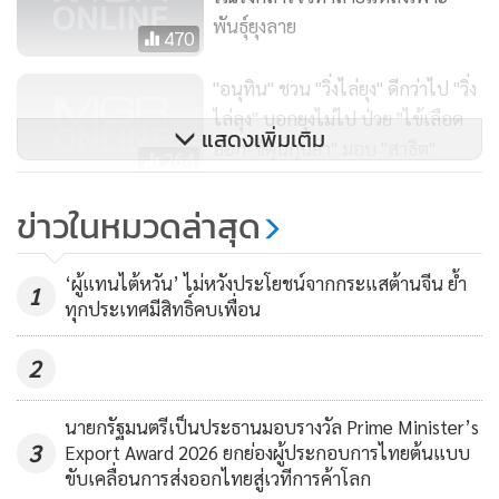
พันธุ์ยุงลาย
470
"อนุทิน" ชวน "วิ่งไล่ยุง" ดีกว่าไป "วิ่ง
ไล่ลุง" บอกยุงไม่ไป ป่วย "ไข้เลือด
แสดงเพิ่มเติม
ออก-ชิคุนกุนยา" มอบ "สาธิต"
264
หน.แคมเปญ
ข่าวในหมวดล่าสุด
TQM โชว์ยอดขาย Q1 ทะลุเป้า
ประกันโควิด-ออนไลน์โตสวน
‘ผู้แทนไต้หวัน’ ไม่หวังประโยชน์จากกระแสต้านจีน ย้ำ
กระแส
1
424
ทุกประเทศมีสิทธิ์คบเพื่อน
2
นายกรัฐมนตรีเป็นประธานมอบรางวัล Prime Minister’s
3
Export Award 2026 ยกย่องผู้ประกอบการไทยต้นแบบ
ขับเคลื่อนการส่งออกไทยสู่เวทีการค้าโลก