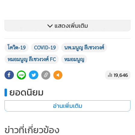
แสดงเพิ่มเติม
โรคติดเชื้อทางเดินหายใจจากเชื้อไวรัสไข้หวัดใหญ่ทั้ง A และ B
ไม่พบเลย (ดูกราฟ)
โควิด-19
COVID-19
นพ.มนูญ ลีเชวงวงศ์
เชื้อไวรัสทางเดินหายใจ RSV และเชื้อไวรัสทางเดินหายใจ hMPV
หมอมนูญ ลีเชวงวงศ์ FC
หมอมนูญ
Human metapneumovirus เดือนที่แล้วไม่พบเลย
19,646
ยอดนิยม
อุบัติการณ์โรคไข้เลือดออกที่เกิดจากเชื้อไวรัสเดงกี่ เดือนที่แล้ว
ลดลงมากพบเพียง 2 คน (ดูกราฟ) โรคชิคุนกุนยาเดือนที่แล้วไม่
อ่านเพิ่มเติม
พบเลย
ข่าวที่เกี่ยวข้อง
โรคไวรัส Noro (โนโร) และ Rota (โรตา) ทำให้เกิดอาการท้องร่วง