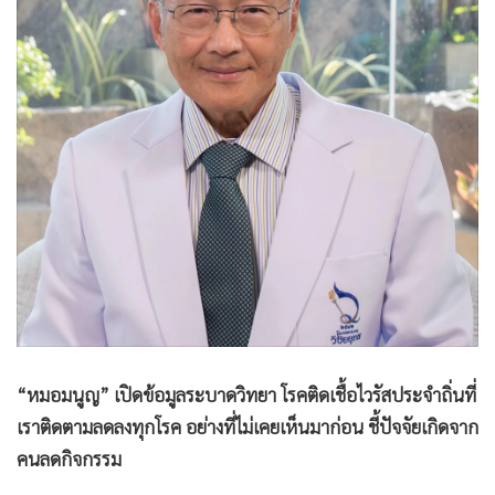
•
Good health & Well-being
•
Green Innovation & SD
•
Management & HR
•
MGR Live
•
Infographic
•
การเมือง
•
ท่องเที่ยว
•
กีฬา
•
ต่างประเทศ
•
Special Scoop
•
เศรษฐกิจ-ธุรกิจ
•
จีน
“หมอมนูญ” เปิดข้อมูลระบาดวิทยา โรคติดเชื้อไวรัสประจำถิ่นที่
•
ชุมชน-คุณภาพชีวิต
เราติดตามลดลงทุกโรค อย่างที่ไม่เคยเห็นมาก่อน ชี้ปัจจัยเกิดจาก
•
อาชญากรรม
คนลดกิจกรรม
•
Motoring