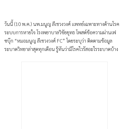
•
เกม
•
วิทยาศาสตร์
•
SMEs
วันนี้ (10 พ.ค.) นพ.มนูญ ลีเชวงวงศ์ แพทย์เฉพาะทางด้านโรค
•
หุ้น
ระบบการหายใจ โรงพยาบาลวิชัยยุทธ โพสต์ข้อความผ่านเฟ
ซบุ๊ก “หมอมนูญ ลีเชวงวงศ์ FC” โดยระบุว่า ติดตามข้อมูล
•
อินโดจีน
ระบาดวิทยาล่าสุดทุกเดือน รู้ทันว่ามีโรคไวรัสอะไรระบาดบ้าง
•
กองทุนรวม
•
Celeb Online
•
Factcheck
•
ญี่ปุ่น
•
News1
•
Gotomanager