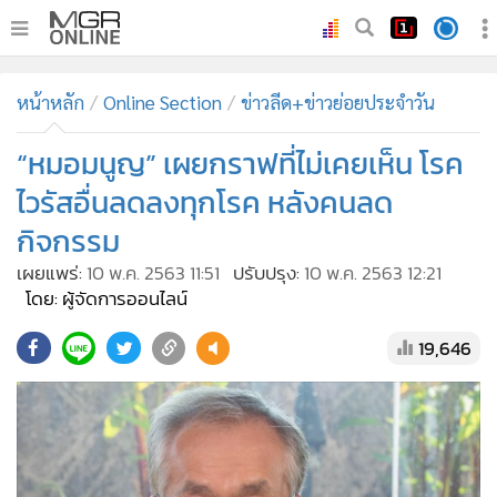
•
หน้าหลัก
หน้าหลัก
Online Section
ข่าวลีด+ข่าวย่อยประจำวัน
•
ทันเหตุการณ์
•
“หมอมนูญ” เผยกราฟที่ไม่เคยเห็น โรค
ภาคใต้
•
ภูมิภาค
ไวรัสอื่นลดลงทุกโรค หลังคนลด
•
Online Section
กิจกรรม
•
บันเทิง
เผยแพร่:
10 พ.ค. 2563 11:51
ปรับปรุง:
10 พ.ค. 2563 12:21
•
ผู้จัดการรายวัน
โดย: ผู้จัดการออนไลน์
•
คอลัมนิสต์
19,646
•
ละคร
•
CbizReview
•
Cyber BIZ
•
ผู้จัดกวน