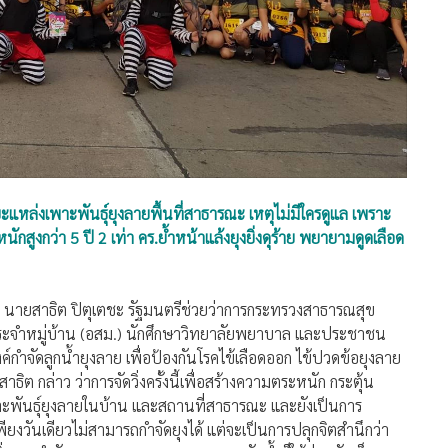
ยะแหล่งเพาะพันธุ์ยุงลายพื้นที่สาธารณะ เหตุไม่มีใครดูแล เพราะ
หนักสูงกว่า 5 ปี 2 เท่า คร.ย้ำหน้าแล้งยุงยิ่งดุร้าย พยายามดูดเลือด
สุข นายสาธิต ปิตุเตชะ รัฐมนตรีช่วยว่าการกระทรวงสาธารณสุข
ประจำหมู่บ้าน (อสม.) นักศึกษาวิทยาลัยพยาบาล และประชาชน
รงค์กำจัดลูกน้ำยุงลาย เพื่อป้องกันโรคไข้เลือดออก ไข้ปวดข้อยุงลาย
ต กล่าว ว่าการจัดวิ่งครั้งนี้เพื่อสร้างความตระหนัก กระตุ้น
พันธุ์ยุงลายในบ้าน และสถานที่สาธารณะ และยังเป็นการ
เพียงวันเดียวไม่สามารถกำจัดยุงได้ แต่จะเป็นการปลุกจิตสำนึกว่า