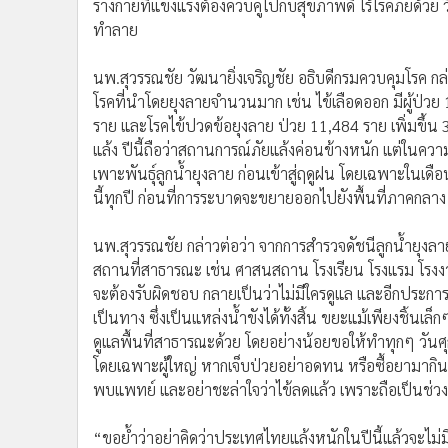
ร่างกายที่แข็งแรงต้องควบคู่ไปกับสุขภาพดี ไร้โรคภัยด้วย
ทำลาย
นพ.สุวรรณชัย วัฒนายิ่งเจริญชัย อธิบดีกรมควบคุมโรค กล่
โรคที่นำโดยยุงลายจำนวนมาก เช่น ไข้เลือดออก มีผู้ป่วย 12
ราย และโรคไข้ปวดข้อยุงลาย ป่วย 11,484 ราย เพิ่มขึ้น 3 เ
แล้ง ปีนี้ถือว่าสถานการณ์ภัยแล้งค่อนข้างหนัก แต่ในคว
เพาะพันธุ์ลูกน้ำยุงลาย ก่อนเข้าสู่ฤดูฝน โดยเฉพาะในเดือนน
นี้ทุกปี ก่อนที่การระบาดจะขยายออกไปยังพื้นที่ภาคกล
นพ.สุวรรณชัย กล่าวต่อว่า จากการสำรวจดัชนีลูกน้ำยุงลายในบ
สถานที่สาธารณะ เช่น ศาสนสถาน โรงเรียน โรงแรม โรงงาน 
จะต้องรับผิดชอบ กลายเป็นว่าไม่มีใครดูแล และอีกประการที
เป็นทาง ซึ่งเป็นแหล่งน้ำขังได้ทั้งสิ้น ขยะแม้เพียงชิ้นเล
ดูแลพื้นที่สาธารณะด้วย โดยอย่างน้อยขอให้ทำทุกๆ วันศุกร
โดยเฉพาะผู้ใหญ่ หากเจ็บป่วยอย่าอดทน หรือซื้อยามากินเ
พบแพทย์ และอย่าชะล่าใจว่าไข้ลดแล้ว เพราะถือเป็นช่วงอั
“ขอย้ำว่าอย่าคิดว่าประเทศไทยแล้งหนักในปีนี้แล้วจะไม่