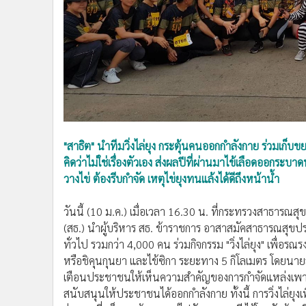
•
อินโดจีน
•
กองทุนรวม
•
Celeb Online
•
Factcheck
•
ญี่ปุ่น
•
News1
•
Gotomanager
"สาธิต" นำทีมวิ่งไล่ยุง กระตุ้นคนออกกำลังกาย ร่วมเก็บข
คิดว่าไม่ใช่เรื่องตัวเอง ส่งผลปีที่ผ่านมาไข้เลือดออกระบาด
วางไข่ ต้องรีบกำจัด เหตุไข่ยุงทนแล้งได้ดีถึงหน้าน้ำ
วันนี้ (10 ม.ค.) เมื่อเวลา 16.30 น. ที่กระทรวงสาธารณ
(สธ.) นำผู้บริหาร สธ. ข้าราชการ อาสาสมัคสาธารณสุข
ทั่วไป รวมกว่า 4,000 คน ร่วมกิจกรรม "วิ่งไล่ยุง" เพื่อรณ
หรือชิคุนกุนยา และไข้ซิกา ระยะทาง 5 กิโลเมตร โดยนายสาธิ
เตือนประชาชนให้เห็นความสำคัญของการกำจัดแหล่งเพาะ
สนับสนุนให้ประชาชนได้ออกกำลังกาย ทั้งนี้ การวิ่งไล่ยุง