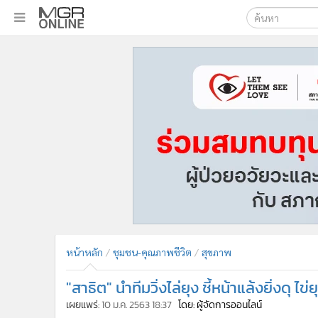
เลือกเครื่องมือท
•
หน้าหลัก
ค้นหา
•
ทันเหตุการณ์
Google
•
ภาคใต้
•
ภูมิภาค
MGR Onl
•
Online Section
ค้นหาขั
•
บันเทิง
•
ผู้จัดการรายวัน
•
คอลัมนิสต์
•
ละคร
•
CbizReview
•
Cyber BIZ
หน้าหลัก
ชุมชน-คุณภาพชีวิต
สุขภาพ
•
ผู้จัดกวน
"สาธิต" นำทีมวิ่งไล่ยุง ชี้หน้าแล้งยิ่งดุ 
•
Good health & Well-being
•
Green Innovation & SD
เผยแพร่:
10 ม.ค. 2563 18:37
โดย: ผู้จัดการออนไลน์