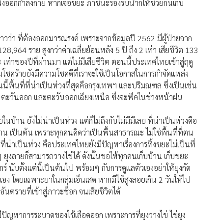
 วิ่งออกกำลังกาย หากเจอขยะ ภาชนะรองรับน้ำก็ให้ช่วยกันเก็บ
าวว่า ที่ต้องออกมารณรงค์ เพราะจากข้อมูลปี 2562 มีผู้ป่วยจาก
8,964 ราย สูงกว่าค่าเฉลี่ยย้อนหลัง 5 ปี ถึง 2 เท่า เสียชีวิต 133
ท่าของปีที่ผ่านมา แต่ไม่มีเสียชีวิต ตอนนี้ประเทศไทยเข้าสู่ฤดู
ามโชคร้ายยังมีความโชคดีที่เราจะใช้เป็นโอกาสในการกำจัดแหล่ง
ี้พื้นที่ที่น่าเป็นห่วงที่สุดคือกรุงเทพฯ และปริมณฑล ซึ่งเป็นเช่น
าง ตะวันออก และตะวันออกเฉียงเหนือ ซึ่งจะพีคในช่วงหน้าฝน
้าน ยังไม่น่าเป็นห่วง แต่ก็ไม่ถึงกับไม่มีมีเลย ที่น่าเป็นห่วงคือ
เป็นต้น เพราะทุกคนคิดว่าเป็นพื้นสาธารณะ ไม่ใช่พื้นที่ที่ตน
่น่าเป็นห่วง คือประเทศไทยยังมีปัญหาเรื่องการทิ้งขยะไม่เป็นที่
็กๆ ยุงลายก็สามารถวางไข่ได้ ดังนั้นขอให้ทุกคนเก็บบ้าน เก็บขยะ
์ นับตั้งแต่นี้เป็นต้นไป พร้อมๆ กับการดูแลตัวเองอย่าให้ยุงกัด
อง โดยเฉพาะยาในกลุ่มเอ็นเสด หากมีไข้สูงลอยเกิน 2 วันให้ไป
นตรายที่เข้าสู่ภาวะช็อก จนเสียชีวิตได้
มีปัญหาการระบาดของไข้เลือดออก เพราะการที่ยุงวางไข่ ไข่ยุง