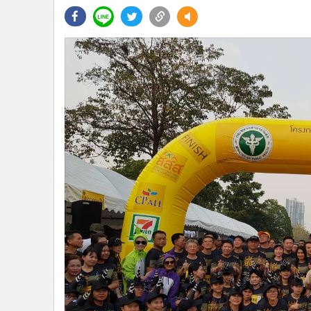
•
Management & HR
•
MGR Live
•
Infographic
•
การเมือง
•
ท่องเที่ยว
•
กีฬา
•
ต่างประเทศ
•
Special Scoop
•
เศรษฐกิจ-ธุรกิจ
•
จีน
•
ชุมชน-คุณภาพชีวิต
•
อาชญากรรม
•
Motoring
•
เกม
•
วิทยาศาสตร์
•
SMEs
•
หุ้น