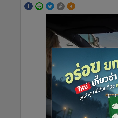
•
Management & HR
•
MGR Live
•
Infographic
•
การเมือง
•
ท่องเที่ยว
•
กีฬา
•
ต่างประเทศ
•
Special Scoop
•
เศรษฐกิจ-ธุรกิจ
•
จีน
•
ชุมชน-คุณภาพชีวิต
•
อาชญากรรม
•
Motoring
•
เกม
•
วิทยาศาสตร์
•
SMEs
•
หุ้น