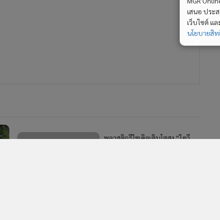
MGR Online 
เสนอ ประสบก
เว็บไซต์ แ
นโยบายสิทธ
พลาสติกรีไซเคิลเติบโตสูง “ไอวี
แอล”จับมือ2สตาร์ทอัพระดับโลก
เร่งทลายข้อจำกัด “PETสี”
04
711
อ
ร
ถอดรหัส โตโยต้า มุ่งหน้า “องค์กร
แห่งการขับเคลื่อน”