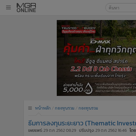
เลือกเครื่องมือท
•
หน้าหลัก
ค้นหา
•
ทันเหตุการณ์
Google
•
ภาคใต้
•
ภูมิภาค
MGR Onl
•
Online Section
ค้นหาขั
•
บันเทิง
•
ผู้จัดการรายวัน
•
คอลัมนิสต์
•
ละคร
•
CbizReview
•
Cyber BIZ
หน้าหลัก
กองทุนรวม
กองทุนรวม
•
ผู้จัดกวน
ธีมการลงทุนระยะยาว (Thematic Inves
•
Good health & Well-being
•
Green Innovation & SD
เผยแพร่:
29 ต.ค. 2562 08:29
ปรับปรุง:
29 ต.ค. 2562 16:46
โดย