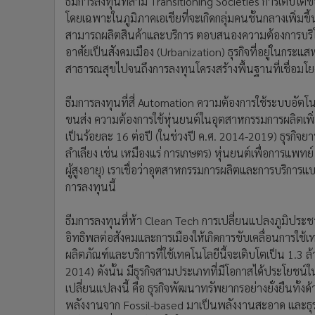
ธีมการลงทุนที่สาม Transitioning Societies การเติบโตข
โดยเฉพาะในภูมิภาคเอเชียที่จะเกิดกลุ่มคนชั้นกลางเพิ่มข
สามารถผลิตสินค้าและบริการ ตอบสนองความต้องการบริโภค
อาศัยเป็นสังคมเมือง (Urbanization) ธุรกิจที่อยู่ในกระแสหร
สาธารณสุขไปจนถึงการลงทุนโครงสร้างพื้นฐานที่เชื่อมโยง
ธีมการลงทุนที่สี่ Automation ความต้องการใช้ระบบอัตโนมั
ขนส่ง ความต้องการใช้หุ่นยนต์ในอุตสาหกรรมการผลิตเพิ่ม
เป็นร้อยละ 16 ต่อปี (ในช่วงปี ค.ศ. 2014-2019) ธุรกิจ
ลำเลียง เช่น เหมืองแร่ การเกษตร) หุ่นยนต์เพื่อการแพทย
ผู้สูงอายุ) เราเชื่อว่าอุตสาหกรรมการผลิตและการบริการแบบ
การลงทุนนี้
ธีมการลงทุนที่ห้า Clean Tech การเปลี่ยนแปลงภูมิปร
อิทธิพลต่อสังคมและการเมืองให้เกิดการขับเคลื่อนการใช้
ผลิตภัณฑ์และบริการที่ใช้เทคโนโลยีนี้จะเติบโตเป็น 1.3 
2014) ดังนั้น มีธุรกิจสามประเภทที่มีโอกาสได้ประโยชน์
เปลี่ยนแปลงนี้ คือ ธุรกิจพัฒนาทรัพยากรอย่างยั่งยืนทั้
พลังงานจาก Fossil-based มาเป็นพลังงานสะอาด และธุร