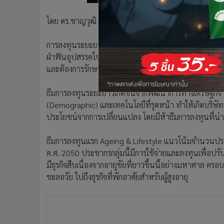
•
อินโดจีน
โดย ดร.ชาญวุฒิ รุ่งแสงมนูญ บริษัทหลักทรัพย์จัดการกอง
•
กองทุนรวม
•
Celeb Online
การลงทุนระยะยาวเปรียบเสมือนการเดินทางไกลที่นักเดิน
•
Factcheck
ฝ่าฟันอุปสรรคไปถึงจุดหมาย หากโจทย์ของการลงทุน คื
•
ญี่ปุ่น
และต้องการรักษาความเสี่ยงให้อยู่ในระดับที่เหมาะสมไม
•
News1
•
Gotomanager
ธีมการลงทุนระยะยาวเกิดขึ้นจากพัฒนาการทางเศรษฐกิจ 
(Demographic) และเทคโนโลยีที่รุดหน้า ทำให้เกิดบริษัทท
ประโยชน์จากการเปลี่ยนแปลง โดยมีห้าธีมการลงทุนที่น่าส
ธีมการลงทุนแรก Ageing & Lifestyle แนวโน้มจำนวนประชา
ค.ศ. 2050 ประชากรกลุ่มนี้มีการใช้จ่ายและลงทุนเพื่อปรับป
มีธุรกิจสืบเนื่องจากอายุขัยที่ยาวขึ้นนี้อย่างมหาศาล คร
ชะลอวัย ไปถึงธุรกิจที่พักอาศัยสำหรับผู้สูงอายุ