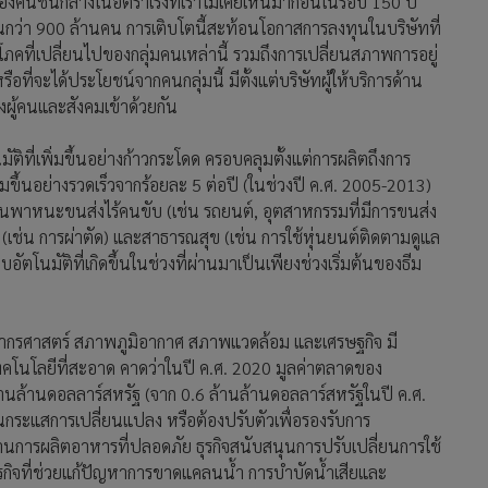
องคนชั้นกลางในอัตราเร่งที่เราไม่เคยเห็นมาก่อนในรอบ 150 ปี
ึ้นกว่า 900 ล้านคน การเติบโตนี้สะท้อนโอกาสการลงทุนในบริษัทที่
ที่เปลี่ยนไปของกลุ่มคนเหล่านี้ รวมถึงการเปลี่ยนสภาพการอยู่
ือที่จะได้ประโยชน์จากคนกลุ่มนี้ มีตั้งแต่บริษัทผู้ให้บริการด้าน
ผู้คนและสังคมเข้าด้วยกัน
ติที่เพิ่มขึ้นอย่างก้าวกระโดด ครอบคลุมตั้งแต่การผลิตถึงการ
ขึ้นอย่างรวดเร็วจากร้อยละ 5 ต่อปี (ในช่วงปี ค.ศ. 2005-2013)
ยานพาหนะขนส่งไร้คนขับ (เช่น รถยนต์, อุตสาหกรรมที่มีการขนส่ง
์ (เช่น การผ่าตัด) และสาธารณสุข (เช่น การใช้หุ่นยนต์ติดตามดูแล
อัตโนมัติที่เกิดขึ้นในช่วงที่ผ่านมาเป็นเพียงช่วงเริ่มต้นของธีม
ะชากรศาสตร์ สภาพภูมิอากาศ สภาพแวดล้อม และเศรษฐกิจ มี
เทคโนโลยีที่สะอาด คาดว่าในปี ค.ศ. 2020 มูลค่าตลาดของ
ล้านล้านดอลลาร์สหรัฐ (จาก 0.6 ล้านล้านดอลลาร์สหรัฐในปี ค.ศ.
ในกระแสการเปลี่ยนแปลง หรือต้องปรับตัวเพื่อรองรับการ
งด้านการผลิตอาหารที่ปลอดภัย ธุรกิจสนับสนุนการปรับเปลี่ยนการใช้
กิจที่ช่วยแก้ปัญหาการขาดแคลนน้ำ การบำบัดน้ำเสียและ