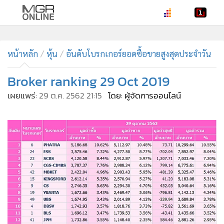
•
หน้าหลัก
•
หน้าหลัก
ทันเหตุการณ์
หุ้น
อันดับโบรกเกอร์ยอดซื้อขายสูงสุดประจำวัน
•
ภาคใต้
Broker ranking 29 Oct 2019
•
ภูมิภาค
เผยแพร่:
29 ต.ค. 2562 21:15
โดย: ผู้จัดการออนไลน์
•
Online Section
•
บันเทิง
•
ผู้จัดการรายวัน
•
คอลัมนิสต์
•
ละคร
•
CbizReview
•
Cyber BIZ
•
ผู้จัดกวน