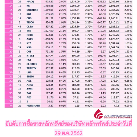
•
Good health & Well-being
•
Green Innovation & SD
•
Management & HR
•
MGR Live
•
Infographic
•
การเมือง
•
ท่องเที่ยว
•
กีฬา
•
ต่างประเทศ
•
Special Scoop
•
เศรษฐกิจ-ธุรกิจ
•
จีน
•
ชุมชน-คุณภาพชีวิต
•
อาชญากรรม
อันดับการซื้อขายหลักทรัพย์ของบริษัทหลักทรัพย์ประจำวันที่
29 ต.ค.2562
•
Motoring