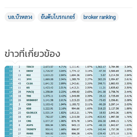
•
เกม
•
วิทยาศาสตร์
บล.บัวหลวง
อันดับโบรกเกอร์
broker ranking
•
SMEs
•
หุ้น
•
อินโดจีน
ข่าวที่เกี่ยวข้อง
•
กองทุนรวม
•
Celeb Online
•
Factcheck
•
ญี่ปุ่น
•
News1
•
Gotomanager