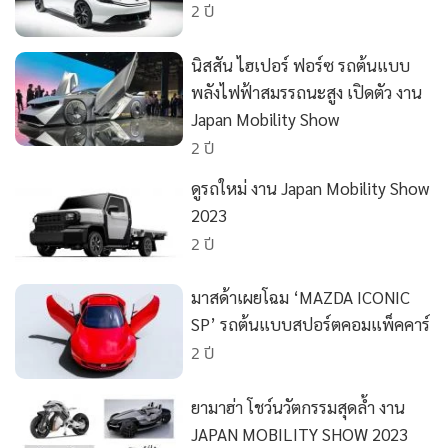
•
Good health & Well-being
2 ปี
•
Green Innovation & SD
•
Management & HR
นิสสัน ไฮเปอร์ ฟอร์ซ รถต้นแบบ
พลังไฟฟ้าสมรรถนะสูง เปิดตัว งาน
•
MGR Live
Japan Mobility Show
•
Infographic
2 ปี
•
การเมือง
•
ท่องเที่ยว
ดูรถใหม่ งาน Japan Mobility Show
2023
•
กีฬา
2 ปี
•
ต่างประเทศ
•
Special Scoop
มาสด้าเผยโฉม ‘MAZDA ICONIC
•
เศรษฐกิจ-ธุรกิจ
SP’ รถต้นแบบสปอร์ตคอมแพ็คคาร์
•
จีน
2 ปี
•
ชุมชน-คุณภาพชีวิต
•
อาชญากรรม
ยามาฮ่า โชว์นวัตกรรมสุดล้ำ งาน
JAPAN MOBILITY SHOW 2023
•
Motoring