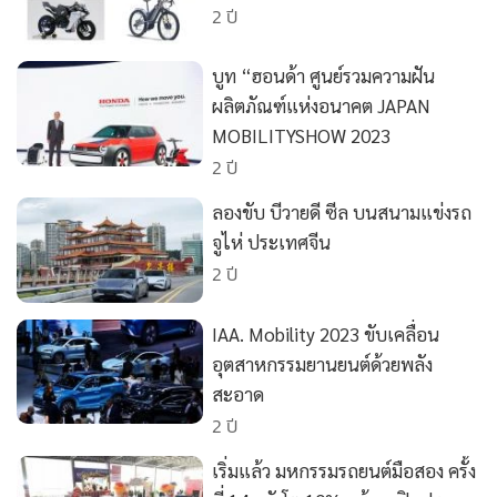
2 ปี
•
เกม
•
วิทยาศาสตร์
บูท “ฮอนด้า ศูนย์รวมความฝัน
•
SMEs
ผลิตภัณฑ์แห่งอนาคต JAPAN
•
หุ้น
MOBILITYSHOW 2023
•
อินโดจีน
2 ปี
•
กองทุนรวม
ลองขับ บีวายดี ซีล บนสนามแข่งรถ
•
Celeb Online
จูไห่ ประเทศจีน
•
Factcheck
2 ปี
•
ญี่ปุ่น
•
News1
IAA. Mobility 2023 ขับเคลื่อน
•
Gotomanager
อุตสาหกรรมยานยนต์ด้วยพลัง
สะอาด
2 ปี
เริ่มแล้ว มหกรรมรถยนต์มือสอง ครั้ง