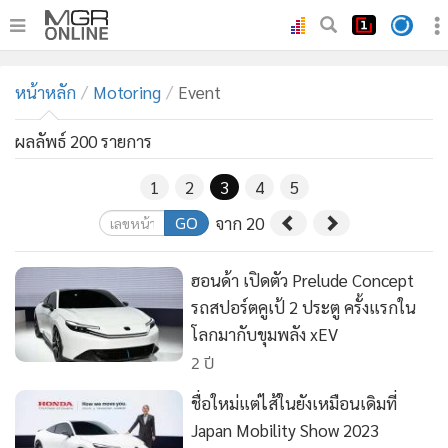
•
หน้าหลัก
หน้าหลัก
Motoring
Event
•
ทันเหตุการณ์
•
ภาคใต้
ผลลัพธ์ 200 รายการ
•
ภูมิภาค
1
2
3
4
5
•
Online Section
GO
จาก 20
•
บันเทิง
•
ผู้จัดการรายวัน
ฮอนด้า เปิดตัว Prelude Concept
•
คอลัมนิสต์
รถสปอร์ตคูเป้ 2 ประตู ครั้งแรกใน
•
ละคร
โลกมากับขุมพลัง xEV
•
CbizReview
2 ปี
•
Cyber BIZ
ชื่อใหม่แต่ไส้ในยังเหมือนเดิมที่
•
ผู้จัดกวน
Japan Mobility Show 2023