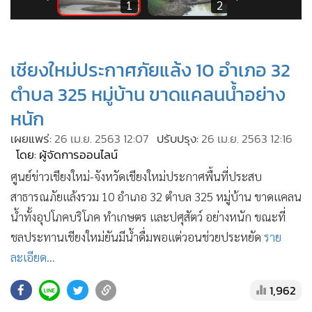
•
Good health & Well-being
5
1
2
•
Green Innovation & SD
•
Management & HR
เชียงใหม่ประกาศภัยแล้ง 10 อำเภอ 32
•
MGR Live
•
Infographic
ตำบล 325 หมู่บ้าน ขาดแคลนน้ำอย่าง
•
การเมือง
หนัก
•
ท่องเที่ยว
เผยแพร่:
26 เม.ย. 2563 12:07
ปรับปรุง:
26 เม.ย. 2563 12:16
•
กีฬา
โดย: ผู้จัดการออนไลน์
•
ต่างประเทศ
ศูนย์ข่าวเชียงใหม่-จังหวัดเชียงใหม่ประกาศพื้นที่ประสบ
•
Special Scoop
สาธารณภัยแล้งรวม 10 อำเภอ 32 ตำบล 325 หมู่บ้าน ขาดแคลน
•
เศรษฐกิจ-ธุรกิจ
น้ำทั้งอุปโภคบริโภค ทำเกษตร และปศุสัตว์ อย่างหนัก ขณะที่
ชลประทานเชียงใหม่ยันมีน้ำดื่มพอแต่วอนช่วยประหยัด
ราย
•
จีน
ละเอียด...
•
ชุมชน-คุณภาพชีวิต
•
อาชญากรรม
1,962
•
Motoring