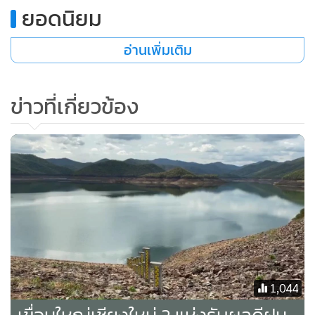
ยอดนิยม
•
เกม
•
วิทยาศาสตร์
อ่านเพิ่มเติม
•
SMEs
•
หุ้น
ข่าวที่เกี่ยวข้อง
•
อินโดจีน
•
กองทุนรวม
•
Celeb Online
•
Factcheck
•
ญี่ปุ่น
•
News1
•
Gotomanager
1,044