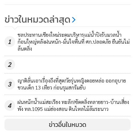
ข่าวในหมวดล่าสุด
ชลประทานเชียงใหม่ระดมบริหารแม่น้ำปิงรับมวลน้ำ
1
ก้อนใหญ่หลังฝนหนัก-มั่นใจพื้นที่ ศก.ปลอดภัย ยืนยันไม่
ล้นตลิ่ง
2
ญาติลั่นเอาเรื่องถึงที่สุด!วัยรุ่นหญิงดอยหล่อ ออกอุบาย
3
ชวนเด็ก 13 เที่ยว ก่อนรุมสกรัมยับ
ฝนหนักน้ำแม่สะเรียง ทะลัก!ซัดตลิ่งทลายยาว-บ้านเสี่ยง
4
พัง ทล.1095 แม่ฮ่องสอน ดินไหลไม้ล้มระนาว
MGR Online ใช้คุกกี้ (Cookies)
MGR Online ใช้คุกกี้ เพื่อจัดการข้อมูลส่วนบุคคลเพื่อนำเสนอ
ข่าวอื่นในหมวด
ประสบการณ์คอนเทนต์ที่ดีที่สุดให้กับผู้อ่านบนเว็บไซต์ และ