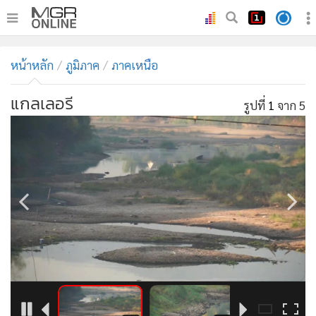
•
หน้าหลัก
หน้าหลัก
ภูมิภาค
ภาคเหนือ
•
ทันเหตุการณ์
•
ภาคใต้
แกลเลอรี
รูปที่
1
จาก 5
•
ภูมิภาค
•
Online Section
•
บันเทิง
•
ผู้จัดการรายวัน
•
คอลัมนิสต์
•
ละคร
•
CbizReview
•
Cyber BIZ
•
ผู้จัดกวน