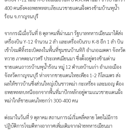
•
เกม
400 คนยังคงอพยพหลบภัยแนวชายแดนฝั่งตรงข้ามบ้านพุน้ำ
•
วิทยาศาสตร์
ร้อน จ.กาญจนบุรี
•
SMEs
•
หุ้น
จากกรณีเมื่อวันที่ 8 ตุลาคมที่ผ่านมา รัฐบาลทหารเมียนมาได้ส่ง
•
อินโดจีน
เครื่องบิน Y-12 จำนวน 2 ลำ และเครื่องบินรบ K-8 อีก 1 ลำ บิน
•
เข้าโจมตีทิ้งระเบิดลงในพื้นที่ชุมชนบ้านทิกิ อำเภอเมตตา จังหวัด
กองทุนรวม
ทวาย ภาคตะนาวศรี ประเทศเมียนมา ซึ่งตั้งอยู่ตรงข้ามด่าน
•
Celeb Online
ชายแดนถาวรบ้านพุน้ำร้อน หมู่ 12 ตำบลบ้านเก่า อำเภอเมือง
•
Factcheck
จังหวัดกาญจนบุรี ห่างจากชายแดนไทยเพียง 1-2 กิโลเมตร ส่ง
•
ญี่ปุ่น
ผลให้ชาวบ้านซึ่งส่วนใหญ่เป็นชาวพม่า กะเหรี่ยง และมอญ ต้อง
•
News1
อพยพหลบหนีออกจากพื้นที่มาปักหลักอยู่ตามแนวชายแดนฝั่ง
•
Gotomanager
พม่าใกล้ชายแดนไทยกว่า 300-400 คน
ต่อมาในวันที่ 9 ตุลาคม สถานการณ์เริ่มคลี่คลาย โดยไม่มีการ
ปฏิบัติการโจมตีทางอากาศเพิ่มเติมจากฝ่ายทหารเมียนมา