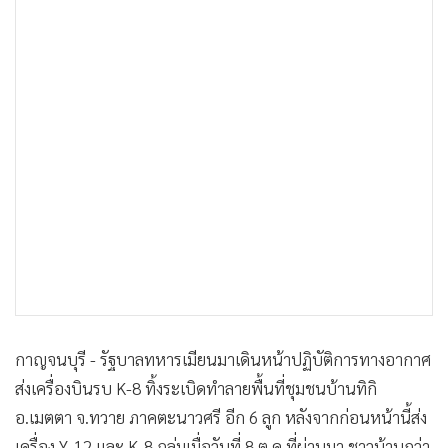
•
Good health & Well-being
•
Green Innovation & SD
•
Management & HR
•
MGR Live
•
Infographic
•
การเมือง
•
ท่องเที่ยว
•
กีฬา
•
ต่างประเทศ
•
Special Scoop
•
เศรษฐกิจ-ธุรกิจ
•
จีน
กาญจนบุรี - รัฐบาลทหารเมียนมาเดินหน้าปฏิบัติการทางอากาศ
•
ชุมชน-คุณภาพชีวิต
ส่งเครื่องบินรบ K-8 ทิ้งระเบิดทำลายพื้นที่ชุมชนบ้านทิกิ
•
อาชญากรรม
อ.เมตตา จ.ทวาย ภาคตะนาวศรี อีก 6 ลูก หลังจากก่อนหน้านี้ส่ง
•
Motoring
เครื่อง Y-12 และ K-8 ถล่มเมื่อวันที่ 8 ต.ค.ที่ผ่านมา ชาวบ้านกว่า