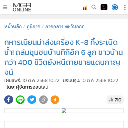
•
หน้าหลัก
หน้าหลัก
ภูมิภาค
ภาคกลาง-ตะวันออก
•
ทันเหตุการณ์
•
ทหารเมียนม่าส่งเครื่อง K-8 ทิ้งระเบิด
ภาคใต้
•
ภูมิภาค
ซ้ำ! ถล่มชุมชนบ้านทิกิอีก 6 ลูก ชาวบ้าน
•
Online Section
กว่า 400 ชีวิตยังหนีตายชายแดนกาญ
•
บันเทิง
จน์
•
ผู้จัดการรายวัน
เผยแพร่:
10 ต.ค. 2568 10:22
ปรับปรุง:
10 ต.ค. 2568 10:22
•
คอลัมนิสต์
โดย: ผู้จัดการออนไลน์
•
ละคร
710
•
CbizReview
•
Cyber BIZ
•
ผู้จัดกวน