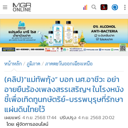
•
หน้าหลัก
•
ทันเหตุการณ์
•
ภาคใต้
•
ภูมิภาค
•
Online Section
หน้าหลัก
ภูมิภาค
ภาคตะวันออกเฉียงเหนือ
•
บันเทิง
•
ผู้จัดการรายวัน
(คลิป)“แม่ทัพกุ้ง” บอก นศ.อาชีวะ อย่า
•
คอลัมนิสต์
อายยืนร้องเพลงสรรเสริญฯ ในโรงหนัง
•
ละคร
ชี้เพื่อเทิดทูนกษัตริย์-บรรพบุรุษที่รักษา
•
CbizReview
แผ่นดินไทยไว้
•
Cyber BIZ
เผยแพร่:
4 ก.ย. 2568 17:44
ปรับปรุง:
4 ก.ย. 2568 20:02
•
ผู้จัดกวน
โดย: ผู้จัดการออนไลน์