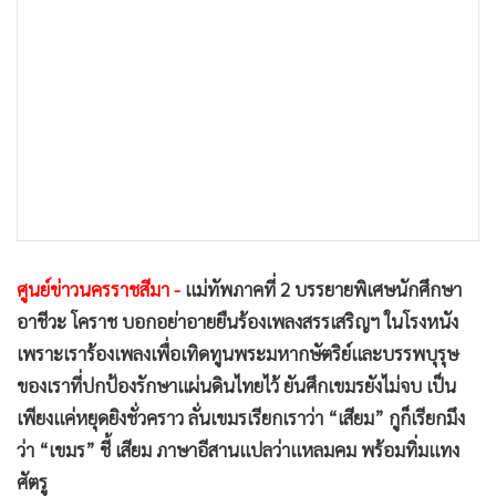
•
เกม
•
วิทยาศาสตร์
•
SMEs
•
หุ้น
•
อินโดจีน
•
กองทุนรวม
•
Celeb Online
•
Factcheck
ศูนย์ข่าวนครราชสีมา -
แม่ทัพภาคที่ 2 บรรยายพิเศษนักศึกษา
•
ญี่ปุ่น
อาชีวะ โคราช บอกอย่าอายยืนร้องเพลงสรรเสริญฯ ในโรงหนัง
•
News1
เพราะเราร้องเพลงเพื่อเทิดทูนพระมหากษัตริย์และบรรพบุรุษ
•
Gotomanager
ของเราที่ปกป้องรักษาแผ่นดินไทยไว้ ยันศึกเขมรยังไม่จบ เป็น
เพียงแค่หยุดยิงชั่วคราว ลั่นเขมรเรียกเราว่า “เสียม” กูก็เรียกมึง
ว่า “เขมร” ชี้ เสียม ภาษาอีสานแปลว่าแหลมคม พร้อมทิ่มแทง
ศัตรู