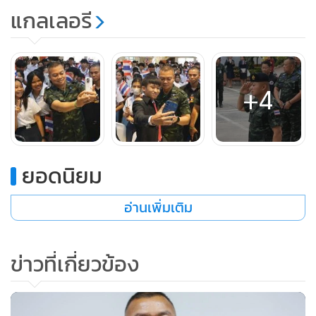
เราร้องด้วยใจหรือไม่ เราลองหลับตานึกถึงคนที่เขาไม่มีที่ยืน ไม่มี
แกลเลอรี
แผ่นดินอยู่ เขาจำเพลงชาติของตัวเองแทบไม่ได้ บางประเทศ
บ้านแตกสาแหรกขาด แล้วพวกเรายังอายอยู่หรือที่จะร้องเพลง
ชาติในโรงหนัง อายเหลือเกินที่ร้องเพลงสรรเสริญพระบารมี
พระเจ้าอยู่หัว บรรพบุรุษของเรารักษาแผ่นดินไว้ อายเหลือเกินที่
+4
จะร้องเพลงเทิดทูนพระองค์ท่าน แม่ทัพเข้าไปในโรงหนังมีคนยืน
อยู่ไม่เกิน 5 คน หนึ่งในนั้นก็คือแม่ทัพด้วย กูจะไปอายทำไม
บรรพบุรุษกูเป็นแบบนี้ พวกท่านไม่ยืนไม่เป็นไร ผมยืนเอง สักวัน
หนึ่งพวกท่านจะเข้าใจว่าทำไมผมถึงยืน ก็คือวันนี้ที่มาถึง วันที่พี่
ยอดนิยม
ทหารน้องทหารสละชีพ บาดเจ็บ บางคนขาขาด แขนขาดพร้อม
อ่านเพิ่มเติม
กันและตาบอดสองข้างด้วย เหมือนก้อนเนื้อก้อนหนึ่งที่ยังมีชีวิต
อยู่ แล้วเขาทำเพื่อใคร แล้วพวกเราล่ะ... เราไปเที่ยวไปจิบกาแฟ
เย็นๆ ไปดูหนัง ดื่มเหล้า เที่ยวเธค ...แล้วพวกเขาล่ะ นี่คือความ
ข่าวที่เกี่ยวข้อง
สำนึกในบ้านเกิด ในแผ่นดินเกิด