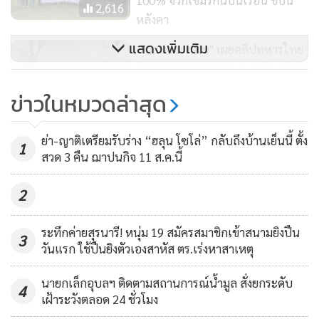
100% จวกเขมรกินบนเรือน ขี้บน
พวกเรายังคิดถึง และพวกเราจะรักษาแผ่นดินนี้ไว้
2,616
หลังคา
แสดงเพิ่มเติม
"วาสนา นาน่วม" เผยคลิปทหารไทย
“ศึกเขมรวันนี้ยังไม่จบ เป็นเพียงแค่หยุดยิงชั่วคราว ยังไม่จบศึก
ร้องเพลงชาติบนยอดภูมะเขือ หลังกู้
คืนพื้นที่ ยืนยันอธิปไตยเหนือผืนดิน
เขมร เขมรเรียกเราว่า เสียม กูก็เรียกมึงว่า เขมร เหมือนกัน เสียม
2,861
ข่าวในหมวดล่าสุด
ภาษาอีสานแปลว่า แหลมคม ขอบใจนะที่เรียกกูเสียม กูจะเอาไป
(คลิป)ส่อง “ร.ร.ประถมลำปาง” ยึด
ทิ่มแทงพวกมึงนี่แหละ หารู้ไม่ว่าเสียมบ้านกูคมมากเลย”
ย่า-ญาติเตรียมรับร่าง “ฮลุน โซโล่” กลับถึงบ้านเย็นนี้ ตั้ง
หลักเศรษฐกิจพอเพียงสอนครบวงจร
1
พล.ท.บุญสินกล่าว
สวด 3 คืน ฌาปนกิจ 11 ส.ค.นี้
พ่อแม่พาลูกเรียนเพิ่ม
1,132
2
ระทึกค่ายสุรนารี! หนุ่ม 19 สมัครสมาชิกเข้าสนามยิงปืน
3
วันแรก ใช้ปืนยิงตัวเองสาหัส ตร.เร่งหาสาเหตุ
นายกเล็กอุบลฯ ติดตามสถานการณ์น้ำมูล สั่งยกระดับ
4
เฝ้าระวังตลอด 24 ชั่วโมง