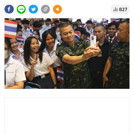
•
Good health & Well-being
827
•
Green Innovation & SD
•
Management & HR
•
MGR Live
•
Infographic
•
การเมือง
•
ท่องเที่ยว
•
กีฬา
•
ต่างประเทศ
•
Special Scoop
•
เศรษฐกิจ-ธุรกิจ
•
จีน
•
ชุมชน-คุณภาพชีวิต
•
อาชญากรรม
•
Motoring