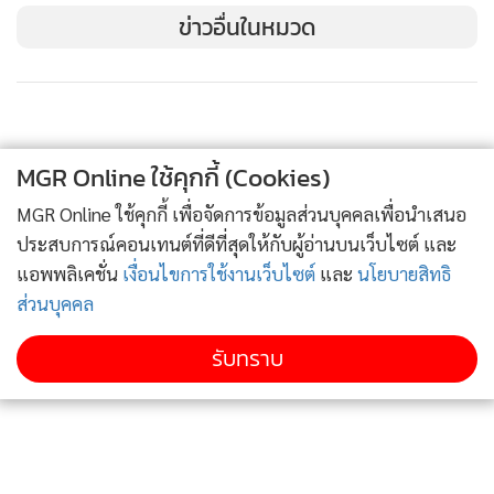
ข่าวอื่นในหมวด
พล.ท.บุญสิน พาดกลาง แม่ทัพภาคที่ 2
หลังการบรรยายพิเศษ แม่ทัพภาคที่ 2 ได้ให้สัมภาษณ์ผู้สื่อข่าวว่า
“ในช่วงนี้ตนเดินสายไปบรรยายพิเศษตามสถานศึกษาต่างๆ
MGR Online ใช้คุกกี้ (Cookies)
เนื่องจากช่วงนี้เป็นช่วงของการหยุดยิงชั่วคราว และให้กำลังพลมี
MGR Online ใช้คุกกี้ เพื่อจัดการข้อมูลส่วนบุคคลเพื่อนำเสนอ
ความผ่อนคลายและเตรียมพร้อมไปในตัวด้วย ซึ่งตอนนี้ก็อยู่ใน
ประสบการณ์คอนเทนต์ที่ดีที่สุดให้กับผู้อ่านบนเว็บไซต์ และ
ขั้นตอนของการเจรจา ทำให้มีเวลาว่างไปพบปะกับน้องๆ
แอพพลิเคชั่น
เงื่อนไขการใช้งานเว็บไซต์
และ
นโยบายสิทธิ
นักศึกษาเพื่อตอบคำถามที่คนยังสงสัย ส่วนเรื่องการสร้างกำแพง
ส่วนบุคคล
กั้นเขตแดนก็เป็นไปได้ ขึ้นอยู่กับนโยบายของรัฐบาล ซึ่งต้องเห็น
ด้วยกันทั้งสองฝ่าย ตรงจุดไหนชัดเจนแล้วก็สามารถดำเนินการได้
รับทราบ
เลย”
ผู้สื่อข่าวถามอีกว่า หลังที่เกษียณแล้ว หากมีค่ายเพลงสนใจติดต่อ
ให้ไปร้องเพลง ท่านจะสนใจมั้ย แม่ทัพภาคที่ 2 ได้หัวเราะ และ