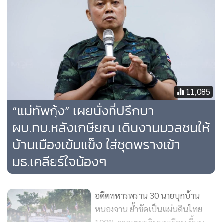
11,085
“แม่ทัพกุ้ง” เผยนั่งที่ปรึกษา
ผบ.ทบ.หลังเกษียณ เดินงานมวลชนให้
ที่แม่ทัพฯ แต่งชุดลายพรางนี้ เพื่อเป็นการสดุดีให้กับทหารกล้าที่
บ้านเมืองเข้มแข็ง ใส่ชุดพรางเข้า
เสียสละ ในชุดนี้จะมีธงชาติอยู่ เพื่อให้รู้กูนี่แหละทหารไทย น้องๆ
ต้องมีความภูมิใจในความเป็นชาติไทย ร้องดังๆ ร้องเพลงชาติไทย
มธ.เคลียร์ใจน้องๆ
เพลงสรรเสริญพระบารมี ร้องไปเลยในโรงหนัง ไม่ต้องอาย เรา
ร้องให้บรรพบุรุษ ร้องให้อดีตพระมหากษัตริย์ ท่านมองเราอยู่
อดีตทหารพราน 30 นายบุกบ้าน
พระนเรศวร พระเจ้าตากสิน ในหลวงรัชกาลที่ ๙ มองลูกหลานอยู่
หนองจาน ย้ำชัดเป็นแผ่นดินไทย
ว่าลูกหลานท่านทำอะไรอยู่ เราร้องให้กับพวกท่านเหล่านั้น ว่า