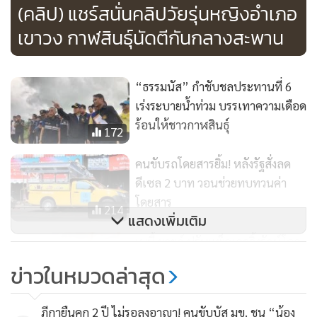
(คลิป) แชร์สนั่นคลิปวัยรุ่นหญิงอำเภอ
จากการสอบถาม น.ส.บี อายุ 16 ปี ซึ่งเป็นญาติพี่น้องกับนาย
เขาวง กาฬสินธุ์นัดตีกันกลางสะพาน
เจมส์ สามีของ น.ส.เอ บอกว่า ที่ผ่านมาก็เห็นนายเจมส์ชอบดุด่า
และทำร้าย น.ส.เอ บ่อยครั้ง เนื่องจากนายเจมส์เสพยาบ้ามากจน
“ธรรมนัส” กำชับชลประทานที่ 6
หลอน บางครั้งถึงขั้นถือมีดขู่จะฆ่าทั้งแม่และลูกตัวเองด้วย จน
เร่งระบายน้ำท่วม บรรเทาความเดือด
น.ส.เอ ทนไม่ไหวขอร้องให้พาไปส่งที่ บขส.เพื่อจะหนีกลับบ้านที่
ร้อนให้ชาวกาฬสินธุ์
จ.กาฬสินธุ์ กลัวว่าถ้าอยู่ต่อไปอาจจะเป็นอันตราย แต่เนื่องจาก
172
น.ส.เอไม่มีเงินติดตัวสักบาท ตนจึงพาขี่รถ จยย.มาที่บ้านตนเอง
คนขับรถโดยสารยิ้ม! หลังรัฐสั่งลด
ก่อนซึ่งอยู่คนละตำบล เพื่อมาปรึกษากับแม่ว่าจะช่วยยังไง ก่อน
ดีเซล 2 บาท วอนช่วยทบทวนค่า
จะประสานหน่วยกู้ภัยฯ ช่วยเหลือ แม้ตนจะเป็นญาติของนาย
โดยสาร
214
เจมส์ แต่ไม่ได้เห็นด้วยกับการกระทำแบบนี้ สงสาร น.ส.เอ เพราะ
แสดงเพิ่มเติม
ขนาดตอนคลอดก็ไม่มีเงินสักบาท ยังดีที่ รพ.ให้ใช้สิทธิ 30 บาท
เบบี้ มายด์ ปรับแพ็คเกจจิ้งรักษ์โลก
ชูสูตรใหม่ เอสเซ้นส์ออร์แกนิก
ข่าวในหมวดล่าสุด
จากนั้นผู้สื่อข่าวได้เดินทางไปยังบ้านที่ น.ส.เอ อาศัยอยู่กับสามี
257
แต่พบบ้านปิดไม่มีใครอยู่ จึงได้ไปสอบถาม เพื่อนบ้าน บอกว่า
ฎีกายืนคุก 2 ปี ไม่รอลงอาญา! คนขับบัส มข. ชน “น้อง
เห็น น.ส.เอ มาอยู่กินกับนายเจมส์ได้ประมาณปีกว่าแล้ว ที่ผ่าน