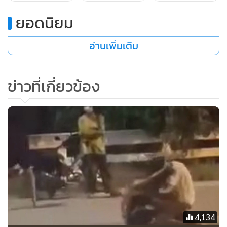
น.ส.เอ พร้อมทั้งได้ควักเงินส่วนตัวให้หน่วยกู้ภัยตำรวจทางหลวง
ยอดนิยม
บุรีรัมย์สำหรับเป็นค่าน้ำมันและค่าใช้จ่ายในการขับรถไปส่งแม่
และเด็กที่ จ.กาฬสินธุ์ เพราะหากให้เดินทางกลับด้วยรถโดยสารก็
อ่านเพิ่มเติม
กลัวจะไม่สะดวกเนื่องจากลูกยังเล็กมาก พร้อมกันนี้ยังได้มอบเงิน
จำนวนหนึ่งให้ น.ส.เอ หญิงวัย 16 เพื่อเป็นค่าใช้จ่ายในการเดิน
ข่าวที่เกี่ยวข้อง
ทางและดูแลลูกด้วย
4,134