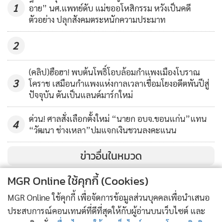
1
อาย” นศ.แพทย์ดับ แม่ขออโหสิกรรม หวังเป็นคดี
มา น.ส.เอจะชอบมาเล่าให้ฟังว่าสามีน้องเวลาหลอนยาบ้าจะชอบ
ตัวอย่าง ปลุกสังคมตระหนักความประมาท
ทำร้ายร่างกาย บางครั้งขู่ฆ่า ที่ผ่านมา น.ส.เอ เคยมาขอยืมเงินไป
ซื้อแพมเพิร์ส เพราะไม่มีเงิน ตนสงสารให้ยืมเห็นว่ามีลูกน้อย บาง
2
ครั้งไม่มีเงินซื้อข้าว ไปขอข้าวจากวัดมากิน น่าเห็นใจและน่า
สงสารเพราะ น.ส.เออายุยังน้อย แล้วยังมามีลูกอีก
(คลิป)ฮือฮา! พบต้นโพธิ์โอบล้อมกำแพงเมืองโบราณ
3
โคราช เสมือนกำแพงแห่งกาลเวลาเชื่อมโยงอดีตพันปีสู่
ปัจจุบัน ดันเป็นแลนด์มาร์กใหม่
ด่วน! ศาลสั่งเลือกตั้งใหม่ “นายก อบจ.ขอนแก่น”แทน
4
“วัฒนา ช่างเหลา”ปมแจกเงินชวนลงคะแนน
ข่าวอื่นในหมวด
MGR Online ใช้คุกกี้ (Cookies)
MGR Online ใช้คุกกี้ เพื่อจัดการข้อมูลส่วนบุคคลเพื่อนำเสนอ
ประสบการณ์คอนเทนต์ที่ดีที่สุดให้กับผู้อ่านบนเว็บไซต์ และ