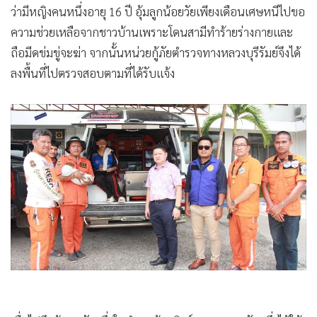
ว่ามีหญิงคนหนึ่งอายุ 16 ปี อุ้มลูกน้อยวัยเพียงเดือนเศษหนีไปขอ
•
เกม
ความช่วยเหลือจากชาวบ้านเพราะโดนสามีทำร้ายร่างกายและ
•
วิทยาศาสตร์
ถือมีดข่มขู่จะฆ่า จากนั้นหน่วยกู้ภัยตำรวจทางหลวงบุรีรัมย์จึงได้
•
SMEs
ลงพื้นที่ไปตรวจสอบตามที่ได้รับแจ้ง
•
หุ้น
•
อินโดจีน
•
กองทุนรวม
•
Celeb Online
•
Factcheck
•
ญี่ปุ่น
•
News1
•
Gotomanager