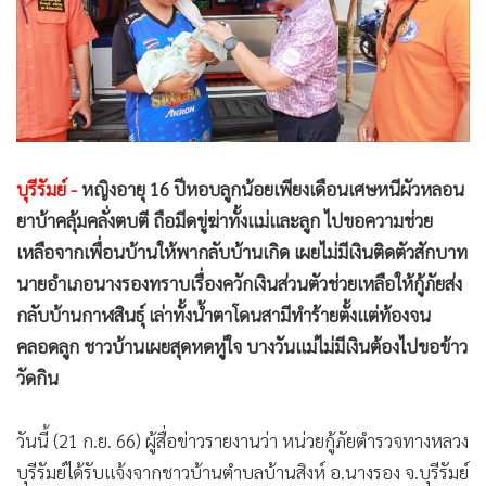
•
Good health & Well-being
•
Green Innovation & SD
•
Management & HR
•
MGR Live
•
Infographic
•
การเมือง
บุรีรัมย์ -
หญิงอายุ 16 ปีหอบลูกน้อยเพียงเดือนเศษหนีผัวหลอน
•
ท่องเที่ยว
ยาบ้าคลุ้มคลั่งตบตี ถือมีดขู่ฆ่าทั้งแม่และลูก ไปขอความช่วย
•
กีฬา
เหลือจากเพื่อนบ้านให้พากลับบ้านเกิด เผยไม่มีเงินติดตัวสักบาท
•
ต่างประเทศ
นายอำเภอนางรองทราบเรื่องควักเงินส่วนตัวช่วยเหลือให้กู้ภัยส่ง
•
Special Scoop
กลับบ้านกาฬสินธุ์ เล่าทั้งน้ำตาโดนสามีทำร้ายตั้งแต่ท้องจน
•
เศรษฐกิจ-ธุรกิจ
คลอดลูก ชาวบ้านเผยสุดหดหู่ใจ บางวันแม่ไม่มีเงินต้องไปขอข้าว
•
จีน
วัดกิน
•
ชุมชน-คุณภาพชีวิต
•
อาชญากรรม
วันนี้ (21 ก.ย. 66) ผู้สื่อข่าวรายงานว่า หน่วยกู้ภัยตำรวจทางหลวง
•
Motoring
บุรีรัมย์ได้รับแจ้งจากชาวบ้านตำบลบ้านสิงห์ อ.นางรอง จ.บุรีรัมย์