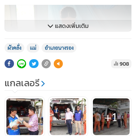
แสดงเพิ่มเติม
ผัวคลั่ง
แม่
อำเภอนางรอง
908
แกลเลอรี
จากนั้นหน่วยกู้ภัยตำรวจทางหลวงบุรีรัมย์จึงได้ประสานไปยัง
อำเภอเพื่อหาแนวทางช่วยเหลือทั้งแม่และลูก เมื่อนางสาว
เพชรรัตน์ ภูมาศ นายอำเภอนางรอง ทราบเรื่องที่เกิดขึ้น ได้ให้พา
+1
ทั้งแม่และลูกไปที่ที่ว่าการอำเภอนางรองเพื่อสอบถามราย
ละเอียดที่เกิดขึ้น เมื่อทราบเรื่องราวทั้งหมดและความประสงค์
ของ น.ส.เอ ท่านนายอำเภอได้โทรศัพท์ติดต่อพูดคุยกับแม่ของ