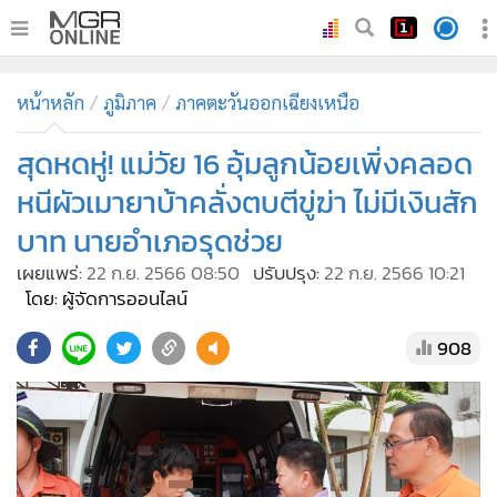
•
หน้าหลัก
หน้าหลัก
ภูมิภาค
ภาคตะวันออกเฉียงเหนือ
•
ทันเหตุการณ์
•
สุดหดหู่! แม่วัย 16 อุ้มลูกน้อยเพิ่งคลอด
ภาคใต้
•
ภูมิภาค
หนีผัวเมายาบ้าคลั่งตบตีขู่ฆ่า ไม่มีเงินสัก
•
Online Section
บาท นายอำเภอรุดช่วย
•
บันเทิง
เผยแพร่:
22 ก.ย. 2566 08:50
ปรับปรุง:
22 ก.ย. 2566 10:21
•
ผู้จัดการรายวัน
โดย: ผู้จัดการออนไลน์
•
คอลัมนิสต์
908
•
ละคร
•
CbizReview
•
Cyber BIZ
•
ผู้จัดกวน