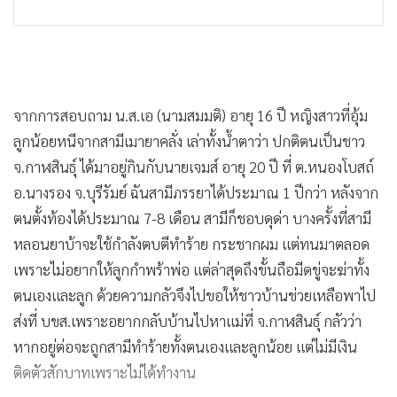
จากการสอบถาม น.ส.เอ (นามสมมติ) อายุ 16 ปี หญิงสาวที่อุ้ม
ลูกน้อยหนีจากสามีเมายาคลั่ง เล่าทั้งน้ำตาว่า ปกติตนเป็นชาว
จ.กาฬสินธุ์ ได้มาอยู่กินกับนายเจมส์ อายุ 20 ปี ที่ ต.หนองโบสถ์
อ.นางรอง จ.บุรีรัมย์ ฉันสามีภรรยาได้ประมาณ 1 ปีกว่า หลังจาก
ตนตั้งท้องได้ประมาณ 7-8 เดือน สามีก็ชอบดุด่า บางครั้งที่สามี
หลอนยาบ้าจะใช้กำลังตบตีทำร้าย กระชากผม แต่ทนมาตลอด
เพราะไม่อยากให้ลูกกำพร้าพ่อ แต่ล่าสุดถึงขั้นถือมีดขู่จะฆ่าทั้ง
ตนเองและลูก ด้วยความกลัวจึงไปขอให้ชาวบ้านช่วยเหลือพาไป
ส่งที่ บขส.เพราะอยากกลับบ้านไปหาแม่ที่ จ.กาฬสินธุ์ กลัวว่า
หากอยู่ต่อจะถูกสามีทำร้ายทั้งตนเองและลูกน้อย แต่ไม่มีเงิน
ติดตัวสักบาทเพราะไม่ได้ทำงาน