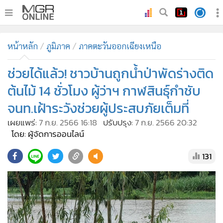
•
หน้าหลัก
หน้าหลัก
ภูมิภาค
ภาคตะวันออกเฉียงเหนือ
•
ทันเหตุการณ์
•
ช่วยได้แล้ว! ชาวบ้านถูกน้ำป่าพัดร่างติด
ภาคใต้
•
ภูมิภาค
ต้นไม้ 14 ชั่วโมง ผู้ว่าฯ กาฬสินธุ์กำชับ
•
Online Section
จนท.เฝ้าระวังช่วยผู้ประสบภัยเต็มที่
•
บันเทิง
เผยแพร่:
7 ก.ย. 2566 16:18
ปรับปรุง:
7 ก.ย. 2566 20:32
•
ผู้จัดการรายวัน
โดย: ผู้จัดการออนไลน์
•
คอลัมนิสต์
131
•
ละคร
•
CbizReview
•
Cyber BIZ
•
ผู้จัดกวน