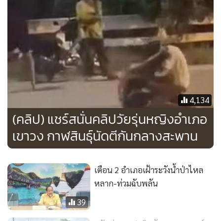
รายงานข้อมูลล่าสุดมีน้ำท่วมขังในพื้นที่รวม 4 อำเภอ 5 ตำบล
ส่วนใหญ่เป็นพื้นที่นาข้าว และถนนสัญจร ประกอบด้วย อำเภอกุ
ฉินารายณ์ 1 ตำบล 16 หมู่บ้าน ยังคงมีน้ำท่วมนาข้าว, อำเภอ
ห้วยผึ้ง 1 ตำบล ปริมาณน้ำเอ่อท่วมถนนหมายเลข 12 ห้วยผึ้ง-
สมเด็จ
4,134
(คลิป) แชร์สนั่นคลิปวัยรุ่นหญิงอำเภอ
เขาวง กาฬสินธุ์นัดตีกันกลางสะพาน
เตือน 2 อำเภอเฝ้าระวังน้ำป่าไหล
หลาก-ท่วมฉับพลัน
39