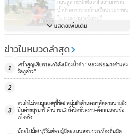
กลับสู่ภาวะปกติแล้ว! สถานการณ์
น้ำป่าหลากท่วมบ้านเรือนประชาชน
ใน อ.มะขาม จ.จันทบุรี
120
แสดงเพิ่มเติม
รถนักเรียนคว่ำอีก ตกท้องนาเจ็บ
ระนาวกว่า 10 คน โชคดีไม่มีผู้เสีย
ข่าวในหมวดล่าสุด
ชีวิต
380
เศร้าสูญเสียพระเกจิดังเมืองน้ำดำ “หลวงพ่อณรงค์"แห่ง
1
วัดภูค่าว”
2
ตร.ยังไม่พบมูลเหตุชี้ชัด! หนุ่มยิงตัวเองสาหัสคาสนามยิง
3
ปืนค่ายสุรนารี ด้าน ทภ.2 สั่งปิดชั่วคราว-ตั้งกก.สอบข้อ
เท็จจริง
น้อยไปมั้ย! บุรีรัมย์พบผู้มีคะแนนสอบขรก.ท้องถิ่นผิด