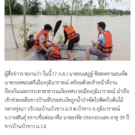
ผู้สื่อข่าวรายงานว่า วันนี้ (7 ก.ย.) นายธนเสฏฐ์ ชัยสงครามธนทัต
นายกเทศมนตรีเมืองกุฉินารายณ์ พร้อมด้วยเจ้าหน้าที่งาน
ป้องกันและบรรเทาสาธารณภัยเทศบาลเมืองกุฉินารายณ์ นำเรือ
เข้าช่วยเหลือชาวบ้านที่ประสบภัยถูกน้ำป่าพัดไปติดกับต้นไม้
กลางทุ่งนา บริเวณบ้านบัวขาว ม.9 ต.บัวขาว อ.กุฉินารายณ์
จ.กาฬสินธุ์ ทราบชื่อต่อมาคือ นายธงชัย ประกอบแสง อายุ 39 ปี
ชาวบ้านบัวขาว ม.14