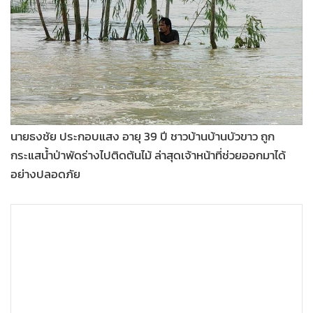
•
Good health & Well-being
•
Green Innovation & SD
•
Management & HR
•
MGR Live
•
Infographic
•
การเมือง
•
ท่องเที่ยว
นายธงชัย ประกอบแสง อายุ 39 ปี ชาวบ้านบ้านบัวขาว ถูก
•
กีฬา
กระแสน้ำป่าพัดร่างไปติดต้นไม้ ล่าสุดเจ้าหน้าที่ช่วยออกมาได้
อย่างปลอดภัย
•
ต่างประเทศ
•
Special Scoop
•
เศรษฐกิจ-ธุรกิจ
•
จีน
•
ชุมชน-คุณภาพชีวิต
•
อาชญากรรม
•
Motoring