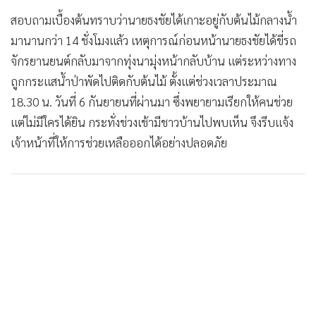
สอบถามเบื้องต้นทราบว่านายธงชัยได้เกาะอยู่กับต้นไม้กลางน้ำ
มานานกว่า 14 ชั่งโมงแล้ว เหตุการณ์ก่อนหน้านายธงชัยได้ขี่รถ
จักรยานยนต์กลับมาจากทุ่งนามุ่งหน้ากลับบ้าน แต่ระหว่างทาง
ถูกกระแสน้ำป่าพัดไปติดกับต้นไม้ ตั้งแต่ช่วงเวลาประมาณ
18.30 น. วันที่ 6 กันยายนที่ผ่านมา ซึ่งพยายามเรียกให้คนช่วย
แต่ไม่มีใครได้ยิน กระทั่งช่วงเช้ามีชาวบ้านไปพบเห็น จึงรีบแจ้ง
เจ้าหน้าที่ให้การช่วยเหลือออกได้อย่างปลอดภัย