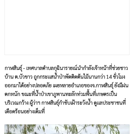
•
เกม
•
วิทยาศาสตร์
•
SMEs
•
หุ้น
•
อินโดจีน
•
กองทุนรวม
•
Celeb Online
กาฬสินธุ์ - เทศบาลตำบลกุฉินารายณ์นำกำลังเจ้าหน้าที่ช่วยชาว
•
Factcheck
บ้าน ต.บัวขาว ถูกกระแสน้ำป่าพัดติดต้นไม้นานกว่า 14 ชั่วโมง
•
ญี่ปุ่น
ออกมาได้อย่างปลอดภัย เผยหลายอำเภอของจ.กาฬสินธุ์ ยังมีฝน
•
News1
ตกหนัก ขณะที่น้ำป่าเขาภูพานทะลักท่วมพื้นที่เกษตรเป็น
•
Gotomanager
บริเวณกว้าง ผู้ว่าฯ กาฬสินธุ์กำชับเฝ้าระวังน้ำ ดูแลประชาชนที่
เดือดร้อนอย่างเต็มที่