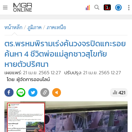
•
หน้าหลัก
หน้าหลัก
ภูมิภาค
ภาคเหนือ
•
ทันเหตุการณ์
•
ตร.พรหมพิรามเร่งค้นวงจรปิดแกะรอย
ภาคใต้
•
ภูมิภาค
ค้นหา 4 ชีวิตพ่อแม่ลูกชาวสุโขทัย
•
Online Section
หายตัวปริศนา
•
บันเทิง
เผยแพร่:
21 เม.ย. 2565 12:27
ปรับปรุง:
21 เม.ย. 2565 12:27
•
ผู้จัดการรายวัน
โดย: ผู้จัดการออนไลน์
•
คอลัมนิสต์
421
•
ละคร
•
CbizReview
•
Cyber BIZ
•
ผู้จัดกวน