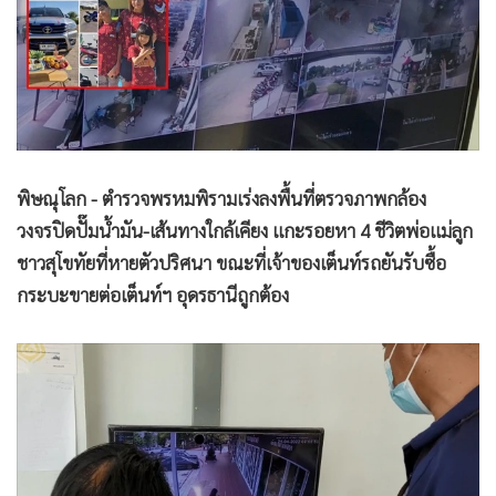
•
Good health & Well-being
•
Green Innovation & SD
•
Management & HR
•
MGR Live
•
Infographic
•
การเมือง
พิษณุโลก - ตำรวจพรหมพิรามเร่งลงพื้นที่ตรวจภาพกล้อง
•
ท่องเที่ยว
วงจรปิดปั๊มน้ำมัน-เส้นทางใกล้เคียง แกะรอยหา 4 ชีวิตพ่อแม่ลูก
•
กีฬา
ชาวสุโขทัยที่หายตัวปริศนา ขณะที่เจ้าของเต็นท์รถยันรับซื้อ
•
ต่างประเทศ
กระบะขายต่อเต็นท์ฯ อุดรธานีถูกต้อง
•
Special Scoop
•
เศรษฐกิจ-ธุรกิจ
•
จีน
•
ชุมชน-คุณภาพชีวิต
•
อาชญากรรม
•
Motoring