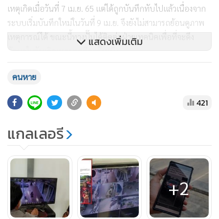
เหตุเกิดเมื่อวันที่ 7 เม.ย. 65 แต่ได้ถูกบันทึกทับไปแล้วเนื่องจาก
ระบบเริ่มบันทึกใหม่ในวันที่ 9 เม.ย. จึงยังไม่สามารถย้อนดูภาพ
เหตุการณ์ได้ ขณะนี้ทางปั๊มได้ติดต่อฝ่ายเทคนิคเพื่อที่จะดึง
แสดงเพิ่มเติม
ข้อมูลในวันเกิดเหตุมาดูอีกครั้งหนึ่ง
คนหาย
อย่างไรก็ตาม ตำรวจชุดสืบสวน สภ.พรหมพิรามกำลังตรวจสอบ
กล้องวงจรปิดตามเส้นทางที่คาดว่ามีคนขับรถยนต์มารับทั้ง 4 คน
421
ออกไปจากปั๊มน้ำมัน ก่อนจะหายตัวไปไม่สามารถติดต่อได้ใน
ที่สุด
แกลเลอรี
ขณะที่ผู้สื่อข่าวได้โทรศัพท์สอบถามผู้ประกอบการเต็นท์รถใน
พื้นที่จังหวัดพิษณุโลก ซึ่งติดต่อซื้อรถกระบะคันนี้ไป ซึ่งให้ข้อมูล
ว่าได้ขายรถต่อไปยังเต็นท์รถที่จังหวัดอุดรธานีแล้ว และยืนยันว่า
+2
ทางเต็นท์ซื้อขายรถอย่างถูกต้อง