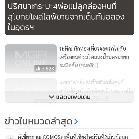
ปริศนา!กระบะ4พ่อแม่ลูกล่องหนที่
สุโขทัยโผล่ไลฟ์ขายจากเต็นท์มือสอง
ในอุดรฯ
ระทึก! นักท่องเที่ยวจอดรถไม่ดับ
เครื่องยนต์ รถไหลลงน้ำนครนายก
จมมิดคัน (ชมคลิป)
3,623
เผยภาพกลุ่มคนร้ายยิงถล่มศูนย์
ฮาร์เล่ย์ เดวิดสันพัทยามี 4 คน ลงมือ
แสดงเพิ่มเติม
สุดใจเย็น ตร.พอรู้ตัวแล้ว
2,711
“อัจฉริยะ” ชี้ คดีแตงโม เป็น
ข่าวในหมวดล่าสุด
ฆาตกรรมไม่ใช่อุบัติเหตุ เชื่อมี
ขบวนการสร้างหลักฐานเท็จ
5,582
ผู้เชี่ยวชาญICOMOSลงพื้นที่เชียงใหม่วันที่2เก็บข้อมูล