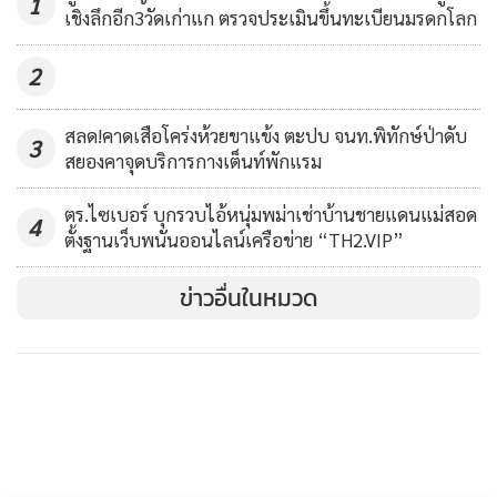
1
เชิงลึกอีก3วัดเก่าแก ตรวจประเมินขึ้นทะเบียนมรดกโลก
2
สลด!คาดเสือโคร่งห้วยขาแข้ง ตะปบ จนท.พิทักษ์ป่าดับ
3
สยองคาจุดบริการกางเต็นท์พักแรม
ตร.ไซเบอร์ บุกรวบไอ้หนุ่มพม่าเช่าบ้านชายแดนแม่สอด
4
ตั้งฐานเว็บพนันออนไลน์เครือข่าย “TH2.VIP”
ข่าวอื่นในหมวด