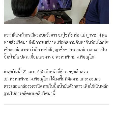
•
เกม
•
วิทยาศาสตร์
•
SMEs
•
หุ้น
ความคืบหน้ากรณีครอบครัวชาว จ.สุโขทัย พ่อ แม่ ลูกรวม 4 คน
•
อินโดจีน
หายตัวปริศนา ซึ่งมีการแชร์ภาพเพื่อติดตามค้นหากันว่อนโลกโซ
•
กองทุนรวม
เชียลฯ ต่อมาพบว่ามีการทำสัญญาซื้อขายรถยนต์กระบะภายใน
•
Celeb Online
ปั๊มน้ำมัน ปตท.เขื่อนนเรศวร อ.พรหมพิราม จ.พิษณุโลก
•
Factcheck
•
ญี่ปุ่น
ล่าสุดวันนี้ (21 เม.ย. 65) เจ้าหน้าที่ตำรวจชุดสืบสวน
•
News1
สภ.พรหมพิราม จ.พิษณุโลก ได้ลงพื้นที่ติดตามแกะรอยและ
•
Gotomanager
ตรวจสอบกล้องวงจรปิดภายในปั๊มน้ำมันดังกล่าว เพื่อใช้เป็นหลัก
ฐานในการคลี่คลายคดีปริศนานี้