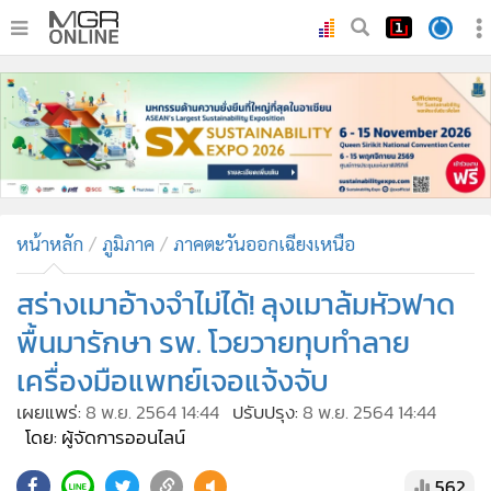
•
หน้าหลัก
•
ทันเหตุการณ์
•
ภาคใต้
•
ภูมิภาค
•
Online Section
หน้าหลัก
ภูมิภาค
ภาคตะวันออกเฉียงเหนือ
•
บันเทิง
•
ผู้จัดการรายวัน
สร่างเมาอ้างจำไม่ได้! ลุงเมาล้มหัวฟาด
•
คอลัมนิสต์
พื้นมารักษา รพ. โวยวายทุบทำลาย
•
ละคร
เครื่องมือแพทย์เจอแจ้งจับ
•
CbizReview
เผยแพร่:
8 พ.ย. 2564 14:44
ปรับปรุง:
8 พ.ย. 2564 14:44
•
Cyber BIZ
โดย: ผู้จัดการออนไลน์
•
ผู้จัดกวน
562