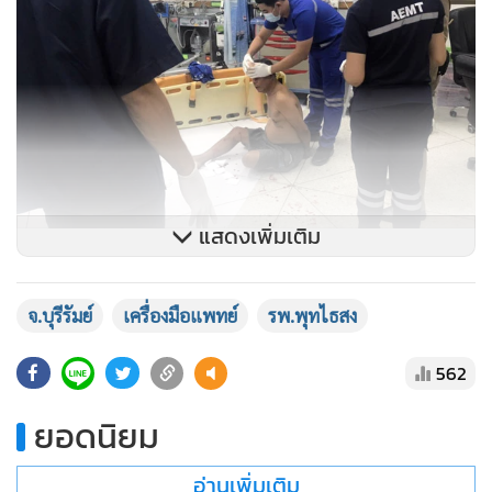
แสดงเพิ่มเติม
เหตุการณ์ดังกล่าวทั้งหมอ พยาบาล และคนไข้ที่มาใช้บริการต่าง
จ.บุรีรัมย์
เครื่องมือแพทย์
รพ.พุทไธสง
ก็ตกใจและไปหลบตามห้องต่างๆ เพราะกลัวจะไม่ปลอดภัย
เนื่องจากคุณลุงคุมสติไม่ได้ ถึงแม้ รปภ.และเจ้าหน้าที่เวรเปลจะ
562
เข้าไปพูดคุยเกลี้ยกล่อมให้คุณลุงใจเย็นแต่ก็ไม่เป็นผล จึงได้แจ้ง
ยอดนิยม
เจ้าหน้าที่ตำรวจมาช่วยระงับเหตุ ยอมรับว่าตกใจกับเหตุการณ์ที่
เกิดขึ้น อยากฝากให้คนไข้หรือญาติที่มารับบริการใน รพ.ได้ใจ
อ่านเพิ่มเติม