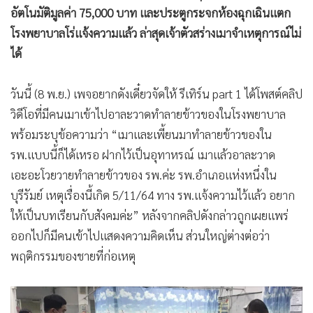
•
เกม
อัตโนมัติมูลค่า 75,000 บาท และประตูกระจกห้องฉุกเฉินแตก
โรงพยาบาลโร่แจ้งความแล้ว ล่าสุดเจ้าตัวสร่างเมาจำเหตุการณ์ไม่
•
วิทยาศาสตร์
ได้
•
SMEs
•
หุ้น
วันนี้ (8 พ.ย.) เพจอยากดังเดี๋ยวจัดให้ รีเทิร์น part 1 ได้โพสต์คลิป
•
อินโดจีน
วิดีโอที่มีคนเมาเข้าไปอาละวาดทำลายข้าวของในโรงพยาบาล
•
กองทุนรวม
พร้อมระบุข้อความว่า “เมาและเพี้ยนมาทำลายข้าวของใน
•
Celeb Online
รพ.แบบนี้ก็ได้เหรอ ฝากไว้เป็นอุทาหรณ์ เมาแล้วอาละวาด
•
Factcheck
เอะอะโวยวายทำลายข้าวของ รพ.ค่ะ รพ.อำเภอแห่งหนึ่งใน
•
ญี่ปุ่น
บุรีรัมย์ เหตุเรื่องนี้เกิด 5/11/64 ทาง รพ.แจ้งความไว้แล้ว อยาก
•
News1
ให้เป็นบทเรียนกับสังคมค่ะ” หลังจากคลิปดังกล่าวถูกเผยแพร่
•
Gotomanager
ออกไปก็มีคนเข้าไปแสดงความคิดเห็น ส่วนใหญ่ต่างต่อว่า
พฤติกรรมของชายที่ก่อเหตุ