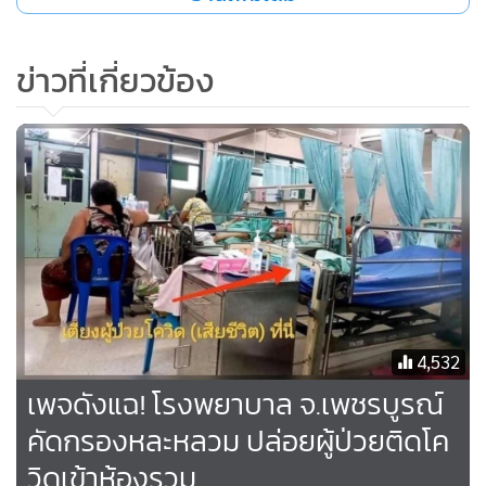
เย็นๆ เพราะช่วงนี้พยาบาลทำงานหนัก หากเป็นไปได้ไม่ควรจะ
ดื่มเครื่องดื่มแอลกอฮอล์แล้วมาอาละวาดทำลายข้าวของแบบนี้
ข่าวที่เกี่ยวข้อง
นายแพทย์ ธวัชชัย มากมน ผู้อำนวยการโรงพยาบาลพุทไธสง
เปิดเผยว่า ผู้ก่อเหตุชื่อ นายสานิตย์ (ขอสงวนนามสกุล) ภูมิลำเนา
อยู่ ต.มะเฟือง อ.พุทไธสง ซึ่งล้มในห้องน้ำ แล้วมีเลือดกำเดาไหล
จึงมารักษายังโรงพยาบาล พอมาถึงแพทย์ตรวจวินิจฉัยเบื้องต้น
ว่าได้รับบาดเจ็บทางศีรษะเพราะมีเลือดกำเดาไหล และมีประวัติ
ว่าหมดสติ นอกจากนี้ยังมีอาการเมาสุราด้วย ทำให้แยกได้ยากว่า
อาการทางระบบประสาท มาจากการเมาหรือจากการบาดเจ็บที่
ศีรษะกันแน่
4,532
เพจดังแฉ! โรงพยาบาล จ.เพชรบูรณ์
คัดกรองหละหลวม ปล่อยผู้ป่วยติดโค
วิดเข้าห้องรวม