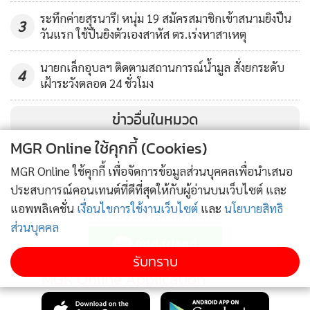
ระทึกค่ายสุรนารี! หนุ่ม 19 สมัครสมาชิกเข้าสนามยิงปืน
3
วันแรก ใช้ปืนยิงตัวเองสาหัส ตร.เร่งหาสาเหตุ
เจ้าหน้าที่และ รปภ.ของโรงพยาบาลไม่สามารถระงับเหตุได้ จึง
ต้องขอกำลังตำรวจเข้าระงับเหตุ ช่วงแรกนำตัวชายคนก่อเหตุไป
นายกเล็กอุบลฯ ติดตามสถานการณ์น้ำมูล สั่งยกระดับ
4
ควบคุมสงบสติอารมณ์ยังโรงพักก่อน แต่ทางแพทย์เกรงว่าผู้ป่วย
เฝ้าระวังตลอด 24 ชั่วโมง
จะมีอาการทางสมอง จึงขอให้นำตัวกลับมายังโรงพยาบาล
ข่าวอื่นในหมวด
พุทไธสงเพื่อทำทีซีสแกน ตรวจหาความผิดปกติทางสมองและ
รักษาต่อไป ซึ่งเหตุการณ์ดังกล่าวเกิดช่วงเวลาประมาณ 19.00 น.
MGR Online ใช้คุกกี้ (Cookies)
ของวันที่ 5 พ.ย. 64
MGR Online ใช้คุกกี้ เพื่อจัดการข้อมูลส่วนบุคคลเพื่อนำเสนอ
ประสบการณ์คอนเทนต์ที่ดีที่สุดให้กับผู้อ่านบนเว็บไซต์ และ
แอพพลิเคชั่น
เงื่อนไขการใช้งานเว็บไซต์
และ
นโยบายสิทธิ
ติดตามข่าวสารผ่านทาง LINE
ส่วนบุคคล
รับทราบ
MGR Online Application