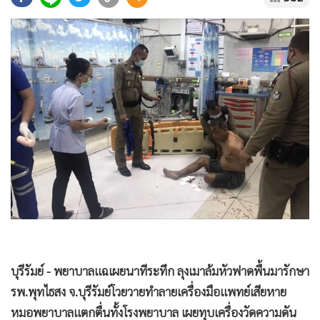
•
Good health & Well-being
•
Green Innovation & SD
•
Management & HR
•
MGR Live
•
Infographic
•
การเมือง
•
ท่องเที่ยว
•
กีฬา
•
ต่างประเทศ
•
Special Scoop
•
เศรษฐกิจ-ธุรกิจ
•
จีน
•
ชุมชน-คุณภาพชีวิต
บุรีรัมย์ - พยาบาลแฉเผยนาทีระทึก ลุงเมาล้มหัวฟาดพื้นมารักษา
•
อาชญากรรม
รพ.พุทไธสง จ.บุรีรัมย์โวยวายทำลายเครื่องมือแพทย์เสียหาย
•
Motoring
หมอพยาบาลแตกตื่นทั้งโรงพยาบาล เผยทุบเครื่องวัดความดัน