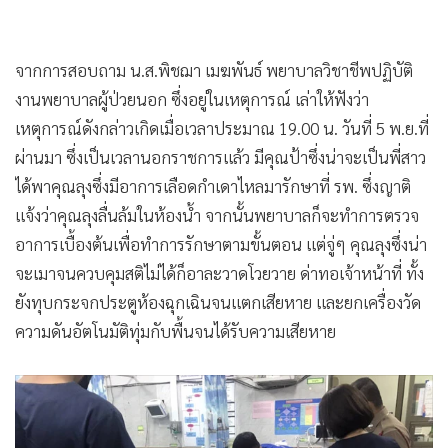
จากการสอบถาม น.ส.พิชฌา เมฆพันธ์ พยาบาลวิชาชีพปฏิบัติ
งานพยาบาลผู้ป่วยนอก ซึ่งอยู่ในเหตุการณ์ เล่าให้ฟังว่า
เหตุการณ์ดังกล่าวเกิดเมื่อเวลาประมาณ 19.00 น. วันที่ 5 พ.ย.ที่
ผ่านมา ซึ่งเป็นเวลานอกราชการแล้ว มีคุณป้าซึ่งน่าจะเป็นพี่สาว
ได้พาคุณลุงซึ่งมีอาการเลือดกำเดาไหลมารักษาที่ รพ. ซึ่งญาติ
แจ้งว่าคุณลุงลื่นล้มในห้องน้ำ จากนั้นพยาบาลก็จะทำการตรวจ
อาการเบื้องต้นเพื่อทำการรักษาตามขั้นตอน แต่จู่ๆ คุณลุงซึ่งน่า
จะเมาจนควบคุมสติไม่ได้ก็อาละวาดโวยวาย ด่าทอเจ้าหน้าที่ ทั้ง
ยังทุบกระจกประตูห้องฉุกเฉินจนแตกเสียหาย และยกเครื่องวัด
ความดันอัตโนมัติทุ่มกับพื้นจนได้รับความเสียหาย