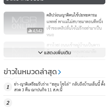
คลิปว่อนญาติคนไข้ปะทะคารม
แพทย์ พาแม่ไม่สบายมาตอนตีหนึ่ง
เจ้าของคลิปลั่นใจไม่รักอย่ามาเป็น
4,542
หมอ
สาวโวย! ถนนเข้าหมู่บ้านเป็นดาว
อังคาร พ่อขับตกหลุมพวงมาลัย
แสดงเพิ่มเติม
ตอนแรกเจ้าหน้าที่จะส่งต่อยังโรงพยาบาลบุรีรัมย์เพื่อตรวจ
กระแทกหน้าอก “ไตฉีก”
อาการบาดเจ็บทางสมอง แต่ผู้ป่วยไม่ให้ความร่วมมือในการรักษา
380
ในเบื้องต้น ซึ่งต้องให้น้ำเกลือ หรือว่าสารน้ำทางหลอดเลือด ผู้
ข่าวในหมวดล่าสุด
ตร.พิษณุโลกตามเจอแล้วแก๊ง
ป่วยขัดขืน ด่าทอ ต่อว่าเจ้าหน้าที่ ซึ่งเจ้าหน้าที่ปฏิบัติงานตาม
กะเทยเถื่อน แจ้งข้อหาบุกรุก-รุม
ปกติ ไม่ได้ทำอะไรให้ไม่พอใจ นอกจากนี้ยังทุบกระจกหน้าห้อง
ย่า-ญาติเตรียมรับร่าง “ฮลุน โซโล่” กลับถึงบ้านเย็นนี้ ตั้ง
ทำร้าย พ่วงลักทรัพย์อีก
1
1,088
ฉุกเฉิน และทุบเครื่องวัดความดันอัตโนมัติ ทำให้อุปกรณ์ทางการ
สวด 3 คืน ฌาปนกิจ 11 ส.ค.นี้
แพทย์เสียหายมูลค่า 75,000 บาท (เฉพาะราคาเครื่องวัดความ
ดันมูลค่า 75,000 บาท ส่วนประตูกระจกอยู่ระหว่างประเมิน
2
ราคา)