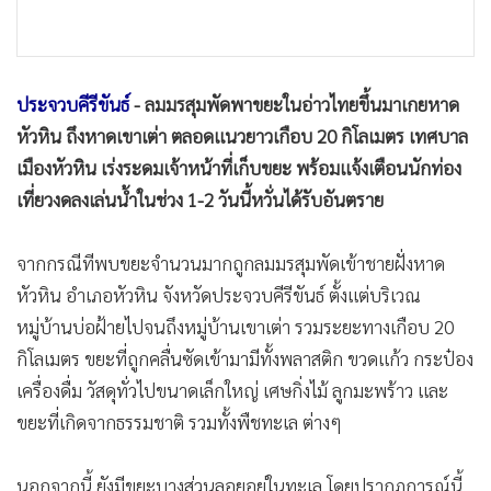
•
เกม
•
วิทยาศาสตร์
•
SMEs
ประจวบคีรีขันธ์
- ลมมรสุมพัดพาขยะในอ่าวไทยขึ้นมาเกยหาด
•
หุ้น
หัวหิน ถึงหาดเขาเต่า ตลอดแนวยาวเกือบ 20 กิโลเมตร เทศบาล
•
อินโดจีน
เมืองหัวหิน เร่งระดมเจ้าหน้าที่เก็บขยะ พร้อมแจ้งเตือนนักท่อง
•
กองทุนรวม
เที่ยวงดลงเล่นน้ำในช่วง 1-2 วันนี้หวั่นได้รับอันตราย
•
Celeb Online
•
Factcheck
จากกรณีทีพบขยะจำนวนมากถูกลมมรสุมพัดเข้าชายฝั่งหาด
•
ญี่ปุ่น
หัวหิน อำเภอหัวหิน จังหวัดประจวบคีรีขันธ์ ตั้งแต่บริเวณ
•
News1
หมู่บ้านบ่อฝ้ายไปจนถึงหมู่บ้านเขาเต่า รวมระยะทางเกือบ 20
•
Gotomanager
กิโลเมตร ขยะที่ถูกคลื่นซัดเข้ามามีทั้งพลาสติก ขวดแก้ว กระป๋อง
เครื่องดื่ม วัสดุทั่วไปขนาดเล็กใหญ่ เศษกิ่งไม้ ลูกมะพร้าว และ
ขยะที่เกิดจากธรรมชาติ รวมทั้งพืชทะเล ต่างๆ
นอกจากนี้ ยังมีขยะบางส่วนลอยอยู่ในทะเล โดยปรากฏการณ์นี้