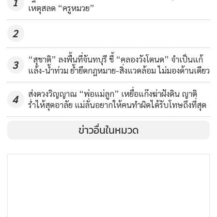
1
เหตุสลด “ครูหมวย”
2
“สุชาติ” ลงพื้นที่จันทบุรี ชี้ “คลองวังโตนด” จำเป็นแก้
3
แล้ง-น้ำท่วม ย้ำยึดกฎหมาย-สิ่งแวดล้อม ไม่มองด้านเดียว
ส่งดวงวิญญาณ “พ่อแม่ลูก” เหยื่อแก๊งฆ่าฝังดิน ญาติ
4
ร่ำไห้สุดอาลัย แม่ลั่นอยากให้คนทำผิดได้รับโทษถึงที่สุด
ข่าวอื่นในหมวด