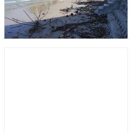
•
Good health & Well-being
•
Green Innovation & SD
•
Management & HR
•
MGR Live
•
Infographic
•
การเมือง
•
ท่องเที่ยว
•
กีฬา
•
ต่างประเทศ
•
Special Scoop
•
เศรษฐกิจ-ธุรกิจ
•
จีน
•
ชุมชน-คุณภาพชีวิต
•
อาชญากรรม
•
Motoring