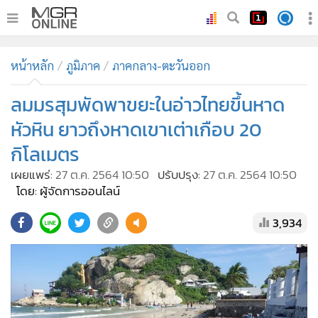
•
หน้าหลัก
หน้าหลัก
ภูมิภาค
ภาคกลาง-ตะวันออก
•
ทันเหตุการณ์
•
ลมมรสุมพัดพาขยะในอ่าวไทยขึ้นหาด
ภาคใต้
•
ภูมิภาค
หัวหิน ยาวถึงหาดเขาเต่าเกือบ 20
•
Online Section
กิโลเมตร
•
บันเทิง
เผยแพร่:
27 ต.ค. 2564 10:50
ปรับปรุง:
27 ต.ค. 2564 10:50
•
ผู้จัดการรายวัน
โดย: ผู้จัดการออนไลน์
•
คอลัมนิสต์
3,934
•
ละคร
•
CbizReview
•
Cyber BIZ
•
ผู้จัดกวน