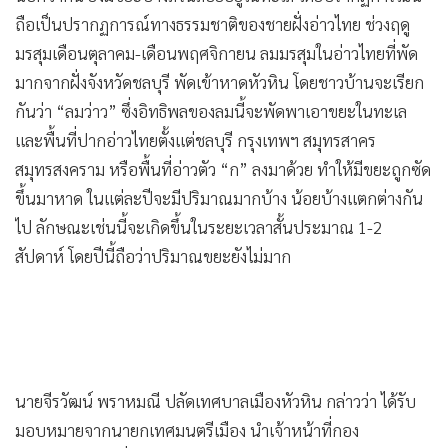
ถือเป็นปรากฏการณ์ทางธรรมชาติของชายฝั่งอ่าวไทย ช่วงฤดู
มรสุมเดือนตุลาคม-เดือนพฤศจิกายน ลมมรสุมในอ่าวไทยที่พัด
มากจากฝั่งจังหวัดชลบุรี พัดเข้าหาดหัวหิน โดยชาวบ้านจะเรียก
กันว่า “ลมว่าว” ซึ่งอิทธิพลของลมนี้จะพัดพาเอาขยะในทะเล
และพื้นที่ปากอ่าวไทยตั้งแต่ชลบุรี กรุงเทพฯ สมุทรสาคร
สมุทรสงคราม หรือพื้นที่อ่าวตัว “ก” ลงมาด้วย ทำให้มีขยะถูกซัด
ขึ้นมาหาด ในแต่ละปีจะมีปริมาณมากบ้าง น้อยบ้างแตกต่างกัน
ไป ลักษณะเช่นนี้จะเกิดขึ้นในระยะเวลาสั้นประมาณ 1-2
สัปดาห์ โดยปีนี้ถือว่าปริมาณขยะยังไม่มาก
นายจีรวัฒน์ พราหมณี ปลัดเทศบาลเมืองหัวหิน กล่าวว่า ได้รับ
มอบหมายจากนายกเทศมนตรีเมือง นำเจ้าหน้าที่กอง