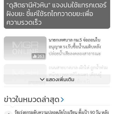
“ดุสิตธานีหัวหิน” แจงปมใช้แทรกเตอร์
ฝังขยะ ชี้แค่ใช้รถไถกวาดขยะเพื่อ
ความรวดเร็ว
นายกเทศบาล กม.5 จ่อถอนใบ
อนุญาต รง.รับซื้อน้ำนมดิบหลัง
ปล่อยน้ำเสียลงคลองสาธารณะ
263
ถนนสายบางบาล-ผักไห่ ถูกน้ำท่วม
หนักยาวหลายกิโลเมตร เตือนผู้
แสดงเพิ่มเติม
สัญจรใช้ความระมัดระวัง
5,317
ประจวบฯ พบผู้ติดเชื้อโควิดรายใหม่
ข่าวในหมวดล่าสุด
143 ราย ดับ 3 ราย
74
รัฐเร่งยกระดับความปลอดภัยโรงเรียน ตั้งเป้า 90 วัน หลัง