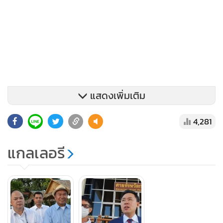
แสดงเพิ่มเติม
4,281
ขณะเดียวกัน ลุงจรูญ เตรียมที่จะฟ้องดำเนินคดีกับกลุ่มพยาน
ฝ่ายครูปรีชา ที่หวังจะเอาผิดกับลุงจรูญ จำนวน 5 คน ประกอบ
แกลเลอรี
ด้วย ครูปรีชา เจ๊บ้าบิ่น เจ๊พัช เจ๊เกียว และนายแผน ส่วนจะมีใคร
อีกหรือไม่นั้นจะต้องไปปรึกษากันก่อน คาดว่าจะเริ่มฟ้องพยาน
ทั้ง 5 รายได้ประมาณต้นปี 64
ผู้สื่อข่าวรายงานว่า ล่าสุด เมื่อเวลา 17.30 น. นายปรีชา