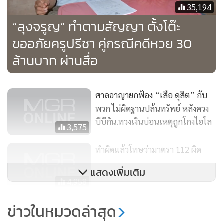
35,194
ที่ 1 และตัวผมเป็นจำเลยที่ 2 ในข้อหาร่วมกันฟ้องเท็จ เกี่ยวกับ
“ลุงจรูญ” ทำตามสัญญา ตั้งโต๊ะ
คดีหลัก โดยอ้างว่าเรานำความเท็จไปฟ้องต่อศาล ซึ่งเราก็ได้
ยืนยันต่อศาลว่าสิ่งที่เราไปพูดนั้นเราฟ้องไปตามข้อเท็จจริง และ
ขออภัยครูปรีชา คู่กรณีคดีหวย 30
เป็นการใช้สิทธิทางศาล
ล้านบาท ผ่านสื่อ
โดยบรรดาพยานหลักฐานต่างๆ ที่มาเบิกความสนับสนุนทั้งหมด
ศาลอาญายกฟ้อง “เสือ ดุสิต” กับ
จำนวน 9 ปากที่อยู่ในตลาดเรดซิตี้ ก็ยังยืนยันเหมือนเดิม ไม่ว่าจะ
พวก ไม่ผิดฐานปล้นทรัพย์ หลังควง
เป็นชั้นคณะกองปราบ หรือแม้กระทั่งภาค 7 และหรือแม้กระทั่ง
บีบีกัน.ทวงเงินบ่อนเหตุถูกโกงไฮโล
ในชั้นศาลทุกคนก็ยังยืนยันเหมือนเดิม โดยที่ไม่มีพยานปากไหน
3,575
จะเปลี่ยนแปลงคำพูดของตัวเองว่าเห็นคุณครูไปเดินตลาดเรดซิตี้
ทำผิดแล้วโทษว่ามาตรา 112 ผิด
ในวันที่ 31 ต.ค.60
แสดงเพิ่มเติม
4,958
แต่อย่างไรก็ตาม ในวันนี้ฝ่ายผมได้มีการซักค้านในฐานะฝ่ายถูก
ฟ้อง โดยได้มีการซักค้านพยานจนเสร็จ จากนั้นศาลได้มีการนัด
ป.จับอดีตเซลส์แมนแสบ เชิดเงิน
ข่าวในหมวดล่าสุด
ฟังคำสั่งหรือคำพิพากษาในวันที่ 1 ก.พ.64 ในส่วนของคดีหลักที่
จองรถยนต์ลูกค้า