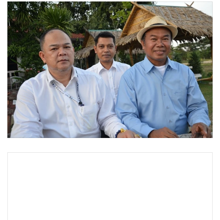
•
Good health & Well-being
•
Green Innovation & SD
•
Management & HR
•
MGR Live
•
Infographic
•
การเมือง
•
ท่องเที่ยว
•
กีฬา
•
ต่างประเทศ
•
Special Scoop
•
เศรษฐกิจ-ธุรกิจ
•
จีน
•
ชุมชน-คุณภาพชีวิต
•
อาชญากรรม
•
Motoring