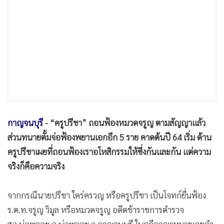
•
เกม
•
วิทยาศาสตร์
•
SMEs
•
หุ้น
•
อินโดจีน
•
กองทุนรวม
•
Celeb Online
•
Factcheck
กาญจนบุรี
- “ครูปรีชา” ถอนฟ้องหมวดจรูญ ตามสัญญาแล้ว
•
ญี่ปุ่น
ส่วนทนายตั้มจ่อฟ้องพยานเอกอีก 5 ราย คาดต้นปี 64 เริ่ม ด้าน
•
News1
ครูปรีชาเผยที่ถอนฟ้องเราอโหสิกรรมให้ซึ่งกันและกัน แต่ความ
•
Gotomanager
จริงก็คือความจริง
จากกรณีนายปรีชา ใคร่ครวญ หรือครูปรีชา เป็นโจทก์ยื่นฟ้อง
ร.ต.ท.จรูญ วิมูล หรือหมวดจรูญ อดีตข้าราชการตำรวจ
สภ.บ่อพลอย อ.บ่อพลอย จ.กาญจนบุรี ในคดีอาญาหมายเลขดำ