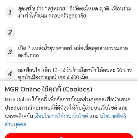
กำลังยื่นฎีกานั้น กำลังจะหมดเวลาลงในวันพรุ่งนี้ (18 ธ.ค.) แต่
710
สุดเศร้า! ร่าง “ครูหมวย” ถึงวัดตะโหนด ญาติ-เพื่อนร่วม
เมื่อวันที่ 16 ธ.ค.ที่ผ่านมา เราได้มีการขอขยายเวลาเอาไว้ ซึ่งก็
1
งานร่ำไห้ระงม ครอบครัวสุดอาลัย
ต้องรอคำสั่งศาลว่าท่านจะอนุญาตให้ขยายออกไปหรือไม่ ในส่วน
ของคดีนี้เชื่อว่าจะสามารถฎีกาได้ภายในปีหน้า
2
ครูปรีชา กล่าวว่า ครูเพิ่งเห็นภาพข่าวที่ศาลเมื่อช่วงเช้านี้เอง โดย
เปิด 7 แหล่งน้ำยุทธศาสตร์ หล่อเลี้ยงอุตสาหกรรมภาค
3
ตะวันออก
คืนที่ผ่านมาได้นั่งดูข่าวจากทีวีทุกช่อง แต่ไม่เห็นมีข่าวออกเลยสัก
ช่องหนึ่ง จึงได้สอบถามทนายความฝั่งหมวดจรูญ เขาตอบว่าได้
สะเทือนใจ! เด็ก 13-14 รับจ้างฝังยาบ้า ได้คนละ 50 บาท
4
แจ้งแล้วแต่นักข่าวไม่มา ซึ่งก็บอกเขาไปว่าไม่เป็นไร เพราะเท่าที่
ซุกป่าเมืองกาญจน์ เจอ 4,400 เม็ด
ได้ดูหัวข้อที่ได้ตกลงร่วมกัน พบว่าข้อมูลคำขออภัยที่ออกมามี
MGR Online ใช้คุกกี้ (Cookies)
ข้อมูลที่ตรงกัน แต่ได้ติติงไปเกี่ยวกับเรื่องบรรยากาศ และการจัด
ข่าวอื่นในหมวด
MGR Online ใช้คุกกี้ เพื่อจัดการข้อมูลส่วนบุคคลเพื่อนำเสนอ
โต๊ะแถลงที่ไม่เสมือนวันจริงที่แถลงข่าวในครั้งแรก
ประสบการณ์คอนเทนต์ที่ดีที่สุดให้กับผู้อ่านบนเว็บไซต์ และ
แอพพลิเคชั่น
เงื่อนไขการใช้งานเว็บไซต์
และ
นโยบายสิทธิ
สุดท้ายก็อยากจะฝากไปถึงท่านผู้ชมที่ได้ชมข่าวในค่ำคืนนี้ว่า สิ่ง
ส่วนบุคคล
ที่ผมฟ้องคุณลุงจรูญในข้อหาหมิ่นประมาทด้วยการโฆษณา
ติดตามข่าวสารผ่านทาง LINE
อยากจะฝากให้แง่คิดกับทุกท่านว่า การที่ทุกท่านจะโพสต์