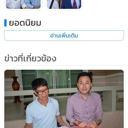
ใคร่ครวญ หรือครูปรีชา และนายวรยุทธ บุญวงศ์ใส ทนายความ
ส่วนตัว ได้เปิดเผยกับสื่อมวลชนที่ร้านอาหารสวนครูปรีชา หมู่ 3
ต.ปากแพรก อ.เมือง จ.กาญจนบุรี โดยนายวรยุทธ บุญวงศ์ใส
ยอดนิยม
เปิดเผยว่าวันนี้ศาลจังหวัดกาญจนบุรี ได้นัดพิจารณาคดีสองเรื่อง
อ่านเพิ่มเติม
เรื่องแรกคือ เรื่องที่มีการตกลงประนีประนอมกันในกรณีที่ครู
ข่าวที่เกี่ยวข้อง
ปรีชาเป็นโจทก์ยื่นฟ้องหมวดจรูญ ในข้อหาหมิ่นประมาท ซึ่งได้
ทำการไกล่เกลี่ยและสามารถประนีประนอมกันได้ แต่มีข้อแม้ว่า
หมวดจรูญ จะต้องไปตั้งโต๊ะแถลงข่าวให้มีบรรยากาศเสมือนกับ
วันที่แถลงข่าวครั้งแรกเมื่อวันที่ 3 พ.ย.62 เมื่อถึงเวลาปรากฏว่า
ฝ่ายหมวดจรูญ ได้นำคลิปภาพเสียงการแถลงข่าวมาแถลงต่อศาล
ว่าได้ปฏิบัติตามสัญญาแล้ว ส่วนถามว่าพอใจหรือไม่จะต้องให้ครู
ปรีชาเป็นคนตอบ
สำหรับเรื่องที่สอง คือกรณีที่หมวดจรูญ ฟ้องครูปรีชา เป็นจำเลย