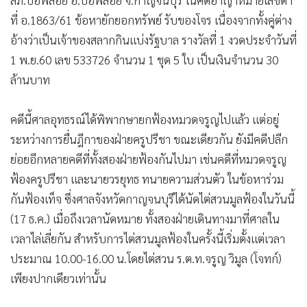
ที่ อ.1863/61 ข้อหายักยอกทรัพย์ รับของโจร เนื่องจากทั้งคู่ต่าง
อ้างว่าเป็นเจ้าของสลากกินแบ่งรัฐบาล รางวัลที่ 1 งวดประจำวันที่
1 พ.ย.60 เลข 533726 จำนวน 1 ชุด 5 ใบ เป็นเงินจำนวน 30
ล้านบาท
คดีนี้ศาลอุทธรณ์ได้พิพากษายกฟ้องหมวดจรูญไปแล้ว แต่อยู่
ระหว่างการยื่นฎีกาของฝ่ายครูปรีชา ขณะเดียวกัน ยังมีคดีปลีก
ย่อยอีกหลายคดีที่ทั้งสองฝ่ายฟ้องกันไปมา เช่นคดีที่หมวดจรูญ
ฟ้องครูปรีชา และนายวรยุทธ ทนายความส่วนตัว ในข้อหาร่วม
กันฟ้องเท็จ ซึ่งศาลจังหวัดกาญจนบุรีได้นัดไต่สวนมูลฟ้องในวันนี้
(17 ธ.ค.) เมื่อถึงเวลานัดหมาย ทั้งสองฝ่ายเดินทางมาที่ศาลใน
เวลาไล่เลี่ยกัน สำหรับการไต่สวนมูลฟ้องในครั้งนี้เริ่มตั้งแต่เวลา
ประมาณ 10.00-16.00 น.โดยไต่สวน ร.ต.ท.จรูญ วิมูล (โจทก์)
เพียงปากเดียวเท่านั้น