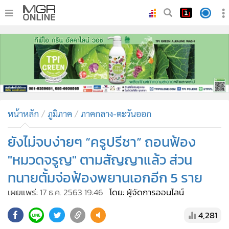
•
หน้าหลัก
•
ทันเหตุการณ์
•
ภาคใต้
•
ภูมิภาค
•
Online Section
หน้าหลัก
ภูมิภาค
ภาคกลาง-ตะวันออก
•
บันเทิง
•
ผู้จัดการรายวัน
ยังไม่จบง่ายๆ “ครูปรีชา” ถอนฟ้อง
•
คอลัมนิสต์
"หมวดจรูญ" ตามสัญญาแล้ว ส่วน
•
ละคร
ทนายตั้มจ่อฟ้องพยานเอกอีก 5 ราย
•
CbizReview
เผยแพร่:
17 ธ.ค. 2563 19:46
โดย: ผู้จัดการออนไลน์
•
Cyber BIZ
•
ผู้จัดกวน
4,281