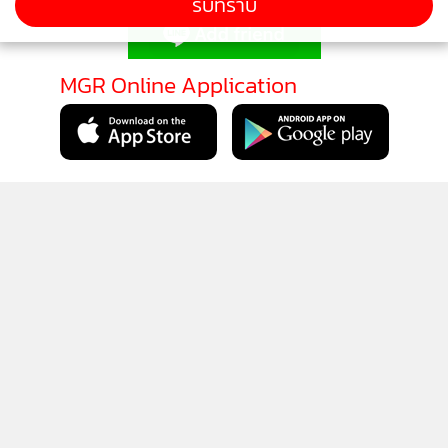
รับทราบ
ข่าวสารลงในโลกโซเชียล เป็นการละเมิดสิทธิของผู้อื่น ซึ่งทุกคนมี
สิทธิใช้สิทธิตามกฎหมาย และเรื่องนี้ผมก็ได้ใช้สิทธิตามกฎหมาย
MGR Online Application
แต่เราก็ได้อโหสิกรรมซึ่งกันและกันแล้วครับ แต่ความจริงก็คือ
ความจริง
ติดตาม MGR Online
นโยบายความเป็นส่วนตัว
นโยบายการใช้คุกกี้
ข้อกำหนดและเงื่อนไขการใช้บริการ
นโยบายการใช้ข้อมูล Facebook
เกี่ยวกับเรา
ติดต่อเรา
© 2014-2026 mgronline.com. All rights reserved.