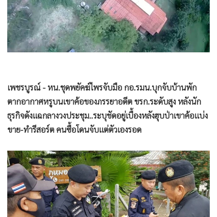
•
Good health & Well-being
•
Green Innovation & SD
•
Management & HR
•
MGR Live
•
Infographic
•
การเมือง
เพชรบูรณ์ - หน.ชุดพยัคฆ์ไพรจับมือ กอ.รมน.บุกจับบ้านพัก
•
ท่องเที่ยว
ตากอากาศหรูบนเขาค้อของภรรยาอดีต ขรก.ระดับสูง หลังนัก
•
กีฬา
ธุรกิจดังแฉกลางวงประชุม..ระบุชัดอยู่เบื้องหลังฮุบป่าเขาค้อแบ่ง
•
ต่างประเทศ
ขาย-ทำรีสอร์ต คนซื้อโดนจับแต่ตัวเองรอด
•
Special Scoop
•
เศรษฐกิจ-ธุรกิจ
•
จีน
•
ชุมชน-คุณภาพชีวิต
•
อาชญากรรม
•
Motoring