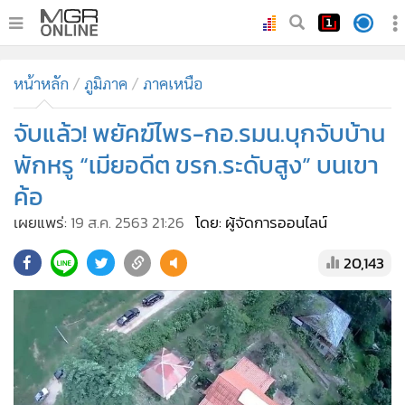
•
หน้าหลัก
หน้าหลัก
ภูมิภาค
ภาคเหนือ
•
ทันเหตุการณ์
•
จับแล้ว! พยัคฆ์ไพร-กอ.รมน.บุกจับบ้าน
ภาคใต้
•
ภูมิภาค
พักหรู “เมียอดีต ขรก.ระดับสูง” บนเขา
•
Online Section
ค้อ
•
บันเทิง
เผยแพร่:
19 ส.ค. 2563 21:26
โดย: ผู้จัดการออนไลน์
•
ผู้จัดการรายวัน
20,143
•
คอลัมนิสต์
•
ละคร
•
CbizReview
•
Cyber BIZ
•
ผู้จัดกวน