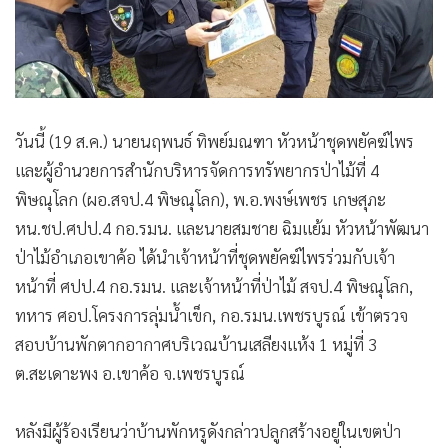
•
เกม
•
วิทยาศาสตร์
•
SMEs
•
หุ้น
•
อินโดจีน
วันนี้ (19 ส.ค.) นายนฤพนธ์ ทิพย์มณฑา หัวหน้าชุดพยัคฆ์ไพร
และผู้อำนวยการสำนักบริหารจัดการทรัพยากรป่าไม้ที่ 4
•
กองทุนรวม
พิษณุโลก (ผอ.สจป.4 พิษณุโลก), พ.อ.พงษ์เพชร เกษสุภะ
•
Celeb Online
หน.ชป.ศปป.4 กอ.รมน. และนายสมชาย ฉิมแย้ม หัวหน้าพัฒนา
•
Factcheck
ป่าไม้อำเภอเขาค้อ ได้นำเจ้าหน้าที่ชุดพยัคฆ์ไพรร่วมกับเจ้า
•
ญี่ปุ่น
หน้าที่ ศปป.4 กอ.รมน. และเจ้าหน้าที่ป่าไม้ สจป.4 พิษณุโลก,
•
News1
ทหาร ศอป.โครงการลุ่มน้ำเข็ก, กอ.รมน.เพชรบูรณ์ เข้าตรวจ
•
Gotomanager
สอบบ้านพักตากอากาศบริเวณบ้านเสลียงแห้ง 1 หมู่ที่ 3
ต.สะเดาะพง อ.เขาค้อ จ.เพชรบูรณ์
หลังมีผู้ร้องเรียนว่าบ้านพักหรูดังกล่าวปลูกสร้างอยู่ในเขตป่า