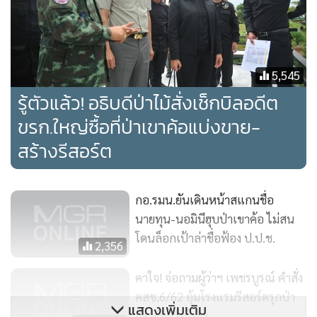
ประชุมด้วย โดยพาดพิงว่ามีอดีตข้าราชการระดับสูงซื้อป่าเขาค้อ
สร้างรีสอร์ต
5,545
รู้ตัวแล้ว! อธิบดีป่าไม้สั่งเช็กบิลอดีต
ขรก.ใหญ่ซื้อที่ป่าเขาค้อแบ่งขาย-
สร้างรีสอร์ต
กอ.รมน.ยันเดินหน้าสแกนชื่อ
นายทุน-นอมินีฮุบป่าเขาค้อ ไม่สน
โดนล็อกเป้าล่าชื่อฟ้อง ป.ป.ช.
2,356
นอกจากนั้น นายประสมยังแฉหลักฐานว่าอดีตข้าราชการระดับ
สูงรายนี้มีการทำสัญญาแบ่งซื้อขายที่ดินแปลงนี้ให้แก่ผู้ประกอบ
คาใจ! จ่อถามผู้ว่าฯ เพชรบูรณ์ คำสั่ง
การอีกราย โดยผ่านนายหน้าซึ่งเป็นเจ้าของรีสอร์ตรายหนึ่งบน
คสช.6/62 อุ้มโรงแรมรีสอร์ตรุกป่า
แสดงเพิ่มเติม
เขาค้อหรือไม่!?
เขาค้อ ต่อมาในปี 2561 ที่ดินซึ่งแบ่งขายได้ถูกเจ้าหน้าที่ทำการ