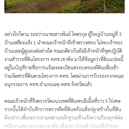
อย่างไรก็ตาม ระหว่างนายเสาวพันธ์ โคตรกุล ผู้ใหญ่บ้านหมู่ที่ 3
บ้านเสลียงแห้ง 1 นำคณะเจ้าหน้าที่เข้าตรวจสอบ ไม่พบเจ้าของ
บ้านและผู้ดูแลแต่อย่างใด ขณะเดียวกันยังมีเจ้าหน้าที่ชุดปฏิบัติ
งานสำรวจที่ดินโครงการ คทช.เขาค้อ มาให้ข้อมูลว่าที่ดินแปลงนี้
อยู่ในบัญชีรายชื่อการแจ้งลงทะเบียนครอบครองที่ดินเพื่อเข้า
ร่วมจัดสรรที่ดินตามโครงการ คทช. โดยผ่านการรับรองจากคณะ
อนุกรรมการ คทช.อำเภอและ คทช.จังหวัดแล้ว
คณะเจ้าหน้าที่จึงตรวจวัดแนวเขตที่ดินพบมีเนื้อที่ราว 5 ไร่เศษ
จากนั้นได้ทำบันทึกการตรวจยึดที่ดินพร้อมสิ่งปลูกสร้างในที่ดิน
ดังกล่าว เพื่อจะรวบรวมพยานหลักฐานเข้าแจ้งความร้องทุกข์ต่อ
พนักงานสอบสวน สภ.เขาค้อ เพื่อกล่าวโทษดำเนินคดีเจ้าของ