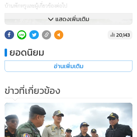
บ้านพักหรูและผู้เกี่ยวข้องต่อไป
แสดงเพิ่มเติม
20,143
ยอดนิยม
อ่านเพิ่มเติม
ข่าวที่เกี่ยวข้อง
การจับกุมในครั้งนี้เกิดขึ้นหลังนายประสม ประคุณสุขใจ เจ้าของ
รีสอร์ตดังในพื้นที่ ต.แคมป์สน อ.เขาค้อ ได้ออกมาแฉกลางที่
ประชุมคณะอนุกรรมาธิการป้องกันและปราบปรามการทุจริต
ประพฤติมิชอบ สภาผู้แทนราษฎรฯ ที่มีตัวแทนกรมป่าไม้เข้าร่วม