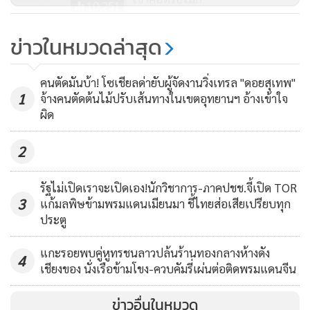
10,251
จับกุมดำเนินคดี จนทำให้ผู้ประกอบการรายที่ถูกจับกุม แจ้งขอ
DSI รับเป็นคดีพิเศษ ส่ง จนท.บินโด
ข่าวในหมวดล่าสุด
ยกเลิกสัญญาและขอเงินคืนจากอดีตข้าราชการรายนี้
รนส่องจับจีพีเอส-รังวัดโครงการ
จัดสรรยักษ์มูลค่าหมื่นล้านเขาค้อ
แต่เนื่องจากถูกปฏิเสธที่จะคืนเงิน ทำให้ผู้ประกอบการที่ตกเป็น
8,554
คนตัดมันบ้า! โซเชียลด่ายับผู้จัดงานวิ่งเทรล "ดอยสุเทพ"
1
จ้างคนตัดต้นไม้ปรับเส้นทางในเขตอุทยานฯ อ้างเข้าใจ
ผู้ต้องหาพลิกคำให้การในชั้นสอบสวน จากนั้นยังร้องขอความ
ผิด
เป็นธรรมต่อพนักงานอัยการหล่มสัก โดยปฏิเสธไม่ใช่ผู้ต้องหาตัว
จริงและไม่ต้องการเป็นแพะรับบาปแทนขบวนการบุกรุกทำลาย
2
ป่าเขาค้อ พร้อมซัดทอดถึงอดีตข้าราชการระดับสูงรายนี้และ
เจ้าของรีสอร์ตซึ่งเป็นนายหน้าค้าที่ดินเป็นผู้ที่อยู่เบื้องหลัง
รัฐไม่เปิดเราจะเปิดเอง!นักวิชาการ-ภาคปชช.จี้เปิด TOR
ขบวนการฮุบป่าเขาค้อด้วย
3
แก้มลพิษข้ามพรมแดนเมียนมา ชี้ไทยส่อเสียเปรียบทุก
ประตู
แกะรอยพบคู่หูทรชนลาวปล้นร้านทองกลางห้างดัง
4
เชียงของ นั่งเรือข้ามโขง-ควบคัมรี่เผ่นต่อติดพรมแดนจีน
ข่าวอื่นในหมวด