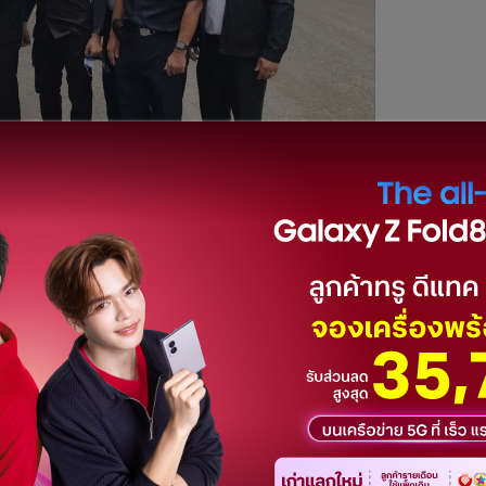
ิบดีกรมสอบสวนคดีพิเศษ นำหมายค้นศาลจังหวัดหล่มสัก ลงพื้นที่
็บข้อมูลโครงการบริซซ์เขาค้อ ต.แคมป์สน อ.เขาค้อ ซึ่งเป็นโครงการ
ล้วส่งมอบหลักฐานให้ DSI รับเป็นคดีพิเศษ เมื่อวันที่ 30 มี.ค.
.4 กอ.รมน. และชุดพยัคฆ์ไพร โดยนายสมชาย ฉิมแย้ม รวมทั้ง
ลงพื้นที่ด้วย
โครงการฯ ขณะที่ DSI ได้ใช้อากาศยานไร้คนขับร่วมกับเครื่องรับ