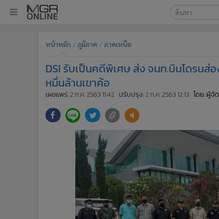
เลือกเครื่องมือท
•
หน้าหลัก
หน้าหลัก
ภูมิภาค
ภาคเหนือ
ค้นหา
•
ทันเหตุการณ์
Google
•
ภาคใต้
DSI รับเป็นคดีพิเศษ ส่ง จนท.บินโดรนส่อ
•
ภูมิภาค
MGR Onl
หมื่นล้านเขาค้อ
•
Online Section
เผยแพร่:
2 ก.ค. 2563 11:42
ปรับปรุง:
2 ก.ค. 2563 12:13
โดย: ผู้จ
ค้นหาขั
•
บันเทิง
•
ผู้จัดการรายวัน
•
คอลัมนิสต์
•
ละคร
•
CbizReview
•
Cyber BIZ
•
ผู้จัดกวน
•
Good health & Well-being
•
Green Innovation & SD