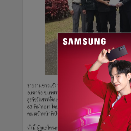
•
อินโดจีน
•
กองทุนรวม
•
Celeb Online
•
Factcheck
•
ญี่ปุ่น
•
News1
•
Gotomanager
รายงานข่าวแจ้งว่า พ.ต.อ.อัครพล บุณโยปัษฎัมภ์ รองอธ
อ.เขาค้อ จ.เพชรบูรณ์ เมื่อวันที่ 1 ก.ค.ที่ผ่านมา เพื่อเก
ธุรกิจจัดสรรที่ดินขาย หลังกรมป่าไม้ตรวจสอบการออกโฉนดแ
63 ที่ผ่านมา โดยมี พ.อ.พงษ์เพชร เกษสุภะ หน.ชป.ศปป
คณะเจ้าหน้าที่ป่าไม้และหน่วยงานที่เกี่ยวข้องในพื้นที่ร่วม
ทั้งนี้ ผู้ดูแลโครงการฯ ได้นำคณะเจ้าหน้าที่ชี้แนวเขตของ