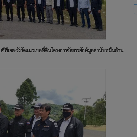
จีพีเอส-รังวัดแนวเขตที่ดินโครงการจัดสรรยักษ์มูลค่านับหมื่นล้าน