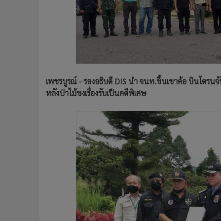
•
Management & HR
•
MGR Live
•
Infographic
•
การเมือง
•
ท่องเที่ยว
•
กีฬา
เพชรบูรณ์ - รองอธิบดี DIS นำ จนท.ขึ้นเขาค้อ บินโดรนจับ
•
ต่างประเทศ
หลังป่าไม้ชงเรื่องรับเป็นคดีพิเศษ
•
Special Scoop
•
เศรษฐกิจ-ธุรกิจ
•
จีน
•
ชุมชน-คุณภาพชีวิต
•
อาชญากรรม
•
Motoring
•
เกม
•
วิทยาศาสตร์
•
SMEs
•
หุ้น