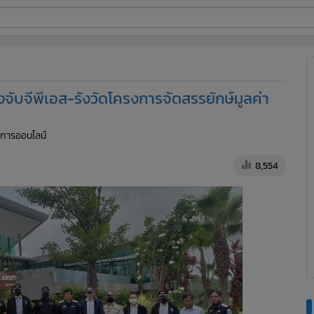
ี่ใช้
งจับจีพีเอส-รังวัดโครงการจัดสรรยักษ์มูลค่า
ine
ัดการออนไลน์
้นสูง
8,554