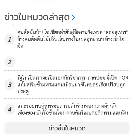
เดินทางกลับในวันที่ 21 เม.ย.ที่จะถึงนี้แทน
แห่ทะลักกลับโกลาหลค่อนคืน! สั่ง
ข่าวในหมวดล่าสุด
ปิดด่านฯ แม่สาย สกัดคนข้ามฝั่งเข้า
บ่อนหวั่นโควิด-19 ลาม
3,569
คนตัดมันบ้า! โซเชียลด่ายับผู้จัดงานวิ่งเทรล "ดอยสุเทพ"
1
จ้างคนตัดต้นไม้ปรับเส้นทางในเขตอุทยานฯ อ้างเข้าใจ
ผิด
2
รัฐไม่เปิดเราจะเปิดเอง!นักวิชาการ-ภาคปชช.จี้เปิด TOR
3
แก้มลพิษข้ามพรมแดนเมียนมา ชี้ไทยส่อเสียเปรียบทุก
ประตู
สำหรับสถานการณ์การแพร่ระบาดของไวรัสโควิด-19 ใน
แกะรอยพบคู่หูทรชนลาวปล้นร้านทองกลางห้างดัง
4
เชียงราย ที่ผู้ป่วยทั้ง 9 รายได้รับการรักษาจนหายหมดแล้ว แต่ 1
เชียงของ นั่งเรือข้ามโขง-ควบคัมรี่เผ่นต่อติดพรมแดนจีน
ใน 9 ซึ่งเป็นผู้ป่วยรายแรก เป็นชายอายุ 35 ปี กลับมีไข้เมื่อวันที่
ข่าวอื่นในหมวด
18 เม.ย.ที่ผ่านมา จนมีกระแสข่าวแพร่สะพัดว่าติดเชื้อโควิดซ้ำ