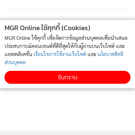
นั้น
ล่าสุดทางศูนย์ปฏิบัติการภาวะฉุกเฉินด้านการแพทย์และสา
MGR Online ใช้คุกกี้ (Cookies)
ธารณสุขฯ จ.เชียงราย ได้ออกแถลงการณ์ชี้แจงว่าผู้ป่วยดังกล่าว
MGR Online ใช้คุกกี้ เพื่อจัดการข้อมูลส่วนบุคคลเพื่อนำเสนอ
เข้ารับการรักษาที่โรงพยาบาลเชียงรายประชานุเคราะห์เมื่อวันที่
ประสบการณ์คอนเทนต์ที่ดีที่สุดให้กับผู้อ่านบนเว็บไซต์ และ
20 มี.ค.จนจบสิ้นกระบวนการรักษาตามแนวทางของกระทรวง
แอพพลิเคชั่น
เงื่อนไขการใช้งานเว็บไซต์
และ
นโยบายสิทธิ
สาธารณสุข และได้อนุญาตให้ออกจากโรงพยาบาลเมื่อ 6 เม.ย.ที่
ส่วนบุคคล
ผ่านมาด้วยสภาพร่างกายปกติ ไม่มีไข้ หรืออาการทางระบบทาง
เดินหายใจ โดยให้ผู้ป่วยได้กักตัวเองที่บ้านและสวมหน้ากาก
รับทราบ
อนามัยรวมทั้งแยกตัวจากครอบครัวและชุมชนต่อเนื่องอีกจน
ครบ 14 วัน แต่ยังคงให้ติดตามอาการอย่างใกล้ชิด ต่อมาผู้ป่วยมี
อาการไข้และไอ จึงถูกส่งตัวเข้าโรงพยาบาลอีกครั้ง
สำหรับผลการตรวจประเมินโดยทีมแพทย์ผู้เชี่ยวชาญและการ
ตรวจทางห้องปฏิบัติการ เบื้องต้นพบว่าผู้ป่วยมีอาการเข้าได้กับ