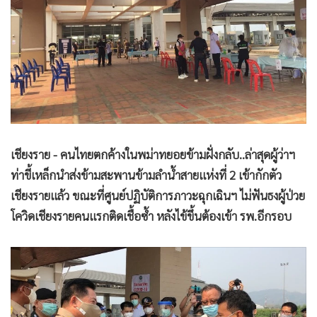
•
Good health & Well-being
•
Green Innovation & SD
•
Management & HR
•
MGR Live
•
Infographic
•
การเมือง
•
ท่องเที่ยว
•
กีฬา
เชียงราย - คนไทยตกค้างในพม่าทยอยข้ามฝั่งกลับ..ล่าสุดผู้ว่าฯ
ท่าขี้เหล็กนำส่งข้ามสะพานข้ามลำน้ำสายแห่งที่ 2 เข้ากักตัว
•
ต่างประเทศ
เชียงรายแล้ว ขณะที่ศูนย์ปฏิบัติการภาวะฉุกเฉินฯ ไม่ฟันธงผู้ป่วย
•
Special Scoop
โควิดเชียงรายคนแรกติดเชื้อซ้ำ หลังไข้ขึ้นต้องเข้า รพ.อีกรอบ
•
เศรษฐกิจ-ธุรกิจ
•
จีน
•
ชุมชน-คุณภาพชีวิต
•
อาชญากรรม
•
Motoring