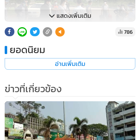
แสดงเพิ่มเติม
786
ยอดนิยม
สำหรับคนไทยที่ได้ลงทะเบียนกลับผ่านทางด่านชายแดนแม่สาย
วันนี้มีจำนวน 9 คน แต่เดินทางเข้ามาตามกำหนดเวลาเพียง 8
อ่านเพิ่มเติม
คน เป็นชาย 3 คน และหญิง 5 คน ซึ่งทั้งหมดได้รับการตรวจ
สัมภาระ ร่างกาย และฆ่าเชื้อโรคเบื้องต้น ก่อนทำพิธีการเข้าเมือง
ข่าวที่เกี่ยวข้อง
และถูกนำตัวไปยังโรงแรมแห่งหนึ่งในเขต อ.เมืองเชียงราย เพื่อ
กักตัวดูอาการเป็นเวลา 14 วัน และในวันที่ 24 เม.ย.ยังจะมีคน
ไทยที่ลงทะเบียนเอาไว้จะเดินทางกลับมาอีกจำนวน 4 ราย
ขณะเดียวกัน พบว่าได้มีแรงงานชาวพม่าจำนวน 60 คนที่ตกค้าง