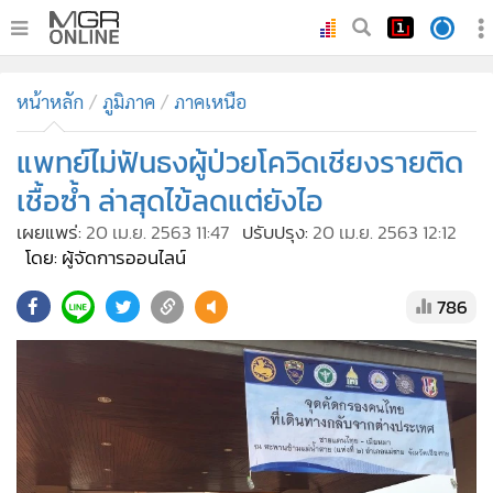
•
หน้าหลัก
หน้าหลัก
ภูมิภาค
ภาคเหนือ
•
ทันเหตุการณ์
•
แพทย์ไม่ฟันธงผู้ป่วยโควิดเชียงรายติด
ภาคใต้
•
ภูมิภาค
เชื้อซ้ำ ล่าสุดไข้ลดแต่ยังไอ
•
Online Section
เผยแพร่:
20 เม.ย. 2563 11:47
ปรับปรุง:
20 เม.ย. 2563 12:12
•
บันเทิง
โดย: ผู้จัดการออนไลน์
•
ผู้จัดการรายวัน
786
•
คอลัมนิสต์
•
ละคร
•
CbizReview
•
Cyber BIZ
•
ผู้จัดกวน