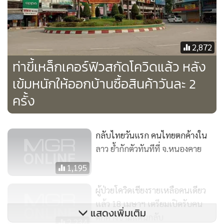
อยู่ในฝั่งไทยขอเดินทางกลับประเทศด้วย ซึ่งทางการไทยและ
พม่าตกลงจะให้เดินทางกลับ จ.ท่าขี้เหล็กในช่วงบ่ายของวัน
เดียวกัน
2,872
ท่าขี้เหล็กเคอร์ฟิวสกัดโควิดแล้ว หลัง
เข้มหนักให้ออกบ้านซื้อสินค้าวันละ 2
ครั้ง
กลับไทยวันแรก คนไทยตกค้างใน
ลาว ย้ำกักตัวทันทีที่ จ.หนองคาย
1,195
ผู้ป่วยโควิดเชียงรายเหลือคนเดียว
ด้านชายแดนไทย-สปป.ลาว อ.เชียงของ พบว่ามีผู้ลงทะเบียน
แล้ว 18 เมษาฯ เตรียมเปิดรับคน
ขอกลับประเทศไทยเพียง 2 ราย และเดิมได้ทำเรื่องขอเดินทาง
แสดงเพิ่มเติม
ตกค้างข้ามแดนกลับ
กลับในวันที่ 18 เม.ย.ที่ผ่านมา แต่เอกสารไม่พร้อมจึงขอเลื่อน
2,234