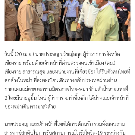
•
เกม
•
วิทยาศาสตร์
•
SMEs
•
หุ้น
•
อินโดจีน
•
กองทุนรวม
วันนี้ (20 เม.ย.) นายประจญ ปรัชญ์สกุล ผู้ว่าราชการจังหวัด
•
Celeb Online
เชียงราย พร้อมด้วยเจ้าหน้าที่ด่านตรวจคนเข้าเมือง (ตม.)
•
Factcheck
เชียงราย สาธารณสุข และหน่วยงานที่เกี่ยวข้อง ได้รับตัวคนไทยที่
•
ญี่ปุ่น
ตกค้างในพม่า ที่ลงทะเบียนเดินทางกลับประเทศผ่านด่าน
ชายแดนแม่สาย สะพานมิตรภาพไทย-พม่า ข้ามลำน้ำสายแห่งที่
•
News1
2 โดยมีนายอูมิ้น ไหน่ ผู้ว่าการ จ.ท่าขี้เหล็ก ได้นำคณะเจ้าหน้าที่
•
Gotomanager
ของพม่าเดินทางมาส่งด้วย
นายประจญ และเจ้าหน้าที่ไทยให้การต้อนรับ รวมทั้งสอบถาม
สารทุกข์สุกดิบในการรับสถานการณ์ไวรัสโควิด-19 ระหว่างกัน