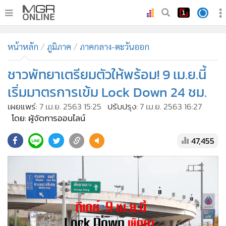
•
หน้าหลัก
หน้าหลัก
ภูมิภาค
ภาคกลาง-ตะวันออก
•
ทันเหตุการณ์
•
ชาวพัทยาเตรียมตัวให้พร้อม! 9 เม.ย.นี้
ภาคใต้
•
ภูมิภาค
เริ่มมาตรการเข้ม Lock Down 24 ชม.
•
Online Section
เผยแพร่:
7 เม.ย. 2563 15:25
ปรับปรุง:
7 เม.ย. 2563 16:27
•
บันเทิง
โดย: ผู้จัดการออนไลน์
•
ผู้จัดการรายวัน
47,455
•
คอลัมนิสต์
•
ละคร
•
CbizReview
•
Cyber BIZ
•
ผู้จัดกวน