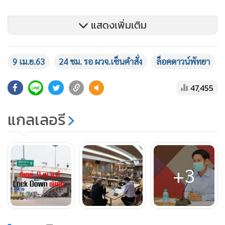
แสดงเพิ่มเติม
9 เม.ย.63
24 ชม. รอ ผวจ.เซ็นคำสั่ง
ล็อคดาวน์พัทยา
47,455
แกลเลอรี
+3
และยังมีมติกำหนดให้ปิดทางเข้า-ออก ตั้งแต่บริเวณแยกกระทิง
รายก่อนขึ้นสะพานต่างระดับ โดยบังคับให้เลี้ยวเข้าสู่ถนนสาย 36