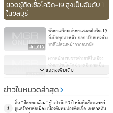
ยอดผู้ติดเชื้อโควิด-19​ สูงเป็นอันดับ​ 1​
โดยทั้งหมดจะต้องผ่านจุดตรวจสอบอีกครั้งที่จะสามารถเข้าสู่
ใน​ชลบุรี​
พื้นที่เมืองพัทยาได้ 2 จุด คือ ถนนพัทยากลาง และถนนซอยเทพ
ประสิทธิ์ นอกจากนั้น ยังจะปิดเส้นทางเข้า-ออกทั้งหมด ขณะที่
รถโดยสารประจำทางที่ไม่ได้วิ่งเข้าสู่พื้นที่ชั้นในของเมืองพัทยาจะ
พัทยาเตรียมเล่นยาแรงลดโควิด-19
ได้หารือเพื่อลดความเดือดร้อนให้แก่ประชาชน โดยให้สามารถวิ่ง
ทั้งปิดทุกทางเข้า-ออก ปรับแพงต่าง
ผ่านเส้นทางสุขุมวิทตลอดแนวได้
ชาติไม่สวมหน้ากากอนามัย
1,813
ผวาหนัก! พบชาวต่างชาติในเมือง
ทั้งนี้ มติดังกล่าวจะได้นำเสนอผู้ว่าราชการจังหวัดชลบุรี ในฐานะ
พัทยาป่วยโควิด 6 ราย อีกรายเป็น
ประธานคณะกรรมการควบคุมโรคติดต่อจังหวัดชลบุรี เพื่อลง
แสดงเพิ่มเติม
คนไทย
นามคำสั่งปิดพื้นที่เมืองพัทยา หรือ Lock Down อย่างเป็น
12,229
ทางการตั้งแต่วันพฤหัสบดีที่ 9 เม.ย.นี้เป็นต้นไป
ป่วยโควิด-19 พัทยาพุ่งทะลุ 12 ราย
ข่าวในหมวดล่าสุด
ส่วนใหญ่เป็นนักท่องเที่ยวโซนยุโรป
ด้าน นายสนธยา คุณปลื้ม นายกเมืองพัทยา กล่าวถึงมาตรการ
305
ล็อกดาวน์เมืองพัทยาว่า เบื้องต้นอาจจะดำเนินการอย่างน้อย 3
สิ้น “สีดอทองม้วน” ช้างป่าวัย 50 ปี หลังทีมสัตวแพทย์
1
ดูแลรักษาต่อเนื่อง เบื้องต้นพบปอดติดเชื้อ-แผลกดทับ
อาทิตย์ หรือ 21 วัน เพื่อคัดกรองและเอกซเรย์หาผู้ติดเชื้อใน