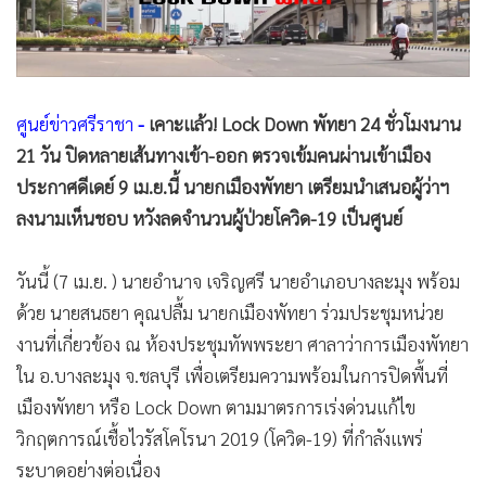
•
Good health & Well-being
•
Green Innovation & SD
•
Management & HR
•
MGR Live
ศูนย์ข่าวศรีราชา
-
เคาะแล้ว! Lock Down พัทยา 24 ชั่วโมงนาน
•
Infographic
21 วัน ปิดหลายเส้นทางเข้า-ออก ตรวจเข้มคนผ่านเข้าเมือง
•
การเมือง
ประกาศดีเดย์ 9 เม.ย.นี้ นายกเมืองพัทยา เตรียมนำเสนอผู้ว่าฯ
•
ท่องเที่ยว
ลงนามเห็นชอบ หวังลดจำนวนผู้ป่วยโควิด-19 เป็นศูนย์
•
กีฬา
•
ต่างประเทศ
วันนี้ (7 เม.ย. ) นายอำนาจ เจริญศรี นายอำเภอบางละมุง พร้อม
•
Special Scoop
ด้วย นายสนธยา คุณปลื้ม นายกเมืองพัทยา ร่วมประชุมหน่วย
•
เศรษฐกิจ-ธุรกิจ
งานที่เกี่ยวข้อง ณ ห้องประชุมทัพพระยา ศาลาว่าการเมืองพัทยา
•
จีน
ใน อ.บางละมุง จ.ชลบุรี เพื่อเตรียมความพร้อมในการปิดพื้นที่
•
ชุมชน-คุณภาพชีวิต
เมืองพัทยา หรือ Lock Down ตามมาตรการเร่งด่วนแก้ไข
•
อาชญากรรม
วิกฤตการณ์เชื้อไวรัสโคโรนา 2019 (โควิด-19) ที่กำลังแพร่
ระบาดอย่างต่อเนื่อง
•
Motoring