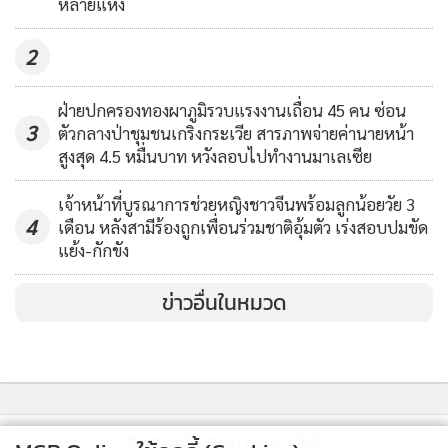
หลายแห่ง
พื้นที่สำหรับนำไปรักษาตัว
2
“แต่ถึงอย่างไรก็ตาม สำหรับผู้ที่พักอาศัยอยู่นอกพื้นที่ที่ต้องเดิน
ทางเข้ามาทำงานในเมืองพัทยา หรือพักอาศัยในเขตเมืองพัทยา
ฝ่ายปกครองทองผาภูมิรวบแรงงานเถื่อน 45 คน ซ่อน
3
แต่ทำงานนอกพื้นที่ รวมทั้งรถที่ขนส่งสินค้าอุปโภคบริโภค รถ
ตัวกลางป่าชุมชนเกริงกระเวีย สารภาพจ่ายค่านายหน้า
สูงสุด 4.5 หมื่นบาท หวังลอบไปทำงานมาเลเซีย
ขนส่งน้ำมันเชื้อเพลิง สามารถเข้าออกพื้นที่เมืองพัทยาได้ตาม
ปกติแต่ต้องแสดงบัตรข้าราชการ หรือบัตรที่แสดงสถานที่ทำงาน
เจ้าหน้าที่บูรณาการช่วยหญิงชาวจีนพร้อมลูกน้อยวัย 3
โดยออกแบบให้ชัดเจนแต่ละหน่วยงานสถานประกอบการ
4
เดือน หลังสามีร้องถูกเพื่อนร่วมชาติอุ้มตัว เร่งสอบปมขัด
รับรอง และประชาชนที่มีภูมิลำเนาในเขต อ.บางละมุงต้องพก
แย้ง-กักขัง
บัตรประจำตัวประชาชนทุกครั้ง”
ข่าวอื่นในหมวด
นอกจากนั้น จะต้องมีการตรวจวัดอุณหภูมิคัดกรองผู้ที่เดินทาง
ผ่าน หากพบผู้มีอุณหภูมิเกินกว่าที่กำหนด จะให้เจ้าหน้าที่ด้าน
การแพทย์และสาธารณสุข ดำเนินการตามขั้นตอนการควบคุม
และป้องกันโรคติดต่อในทันที
ติดตามข่าวสารผ่านทาง LINE