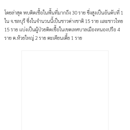
•
เกม
โดยล่าสุด พบติดเชื้อในพื้นที่มากถึง 30 ราย ซึ่งสูงเป็นอันดับที่ 1
•
วิทยาศาสตร์
ใน จ.ชลบุรี ซึ่งในจำนวนนี้เป็นชาวต่างชาติ 15 ราย และชาวไทย
•
SMEs
15 ราย แบ่งเป็นผู้ป่วยติดเชื้อในเขตเทศบาลเมืองหนองปรือ 4
•
หุ้น
ราย ต.ห้วยใหญ่ 2 ราย ตะเคียนเตี้ย 1 ราย
•
อินโดจีน
•
กองทุนรวม
•
Celeb Online
•
Factcheck
•
ญี่ปุ่น
•
News1
•
Gotomanager