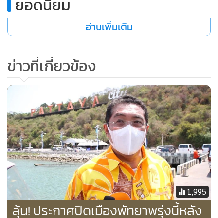
ยอดนิยม
และไปกลับรถเพื่อมุ่งหน้าเข้าสู่ถนนเลียบทางรถไฟ โดยไม่
อนุญาตให้ใช้เส้นทางบนถนนสุขุมวิทผ่านเข้าตัวเมืองพัทยา
อ่านเพิ่มเติม
ส่วนเส้นทางที่มาจาก อ.สัตหีบ จะปิดเส้นทางบริเวณสี่แยก
ข่าวที่เกี่ยวข้อง
สำนักงานอัยการ เขต 2 และบังคับให้เลี้ยวขวาเพื่อไปใช้เส้นทาง
ถนนเลียบทางรถไฟเพื่อมุ่งหน้าสู่แยกกระทิงราย โดยไม่อนุญาต
ให้สัญจรผ่านบนถนนสุขุมวิทเช่นเดียวกัน
กรณีประชาชนที่มีบ้านพักอาศัยอยู่ในพื้นที่หรือประกอบอาชีพ
ในเขตเมืองพัทยา จะมีการจัดตั้งจุดคัดกรองที่เข้มข้นด้วยการ
ตรวจวัดไข้ การตรวจสอบบัตรประจำตัวประชาชน เอกสาร
รับรองจากบริษัทฯ หรือบัตรประจำตัวที่ออกให้โดยภาครัฐ โดย
สามารถผ่านเข้าได้ 3 เส้นทาง คือ ซอยถนนชัยพรวิถี ซอยถนน
1,995
พรประภานิมิต หรือสยามคันทรี คลับ และซอยถนนชัยพฤกษ์
ลุ้น! ประกาศปิดเมือง​พัทยาพรุ่งนี้หลัง