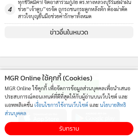
ทุกชีวิตมีค่า! จิตอาสาร่วมกู้ภัย ตร.ทางหลวงบุรีรัมย์ฝ่าฝน
สาธารณสุขอำเภอ (สสอ.) อุทุมพรพิสัยเรียบร้อยแล้ว ก่อนเดิน
4
ช่วย“เจ้าตูบ”จรจัด ถูกรถชนกระดูกหลังหัก ต้องผ่าตัด
ทางไปที่ที่ว่าการอำเภอ หน่วยงาน รพ.สต.และ สสอ.ได้ไป
สาวใจบุญยื่นมือช่วยค่ารักษาทั้งหมด
ประสานงานกับที่ว่าการ อ.อุทุมพรพิสัย ไว้ล่วงหน้าก่อนแล้วโดย
ได้ดำเนินการ คือ ทำความเข้าใจการปฏิบัติตัวทั้งผู้รับบริการและ
ข่าวอื่นในหมวด
ผู้ให้บริการ ได้เตรียมสถานที่ที่ไปทำบัตรประชาชนให้ไม่มี
ประชาชนท่านอื่นมาปะปนในช่วงเวลานั้น ใช้เวลาในการทำบัตร
ประชาชนไม่นานเนื่องจากผู้เกี่ยวข้องได้เตรียมการไว้แล้ว ซึ่งหลัง
จากเจ้าหน้าที่ให้บริการเสร็จได้ทำความสะอาดสถานที่ให้บริการ
ตามมาตรฐานของหน่วยงานสาธารณสุขจนเรียบร้อยแล้วจึงให้
ติดตามข่าวสารผ่านทาง LINE
MGR Online ใช้คุกกี้ (Cookies)
บริการประชาชนทั่วไปต่อไป
MGR Online ใช้คุกกี้ เพื่อจัดการข้อมูลส่วนบุคคลเพื่อนำเสนอ
ประสบการณ์คอนเทนต์ที่ดีที่สุดให้กับผู้อ่านบนเว็บไซต์ และ
MGR Online Application
แอพพลิเคชั่น
เงื่อนไขการใช้งานเว็บไซต์
และ
นโยบายสิทธิ
ส่วนบุคคล
รับทราบ
ติดตาม MGR Online