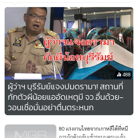
488
ผู้ว่าฯ บุรีรัมย์แจงปมดรามา! สถานที่
กักตัวผีน้อยแออัดเหตุมี จว.อื่นด้วย-
วอนเชื่อมั่นอย่าตื่นตระหนก
80 แรงงานไทยจากเกาหลีใต้ที่หนี
การกักตัวกลับเข้าระบบครบแล้ว