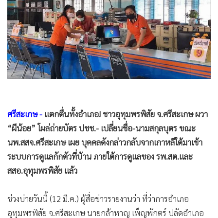
•
Good health & Well-being
•
Green Innovation & SD
•
Management & HR
•
MGR Live
•
Infographic
•
การเมือง
•
ท่องเที่ยว
•
กีฬา
ศรีสะเกษ -
แตกตื่นทั้งอำเภอ! ชาวอุทุมพรพิสัย จ.ศรีสะเกษ ผวา
•
ต่างประเทศ
“ผีน้อย” โผล่ถ่ายบัตร ปชช.- เปลี่ยนชื่อ-นามสกุลบุตร ขณะ
•
Special Scoop
นพ.สสจ.ศรีสะเกษ เผย บุคคลดังกล่าวกลับจากเกาหลีใต้มาเข้า
•
เศรษฐกิจ-ธุรกิจ
ระบบการดูแลกักตัวที่บ้าน ภายใต้การดูแลของ รพ.สต.และ
•
จีน
สสอ.อุทุมพรพิสัย แล้ว
•
ชุมชน-คุณภาพชีวิต
•
อาชญากรรม
ช่วงบ่ายวันนี้ (12 มี.ค.) ผู้สื่อข่าวรายงานว่า ที่ว่าการอำเภอ
•
Motoring
อุทุมพรพิสัย จ.ศรีสะเกษ นายกล้าหาญ เพ็ญพักตร์ ปลัดอำเภอ