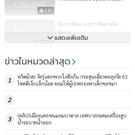
130
รัฐบาลพัฒนาแอปฯ ติดตามโค
อย่างไรก็ตาม จากการติดตามสถานการณ์ด้านสุขภาพของผีน้อย
วิด-19
ดังกล่าว ได้มอบหมายให้เจ้าหน้าที่สาธารณสุขประจำโรง
แสดงเพิ่มเติม
พยาบาลส่งเสริมสุขภาพตำบล (รพ.สต.) ในพื้นที่ที่ผีน้อยอาศัยอยู่
2,010
ติดตามดูอาการอย่างใกล้ชิดเป็นระยะ ขณะนี้พบว่า ทางโรง
สลด! หนูน้อยวัย 6 เดือน ท้องเสีย
ข่าวในหมวดล่าสุด
พยาบาลส่งเสริมสุขภาพตำบลที่ผีน้อยดังกล่าวอาศัยอยู่ ได้มีการ
พาไป รพ.โดนหมอจับฉีดยาหลาย
ตรวจวัดไข้และติดตามประวัติด้านสุขภาพเป็นระยะ ซึ่งปัจจุบันนี้
ชนิด เสียชีวิต
3,729
ไม่พบว่าผีน้อยดังกล่าว มีอาการไข้สูงหรืออาการใดๆ เกิดขึ้นใน
หวิดม้วย! วัยรุ่นยกพวกไล่ยิงกัน กระสุนเฉี่ยวคอลุงวัย 63
1
โชคดีเจ็บเล็กน้อย ยอมให้ผู้ปกครองพาเด็กขอขมา
ขณะนี้ อย่างไรก็ตามไม่ได้นิ่งนอนใจและมีการเฝ้าระวังต่อไป
อย่างใกล้ชิด
2
ทางด้าน นพ.วราวุธ ชื่นตา นายแพทย์สาธารณสุขจังหวัด
(คลิป)เมืองนครพนมจมบาดาล เทศบาลระดมเครื่องสูบ
3
ศรีสะเกษ กล่าวว่า บุคคลดังกล่าวกลับจากประเทศเกาหลีใต้ได้มา
น้ำระบายน้ำออก
เข้าระบบการดูแลกักตัวที่บ้านภายใต้การดูแลของ รพ.สต. และ