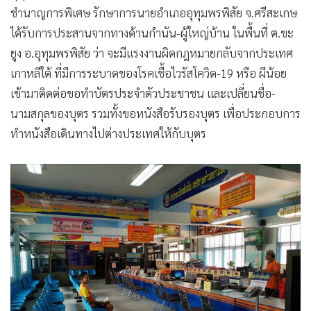
•
เกม
ชำนาญการพิเศษ รักษาการนายอำเภออุทุมพรพิสัย จ.ศรีสะเกษ
ได้รับการประสานจากทางด้านกำนัน-ผู้ใหญ่บ้าน ในพื้นที่ ต.ขะ
•
วิทยาศาสตร์
ยูง อ.อุทุมพรพิสัย ว่า จะมีแรงงานผิดกฎหมายกลับจากประเทศ
•
SMEs
เกาหลีใต้ ที่มีการระบาดของโรคเชื้อไวรัสโควิด-19 หรือ ผีน้อย
•
หุ้น
เข้ามาติดต่อขอทำบัตรประจำตัวประชาชน และเปลี่ยนชื่อ-
•
อินโดจีน
นามสกุลของบุตร รวมทั้งขอหนังสือรับรองบุตร เพื่อประกอบการ
•
กองทุนรวม
ทำหนังสือเดินทางไปต่างประเทศให้กับบุตร
•
Celeb Online
•
Factcheck
•
ญี่ปุ่น
•
News1
•
Gotomanager