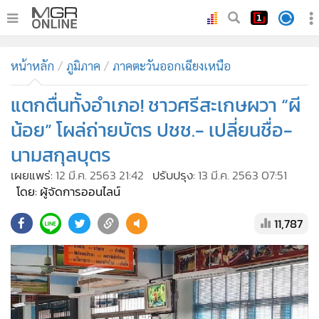
•
หน้าหลัก
หน้าหลัก
ภูมิภาค
ภาคตะวันออกเฉียงเหนือ
•
ทันเหตุการณ์
•
แตกตื่นทั้งอำเภอ! ชาวศรีสะเกษผวา “ผี
ภาคใต้
•
ภูมิภาค
น้อย” โผล่ถ่ายบัตร ปชช.- เปลี่ยนชื่อ-
•
Online Section
นามสกุลบุตร
•
บันเทิง
เผยแพร่:
12 มี.ค. 2563 21:42
ปรับปรุง:
13 มี.ค. 2563 07:51
•
ผู้จัดการรายวัน
โดย: ผู้จัดการออนไลน์
•
คอลัมนิสต์
11,787
•
ละคร
•
CbizReview
•
Cyber BIZ
•
ผู้จัดกวน