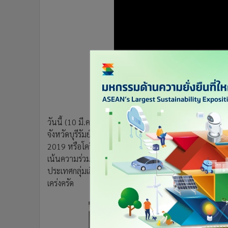
•
อินโดจีน
•
กองทุนรวม
•
Celeb Online
•
Factcheck
•
ญี่ปุ่น
•
News1
•
Gotomanager
วันนี้ (10 มี.ค.) นายธัชกร หัตถาธยากูล ผู้ว่าราชการจั
จังหวัดบุรีรัมย์ ที่ห้องประชุมสำนักงานสาธารณสุขจังหวัด
2019 หรือโควิด-19 ที่กำลังมีการระบาดในหลายประเทศท
เน้นความร่วมมือจากหลายภาคส่วน โดยเฉพาะการดำเนิน
ประเทศกลุ่มเสี่ยงรวมทั้งแรงงานผิดกฎหมายหรือ “ผีน้
เคร่งครัด