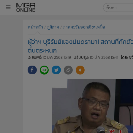
เลือกเครื่องมือท
•
หน้าหลัก
หน้าหลัก
ภูมิภาค
ภาคตะวันออกเฉียงเหนือ
ค้นหา
•
ทันเหตุการณ์
Google
•
ภาคใต้
ผู้ว่าฯ บุรีรัมย์แจงปมดรามา! สถานที่กักตั
•
ภูมิภาค
MGR Onl
ตื่นตระหนก
•
Online Section
เผยแพร่:
10 มี.ค. 2563 15:19
ปรับปรุง:
10 มี.ค. 2563 15:41
โดย: ผู
ค้นหาขั
•
บันเทิง
•
ผู้จัดการรายวัน
•
คอลัมนิสต์
•
ละคร
•
CbizReview
•
Cyber BIZ
•
ผู้จัดกวน
•
Good health & Well-being
•
Green Innovation & SD