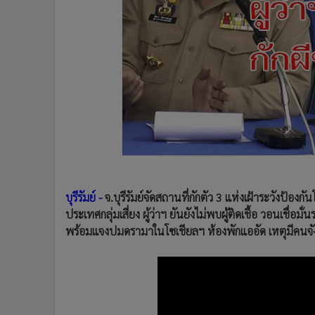
•
Management & HR
•
MGR Live
•
Infographic
•
การเมือง
•
ท่องเที่ยว
•
กีฬา
•
ต่างประเทศ
•
Special Scoop
•
เศรษฐกิจ-ธุรกิจ
•
จีน
•
ชุมชน-คุณภาพชีวิต
บุรีรัมย์ -
จ.บุรีรัมย์จัดสถานที่กักตัว 3 แห่งเฝ้าระวังป้อ
•
อาชญากรรม
ประเทศกลุ่มเสี่ยง ผู้ว่าฯ ยันยังไม่พบผู้ติดเชื้อ วอนเชื
พร้อมแจงปมดรามาในโซเชียลฯ ห้องพักแออัด เหตุมีคนจังหว
•
Motoring
•
เกม
•
วิทยาศาสตร์
•
SMEs
•
หุ้น