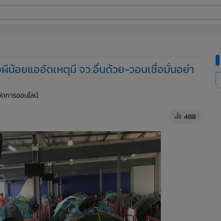
ี่ใช้
วผีน้อยแออัดเหตุมี จว.อื่นด้วย-วอนเชื่อมั่นอย่า
ine
้จัดการออนไลน์
้นสูง
488