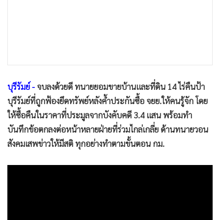
•
เกม
•
วิทยาศาสตร์
•
SMEs
•
หุ้น
•
อินโดจีน
•
กองทุนรวม
บุรีรัมย์ -
จบลงด้วยดี ทนายยอมขายบ้านและที่ดิน 14 ไร่คืนป้า
•
Celeb Online
บุรีรัมย์ที่ถูกฟ้องยึดทรัพย์หลังค้ำประกันซื้อ จยย.ให้คนรู้จัก โดย
ให้ซื้อคืนในราคาที่ประมูลจากบังคับคดี 3.4 แสน พร้อมทำ
•
Factcheck
บันทึกข้อตกลงต่อหน้าหลายฝ่ายที่ร่วมไกล่เกลี่ย ด้านทนายวอน
•
ญี่ปุ่น
สังคมเสพข่าวให้มีสติ ทุกอย่างทำตามขั้นตอน กม.
•
News1
•
Gotomanager