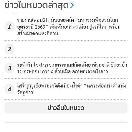
ยุติธรรมบุรีรัมย์จ่อส่งนิติกรหาข้อเท็จ
ข่าวในหมวดล่าสุด
จริง ทนายฟ้องยึดบ้านที่ดินป้า 14 ไร่
พร้อมช่วยเหลือเรื่องคดี
1,780
รายงาน(ตอน2) : นับถอยหลัง “มหกรรมพืชสวนโลก
นางวัฒนา คงงาม อายุ 56 ปี
1
อุดรธานี 2569” เดิมพันอนาคตเมือง สู่เวทีโลก พร้อม
สร้างมรดกแห่งอีสาน
ด้านทนายความได้ออกมาเปิดเผยว่า หลังตกเป็นข่าว ทำให้ตน
และทนายความใน จ.บุรีรัมย์ได้รับความเดือดร้อน เพราะผู้เสพ
2
ข่าวยังไม่เข้าใจถึงกระบวนการทางกฎหมาย ยอมรับว่าตนเป็น
ระทึกริมโขง! นรข.นครพนมสกัดแก๊งยาข้ามชาติ ยึดยาบ้า
ทนายที่ได้รับว่าจ้างจากบริษัทจำหน่ายรถจักรยานยนต์ฟ้องตาม
3
10 กระสอบ กว่า 4 ล้านเม็ด ลอบขนจากฝั่งลาว
กฎหมาย หลังจากศาลมีคำสั่งจนคดีสิ้นสุด ทนายก็หมดหน้าที่ของ
ความเป็นทนาย ส่วนการประมูลทรัพย์ตนก็ไปประมูลตาม
เศร้าสูญเสียพระเกจิดังเมืองน้ำดำ “หลวงพ่อณรงค์"แห่ง
4
ระเบียบ ไม่คิดอยากได้ที่ดินแปลงนี้ แต่เห็นผ่านการประมูลมา
วัดภูค่าว”
แล้ว 4-5 ครั้งยังไม่มีคนซื้อ ตนจึงประมูลเอาด้วยความสุจริต
ข่าวอื่นในหมวด
ส่วนกรณีที่ป้าให้ข่าวว่ามีการใช้เล่ห์กลเพื่อไม่ให้ป้าคัดค้านซื้อที่
นั้นไม่เป็นความจริง จึงอยากฝากถึงสังคม หรือผู้ที่ติดตามข้อมูล