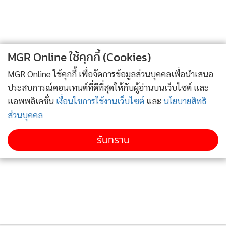
ข่าวได้ใช้สติในการเสพข่าว ศึกษาข้อกฎหมายให้เข้าใจ และอยาก
ให้ป้าได้ออกมาพูดให้สังคมได้รับรู้ข้อเท็จจริงอย่างรอบด้านด้วย
ขณะที่นางวัฒนา หรือป้าวรรณ บอกว่า หลังทนายยอมขายที่ดิน
MGR Online ใช้คุกกี้ (Cookies)
คืนให้ในราคาประมูลก็ดีใจและขอบคุณทุกภาคส่วนที่ยื่นมือเข้า
MGR Online ใช้คุกกี้ เพื่อจัดการข้อมูลส่วนบุคคลเพื่อนำเสนอ
มาช่วยเหลือ กรณีที่เกิดขึ้นยอมรับว่าไม่รู้ขั้นตอนกฎหมายและ
ประสบการณ์คอนเทนต์ที่ดีที่สุดให้กับผู้อ่านบนเว็บไซต์ และ
การประมูลซื้อขายทรัพย์ แต่หลังจากได้ฟังการชี้แจงจากเจ้า
แอพพลิเคชั่น
เงื่อนไขการใช้งานเว็บไซต์
และ
นโยบายสิทธิ
พนักงานบังคับคดีว่ากรณีดังกล่าวเป็นการซื้อขายที่ชอบด้วย
ส่วนบุคคล
กฎหมาย จึงได้ขอโทษทนายที่ให้ข้อมูลข่าวไปแบบนั้นเพราะด้วย
ความที่ไม่เข้าใจในกฎหมายเท่าที่ควร แต่ยืนยันว่าไม่ได้มีเจตนา
รับทราบ
จะทำให้ใครเสื่อมเสีย แต่กรณีที่เกิดขึ้นจะเป็นบทเรียนสำหรับ
ตนเองในการเซ็นค้ำหรือเซ็นเอกสารมอบอำนาจต่างๆ จะ
ระมัดระวังมากขึ้น