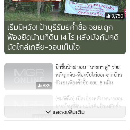
กับกรณีที่เกิดขึ้นทั้งหมด ว่าทนายได้ดำเนินการอย่างถูกต้องตาม
กฎหมาย โดยเฉพาะการเข้าไปประมูลซื้อทรัพย์ที่บังคับคดี ได้ซื้อ
3,750
ในนามส่วนตัวไม่ได้บังคับขู่เข็ญตามที่เป็นข่าว อย่างไรก็ตาม หาก
เริ่มมีหวัง! ป้าบุรีรัมย์ค้ำซื้อ จยย.ถูก
นางวัฒนาไม่ชำระตามหนังสือสัญญา คือภายใน 3 เดือน ก็จะ
ฟ้องยึดบ้านที่ดิน 14 ไร่ หลังบังคับคดี
ถือว่านางวัฒนาไม่ติดใจอะไรกับที่ดินผืนนี้แล้ว ส่วนการฟ้องเรียก
นัดไกล่เกลี่ย-วอนเห็นใจ
ค่าเสียหายบุกรุก และการแจ้งความดำเนินคดีบุกรุก ทนาย
รับปากจะทำการถอนแจ้งความทั้งหมด
ป้าขึ้นป้าย! วอน “นายกฯ ตู่” ช่วย
หลังถูกจับ-ฟ้องขับไล่ออกจากบ้าน
ตัวเองเพียงค้ำซื้อ จยย. 8 หมื่น
885
(ชมวิดีโอ) เปิดเบื้องหลัง! ทนายยอม
ขายบ้านที่ดิน 14 ไร่คืนป้าเหยื่อค้ำ
แสดงเพิ่มเติม
จยย. 4 หมื่น
8,302