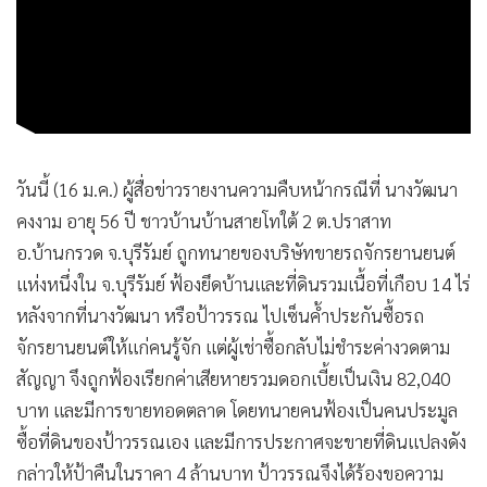
วันนี้ (16 ม.ค.) ผู้สื่อข่าวรายงานความคืบหน้ากรณีที่ นางวัฒนา
คงงาม อายุ 56 ปี ชาวบ้านบ้านสายโทใต้ 2 ต.ปราสาท
อ.บ้านกรวด จ.บุรีรัมย์ ถูกทนายของบริษัทขายรถจักรยานยนต์
แห่งหนึ่งใน จ.บุรีรัมย์ ฟ้องยึดบ้านและที่ดินรวมเนื้อที่เกือบ 14 ไร่
หลังจากที่นางวัฒนา หรือป้าวรรณ ไปเซ็นค้ำประกันซื้อรถ
จักรยานยนต์ให้แก่คนรู้จัก แต่ผู้เช่าซื้อกลับไม่ชำระค่างวดตาม
สัญญา จึงถูกฟ้องเรียกค่าเสียหายรวมดอกเบี้ยเป็นเงิน 82,040
บาท และมีการขายทอดตลาด โดยทนายคนฟ้องเป็นคนประมูล
ซื้อที่ดินของป้าวรรณเอง และมีการประกาศจะขายที่ดินแปลงดัง
กล่าวให้ป้าคืนในราคา 4 ล้านบาท ป้าวรรณจึงได้ร้องขอความ