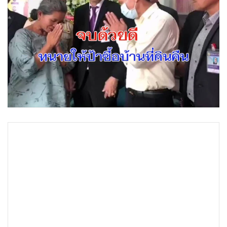
•
Good health & Well-being
•
Green Innovation & SD
•
Management & HR
•
MGR Live
•
Infographic
•
การเมือง
•
ท่องเที่ยว
•
กีฬา
•
ต่างประเทศ
•
Special Scoop
•
เศรษฐกิจ-ธุรกิจ
•
จีน
•
ชุมชน-คุณภาพชีวิต
•
อาชญากรรม
•
Motoring