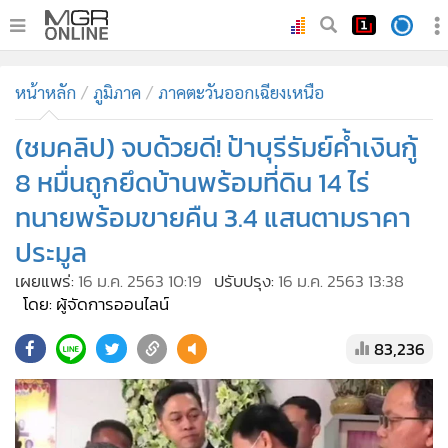
•
หน้าหลัก
หน้าหลัก
ภูมิภาค
ภาคตะวันออกเฉียงเหนือ
•
ทันเหตุการณ์
•
(ชมคลิป) จบด้วยดี! ป้าบุรีรัมย์ค้ำเงินกู้
ภาคใต้
•
ภูมิภาค
8 หมื่นถูกยึดบ้านพร้อมที่ดิน 14 ไร่
•
Online Section
ทนายพร้อมขายคืน 3.4 แสนตามราคา
•
บันเทิง
ประมูล
•
ผู้จัดการรายวัน
เผยแพร่:
16 ม.ค. 2563 10:19
ปรับปรุง:
16 ม.ค. 2563 13:38
•
คอลัมนิสต์
โดย: ผู้จัดการออนไลน์
•
ละคร
83,236
•
CbizReview
•
Cyber BIZ
•
ผู้จัดกวน