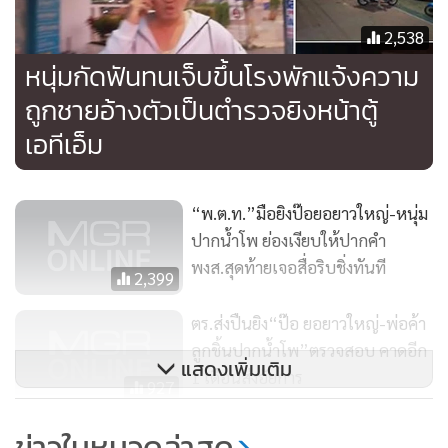
2,538
โดยมารดาของ นายวิศิษฏ์ ที่ยืนอยู่หน้าตู้เอทีเอ็ม กำลังโต้เถียงกับ
หนุ่มกัดฟันทนเจ็บขึ้นโรงพักแจ้งความ
ชายแปลกหน้า โดยมีนายวิศิษฏ์เดินเข้ามาพูดคุยแล้วเกิดการโต้
ถูกชายอ้างตัวเป็นตำรวจยิงหน้าตู้
เถียงกันอีก ซึ่งก่อนที่เหตุการณ์จะบานปลาย ชายแปลกหน้าราย
นี้ ได้นำโทรศัพท์มือถือมาโทร.พูดคุยอยู่ตลอดเวลา กระทั่งผ่าน
เอทีเอ็ม
ไปสักพัก จึงเดินปรี่เข้ามากระชากแขนมารดาของนายวิศิษฏ์ จน
ทำให้นายวิศิษฏ์ที่กำลังปกป้องแม่ตนเองอยู่ข้างกาย ถึงกับต้อง
“พ.ต.ท.”มือยิงป๊อยอยาวใหญ่-หนุ่ม
เหวี่ยงกำปั้นใส่ไปที่หน้าของชายแปลกหน้า จนเกิดการชกต่อย
ปากน้ำโพ ย่องเงียบให้ปากคำ
ชุลมุนกันขึ้น
พงส.สุดท้ายเจอสื่อริบชิ่งทันที
2,399
ทั้งนี้ ในระหว่างที่ทั้งคู่กำลังวางมวยกันริมถนนอยู่นั้น จะเห็นได้ว่า
ตร.ส่งปืนยิง“ป๊อ ยอยาวใหญ่-พ่อค้า
นายวิศิษฏ์ ที่มีรูปร่างใหญ่กว่า รัวหมัดใส่ชายแปลกหน้าคู่กรณี
ลูกชิ้นปากน้ำโพ”ตรวจสอบ คาดอีก
อย่างไม่ยั้ง จนชายแปลกหน้าต้องเดินถอยแล้วเสียหลักล้มลง และ
แสดงเพิ่มเติม
1 เดือนส่งอัยการ
927
ถูกนายวิศิษฏ์ก้มลงไปค้ำตัวต่อย ชนิดที่ว่าต้องเมาหมัดอีกชุด
ใหญ่
คลิปชัด..เมียสาวบึงนารางควงผัว
ข่าวในหมวดล่าสุด