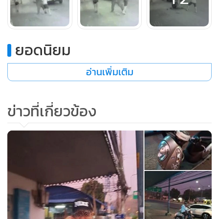
ซึ่งในภาพช่วงหนึ่ง พบว่า ชายแปลกหน้าที่อ้างตัวเป็นตำรวจ ได้
มากล่าวหาว่า มารดาของนายวิศิษฏ์ปล่อยเงินกู้นอกระบบ
จะแจ้งความให้ตำรวจมาจับ จนเกิดการโต้เถียงกันไปครั้งหนึ่ง จน
ยอดนิยม
ชายแปลกหน้าต้องขับขี่รถจักรยานยนต์ออกไปจากจุดเกิดเหตุ
แล้วนั้น ได้ขับขี่รถจักรยานยนต์กลับมาอีกครั้ง
อ่านเพิ่มเติม
ข่าวที่เกี่ยวข้อง