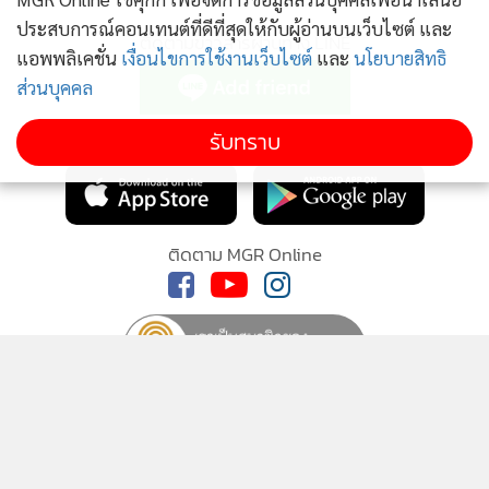
ไม่ให้ถูกคมกระสุนยิงเข้าใส่
ประสบการณ์คอนเทนต์ที่ดีที่สุดให้กับผู้อ่านบนเว็บไซต์ และ
ติดตามข่าวสารผ่านทาง LINE
แอพพลิเคชั่น
เงื่อนไขการใช้งานเว็บไซต์
และ
นโยบายสิทธิ
ส่วนบุคคล
ภาพในกล้องวงจรปิด ยังเผยให้เห็นเหตุการณ์อีกด้วยว่า หลังจาก
ชายแปลกหน้าได้ชักอาวุธปืนยิงใส่นายวิศิษฏ์ไปแล้ว ปรากฏว่า
MGR Online Application
รับทราบ
นายวิศิษฏ์ ถึงกับต้องใช้ 2 มือยกขึ้นมา เพื่อขอชีวิต เนื่องจากชาย
คนแปลกหน้ายังคงส่องปืนมาที่ตัวเขาอยู่ตลอดเวลา จนมารดา
ของนายวิศิษฏ์ต้องลุกขึ้นไปห้ามปราม และขอร้องให้หยุด
ติดตาม MGR Online
จากนั้นก็มีการพูดคุยโต้เถียงกันอยู่พักใหญ่ กระทั่งเหตุวิวาทยุติ
ลง ชายคนแปลกหน้าได้ขับขี่รถจักรยานยนต์หลบหนีไป นายวิ
ศิษฏ์ จึงรีบนำร่างที่บาดเจ็บพามารดาขึ้นรถขับไปที่โรงพยาบาล
ก่อนจะเดินทางไปแจ้งความกำตำรวจทันที
นโยบายความเป็นส่วนตัว
นโยบายการใช้คุกกี้
ข้อกำหนดและเงื่อนไขการใช้บริการ
นโยบายการใช้ข้อมูล Facebook
เกี่ยวกับเรา
ติดต่อเรา