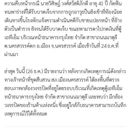
ความคืบหน้ากรณี นายวิศิษฏ์ วงศ์สวัสดิ์ภักดี อายุ 41 ปี กัดฟัน
ทนพาร่างที่ได้รับบาดเจ็บจากการถูกอาวุธปืนยิงเข้าที่ท้องน้อย
เดินทางขึ้นโรงพักแจ้งความดำเนินคดีกับชายแปลกหน้า ที่อ้าง
ตัวเป็นตำรวจ ยิงจนได้รับบาดเจ็บ ขณะพามารดาไปกดเงินที่ตู้
เอทีเอ็ม บริเวณหน้าธนาคารกรุงไทย จำกัด สาขาถนนมาตุลี
ต.นครสวรรค์ตก อ.เมือง จ.นครสวรรค์ เมื่อเช้าวันที่ 24 ธ.ค.ที่
ผ่านมา
ล่าสุด วันนี้ (26 ธ.ค.) มีรายงานว่า หลังจากเกิดเหตุการณ์ดังกล่าว
ทางเจ้าหน้าที่ชุดสืบสวน สภ.เมืองนครสวรรค์ ได้ลงพื้นที่ตรวจ
สอบภาพกล้องวงจรปิดที่อยู่โดยรอบบริเวณที่เกิดเหตุตู้เอทีเอ็ม
หน้าธนาคารกรุงไทย จำกัด สาขาถนนมาตุลี และพบว่า มีกล้อง
วงจรปิดของร้านค้าแห่งหนึ่ง ซึ่งอยู่ใกล้กับธนาคารสามารถบันทึก
เหตุการณ์ไว้ได้ทั้งหมด