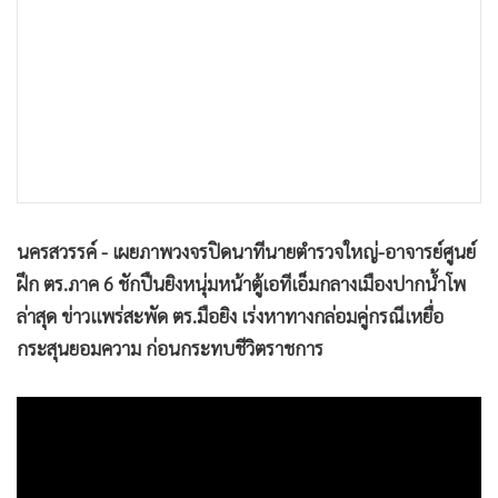
•
เกม
•
วิทยาศาสตร์
•
SMEs
•
หุ้น
•
อินโดจีน
•
กองทุนรวม
•
Celeb Online
นครสวรรค์ - เผยภาพวงจรปิดนาทีนายตำรวจใหญ่-อาจารย์ศูนย์
•
Factcheck
ฝึก ตร.ภาค 6 ชักปืนยิงหนุ่มหน้าตู้เอทีเอ็มกลางเมืองปากน้ำโพ
•
ญี่ปุ่น
ล่าสุด ข่าวแพร่สะพัด ตร.มือยิง เร่งหาทางกล่อมคู่กรณีเหยื่อ
•
News1
กระสุนยอมความ ก่อนกระทบชีวิตราชการ
•
Gotomanager