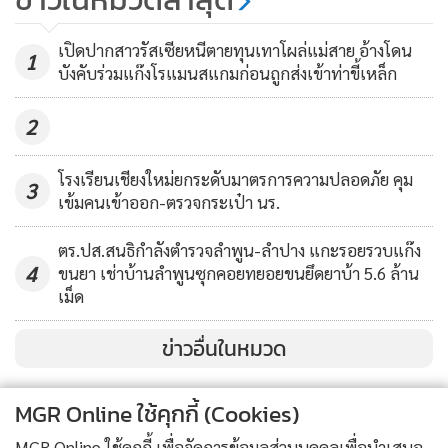
หนุ่มฝรั่งเศสหนีคดีฆ่าหั่นศพ-เผาผัว
เฒ่าอิตาลี(ชมคลิป)
4,410
เปิดปากสาวรัสเซียหนีตายทุนเทาโผล่แม่สาย อ้างโดน
1
บังคับร่วมแก๊งโรแมนสแกมก่อนถูกส่งเข้าท่าขี้เหล็ก
2
โรงเรียนเชียงใหม่ยกระดับมาตรการความปลอดภัย คุม
3
เข้มคนเข้าออก-ตรวจกระเป๋า นร.
ตร.ปส.สนธิกำลังตำรวจลำพูน-ลำปาง แกะรอยรวบแก๊ง
4
ขนยา เช่าบ้านลำพูนซุกคอยทยอยขนยึดยาบ้า 5.6 ล้าน
เม็ด
ต่อมามารดาของ นายวิศิษฏ์ เห็นท่าไม่ดี ได้เข้ามาห้ามปราม
ลูกชายเพื่อให้หยุด จึงทำให้ชายแปลกหน้าสบโอกาสไปกระชาก
ข่าวอื่นในหมวด
แขนมารดาของนายวิศิษฏ์ จนนายวิศิษฏ์ต้องถาโถมตัวเข้าปก
ป้องมารดา ซึ่งจังหวะนี้นายวิศิษฏ์ได้เสียหลักล้มลง จนทำให้ถูก
MGR Online ใช้คุกกี้ (Cookies)
ชายแปลกหน้าอาศัยจังหวะนั้น ตั้งตัวแล้วชักอาวุธปืนออกมายิง
เข้าใส่นายวิศิษฏ์ ที่กำลังนอนขวางอยู่บนพื้น เพื่อปกป้องมารดา
MGR Online ใช้คุกกี้ เพื่อจัดการข้อมูลส่วนบุคคลเพื่อนำเสนอ