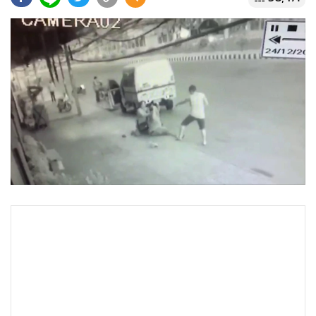
•
Good health & Well-being
•
Green Innovation & SD
•
Management & HR
•
MGR Live
•
Infographic
•
การเมือง
•
ท่องเที่ยว
•
กีฬา
•
ต่างประเทศ
•
Special Scoop
•
เศรษฐกิจ-ธุรกิจ
•
จีน
•
ชุมชน-คุณภาพชีวิต
•
อาชญากรรม
•
Motoring