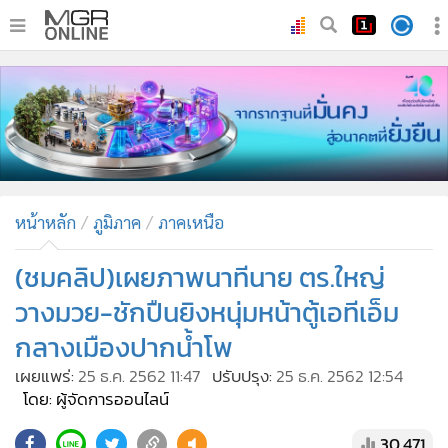
•
หน้าหลัก
•
ทันเหตุการณ์
•
ภาคใต้
•
ภูมิภาค
•
Online Section
หน้าหลัก
ภูมิภาค
ภาคเหนือ
•
บันเทิง
•
ผู้จัดการรายวัน
(ชมคลิป)เผยภาพนาทีนาย ตร.ใหญ่
•
คอลัมนิสต์
วางมวย-ชักปืนยิงหนุ่มหน้าตู้เอทีเอ็ม
•
ละคร
กลางเมืองปากน้ำโพ
•
CbizReview
เผยแพร่:
25 ธ.ค. 2562 11:47
ปรับปรุง:
25 ธ.ค. 2562 12:54
•
Cyber BIZ
โดย: ผู้จัดการออนไลน์
•
ผู้จัดกวน
30,471