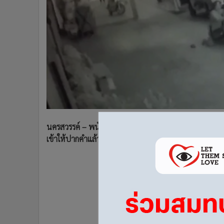
•
Management & HR
•
MGR Live
•
Infographic
•
การเมือง
•
ท่องเที่ยว
•
กีฬา
•
ต่างประเทศ
•
Special Scoop
•
เศรษฐกิจ-ธุรกิจ
•
จีน
นครสวรรค์ – พนักงานสอบสวนออกหมายเรียกนายตำรวจ-อา
•
ชุมชน-คุณภาพชีวิต
เข้าให้ปากคำแล้ว แต่เจ้าตัวขอเลื่อน อ้างต้องรักษาตัว
•
อาชญากรรม
•
Motoring
•
เกม
•
วิทยาศาสตร์
•
SMEs
•
หุ้น