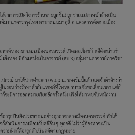
ได้จากการเปิดกิจการร้านขายลูกชิ้น) ถูกชายแปลกหน้าอ้างเป็น
อทีเอ็ม ธนาคารกรุงไทย สาขาถนนมาตุลี ต.นครสวรรค์ตก อ.เมือง
ห้วยหงษ์ทอง ผกก.สภ.เมืองนครสวรรค์ เปิดเผยเกี่ยวกับคดีดังกล่าวว่า
รณ์ เส็งทอง มีตำแหน่งเป็นอาจารย์ (สบ.3) กลุ่มงานอาจารย์ภาควิชา
กรณ์ มาให้ปากคำเวลา 09.00 น. ของวันนี้แล้ว แต่เจ้าตัวอ้างว่า
่ในระหว่างรักษาตัวกับแพทย์ที่โรงพยาบาล จึงขอเลื่อนเวลา แต่ก็
าก็จะมีการออกหมายเรียกอีกครั้งหนึ่ง เพื่อให้มาพบกับพนักงาน
หญ่ ใช้อาวุธปืนยิงประชาชนอย่างอุกอาจกลางเมืองนครสวรรค์ ทำให้
ก็ดำเนินการเหมือนกับคดีอื่นๆ ทุกคดี ไม่ว่าผู้ต้องหาจะเป็น
ความผิดก็ต้องถูกดำเนินคดีตามกฏหมาย