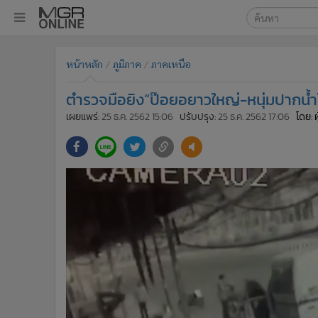
เลือกเครื่องมือท
•
หน้าหลัก
หน้าหลัก
ภูมิภาค
ภาคเหนือ
ค้นหา
•
ทันเหตุการณ์
Google
•
ภาคใต้
ตำรวจมือยิง“ป๊อยอยาวใหญ่-หนุ่มปากน้ำโ
•
ภูมิภาค
MGR Onl
เผยแพร่:
25 ธ.ค. 2562 15:06
ปรับปรุง:
25 ธ.ค. 2562 17:06
โดย: 
•
Online Section
ค้นหาขั
•
บันเทิง
•
ผู้จัดการรายวัน
•
คอลัมนิสต์
•
ละคร
•
CbizReview
•
Cyber BIZ
•
ผู้จัดกวน
•
Good health & Well-being
•
Green Innovation & SD