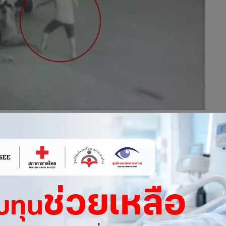
จารย์ศูนย์ฝึก ตร.ภ.6 มือยิง “ป๊อยอยาวใหญ่-หนุ่มปากน้ำโพ”