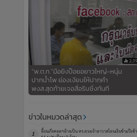
2,3
“พ.ต.ท.”มือยิงป๊อยอยาวใหญ่-หนุ่ม
ปากน้ำโพ ย่องเงียบให้ปากคำ
พงส.สุดท้ายเจอสื่อริบชิ่งทันที
ข่าวในหมวดล่าสุด
อึ้ง!แก๊งคอลฯอ้างเป็น ตร.ลวงเจ้าอาวาสโอนเงินข้ามปีเข้า
1
66 บ/ช เกือบ 9 ล้าน