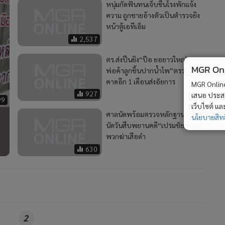
หนุ่มกัดฟันทนเจ็บขึ้นโรงพักแจ้ง
ความ ถูกชายอ้างตัวเป็นตำรวจยิง
หน้าตู้เอทีเอ็ม
2,537
ตร.ส่งปืนยิง“ป๊อ ยอยาวใหญ่-
MGR Onli
พ่อค้าลูกชิ้นปากน้ำโพ”ตรวจสอบ
คาดอีก 1 เดือนส่งอัยการ
MGR Online 
927
เสนอ ประสบก
99
เว็บไซต์ แ
ศาลนัดพร้อมตรวจหลักฐานก่อน
นโยบายสิทธ
นัดวันสืบพยานคดี“เปรมชัย”และ
พวกฆ่าเสือดำ
630
2