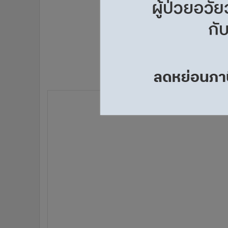
•
อินโดจีน
•
กองทุนรวม
•
Celeb Online
•
Factcheck
•
ญี่ปุ่น
•
News1
•
Gotomanager