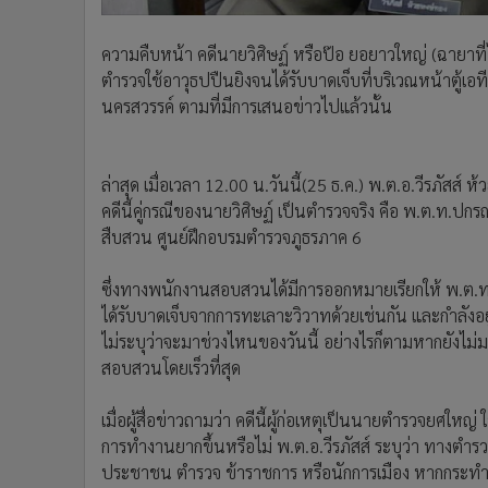
ความคืบหน้า คดีนายวิศิษฏ์ หรือป๊อ ยอยาวใหญ่ (ฉายาที่
ตำรวจใช้อาวุธปปืนยิงจนได้รับบาดเจ็บที่บริเวณหน้าตู้เ
นครสวรรค์ ตามที่มีการเสนอข่าวไปแล้วนั้น
ล่าสุด เมื่อเวลา 12.00 น.วันนี้(25 ธ.ค.) พ.ต.อ.วีรภัสส์ 
คดีนี้คู่กรณีของนายวิศิษฏ์ เป็นตำรวจจริง คือ พ.ต.ท.ปก
สืบสวน ศูนย์ฝึกอบรมตำรวจภูธรภาค 6
ซึ่งทางพนักงานสอบสวนได้มีการออกหมายเรียกให้ พ.ต.ท.ป
ได้รับบาดเจ็บจากการทะเลาะวิวาทด้วยเช่นกัน และกำลังอยู
ไม่ระบุว่าจะมาช่วงไหนของวันนี้ อย่างไรก็ตามหากยังไม่ม
สอบสวนโดยเร็วที่สุด
เมื่อผู้สื่อข่าวถามว่า คดีนี้ผู้ก่อเหตุเป็นนายตำรวจยศใ
การทำงานยากขึ้นหรือไม่ พ.ต.อ.วีรภัสส์ ระบุว่า ทางตำรวจ
ประชาชน ตำรวจ ข้าราชการ หรือนักการเมือง หากกระทำ