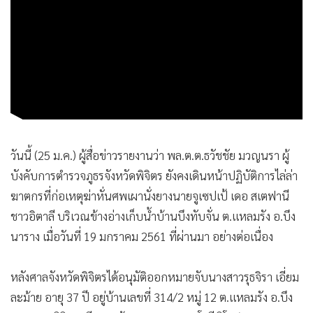
•
เกม
•
วิทยาศาสตร์
•
SMEs
•
หุ้น
•
อินโดจีน
•
กองทุนรวม
•
Celeb Online
วันนี้ (25 ม.ค.) ผู้สื่อข่าวรายงานว่า พล.ต.ต.ธวัชชัย มวญนรา ผู้
•
Factcheck
บังคับการตำรวจภูธรจังหวัดพิจิตร ยังคงเดินหน้าปฏิบัติการไล่ล่า
•
ญี่ปุ่น
ฆาตกรที่ก่อเหตุฆ่าหั่นศพเผานั่งยางนายจูเซปเป้ เดอ สเตฟานี
•
News1
ชาวอิตาลี บริเวณข้างอ่างเก็บน้ำบ้านบึงทับจั่น ต.แหลมรัง อ.บึง
•
Gotomanager
นาราง เมื่อวันที่ 19 มกราคม 2561 ที่ผ่านมา อย่างต่อเนื่อง
หลังศาลจังหวัดพิจิตรได้อนุมัติออกหมายจับนางสาวรุธจิรา เอี่ยม
ละม้าย อายุ 37 ปี อยู่บ้านเลขที่ 314/2 หมู่ 12 ต.แหลมรัง อ.บึง