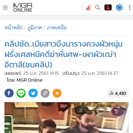
•
หน้าหลัก
หน้าหลัก
ภูมิภาค
ภาคเหนือ
•
ทันเหตุการณ์
•
คลิปชัด..เมียสาวบึงนารางควงผัวหนุ่ม
ภาคใต้
•
ภูมิภาค
ฝรั่งเศสหนีคดีฆ่าหั่นศพ-เผาผัวเฒ่า
•
Online Section
อิตาลี(ชมคลิป)
•
บันเทิง
เผยแพร่:
25 ม.ค. 2561 14:15
ปรับปรุง:
25 ม.ค. 2561 14:37
•
ผู้จัดการรายวัน
โดย: MGR Online
•
คอลัมนิสต์
4,410
•
ละคร
•
CbizReview
•
Cyber BIZ
•
ผู้จัดกวน