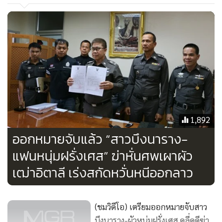
บัตรเอทีเอ็มของผู้ตายไปกดเงินจากตู้เอทีเอ็ม ต.บางลาย อ.บึงนา
ราง จ.พิจิตร แล้ว ได้มุ่งหน้าไปยังจังหวัดกำแพงเพชร นำโทรศัพท์
มือถือไปขายให้ร้านรับซื้อมือถือในห้างสรรพสินค้าบิ๊กซี
จ.กำแพงเพชร ในราคา 2,000 บาท เพื่อทิ้งอุปกรณ์สื่อสารเครื่อง
เก่า หลบหลีกการติดตามสัญญาณจากโทรศัพท์มือถือที่ตำรวจใช้
เป็นช่องทางในการแกะรอย
1,892
ออกหมายจับแล้ว “สาวบึงนาราง-
แฟนหนุ่มฝรั่งเศส” ฆ่าหั่นศพเผาผัว
เฒ่าอิตาลี เร่งสกัดหวั่นหนีออกลาว
(ชมวิดีโอ) เตรียมออกหมายจับสาว
บึงนาราง-ผัวหนุ่มฝรั่งเศส คลี่คดีฆ่า