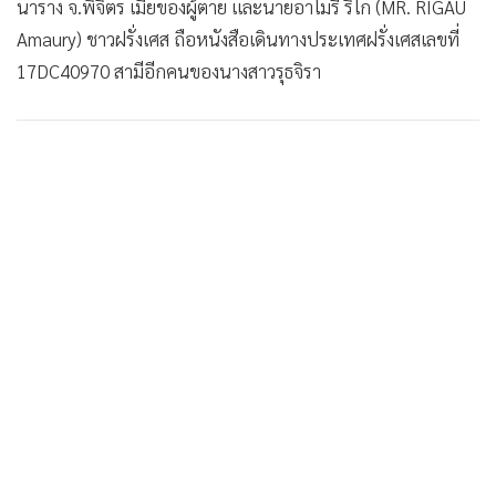
นาราง จ.พิจิตร เมียของผู้ตาย และนายอาโมรี ริโก (MR. RIGAU
Amaury) ชาวฝรั่งเศส ถือหนังสือเดินทางประเทศฝรั่งเศสเลขที่
17DC40970 สามีอีกคนของนางสาวรุธจิรา