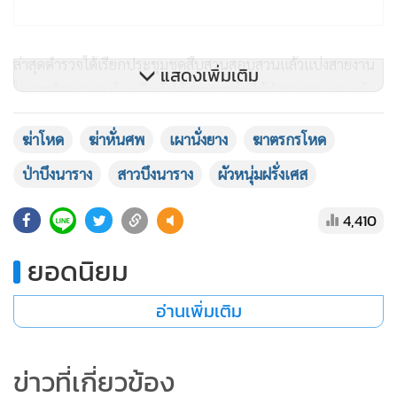
ล่าสุดตำรวจได้เรียกประชุมชุดสืบสวนสอบสวนแล้วแบ่งสายงาน
แสดงเพิ่มเติม
ในการติดตามคนร้าย อีกทั้งได้ส่งหมายจับให้ตำรวจตรวจคนเข้า
เมืองในทุกจุดทั่วประเทศเพื่อดำเนินการจับกุมควบคุมตัวได้ทันที
ฆ่าโหด
ฆ่าหั่นศพ
เผานั่งยาง
ฆาตรกรโหด
ป่าบึงนาราง
สาวบึงนาราง
ผัวหนุ่มฝรั่งเศส
ทั้งนี้ จากการตรวจสอบภาพกล้องวงจรปิดบริเวณหน้า
อบต.แหลมรัง ตรงข้ามกับจุดทางเข้าที่เกิดเหตุ พบภาพรถยนต์
4,410
เก๋ง ยี่ห้อโตโยต้า รุ่นยาริส สีบรอนซ์ หมายเลขทะเบียน กค 1374
ยอดนิยม
สมุทรสงคราม ที่ตรงกับรถของผู้ต้องหา และใช้ขับหลบหนีอยู่ใน
ขณะนี้
อ่านเพิ่มเติม
นอกจากนี้ยังพบว่าหลังจากก่อเหตุเพียงแค่วันเดียว นางสาวรุธจิ
ข่าวที่เกี่ยวข้อง
รา และนายอาโมรี ริโก ได้เดินทางหลบหนีแล้ว นอกจากจะนำ