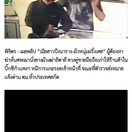
•
Good health & Well-being
•
Green Innovation & SD
•
Management & HR
•
MGR Live
•
Infographic
•
การเมือง
พิจิตร - เผยคลิป “เมียสาวบึงนาราง-ผัวหนุ่มฝรั่งเศส” ผู้ต้องหา
•
ท่องเที่ยว
ฆ่าหั่นศพเผานั่งยางผัวเฒ่าอิตาลี ควงคู่ขายมือถือเก่าให้ร้านค้าใน
•
กีฬา
บิ๊กซีกำแพงฯ หนีการแกะรอยเจ้าหน้าที่ ขณะที่ตำรวจส่งหมาย
•
ต่างประเทศ
แจ้งด่าน ตม.ทั่วประเทศสกัด
•
Special Scoop
•
เศรษฐกิจ-ธุรกิจ
•
จีน
•
ชุมชน-คุณภาพชีวิต
•
อาชญากรรม
•
Motoring