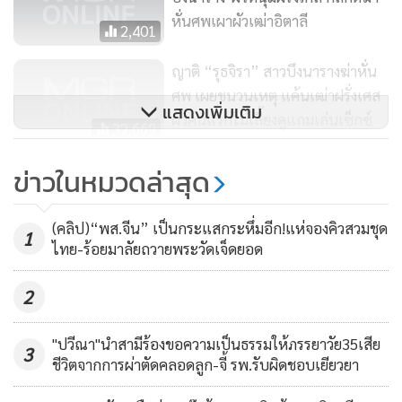
หั่นศพเผาผัวเฒ่าอิตาลี
2,401
ญาติ “รุธจิรา” สาวบึงนารางฆ่าหั่น
ศพ เผยชนวนเหตุ แค้นเฒ่าฝรั่งเศส
แสดงเพิ่มเติม
ผัวคนแรกไม่เลี้ยงดูแถมเล่นเซ็กซ์
32,669
มาราธอน 6 ปี (มีคลิป)
ข่าวในหมวดล่าสุด
สารภาพแล้ว..เหตุหึงหวง 1 หญิง 2
ชาย ผัวหนุ่มฝรั่งเศส-สาวบึงนาราง
(คลิป)“พส.จีน” เป็นกระแสกระหึ่มอีก!แห่จองคิวสวมชุด
ฆ่าหั่นศพเผาผัวเฒ่าอิตาลี (ชมคลิป)
1
2,782
ไทย-ร้อยมาลัยถวายพระวัดเจ็ดยอด
2
"ปวีณา"นำสามีร้องขอความเป็นธรรมให้ภรรยาวัย35เสีย
3
ชีวิตจากการผ่าตัดคลอดลูก-จี้ รพ.รับผิดชอบเยียวยา