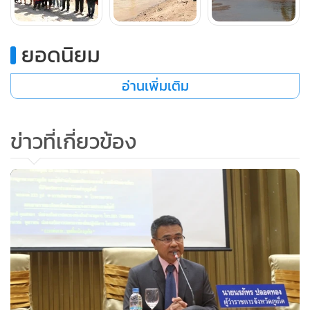
วุฑฒิ ผะอบเหล็ก นายช่างโยธาชำนาญงาน ปภ.พิจิตร ประสาน
งานกับ น.ส.วรรณิสา ปัญญาวุฒิ-นายพิชิตพงศ์ แก้วทิม ปลัด
ยอดนิยม
อำเภอสามง่าม ร่วมกันลงพื้นที่ตรวจสอบ หลังจากทราบข่าวว่า
ชาวนาในเขตพื้นที่ ต.กำแพงดิน อ.สามง่าม จ.พิจิตร กำลังเจอ
อ่านเพิ่มเติม
ปัญหาวิกฤตภัยแล้ง ซึ่งเป็นปัญหาซ้ำซาก
ซึ่งนายทรัพย์ ม่วงเก่า ผู้ใหญ่บ้านหมู่ 11 บ้านวังปลาทู ต.กำแพง
ข่าวที่เกี่ยวข้อง
ดิน อ.สามง่าม ได้นำคณะเจ้าหน้าที่ลงดูสภาพแม่น้ำยมหน้าวัดวัง
ปลาทู ต.กำแพงดิน เขตหมู่ 10 พบว่าแม่น้ำยมบริเวณดังกล่าว
แห้งขอดเห็นเนินทรายเป็นช่วงๆ แต่ก็ยังมีน้ำอยู่ในแอ่งเป็นวังน้ำ