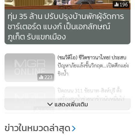
196
ทุ่ม 35 ล้าน ปรับปรุงบ้านพักผู้จัดการ
ชาร์เตอร์ด แบงก์ เป็นเอกลักษณ์
ภูเก็ต รับแขกเมือง
ชาวนาบ้านวังปลาทูจึงได้รวมตัวกันใช้เงินที่เก็บจากสมาชิกกลุ่มผู้
(ชมวิดีโอ) ชีวิตชาวนาไทย! ประสบ
ใช้น้ำบ้านวังปลาทู จ้างรถแบ็กโฮของเอกชนมาทำการขุดลอก
ปัญหาภัยแล้งขั้นวิกฤต...เปิดศึกแย่ง
ชิงน้ำ
เปิดทางน้ำในแม่น้ำยม เป็นระยะทางกว่า 2 กม. เพื่อหวังว่าจะให้
223
น้ำในแม่น้ำยมที่มีเหลืออยู่เพียงน้อยนิดไหลไปรวมกันที่สถานีสูบ
ปิดถนน 311 ชัยนาท-สิงห์บุรี ตั้ง
น้ำบ้านวังปลาทู ให้ได้น้ำมาต่อลมหายใจให้กับนาข้าวจำนวนนับ
เครื่องสูบน้ำช่วยนาข้าวนับหมื่นไร่
พันไร่ที่รอการเก็บเกี่ยว
แสดงเพิ่มเติม
แห้งตาย
1,527
สำหรับปัญหาของแม่น้ำยมในเขตพื้นที่จังหวัดพิจิตร ระยะทาง
เจ้าถิ่นเฮี้ยน! ผช.สส.พปชร.โร่แจ้งจับ
ข่าวในหมวดล่าสุด
127 กม. เป็นปัญหาซ้ำซากมายาวนานหลายสิบปี ที่ทุกวันนี้
ช่วยชาวบ้านแล้วเจอนักการเมือง