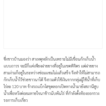
ซึ่งชาวบ้านมองว่า สาเหตุหลักเป็นเพราะไม่มีเขื่อนกักเก็บน้ำ
แบบถาวร จะมีก็แค่เพียงฝายยางที่อยู่ในเขตพิจิตร แต่ฝายยาง
สามง่ามก็อยู่ในระหว่างซ่อมแซมไม่แล้วเสร็จ จึงทำให้ไม่สามารถ
กักเก็บน้ำไว้ช่วยชาวนาได้ จึงรวมตัวใช้เงินจากกลุ่มผู้ใช้น้ำที่เก็บ
ไร่ละ 120 บาท จ้างรถแบ็กโฮขุดลอกเปิดทางน้ำมายังสถานีสูบ
น้ำเพื่อหวังต่อลมหายใจนาข้าวนับพันไร่ ที่กำลังตั้งท้องออกรวง
รอการเก็บเกี่ยว