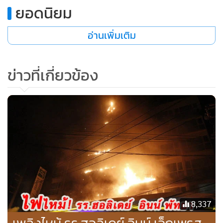
หนังสือขออนุญาตจากนายกเมืองพัทยา ในการใช้ท่าเรือบริเวณ
ยอดนิยม
แหลมบลาลีฮาย พัทยาใต้ เพื่อขนนักท่องเที่ยวขึ้นฝั่งแล้ว และนัก
ท่องเที่ยวทั้งหมดจะต้องผ่านขั้นตอนตรวจคนเข้าเมืองตามกฏ
อ่านเพิ่มเติม
หมาย
ข่าวที่เกี่ยวข้อง
“ ส่วนตัวมองว่าเป็นโอกาสดีที่มีเรือมาจอดหลบคลื่นลม และนำ
นักท่องเที่ยวเพื่อเข้าเยี่ยมชมเมืองพัทยา ซึ่งอาจจะทำให้ใน
อนาคตเมืองพัทยา เป็นอีกสถานที่ท่องเที่ยวใหม่ที่ถูกบรรจุไว้ใน
โปรแกรมการท่องเที่ยวของกลุ่มเรือสำราญขนาดใหญ่ก็ได้ ซึ่งก็
สอดคล้องกับแผนการพัฒนาของเมืองพัทยา ที่จะจัดทำท่าเทียบ
เรือ Cruise Terminal บริเวณปลายแหลมเมืองพัทยา ตาม
แผนการพัฒนาพื้นที่ระเบียงเศรษฐกิจภาคตะวันออก หรือ EEC
“ นายรณกิจ กล่าว
8,337
ด้าน นายปิยวัฒน์ ภูษาทอง ตัวแทน บริษัท เอสไฟว์ เอเชีย จำกัด
ในฐานะตัวแทนเรือ “The World” กล่าวว่าเรือสำราญลำดังกล่าว