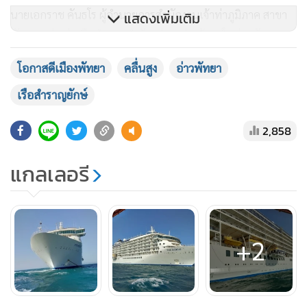
นายเอกราช คันธโร ผู้อำนวยการสำนักงานเจ้าท่าภูมิภาค สาขา
แสดงเพิ่มเติม
พัทยา กล่าวว่า เรือสำราญลำดังกล่าวแล่นเข้ามาในอ่าวพัทยา
ตั้งแต่ช่วงเช้าวานนี้ ซึ่งหลังเกิดข่าวลือ สำนักงานเจ้าท่าฯ และ
โอกาสดีเมืองพัทยา
คลื่นสูง
อ่าวพัทยา
เมืองพัทยา ได้สนธิกำลังเจ้าหน้าที่เข้าตรวจสอบเรือ ซึ่งก็พบว่าได้
เข้ามาจอดหลบลมคลื่นลมที่มีความสูงประมาณ 1-2 เมตร และ
เรือสำราญยักษ์
บริษัทนำเที่ยวยังได้เปลี่ยนแผนในการหลบพักคลื่นลมด้วยการนำ
2,858
นักท่องเที่ยวท่องเมืองพัทยาแทน
แกลเลอรี
“ จากการตรวจสอบตัวเรือไม่ได้รับความเสียหายตามข่าว เพราะ
จอดในร่องน้ำลึกแต่ก็มีโขดหินอยู่บ้าง ซึ่งขณะนี้เจ้าหน้าที่ประจำ
เรือได้ส่ง เอกสารเพื่อขออนุญาตจอดเรือตามขั้นตอนของ
กฎหมายในกรอบระยะเวลา 24 ชั่วโมงแล้ว" นายเอกราช กล่าว
+2
ขณะที่ นายรณกิจ เอกะสิงห์ รองนายกเมืองพัทยา กล่าวว่าขณะ
นี้ได้มีตัวแทนเรือ “The World” ติดต่อมายังเมืองพัทยา เพื่อยื่น