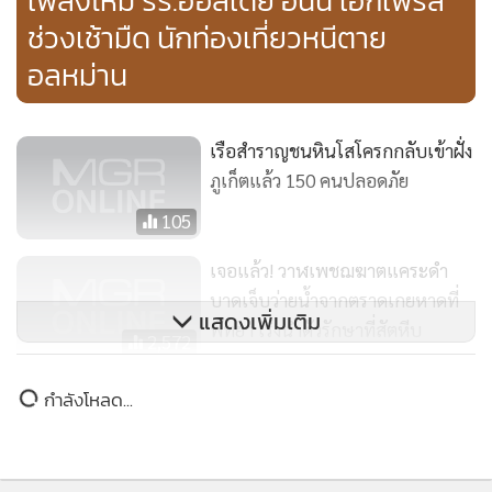
เพลิงไหม้ รร.ฮอลิเดย์ อินน์ เอ็กเพรส
มี ลักษณะคล้ายคอนโดมิเนียมลอยน้ำที่มีการซื้อขายขาดกับนัก
ช่วงเช้ามืด นักท่องเที่ยวหนีตาย
ท่องเที่ยวให้เป็นเจ้าของห้องพักแต่ละห้อง และจะมีการจัด
อลหม่าน
โปรแกรมท่องเที่ยวเป็นประจำครั้งละประมาณ 2-4 วัน
เรือสำราญชนหินโสโครกกลับเข้าฝั่ง
ส่วนสาเหตุที่ต้องจอดแวะพักที่เมืองพัทยา จ.ชลบุรี เนื่องจาก
ภูเก็ตแล้ว 150 คนปลอดภัย
คลื่นลมแรงและนักท่องเที่ยวเองก็ประสงค์ที่จะแวะพักผ่อนที่
เมืองพัทยา ประกอบกับตัวเรือมีระบบเรดาห์จับความลึกใต้ทะเล
105
อยู่แล้ว ซึ่งตัวเรือกินน้ำลึกประมาณ 7 เมตร ขณะที่พื้นที่จอดใน
เจอแล้ว! วาฬเพชฌฆาตแคระดำ
เมืองพัทยา มีความลึกของน้ำทะเลประมาณ 10-12 เมตร จึง
บาดเจ็บ​ว่ายน้ำจากตราด​เกยหาดที่
ทำให้ไม่มีปัญหา
แสดงเพิ่มเติม
พัทยา​ ​เร่งนำตัวรักษาที่สัตหีบ
2,572
และอนาคตอาจวางโปรแกรมการเดินทางท่องเที่ยวสู่เมืองพัทยา
เหมืองทองพม่าพ่นพิษ! คนท่าขี้
กำลังโหลด...
อีกด้วย หลังได้รับทราบนโยบายจากฝ่ายบริหารว่า เมืองพัทยา มี
เหล็กเริ่มอพยพหนี ชี้ร้องทั้งรัฐบาล
แผนจะสร้างท่าเทียบเรือรองรับเรือสำราญขนาดใหญ่
ทหาร-อองซานฯ เรื่องเงียบ
14,501