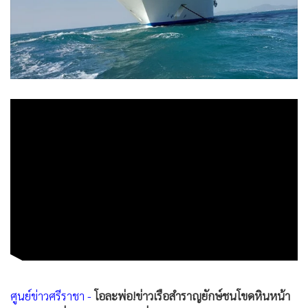
•
Good health & Well-being
•
Green Innovation & SD
•
Management & HR
•
MGR Live
•
Infographic
•
การเมือง
•
ท่องเที่ยว
•
กีฬา
•
ต่างประเทศ
•
Special Scoop
•
เศรษฐกิจ-ธุรกิจ
•
จีน
•
ชุมชน-คุณภาพชีวิต
•
อาชญากรรม
ศูนย์ข่าวศรีราชา -
โอละพ่อ!ข่าวเรือสำราญยักษ์ชนโขดหินหน้า
•
Motoring