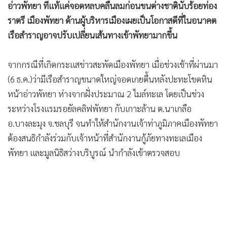
อ่าวพัทยา ที่แท้แค่จอดหลบคลื่นลมก่อนขนต่างชาตินับร้อยท่อง
•
เกม
ราตรี เมืองพัทยา ด้านผู้บริหารเมืองเผยเป็นโอกาสดีที่ในอนาคต
•
วิทยาศาสตร์
เรือสำราญอาจปรับเปลี่ยนเส้นทางเข้าพัทยามากขึ้น
•
SMEs
•
หุ้น
จากกรณีที่เกิดกระแสข่าวสะพัดเมืองพัทยา เมื่อช่วงเช้าที่ผ่านมา
•
อินโดจีน
(6 ธ.ค.)ว่ามีเรือสำราญขนาดใหญ่จอดเกยตื้นหลังปะทะโขดหิน
•
กองทุนรวม
หน้าอ่าวพัทยา ห่างจากฝั่งประมาณ 2 ไมล์ทะเล โดยเป็นช่วง
•
Celeb Online
ระหว่างโรงแรมรอยัลคลิฟพัทยา กับเกาะล้าน ต.นาเกลือ
•
Factcheck
อ.บางละมุง จ.ชลบุรี จนทำให้สำนักงานเจ้าท่าภูมิภาคเมืองพัทยา
•
ญี่ปุ่น
ต้องสนธิกำลังร่วมกับเจ้าหน้าที่สำนักงานกู้ภัยทางทะเลเมือง
•
News1
พัทยา และมูลนิธิสว่างบริบูรณ์ นำกำลังเข้าตรวจสอบ
•
Gotomanager