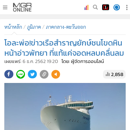
•
หน้าหลัก
หน้าหลัก
ภูมิภาค
ภาคกลาง-ตะวันออก
•
ทันเหตุการณ์
•
โอละพ่อ!ข่าวเรือสำราญยักษ์ชนโขดหิน
ภาคใต้
•
ภูมิภาค
หน้าอ่าวพัทยา ที่แท้แค่จอดหลบคลื่นลม
•
Online Section
เผยแพร่:
6 ธ.ค. 2562 19:20
โดย: ผู้จัดการออนไลน์
•
บันเทิง
2,858
•
ผู้จัดการรายวัน
•
คอลัมนิสต์
•
ละคร
•
CbizReview
•
Cyber BIZ
•
ผู้จัดกวน