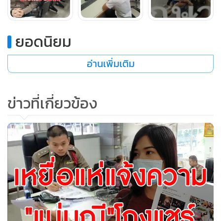
ยอดนิยม
อ่านเพิ่มเติม
ข่าวที่เกี่ยวข้อง
พล.ต.ต.นันทชาติ ศุภมงคล ผบก.ภ.จว.อุดรธานี เปิดเผยว่า กรณี
เรื่องแม่มณีนั้นจากเมื่อวานถึงวันนี้ตำรวจได้ข้อมูลความเสียหาย
ในเบื้องต้นแล้วรวมมูลค่าทั้งหมด 80 ล้านบาท เราได้แจ้งดำเนิน
คดีในข้อหาร่วมกันฉ้อโกงประชาชนและร่วมกันให้กู้ยืมเงินอัน
เป็นการฉ้อโกงประชาชน ซึ่งขณะนี้ทางพนักงานสอบสวน
สภ.เมืองอุดรธานีได้รับคำร้องทุกข์ของประชาชนไว้แล้ว และทาง
ตำรวจจะดำเนินการสืบสวนติดตามคนร้ายต่อไป