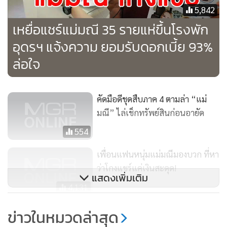
5,842
จากการสืบสวนทราบว่าคนร้ายได้เปิดไว้ 2 บัญชี คือ ชื่อบัญชี
เหยื่อแชร์แม่มณี 35 รายแห่ขึ้นโรงพัก
นายเมธี ชินภา และนางสาววันทนีย์ ทิพย์ประเวช ซึ่งทั้งสองมี
อุดรฯ แจ้งความ ยอมรับดอกเบี้ย 93%
ความสัมพันธ์เป็นแฟนกัน ส่วนเงินในบัญชีนั้นเราจะสอบสวนต่อ
ล่อใจ
ไป
คัดมือดีชุดสืบภาค 4 ตามล่า “แม่
มณี” ไล่เช็กทรัพย์สินก่อนอายัด
554
เพื่อนแฟนหนุ่มแม่มณีมองบวก ที่หา
ว่าโกงแชร์แค่เงินสะดุด!
แสดงเพิ่มเติม
4,131
(ชมคลิป) เพื่อนบ้านเผย “แม่มณี”
ข่าวในหมวดล่าสุด
เริ่มรวยผิดปกติ 2 ปีก่อน บ้านที่อุดรฯ