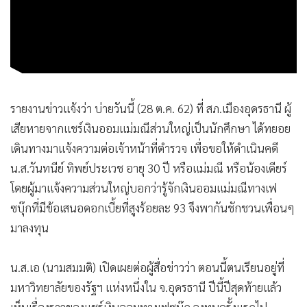
รายงานข่าวแจ้งว่า บ่ายวันนี้ (28 ต.ค. 62) ที่ สภ.เมืองอุดรธานี ผู้
เสียหายจากแชร์เงินออมแม่มณีส่วนใหญ่เป็นนักศึกษา ได้ทยอย
เดินทางมาแจ้งความต่อเจ้าหน้าที่ตำรวจ เพื่อขอให้ดำเนินคดี
น.ส.วันทนีย์ ทิพย์ประเวช อายุ 30 ปี หรือแม่มณี หรือน้องเดียร์
โดยผู้มาแจ้งความส่วนใหญ่บอกว่ารู้จักเงินออมแม่มณีทางเฟ
ซบุ๊กที่มีข้อเสนอดอกเบี้ยที่สูงร้อยละ 93 จึงพากันชักชวนเพื่อนๆ
มาลงทุน
น.ส.เอ (นามสมมติ) เปิดเผยต่อผู้สื่อข่าวว่า ตอนนี้ตนเรียนอยู่ที่
มหาวิทยาลัยของรัฐฯ แห่งหนึ่งใน จ.อุดรธานี ปีนี้ปีสุดท้ายแล้ว