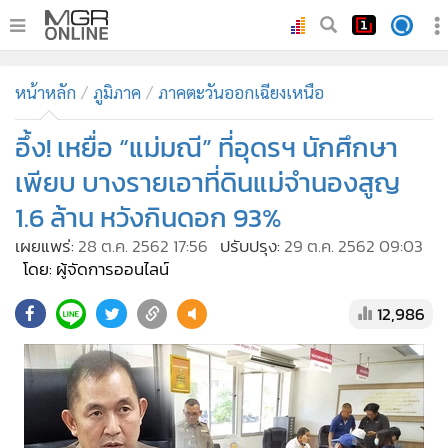
•
หน้าหลัก
หน้าหลัก
ภูมิภาค
ภาคตะวันออกเฉียงเหนือ
•
ทันเหตุการณ์
•
อึ้ง! เหยื่อ “แม่มณี” ที่อุดรฯ นักศึกษา
ภาคใต้
•
ภูมิภาค
เพียบ บางรายเอาที่ดินแม่จำนองสูญ
•
Online Section
1.6 ล้าน หวังกินดอก 93%
•
บันเทิง
เผยแพร่:
28 ต.ค. 2562 17:56
ปรับปรุง:
29 ต.ค. 2562 09:03
•
ผู้จัดการรายวัน
โดย: ผู้จัดการออนไลน์
•
คอลัมนิสต์
12,986
•
ละคร
•
CbizReview
•
Cyber BIZ
•
ผู้จัดกวน