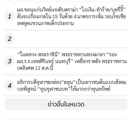
ปิดเงียบเหลือแต่หมา
พล.ต.ต.นันทชาติ ศุภมงคล ผบก.ภ.จว.อุดรธานี
37,467
ผอ.ขอนแก่นวิทย์แจงยิบดราม่า “ไถเงิน-ทำร้าย/บุหรี่จี้”
1
ยันจบเรื่องภายใน 15 วันด้วย 4 มาตรการเข้ม วอนโซเชีย
ลหยุดแขวนภาพเด็กประจาน
อย่างไรก็ตาม ขอฝากพี่น้องประชาชนว่าหากจะลงทุนอะไรต้อง
คิดให้รอบคอบ เรื่องนี้ทางตำรวจไม่ปล่อยปละละเลย เราจะ
2
ทำการติดตามสืบสวนรวบรวมพยานหลักฐานจนกระทั่งสามารถ
จับตัวคนร้ายมาให้ได้ประชาชนท่านใดที่ถูกหลอกในลักษณะนี้
“ในหลวง-พระราชินี” พระราชทานพวงมาลา “รอง
สามารถเข้าแจ้งความได้ที่สถานีตำรวจในพื้นที่ที่ท่านมีภูมิลำเนา
3
ผอ.ร.ร.เทพศิรินทร์ นนทบุรี” เหยื่อกราดยิง พระราชทาน
เพลิงศพ 12 ส.ค.นี้
อยู่ตอนนี้ได้ทันที
อธิการบดีจุฬาฯยกย่อง“ฮลุน”เป็นเยาวชนต้นแบบสังคม
4
ทั้งนี้ เรื่องนี้มีผู้เสียหายจำนวนมาก ตำรวจภูธรจังหวัดอุดรธานีจะ
บทพิสูจน์ “ทุนจุฬาชนบท”ให้มากกว่าทุนทรัพย์
ได้มีการตั้งคณะกรรมการโดยให้รองผู้บังคับการเป็นประธานการ
สอบสวน และระดมพนักงานสอบสวนที่มีฝีมือดีมาร่วมกันทำงาน
ข่าวอื่นในหมวด
เกี่ยวกับเรื่องนี้