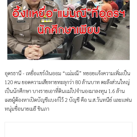
•
Good health & Well-being
•
Green Innovation & SD
•
Management & HR
•
MGR Live
•
Infographic
•
การเมือง
•
ท่องเที่ยว
•
กีฬา
อุดรธานี - เหยื่อแชร์เงินออม “แม่มณี” ทยอยแจ้งความเพิ่มเป็น
•
ต่างประเทศ
120 คน ยอดความเสียหายทะลุกว่า 80 ล้านบาท ตะลึงส่วนใหญ่
•
Special Scoop
เป็นนักศึกษา บางรายเอาที่ดินแม่ไปจำนองมาลงทุน 1.6 ล้าน
•
เศรษฐกิจ-ธุรกิจ
เผยผู้ต้องหาเปิดบัญชีแบงก์ไว้ 2 บัญชี คือ น.ส.วันทนีย์ และแฟน
•
จีน
หนุ่มชื่อนายเมธี ชินภา
•
ชุมชน-คุณภาพชีวิต
•
อาชญากรรม
•
Motoring