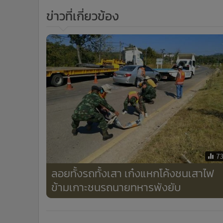
7
ลอยทั้งรถทั้งเสา เก๋งแหกโค้งชนเสาไฟ
ข้ามเกาะชนรถนายทหารพังยับ
ข่าวในหมวดล่าสุด
(คลิป)เหี้ยมเกิน!เผยภาพชายใจโหดขี่ จยย.ลาก “ตัง
1
ตัง”สุนัขหนักเกือบ 50 โลฯครูดไปกับพื้นถนนลำปางจน
เลือดอาบ
แกะรอยพบคู่หูทรชนลาวปล้นร้านทองกลางห้างดัง
3
เชียงของ นั่งเรือข้ามโขง-ควบคัมรี่เผ่นต่อติดพรมแดนจีน
ข่า