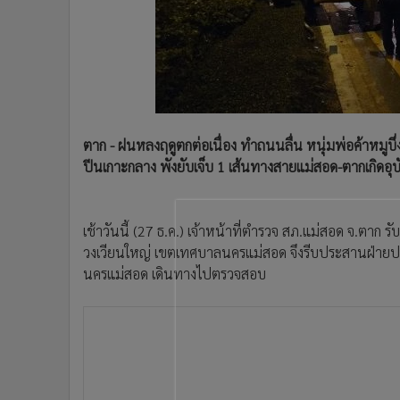
•
Management & HR
•
MGR Live
•
Infographic
•
การเมือง
•
ท่องเที่ยว
•
กีฬา
ตาก - ฝนหลงฤดูตกต่อเนื่อง ทำถนนลื่น หนุ่มพ่อค้าหมูบึ
•
ต่างประเทศ
ปีนเกาะกลาง พังยับเจ็บ 1 เส้นทางสายแม่สอด-ตากเกิดอุบ
•
Special Scoop
•
เศรษฐกิจ-ธุรกิจ
•
จีน
เช้าวันนี้ (27 ธ.ค.) เจ้าหน้าที่ตำรวจ สภ.แม่สอด จ.ตาก ร
•
ชุมชน-คุณภาพชีวิต
วงเวียนใหญ่ เขตเทศบาลนครแม่สอด จึงรีบประสานฝ่ายปก
•
อาชญากรรม
นครแม่สอด เดินทางไปตรวจสอบ
•
Motoring
•
เกม
ที่เกิดเหตุมีฝนตกลงมาต่อเนื่องแบบไม่ขาดสาย พบรถเทร
•
วิทยาศาสตร์
สภาพรถถูกชนอย่างแรงที่ด้านข้างของตัวรถจนล้อยางรถแ
•
SMEs
หมายเลขทะเบียน บท 8979 ตาก จอดอยู่บนเกาะกลางถนน 
•
หุ้น