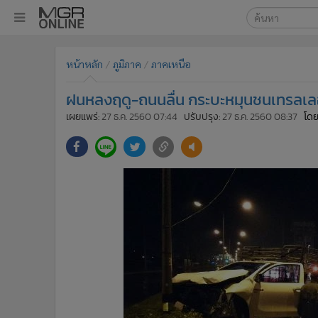
เลือกเครื่องมือท
•
หน้าหลัก
หน้าหลัก
ภูมิภาค
ภาคเหนือ
ค้นหา
•
ทันเหตุการณ์
Google
•
ภาคใต้
ฝนหลงฤดู-ถนนลื่น กระบะหมุนชนเทรลเลอ
•
ภูมิภาค
MGR Onl
เผยแพร่:
27 ธ.ค. 2560 07:44
ปรับปรุง:
27 ธ.ค. 2560 08:37
โดย
•
Online Section
ค้นหาขั
•
บันเทิง
•
ผู้จัดการรายวัน
•
คอลัมนิสต์
•
ละคร
•
CbizReview
•
Cyber BIZ
•
ผู้จัดกวน
•
Good health & Well-being
•
Green Innovation & SD