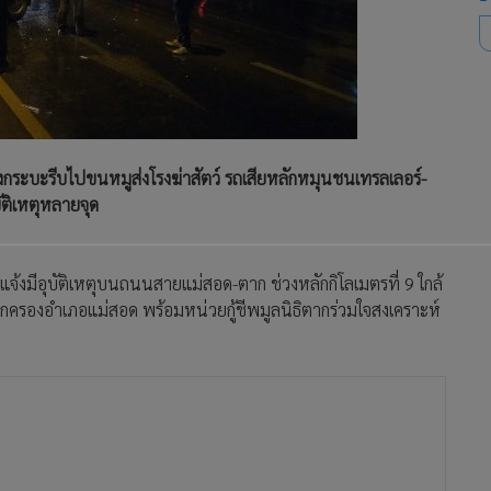
่งกระบะรีบไปขนหมูส่งโรงฆ่าสัตว์ รถเสียหลักหมุนชนเทรลเลอร์-
ัติเหตุหลายจุด
ับแจ้งมีอุบัติเหตุบนถนนสายแม่สอด-ตาก ช่วงหลักกิโลเมตรที่ 9 ใกล้
ครองอำเภอแม่สอด พร้อมหน่วยกู้ชีพมูลนิธิตากร่วมใจสงเคราะห์
ลเลอร์บรรทุกสินค้า สีขาว หมายเลขทะเบียน 71-1450 สระบุรี
ตก ห่างกันไปกว่า 30 เมตรพบรถยนต์กระบะ ยี่ห้อโตโยต้า สีขาว
สภาพรถด้านหน้าพังเสียหายยับเยิน ไม่สามารถขับเคลื่อนได้