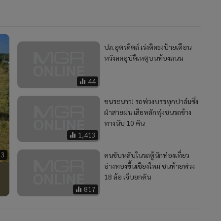
33
คนขับหลับในรถตู้นักท่องเที่ยว
อ่างทองขึ้นเชียงใหม่ ชนท้ายพ่วง
18 ล้อ เจ็บยกคัน
817
2
(คลิป)“พส.จีน” เป็นกระแสกระหึ่มอีก!แห่จองคิวสวมชุด
4
ไทย-ร้อยมาลัยถวายพระวัดเจ็ดยอด
วอื่นในหมวด