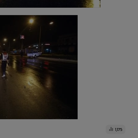
1,175
ปภ.อุตรดิตถ์ เร่งติดธงป้ายเตือน
หวังลดอุบัติเหตุบนท้องถนน
44
ชนระนาว! รถพ่วงบรรทุกปาล์มซิ่ง
ฝ่าสายฝน เสียหลักพุ่งชนรถข้าง
ทางนับ 10 คัน
1,413