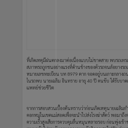
ในรถพบ นายเฉลิม อินทราย อายุ 40 ปี คนขับ ได้รับบาดเ
•
อินโดจีน
แพทย์ช่วยชีวิต
•
กองทุนรวม
•
Celeb Online
•
Factcheck
จากการสอบสวนเบื้องต้นทราบว่าก่อนเกิดเหตุนายเฉลิมกำ
คอกหมูในเขตแม่สอดเพื่อจะนำไปส่งโรงฆ่าสัตว์ พอมาถึงจุด
•
ญี่ปุ่น
ความเร็วสูงเสียการควบคุมลื่นหมุนหลายรอบ ก่อนพุ่งเข้า
•
News1
หมุนกลับไปชนกับเกาะกลางถนนอัดติดคาเสาไฟฟ้า ส่งผลทำ
•
Gotomanager
และมีรายงานข่าวต่อเนื่องว่า ฝนที่ตกแบบหลงฤดูนี้ส่งผลท
ต้องออกนำรถสายตรวจออกติดป้ายเตือนให้ผู้ขับขี่รถทุกชนิ
ซ้ำซ้อน