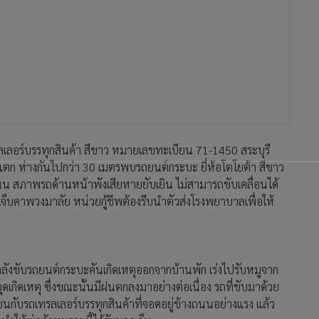
จ็บคาพวงมาลัย หน่วยกู้ชีพต้องรีบนำตัวส่งโรงพยาบาลเพื่อให้
ลังขับรถยนต์กระบะคันเกิดเหตุออกจากบ้านพัก เร่งไปรับหมูจาก
เกิดเหตุ ซึ่งขณะนั้นมีฝนตกลงมาอย่างต่อเนื่อง รถที่ขับมาด้วย
ชนกับรถเทรลเลอร์บรรทุกสินค้าที่จอดอยู่ข้างถนนอย่างแรง แล้ว
ให้พ่อค้าหมูรายนี้ได้รับบาดเจ็บ
ำให้ถนนสายแม่สอด-ตาก มีอุบัติเหตุเกิดขึ้นหลายจุด เจ้าหน้าที่
ดเพิ่มความระมัดระวัง เนื่องจากฝนตกถนนลื่นเสี่ยงเกิดอุบัติเหตุ