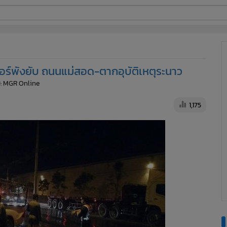
ี่ใช้
ร์พังยับ ถนนแม่สอด-ตากอุบัติเหตุระนาว
ine
: MGR Online
้นสูง
1,175